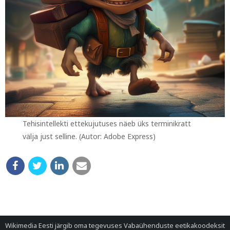
Tehisintellekti ettekujutuses näeb üks terminikratt
välja just selline. (Autor: Adobe Express)
Wikimedia Eesti järgib oma tegevuses
Vabaühenduste eetikakoodeksit