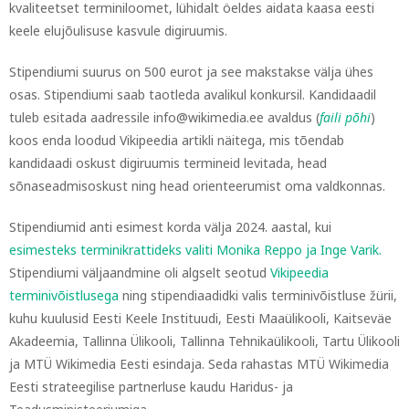
kvaliteetset terminiloomet, lühidalt öeldes aidata kaasa eesti
keele elujõulisuse kasvule digiruumis.
Stipendiumi suurus on 500 eurot ja see makstakse välja ühes
osas.
Stipendiumi saab taotleda avalikul konkursil. Kandidaadil
tuleb esitada aadressile info@wikimedia.ee avaldus (
faili põhi
)
koos enda loodud Vikipeedia artikli näitega, mis tõendab
kandidaadi oskust digiruumis termineid levitada, head
sõnaseadmisoskust ning head orienteerumist oma valdkonnas.
Stipendiumid anti esimest korda välja 2024. aastal, kui
esimesteks terminikrattideks valiti Monika Reppo ja Inge Varik.
Stipendiumi väljaandmine oli algselt seotud
Vikipeedia
terminivõistlusega
ning stipendiaadidki valis terminivõistluse žürii,
kuhu kuulusid Eesti Keele Instituudi, Eesti Maaülikooli, Kaitseväe
Akadeemia, Tallinna Ülikooli, Tallinna Tehnikaülikooli, Tartu Ülikooli
ja MTÜ Wikimedia Eesti esindaja.
Seda rahastas MTÜ Wikimedia
Eesti strateegilise partnerluse kaudu Haridus- ja