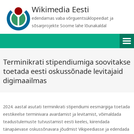
Wikimedia Eesti
edendamas vaba võrguentsüklopeediat ja
sõsarprojekte Soome lahe lõunakaldal
Terminikrati stipendiumiga soovitakse
toetada eesti oskussõnade levitajaid
digimaailmas
2024. aastal asutati terminikrati stipendiumi eesmärgiga toetada
eestikeelse terminivara
avardamist ja levitamist
, võimaldada
teadustulemuste tutvustamist eesti keeles, kiirendada
tänapäevase oskussõnavara jõudmist Vikipeediasse ja edendada