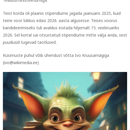
Teadusministeeriumiga.
Teist korda oli plaanis stipendiume jagada jaanuaris 2025, kuid
teine voor lükkus edasi 2026. aasta algusesse.
Teises voorus
kandideerimiseks tuli avaldus esitada hiljemalt 15. veebruariks
2026. Sel korral sai otsustatud stipendiume mitte välja anda, sest
puudusid tugevad taotlused.
Küsimuste puhul võib ühendust võtta Ivo Kruusamägiga
(ivo@wikimedia.ee)