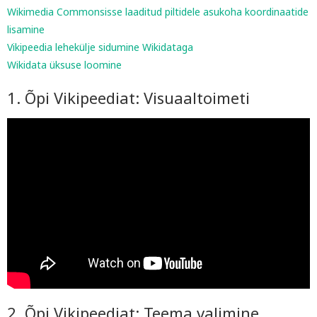
Wikimedia Commonsisse laaditud piltidele asukoha koordinaatide
lisamine
Vikipeedia lehekülje sidumine Wikidataga
Wikidata üksuse loomine
1. Õpi Vikipeediat: Visuaaltoimeti
2. Õpi Vikipeediat: Teema valimine