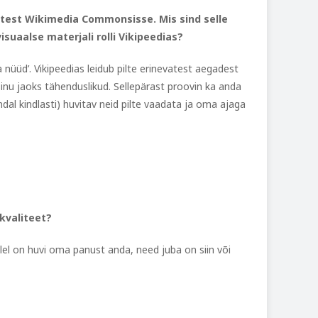
test Wikimedia Commonsisse. Mis sind selle
suaalse materjali rolli Vikipeedias?
a nüüd’. Vikipeedias leidub pilte erinevatest aegadest
 sinu jaoks tähenduslikud. Sellepärast proovin ka anda
dal kindlasti) huvitav neid pilte vaadata ja oma ajaga
kvaliteet?
ellel on huvi oma panust anda, need juba on siin või