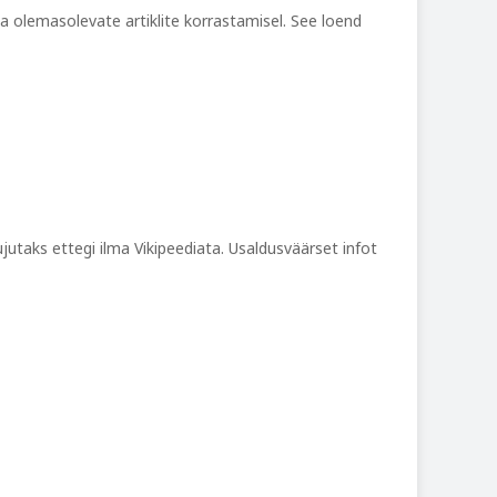
ja olemasolevate artiklite korrastamisel. See loend
jutaks ettegi ilma Vikipeediata. Usaldusväärset infot