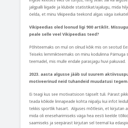
jalgpalli liigade ja klubide statistikat/ajalugu, mida
öelda, et minu Vikipeedia teekond algas väga isekate
Vikipeedias oled loonud ligi 900 artiklit. Missu
peale selle veel Vikipeedias teed?
Põhiteemaks on mul on olnud kõik mis on seotud Eesti j
Teiseks lemmikteemaks on minu kodulinna Pärnuga seo
teemadel, mis mulle endale parasjagu huvi pakuvad.
2023. aasta algusse jääb sul suurem aktiivsuspuh
motiveerinud neid tuhandeid muudatusi tegem
Ei teagi kus see motivatsioon täpselt tuli. Pärast pikka
teada kõikide linnapeade kohta niipalju kui infot leid
tekkis sportlik hasart. Alguses mõtlesin, et kirjutan ain
mida oli eneseharimiseks väga hea eesti keelde tõlkid
saamiseks ja seepärast kirjutan sel teemal ka edaspid