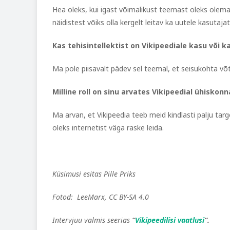
Hea oleks, kui igast võimalikust teemast oleks olemas
näidistest võiks olla kergelt leitav ka uutele kasutajat
Kas tehisintellektist on Vikipeediale kasu või k
Ma pole piisavalt pädev sel teemal, et seisukohta võ
Milline roll on sinu arvates Vikipeedial ühiskon
Ma arvan, et Vikipeedia teeb meid kindlasti palju tar
oleks internetist väga raske leida.
Küsimusi esitas Pille Priks
Fotod: LeeMarx, CC BY-SA 4.0
Intervjuu valmis seerias
“
Vikipeedilisi vaatlusi
“.