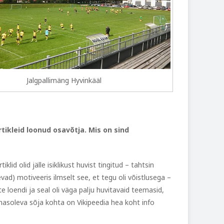
Jalgpallimäng Hyvinkääl
tikleid loonud osavõtja. Mis on sind
lid olid jälle isiklikust huvist tingitud – tahtsin
evad) motiveeris ilmselt see, et tegu oli võistlusega –
lite loendi ja seal oli väga palju huvitavaid teemasid,
äimasoleva sõja kohta on Vikipeedia hea koht info