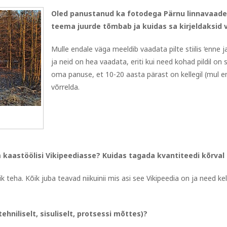
Oled panustanud ka fotodega Pärnu linnavaade
teema juurde tõmbab ja kuidas sa kirjeldaksid vi
Mulle endale väga meeldib vaadata pilte stiilis ‘enne j
ja neid on hea vaadata, eriti kui need kohad pildil on
oma panuse, et 10-20 aasta pärast on kellegil (mul en
võrrelda.
 kaastöölisi Vikipeediasse? Kuidas tagada kvantiteedi kõrval 
ik teha. Kõik juba teavad niikuinii mis asi see Vikipeedia on ja need k
hniliselt, sisuliselt, protsessi mõttes)?