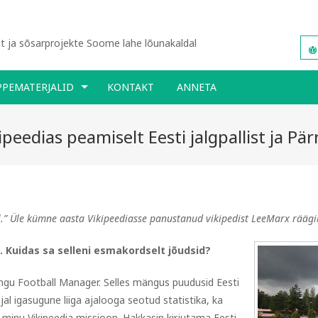
 ja sõsarprojekte Soome lahe lõunakaldal
PPEMATERJALID
KONTAKT
ANNETA
peedias peamiselt Eesti jalgpallist ja Pär
l.” Üle kümne aasta Vikipeediasse panustanud vikipedist LeeMarx rääg
. Kuidas sa selleni esmakordselt jõudsid?
ngu Football Manager. Selles mängus puudusid Eesti
ajal igasugune liiga ajalooga seotud statistika, ka
use minu Vikipeedia missioon. Hakkasin kirjutama Eesti