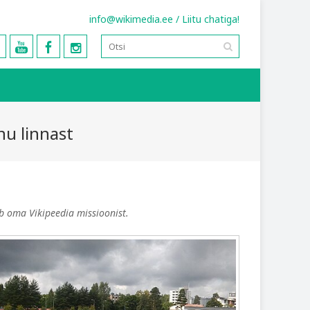
info@wikimedia.ee
/
Liitu chatiga!
nu linnast
ib oma Vikipeedia missioonist.