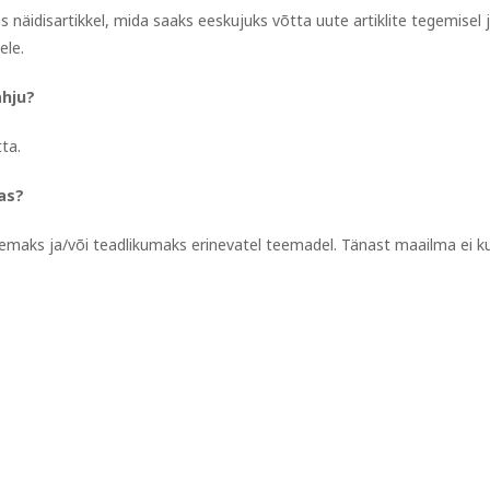
 näidisartikkel, mida saaks eeskujuks võtta uute artiklite tegemisel 
ele.
ahju?
tta.
nas?
gemaks ja/või teadlikumaks erinevatel teemadel. Tänast maailma ei ku