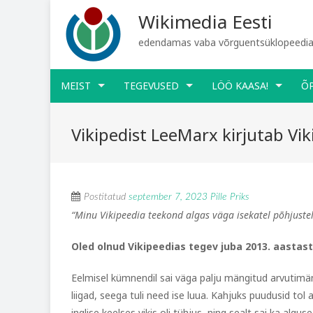
Wikimedia Eesti
edendamas vaba võrguentsüklopeediat
MEIST
TEGEVUSED
LÖÖ KAASA!
Õ
Vikipedist LeeMarx kirjutab Viki
Postitatud
september 7, 2023
Pille Priks
“Minu Vikipeedia teekond algas väga isekatel põhjuste
Oled olnud Vikipeedias tegev juba 2013. aastast
Eelmisel kümnendil sai väga palju mängitud arvutimä
liigad, seega tuli need ise luua. Kahjuks puudusid tol 
inglise keelses vikis oli tühjus, ning sealt sai ka alg