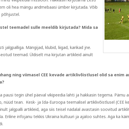
 hiljem oli hea mängu andmebaasi ümber kirjutada. Võib
l põhjustel.
gustel teemadel sulle meeldib kirjutada? Mida sa
algpalliga. Mängijad, klubid, liigad, karikad jne.
tud teemad. Üldiselt ma kirjutan artikleid ainult
ang ning viimasel CEE kevade artiklivõistlusel olid sa enim ar
a?
 pausi tegin ühel päeval vikipeedia lahti ja hakkasin tegema. Pärnu artik
ub, nüüd tean. Kesk- ja Ida-Euroopa teemalisel artiklivõistlusel (CEE k
ult jalgpalli artikleid, aga siis teisel nädalal avastasin soovitud artik
a. Eriline infojanu tekkis Ukraina kultuuri ja ajaloo suhtes. Aga ka k
i.