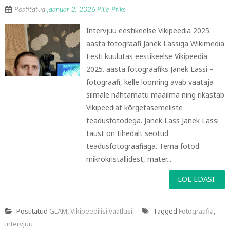
Postitatud
jaanuar 2, 2026
Pille Priks
Intervjuu eestikeelse Vikipeedia 2025.
aasta fotograafi Janek Lassiga Wikimedia
Eesti kuulutas eestikeelse Vikipeedia
2025. aasta fotograafiks Janek Lassi –
fotograafi, kelle looming avab vaataja
silmale nähtamatu maailma ning rikastab
Vikipeediat kõrgetasemeliste
teadusfotodega. Janek Lass Janek Lassi
taust on tihedalt seotud
teadusfotograafiaga. Tema fotod
mikrokristallidest, mater...
LOE EDASI
Postitatud
GLAM
,
Vikipeedilisi vaatlusi
Tagged
Fotograafia
,
intervjuu