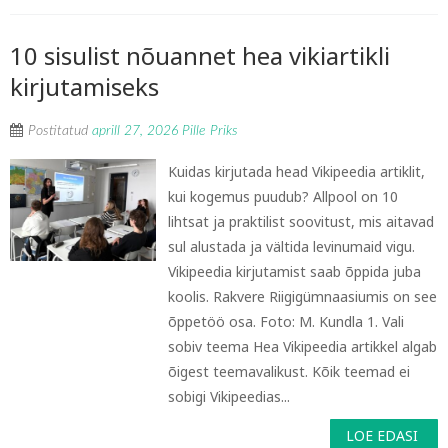
10 sisulist nõuannet hea vikiartikli
kirjutamiseks
Postitatud
aprill 27, 2026
Pille Priks
Kuidas kirjutada head Vikipeedia artiklit,
kui kogemus puudub? Allpool on 10
lihtsat ja praktilist soovitust, mis aitavad
sul alustada ja vältida levinumaid vigu.
Vikipeedia kirjutamist saab õppida juba
koolis. Rakvere Riigigümnaasiumis on see
õppetöö osa. Foto: M. Kundla 1. Vali
sobiv teema Hea Vikipeedia artikkel algab
õigest teemavalikust. Kõik teemad ei
sobigi Vikipeedias...
LOE EDASI