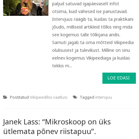
paljud satuvad igapäevaselt infot
otsima, kuid vähesed ise panustavad.
Intervjuus räägib ta, kuidas ta praktikani
jõudis, milliseid artikleid tõlkis ning mida
see kogemus talle tõlkijana andis.
Samuti jagab ta oma mõtteid Vikipeedia
olulisusest ja tulevikust. Milline on sinu
eelnev kogemus Vikipeediaga ja kuidas
tekkis m...
LOE EDASI
Postitatud
Vikipeedilisi vaatlusi
Tagged
intervjuu
Janek Lass: “Mikroskoop on üks
ütlemata põnev riistapuu”.