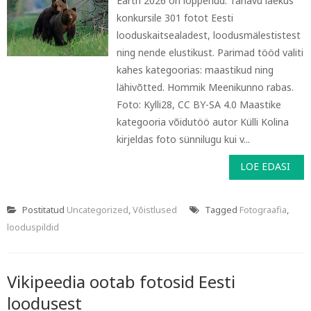
Earth 2026 on lõppenud. Tänavu laekus
konkursile 301 fotot Eesti
looduskaitsealadest, loodusmälestistest
ning nende elustikust. Parimad tööd valiti
kahes kategoorias: maastikud ning
lähivõtted. Hommik Meenikunno rabas.
Foto: Kylli28, CC BY-SA 4.0 Maastike
kategooria võidutöö autor Külli Kolina
kirjeldas foto sünnilugu kui v...
LOE EDASI
Postitatud
Uncategorized
,
Võistlused
Tagged
Fotograafia
,
looduspildid
Vikipeedia ootab fotosid Eesti
loodusest