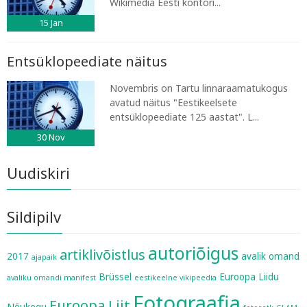
Wikimedia Eesti kontori...
15
Jan
Entsüklopeediate näitus
Novembris on Tartu linnaraamatukogus
avatud näitus "Eestikeelsete
entsüklopeediate 125 aastat". L...
30
Nov
Uudiskiri
Sildipilv
autoriõigus
artiklivõistlus
2017
avalik omand
ajapaik
Brüssel
Euroopa Liidu
avaliku omandi manifest
eestikeelne vikipeedia
Fotograafia
Euroopa Liit