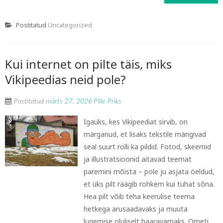
Postitatud
Uncategorized
Kui internet on pilte täis, miks
Vikipeedias neid pole?
Postitatud
märts 27, 2026
Pille Priks
Igaüks, kes Vikipeediat sirvib, on
märganud, et lisaks tekstile mängivad
seal suurt rolli ka pildid. Fotod, skeemid
ja illustratsioonid aitavad teemat
paremini mõista – pole ju asjata öeldud,
et üks pilt räägib rohkem kui tuhat sõna.
Hea pilt võib teha keerulise teema
hetkega arusaadavaks ja muuta
lugemise oluliselt haaravamaks. Ometi