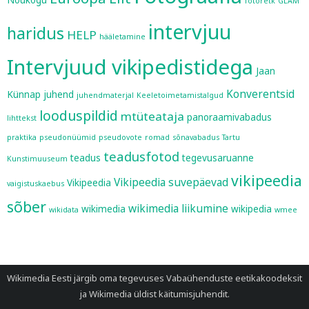
Nõukogu
fotoretk
GLAM
intervjuu
haridus
HELP
hääletamine
Intervjuud vikipedistidega
Jaan
Konverentsid
Künnap
juhend
juhendmaterjal
Keeletoimetamistalgud
looduspildid
mtüteataja
panoraamivabadus
lihttekst
praktika
pseudonüümid
pseudovote
romad
sõnavabadus
Tartu
teadusfotod
teadus
tegevusaruanne
Kunstimuuseum
vikipeedia
Vikipeedia suvepäevad
Vikipeedia
vaigistuskaebus
sõber
wikimedia liikumine
wikimedia
wikipedia
wikidata
wmee
Wikimedia Eesti järgib oma tegevuses
Vabaühenduste eetikakoodeksit
ja
Wikimedia üldist käitumisjuhendit
.