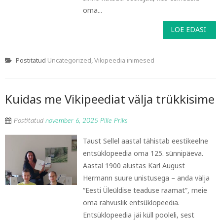
oma...
LOE EDASI
Postitatud
Uncategorized
,
Vikipeedia inimesed
Kuidas me Vikipeediat välja trükkisime
Postitatud
november 6, 2025
Pille Priks
Taust Sellel aastal tähistab eestikeelne
entsüklopeedia oma 125. sünnipäeva.
Aastal 1900 alustas Karl August
Hermann suure unistusega – anda välja
“Eesti Üleüldise teaduse raamat”, meie
oma rahvuslik entsüklopeedia.
Entsüklopeedia jäi küll pooleli, sest