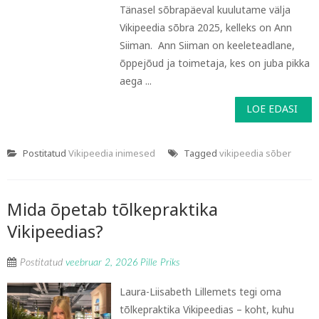
Tänasel sõbrapäeval kuulutame välja
Vikipeedia sõbra 2025, kelleks on Ann
Siiman. Ann Siiman on keeleteadlane,
õppejõud ja toimetaja, kes on juba pikka
aega ...
LOE EDASI
Postitatud
Vikipeedia inimesed
Tagged
vikipeedia sõber
Mida õpetab tõlkepraktika
Vikipeedias?
Postitatud
veebruar 2, 2026
Pille Priks
Laura-Liisabeth Lillemets tegi oma
tõlkepraktika Vikipeedias – koht, kuhu