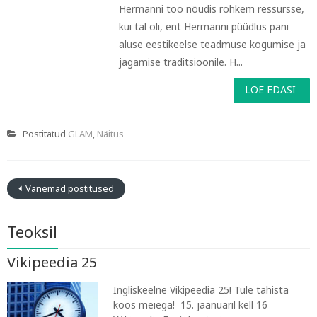
Hermanni töö nõudis rohkem ressursse,
kui tal oli, ent Hermanni püüdlus pani
aluse eestikeelse teadmuse kogumise ja
jagamise traditsioonile. H...
LOE EDASI
Postitatud
GLAM
,
Näitus
Vanemad postitused
Teoksil
Vikipeedia 25
Ingliskeelne Vikipeedia 25! Tule tähista
koos meiega! 15. jaanuaril kell 16