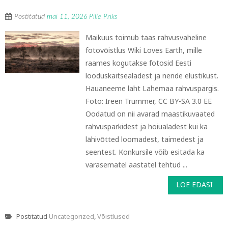
Postitatud
mai 11, 2026
Pille Priks
Maikuus toimub taas rahvusvaheline
fotovõistlus Wiki Loves Earth, mille
raames kogutakse fotosid Eesti
looduskaitsealadest ja nende elustikust.
Hauaneeme laht Lahemaa rahvuspargis.
Foto: Ireen Trummer, CC BY-SA 3.0 EE
Oodatud on nii avarad maastikuvaated
rahvusparkidest ja hoiualadest kui ka
lähivõtted loomadest, taimedest ja
seentest. Konkursile võib esitada ka
varasematel aastatel tehtud ...
LOE EDASI
Postitatud
Uncategorized
,
Võistlused