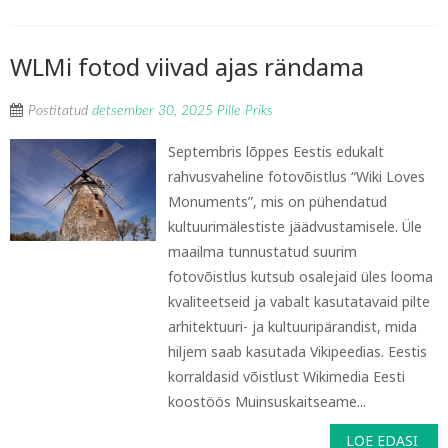
WLMi fotod viivad ajas rändama
Postitatud
detsember 30, 2025
Pille Priks
Septembris lõppes Eestis edukalt
rahvusvaheline fotovõistlus “Wiki Loves
Monuments”, mis on pühendatud
kultuurimälestiste jäädvustamisele. Üle
maailma tunnustatud suurim
fotovõistlus kutsub osalejaid üles looma
kvaliteetseid ja vabalt kasutatavaid pilte
arhitektuuri- ja kultuuripärandist, mida
hiljem saab kasutada Vikipeedias. Eestis
korraldasid võistlust Wikimedia Eesti
koostöös Muinsuskaitseame...
LOE EDASI