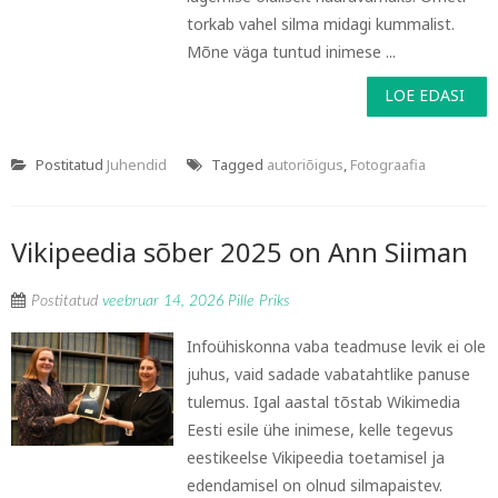
torkab vahel silma midagi kummalist.
Mõne väga tuntud inimese ...
LOE EDASI
Postitatud
Juhendid
Tagged
autoriõigus
,
Fotograafia
Vikipeedia sõber 2025 on Ann Siiman
Postitatud
veebruar 14, 2026
Pille Priks
Infoühiskonna vaba teadmuse levik ei ole
juhus, vaid sadade vabatahtlike panuse
tulemus. Igal aastal tõstab Wikimedia
Eesti esile ühe inimese, kelle tegevus
eestikeelse Vikipeedia toetamisel ja
edendamisel on olnud silmapaistev.