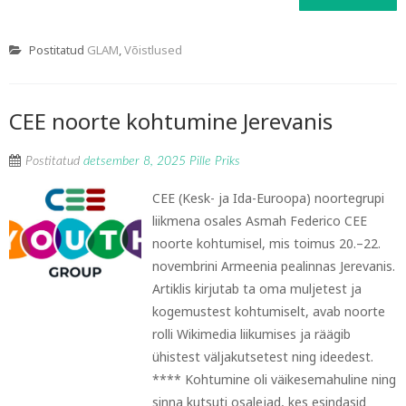
Postitatud
GLAM
,
Võistlused
CEE noorte kohtumine Jerevanis
Postitatud
detsember 8, 2025
Pille Priks
CEE (Kesk- ja Ida-Euroopa) noortegrupi
liikmena osales Asmah Federico CEE
noorte kohtumisel, mis toimus 20.–22.
novembrini Armeenia pealinnas Jerevanis.
Artiklis kirjutab ta oma muljetest ja
kogemustest kohtumiselt, avab noorte
rolli Wikimedia liikumises ja räägib
ühistest väljakutsetest ning ideedest.
**** Kohtumine oli väikesemahuline ning
sinna kutsuti osalejad, kes esindasid