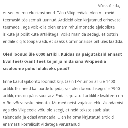
Võiks öelda,
et see on mu elu rikastanud. Tänu Vikipeediale olen mitmeid
teemasid tõsisemalt uurinud. Artikleid olen kirjutanud erinevatel
teemadel, aga võib-olla olen enam rahul mõnede ajalooliste
isikute ja poliitikute artiklitega. Võiks mainida sedagi, et ostsin
endale digifotoaparaadi, et saaks Commonsisse pilt üles laadida.
Oled loonud üle 6000 artikli. Kuidas sa paigutaksid ennast
kvaliteet/kvantiteet teljel ja mida sina Vikipeedia
sisuloome puhul oluliseks pead?
Enne kasutajakonto loomist kirjutasin IP-numbri all üle 1400
artikli. Kui need ka juurde lugeda, siis olen loonud isegi üle 7900
artikli, mis on päris suur arv.
Enda kirjutatud artiklite kvaliteeti on
mõnevõrra raske hinnata. Mitmed neist vajaksid ehk täiendamist,
aga eks Vikipeedia võlu ole seegi, et neid tekste saab alati
täiendada ja edasi arendada. Olen ka oma kirjutatud artiklid
enamasti korralikult viidetega varustanud.