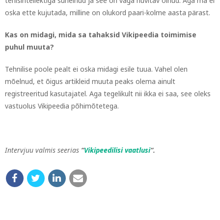
tehisintellektiga suhelnud ja see on väga huvitav olnud. Aga ma ei
oska ette kujutada, milline on olukord paari-kolme aasta pärast.
Kas on midagi, mida sa tahaksid Vikipeedia toimimise
puhul muuta?
Tehnilise poole pealt ei oska midagi esile tuua. Vahel olen
mõelnud, et õigus artikleid muuta peaks olema ainult
registreeritud kasutajatel. Aga tegelikult nii ikka ei saa, see oleks
vastuolus Vikipeedia põhimõtetega.
Intervjuu valmis seerias
“
Vikipeedilisi vaatlusi
“.