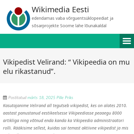
Wikimedia Eesti
edendamas vaba võrguentsüklopeediat ja
sõsarprojekte Soome lahe lõunakaldal
Vikipedist Velirand: “ Vikipeedia on mu
elu rikastanud”.
Postitatud
märts 18, 2025
Pille Priks
Kasutajanime Velirand all tegutseb vikipedist, kes on alates 2010.
aastast panustanud eestikeelsesse Vikipeediasse peaaegu 8000
artikliga ning võtnud enda kanda ka Vikipeedia administraatori
rolli. Rääkisime sellest, kuidas sai temast aktiivne vikipedist ja mis