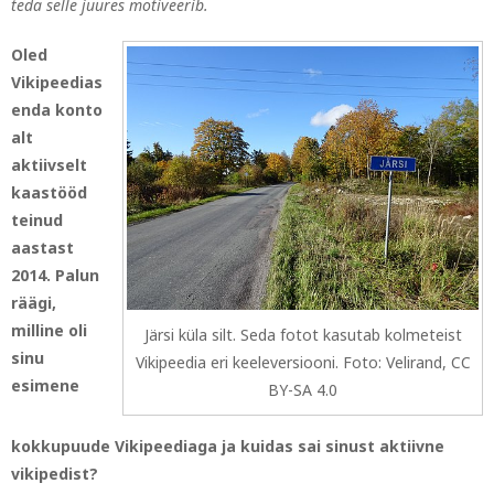
teda selle juures motiveerib.
Oled
Vikipeedias
enda konto
alt
aktiivselt
kaastööd
teinud
aastast
2014. Palun
räägi,
milline oli
Järsi küla silt. Seda fotot kasutab kolmeteist
sinu
Vikipeedia eri keeleversiooni. Foto: Velirand, CC
esimene
BY-SA 4.0
kokkupuude Vikipeediaga ja kuidas sai sinust aktiivne
vikipedist?