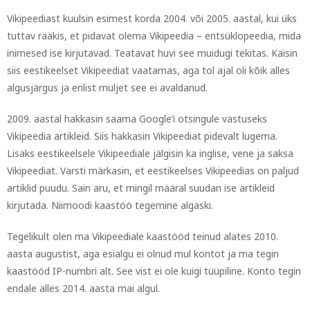
Vikipeediast kuulsin esimest korda 2004. või 2005. aastal, kui üks
tuttav rääkis, et pidavat olema Vikipeedia – entsüklopeedia, mida
inimesed ise kirjutavad. Teatavat huvi see muidugi tekitas. Käisin
siis eestikeelset Vikipeediat vaatamas, aga tol ajal oli kõik alles
algusjärgus ja erilist muljet see ei avaldanud.
2009. aastal hakkasin saama Google’i otsingule vastuseks
Vikipeedia artikleid. Siis hakkasin Vikipeediat pidevalt lugema.
Lisaks eestikeelsele Vikipeediale jälgisin ka inglise, vene ja saksa
Vikipeediat. Varsti märkasin, et eestikeelses Vikipeedias on paljud
artiklid puudu. Sain aru, et mingil määral suudan ise artikleid
kirjutada. Niimoodi kaastöö tegemine algaski.
Tegelikult olen ma Vikipeediale kaastööd teinud alates 2010.
aasta augustist, aga esialgu ei olnud mul kontot ja ma tegin
kaastööd IP-numbri alt. See vist ei ole kuigi tüüpiline. Konto tegin
endale alles 2014. aasta mai algul.