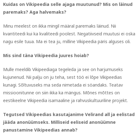
Kuidas on Vikipeedia selle ajaga muutunud? Mis on läinud
paremaks? Aga halvemaks?
Minu meelest on ikka mingil määral paremaks läinud. Nii
kvantiteedi kui ka kvaliteedi poolest. Negatiivseid muutusi ei oska
nagu esile tuua. Ma ei tea ju, milline Vikipeedia päris alguses oli.
Mis sind täna Vikipeedia juures hoiab?
Mulle meeldib Vikipeediaga tegeleda ja see on harjumuseks
kujunenud. Nii palju on ju teha, sest töö ei lõpe Vikipeedias
kunagi. Sõltuvuseks ma seda nimetada ei söandaks. Teatav
missioonitunne on siin ikka ka mängus. Mõnes mõttes on
eestikeelne Vikipeedia isamaaline ja rahvuskultuuriline projekt.
Tegutsed Vikipeedias kasutajanime Velirand all ja eelistad
jääda anonüümseks. Milliseid eeliseid anonüümne
panustamine Vikipeedias annab?