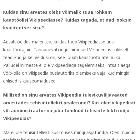
Kuidas sinu arvates oleks võimalik tuua rohkem
kaastöölisi Vikipeediasse? Kuidas tagada, et nad looksid
kvaliteetset sisu?
Ausalt öeldes ma ei tea, kuidas tuua Vikipeediasse uusi
kaastöötajaid. Tänapäeval on ju inimesed Vikipeediast üldiselt
teadlikud ja kel eeldusi on, see jõuab kaastöötajate hulka.
Paljudel inimeste ei ole Vikipeediaga tegelemiseks lihtsalt aega.
Võib-olla on Vikipeedia püsiautoriks olemiseks vajalikud mingid
erilised isiksuseomadused.
Millised on sinu arvates Vikipeedia tulevikuväljavaated
arvestades tehisintellekti pealetungi? Kas oled vikipedisti
või administraatorina juba tundnud tehisintellekti mõju
Vikipeedias?
Ma ei ole tehisintellekti küsimuses mingi asjatundja. Olen muidugi