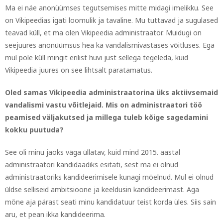
Ma ei näe anonüümses tegutsemises mitte midagi imelikku. See
on Vikipeedias igati loomulik ja tavaline. Mu tuttavad ja sugulased
teavad küll, et ma olen Vikipeedia administraator.
Muidugi on
seejuures anonüümsus hea ka vandalismivastases võitluses. Ega
mul pole küll mingit erilist huvi just sellega tegeleda, kuid
Vikipeedia juures on see lihtsalt paratamatus.
Oled samas Vikipeedia administraatorina üks aktiivsemaid
vandalismi vastu võitlejaid. Mis on administraatori töö
peamised väljakutsed ja millega tuleb kõige sagedamini
kokku puutuda?
See oli minu jaoks väga üllatav, kuid mind 2015. aastal
administraatori kandidaadiks esitati, sest ma ei olnud
administraatoriks kandideerimisele kunagi mõelnud. Mul ei olnud
üldse selliseid ambitsioone ja keeldusin kandideerimast. Aga
mõne aja pärast seati minu kandidatuur teist korda üles. Siis sain
aru, et pean ikka kandideerima.