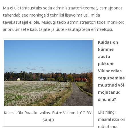
Ma ei ületähtsustaks seda administraatori-teemat, esmajoones
tähendab see mõningaid tehnilisi lisavõimalusi, mida
tavakasutajal ei ole. Muidugi tekib administraatori töös mõnikord
anonüümsete kasutajate ja uute kasutajatega erimeelsusi.
Kuidas on
kümme
aasta
pikkune
Vikipeedias
tegutsemine
muutnud või
mõjutanud
sinu elu?
Eks mingil
Kalesi küla Raasiku vallas. Foto: Velirand, CC BY-
määral ikka on
SA 4.0
mõjutanud.