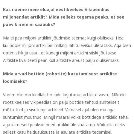
Kas näeme meie eluajal eestikeelses Vikipeedias
miljonendat artiklit? Mida selleks tegema peaks, et see
päev kiiremini saabuks?
Ma ei pea miljoni artiklini jõudmise teemat kuigi oluliseks. Hea,
kui poole miljoni artikli piir millalgi lähitulevikus ületataks. Aga olen
optimistlik ja usun, et kunagi miljoni artiklini siiski jõutakse.
Artiklite kvaliteeti pean küll artiklite arvust palju olulisemaks.
Mida arvad bottide (robotite) kasutamisest artiklite
loomiseks?
Varem olin ma kindlalt bottide kirjutatud artiklite vastu. Näiteks
rootsikeelses Vikipeedias on palju bottide tehtud suhteliselt
mõttetuid ja sisutühje artikleid. Viimasel ajal olen ma aga
suhtumist muutnud. Mingil määral võiks bottidega artikleid teha,
aga inimesed peaksid need artiklid üle vaatama. Võib-olla oleks
sellest kasu haldusüksuste ja asulate artiklite tegemisel.