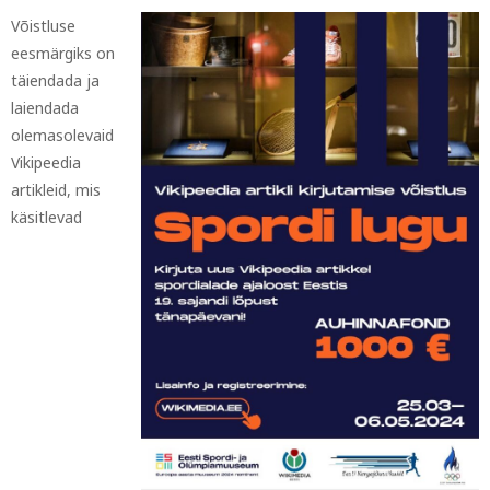
Võistluse
eesmärgiks on
täiendada ja
laiendada
olemasolevaid
Vikipeedia
artikleid, mis
käsitlevad