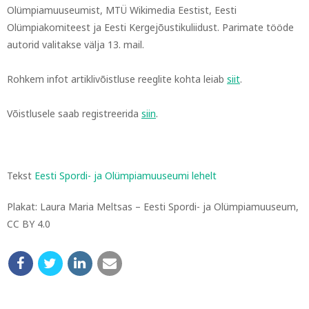
Olümpiamuuseumist, MTÜ Wikimedia Eestist, Eesti
Olümpiakomiteest ja Eesti Kergejõustikuliidust. Parimate tööde
autorid valitakse välja 13. mail.
Rohkem infot artiklivõistluse reeglite kohta leiab
siit
.
Võistlusele saab registreerida
siin
.
Tekst
Eesti Spordi- ja Olümpiamuuseumi lehelt
Plakat: Laura Maria Meltsas – Eesti Spordi- ja Olümpiamuuseum,
CC BY 4.0