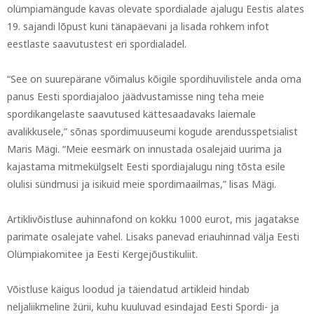
olümpiamängude kavas olevate spordialade ajalugu Eestis alates
19. sajandi lõpust kuni tänapäevani ja lisada rohkem infot
eestlaste saavutustest eri spordialadel.
“See on suurepärane võimalus kõigile spordihuvilistele anda oma
panus Eesti spordiajaloo jäädvustamisse ning teha meie
spordikangelaste saavutused kättesaadavaks laiemale
avalikkusele,” sõnas spordimuuseumi kogude arendusspetsialist
Maris Mägi. “Meie eesmärk on innustada osalejaid uurima ja
kajastama mitmekülgselt Eesti spordiajalugu ning tõsta esile
olulisi sündmusi ja isikuid meie spordimaailmas,” lisas Mägi.
Artiklivõistluse auhinnafond on kokku 1000 eurot, mis jagatakse
parimate osalejate vahel. Lisaks panevad eriauhinnad välja Eesti
Olümpiakomitee ja Eesti Kergejõustikuliit.
Võistluse käigus loodud ja täiendatud artikleid hindab
neljaliikmeline žürii, kuhu kuuluvad esindajad Eesti Spordi- ja