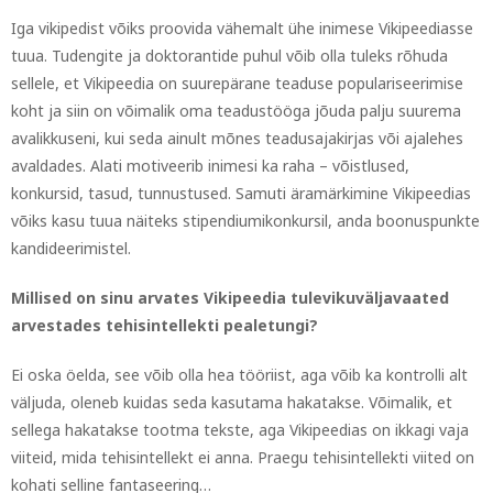
Iga vikipedist võiks proovida vähemalt ühe inimese Vikipeediasse
tuua. Tudengite ja doktorantide puhul võib olla tuleks rõhuda
sellele, et Vikipeedia on suurepärane teaduse populariseerimise
koht ja siin on võimalik oma teadustööga jõuda palju suurema
avalikkuseni, kui seda ainult mõnes teadusajakirjas või ajalehes
avaldades. Alati motiveerib inimesi ka raha – võistlused,
konkursid, tasud, tunnustused. Samuti äramärkimine Vikipeedias
võiks kasu tuua näiteks stipendiumikonkursil, anda boonuspunkte
kandideerimistel.
Millised on sinu arvates Vikipeedia tulevikuväljavaated
arvestades tehisintellekti pealetungi?
Ei oska öelda, see võib olla hea tööriist, aga võib ka kontrolli alt
väljuda, oleneb kuidas seda kasutama hakatakse. Võimalik, et
sellega hakatakse tootma tekste, aga Vikipeedias on ikkagi vaja
viiteid, mida tehisintellekt ei anna. Praegu tehisintellekti viited on
kohati selline fantaseering…