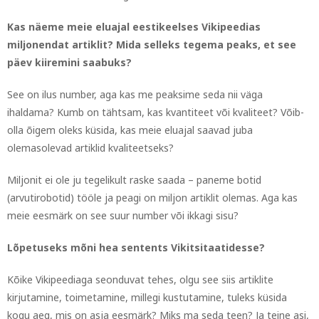
Kas näeme meie eluajal eestikeelses Vikipeedias
miljonendat artiklit? Mida selleks tegema peaks, et see
päev kiiremini saabuks?
See on ilus number, aga kas me peaksime seda nii väga
ihaldama? Kumb on tähtsam, kas kvantiteet või kvaliteet? Võib-
olla õigem oleks küsida, kas meie eluajal saavad juba
olemasolevad artiklid kvaliteetseks?
Miljonit ei ole ju tegelikult raske saada – paneme botid
(arvutirobotid) tööle ja peagi on miljon artiklit olemas. Aga kas
meie eesmärk on see suur number või ikkagi sisu?
Lõpetuseks mõni hea sentents Vikitsitaatidesse?
Kõike Vikipeediaga seonduvat tehes, olgu see siis artiklite
kirjutamine, toimetamine, millegi kustutamine, tuleks küsida
kogu aeg, mis on asja eesmärk? Miks ma seda teen? Ja teine asi,