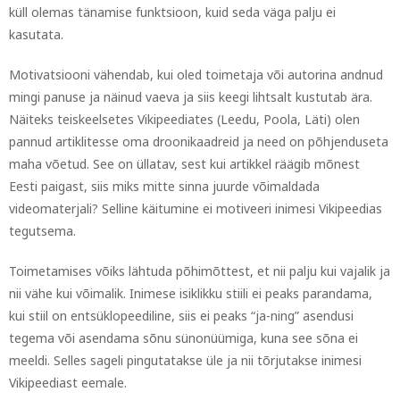
küll olemas tänamise funktsioon, kuid seda väga palju ei
kasutata.
Motivatsiooni vähendab, kui oled toimetaja või autorina andnud
mingi panuse ja näinud vaeva ja siis keegi lihtsalt kustutab ära.
Näiteks teiskeelsetes Vikipeediates (Leedu, Poola, Läti) olen
pannud artiklitesse oma droonikaadreid ja need on põhjenduseta
maha võetud. See on üllatav, sest kui artikkel räägib mõnest
Eesti paigast, siis miks mitte sinna juurde võimaldada
videomaterjali? Selline käitumine ei motiveeri inimesi Vikipeedias
tegutsema.
Toimetamises võiks lähtuda põhimõttest, et nii palju kui vajalik ja
nii vähe kui võimalik. Inimese isiklikku stiili ei peaks parandama,
kui stiil on entsüklopeediline, siis ei peaks “ja-ning” asendusi
tegema või asendama sõnu sünonüümiga, kuna see sõna ei
meeldi. Selles sageli pingutatakse üle ja nii tõrjutakse inimesi
Vikipeediast eemale.