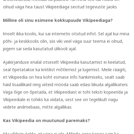
olnud väga hea taust Vikipeediaga seotud tegevuste jaoks
Milline oli sinu esimene kokkupuude Vikipeediaga?
lmselt ikka koolis, kui sai internetis otsitud infot. Sel ajal kui mina
põhi- ja keskkoolis olin, siis viki veel väga suur teema ei olnud,
pigem sai seda kasutatud ülikooli ajal.
Ajakirjanduse erialal otseselt Vikipeedia kasutamist ei keelatud,
seal õpetatakse ka kriitilist mõtlemist ja lugemist. Meile räägiti,
et Vikipeedia on hea koht esmase info hankimiseks, sealt saab
häid lisaallikaid ning viiteid mööda saab edasi liikuda algallikateni.
Väga õige on õpetada, et Vikipeediast ei tohi teksti kopeerida ja
Vikipeediale ei tohiks ka viidata, sest see on tegelikult nagu
viidete andmebaas, mitte algallikas.
Kas Vikipeedia on muutunud paremaks?
Ma võiksin öelda, et väga ei ole. Mõnda aega tagasi sain ka