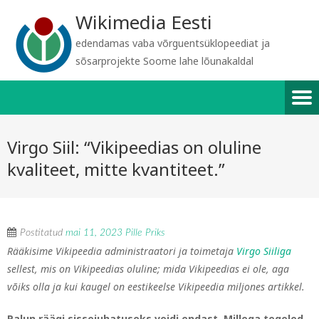
Wikimedia Eesti
edendamas vaba võrguentsüklopeediat ja
sõsarprojekte Soome lahe lõunakaldal
Virgo Siil: “Vikipeedias on oluline
kvaliteet, mitte kvantiteet.”
Postitatud
mai 11, 2023
Pille Priks
Rääkisime Vikipeedia administraatori ja toimetaja
Virgo Siiliga
sellest, mis on Vikipeedias oluline; mida Vikipeedias ei ole, aga
võiks olla ja kui kaugel on eestikeelse Vikipeedia miljones artikke
l.
Palun räägi sissejuhatuseks veidi endast. Millega tegeled