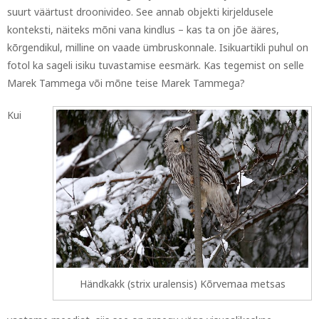
suurt väärtust droonivideo. See annab objekti kirjeldusele
konteksti, näiteks mõni vana kindlus – kas ta on jõe ääres,
kõrgendikul, milline on vaade ümbruskonnale. Isikuartikli puhul on
fotol ka sageli isiku tuvastamise eesmärk. Kas tegemist on selle
Marek Tammega või mõne teise Marek Tammega?
Kui
Händkakk (strix uralensis) Kõrvemaa metsas