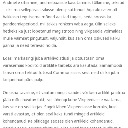
Andmete otsimine, andmebaaside kasutamine, tõlkimine, tekstid
– eks ma sellepärast vikisse olengi sattunud. Aga aktiivsemalt
hakkasin tegutsema mõned aastad tagasi, seda soosis ka
pandeemiaperiood, mil tekkis rohkem vaba aega. Olin selleks
hetkeks ka just lõpetanud magistritöö ning Vikipeedia võimaldas
mulle vaimset pingutust, väljundit, kus sain oma oskused käiku
panna ja need teravad hoida.
Edasi märkasingi juba artiklivõistlusi ja otsustasin oma
varasemaid koolitöid artiklite tarbeks ära kasutada. Samamoodi
lisasin oma tehtud fotosid Commonsisse, sest neid oli ka juba
kogunenud päris palju.
On üsna tavaline, et vaatan mingit saadet või loen artiklit ja silma
jääb mõni huvitav fakt, siis lähengi kohe Vikipeediasse vaatama,
kas see on seal kirjas. Sageli lähen Vikipeediasse korraks, kuid
varsti avastan, et olen seal kaks tundi mingeid artikleid
kohendanud. Ka piltidega seoses olen artikleid kohendanud,