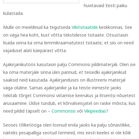
huvitavaid Eesti paiku
külastada.
Mulle on meeldinud ka tegutseda
Vikitsitaatide
keskkonnas. See
on väga hea koht, kust võtta tekstidesse tsitaate. Otsustasin
lisada sinna ka oma lemmikraamatutest tsitaate, et siis on need
vajadusel alati käepärast võtta.
Ajakirjanikutöös kasutasin palju Commonsi pildimaterjali. Olen ise
ka oma materjale sinna üles pannud, et teisedki ajakirjanikud
saaksid neid kasutada. Ajakirjanduses on illustreeriv materjal
väga oluline. Samas ajakirjanike ja ka teiste inimeste jaoks
tekitab tõrget Commonsi viitamise keerukus ja litsentsi nõuetest
arusaamine. Üldse tundub, et kõrvalseisjatel on raske mõista, kus
need pildid täpselt on –
Commonsis
või
Vikipeedias
?
Seoses tõlketööga olen loonud enda jaoks ka palju sõnastikke,
näiteks pesapalliga seotud terminid, mis eesti keeles ei ole kõik