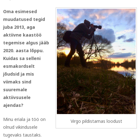
Oma esimesed
muudatused tegid
juba 2013, aga
aktiivne kaastöö
tegemise algus jääb
2020. aasta lõppu.
Kuidas sa selleni
esmakordselt
jõudsid ja mis
viimaks sind
suuremale
aktiivsusele
ajendas?
Minu eriala ja töö on
Virgo pildistamas loodust
olnud vikindusele
tugevaks taustaks.