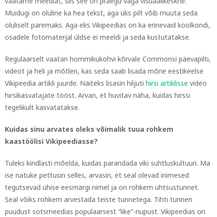
vaatame meediat, siis see on praegu väga visuaalikeskne.
Muidugi on oluline ka hea tekst, aga üks pilt võib muuta seda
oluliselt paremaks. Aga eks Vikipeedias on ka erinevaid koolkondi,
osadele fotomaterjal üldse ei meeldi ja seda kustutatakse.
Regulaarselt vaatan hommikukohvi kõrvale Commonsi päevapilti,
videot ja heli ja mõtlen, kas seda saab lisada mõne eestikeelse
Vikipeedia artikli juurde. Näiteks lisasin hiljuti
hirsi artiklisse
video
hirsikasvatajate tööst. Arvan, et huvitav näha, kuidas hirssi
tegelikult kasvatatakse.
Kuidas sinu arvates oleks võimalik tuua rohkem
kaastöölisi Vikipeediasse?
Tuleks kindlasti mõelda, kuidas parandada viki suhtluskultuuri. Ma
ise natuke pettusin selles, arvasin, et seal olevad inimesed
tegutsevad ühise eesmärgi nimel ja on rohkem ühtsustunnet.
Seal võiks rohkem arvestada teiste tunnetega. Tihti tunnen
puudust sotsmeedias populaarsest “like”-nupust. Vikipeedias on