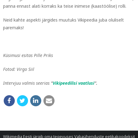
panna ennast alati korraks ka teise inimese (kaastöölise) rolli.
Neid kahte aspekti järgides muutuks Vikipeedia juba oluliselt
paremaks!
Küsimusi esitas Pille Priks
Fotod: Virgo Siil
Intervjuu valmis seerias
“
Vikipeedilisi vaatlusi
“.
Wikimedia Eesti järgib oma tegevuses
Vabaühenduste eetikakoodeksit