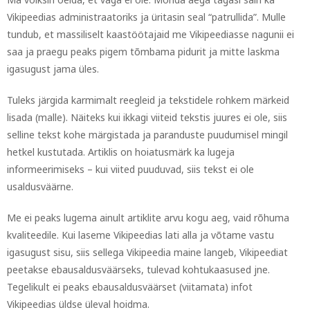
Vikipeedias administraatoriks ja üritasin seal “patrullida”. Mulle
tundub, et massiliselt kaastöötajaid me Vikipeediasse nagunii ei
saa ja praegu peaks pigem tõmbama pidurit ja mitte laskma
igasugust jama üles.
Tuleks järgida karmimalt reegleid ja tekstidele rohkem märkeid
lisada (malle). Näiteks kui ikkagi viiteid tekstis juures ei ole, siis
selline tekst kohe märgistada ja paranduste puudumisel mingil
hetkel kustutada. Artiklis on hoiatusmärk ka lugeja
informeerimiseks – kui viited puuduvad, siis tekst ei ole
usaldusväärne.
Me ei peaks lugema ainult artiklite arvu kogu aeg, vaid rõhuma
kvaliteedile. Kui laseme Vikipeedias lati alla ja võtame vastu
igasugust sisu, siis sellega Vikipeedia maine langeb, Vikipeediat
peetakse ebausaldusväärseks, tulevad kohtukaasused jne.
Tegelikult ei peaks ebausaldusväärset (viitamata) infot
Vikipeedias üldse üleval hoidma.