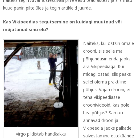
näiteks tegin Arvamusfestivalil pilte eesti teadlastest ja siis mitu
kuud panin pilte üles ja tegin artikleid juurde.
Kas Vikipeedias tegutsemine on kuidagi muutnud või
mõjutanud sinu elu?
Näiteks, kui ostsin omale
drooni, siis selle ma
põhjendasin enda jaoks
ära Vikipeediaga. Kui
midagi ostad, siis peaks
sellel olema praktiline
põhjus. Vajan drooni, et
teha Vikipeediasse
droonivideoid, kas pole
hea põhjus? Samuti
annavad droon ja
Vikipeedia jaoks paikade
Virgo pildistab händkakku
salvestamine ettekäände