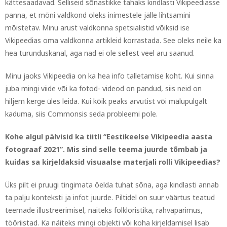
kättesaadavad. Selliseid sõnastikke tahaks kindlasti Vikipeediasse
panna, et mõni valdkond oleks inimestele jälle lihtsamini
mõistetav. Minu arust valdkonna spetsialistid võiksid ise
Vikipeedias oma valdkonna artikleid korrastada. See oleks neile ka
hea turunduskanal, aga nad ei ole sellest veel aru saanud.
Minu jaoks Vikipeedia on ka hea info talletamise koht. Kui sinna
juba mingi viide või ka fotod- videod on pandud, siis neid on
hiljem kerge üles leida. Kui kõik peaks arvutist või mälupulgalt
kaduma, siis Commonsis seda probleemi pole.
Kohe algul pälvisid ka tiitli “Eestikeelse Vikipeedia aasta
fotograaf 2021”. Mis sind selle teema juurde tõmbab ja
kuidas sa kirjeldaksid visuaalse materjali rolli Vikipeedias?
Üks pilt ei pruugi tingimata öelda tuhat sõna, aga kindlasti annab
ta palju konteksti ja infot juurde. Piltidel on suur väärtus teatud
teemade illustreerimisel, näiteks folkloristika, rahvapärimus,
tööriistad. Ka näiteks mingi objekti või koha kirjeldamisel lisab