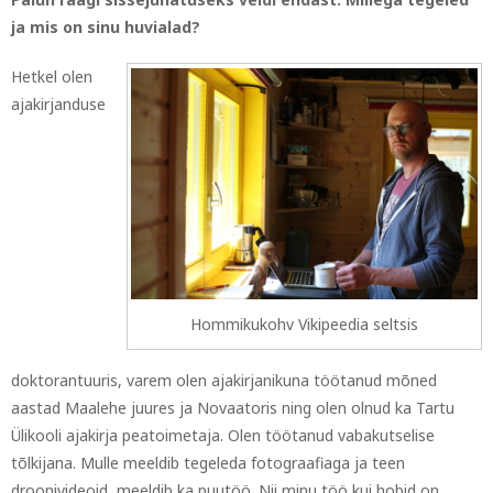
ja mis on
sinu huvialad?
Hetkel olen
ajakirjanduse
Hommikukohv Vikipeedia seltsis
doktorantuuris, varem olen ajakirjanikuna töötanud mõned
aastad Maalehe juures ja Novaatoris ning olen olnud ka Tartu
Ülikooli ajakirja peatoimetaja. Olen töötanud vabakutselise
tõlkijana. Mulle meeldib tegeleda fotograafiaga ja teen
droonivideoid, meeldib ka puutöö. Nii minu töö kui hobid on