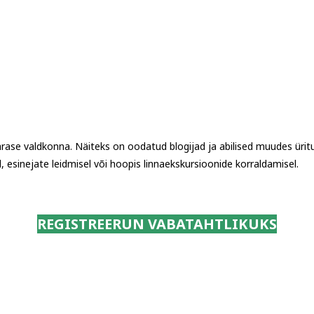
ärase valdkonna.
Näiteks on oodatud blogijad ja abilised muudes ürit
, esinejate leidmisel või hoopis linnaekskursioonide korraldamisel.
REGISTREERUN VABATAHTLIKUKS