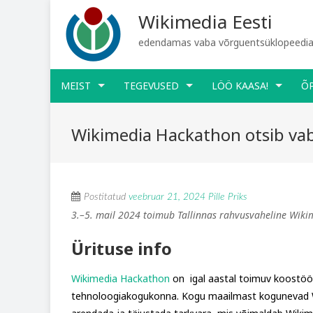
Wikimedia Eesti
edendamas vaba võrguentsüklopeediat
MEIST
TEGEVUSED
LÖÖ KAASA!
Õ
Wikimedia Hackathon otsib vab
Postitatud
veebruar 21, 2024
Pille Priks
3.–5. mail 2024 toimub Tallinnas rahvusvaheline Wiki
Ürituse info
Wikimedia Hackathon
on igal aastal toimuv koostööl
tehnoloogiakogukonna. Kogu maailmast kogunevad Wik