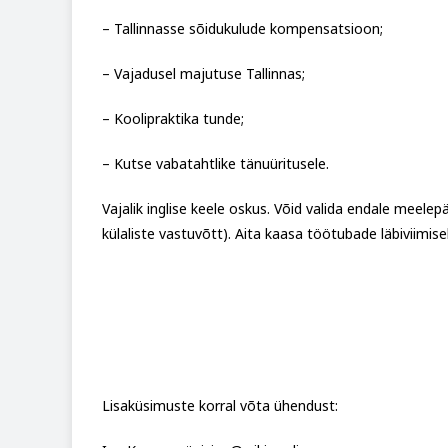
– Tallinnasse sõidukulude kompensatsioon;
– Vajadusel majutuse Tallinnas;
– Koolipraktika tunde;
– Kutse vabatahtlike tänuüritusele.
Vajalik inglise keele oskus.
Võid valida endale meelep
külaliste vastuvõtt).
Aita kaasa töötubade läbiviimisel
Lisaküsimuste korral võta ühendust: