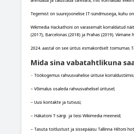
arendada ja täiustada tarkvara, mis võimaldab Wikim
Tegemist on suurejoonelise IT-sündmusega, kuhu on
Wikmedia Hackathoni on varasemalt korraldatud näite
(2017), Barcelonas (2018) ja Prahas (2019).
Viimane 
2024. aastal on see üritus esmakordselt toimumas Ta
Mida sina vabatahtlikuna sa
–
Töökogemus rahvusvahelise ürituse korraldustiimis
– Võimalus osaleda rahvusvahelisel üritusel;
– Uusi kontakte ja tutvusi;
– Häkatoni T-särgi ja teisi Wikimedia meeneid;
– Tasuta toitlustust ja sissepääsu Tallinna Hiltoni hote