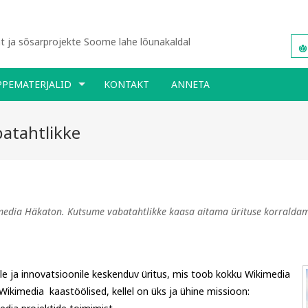
 ja sõsarprojekte Soome lahe lõunakaldal
PPEMATERJALID
KONTAKT
ANNETA
atahtlikke
media Häkaton. Kutsume vabatahtlikke kaasa aitama ürituse korraldam
e ja innovatsioonile keskenduv üritus, mis toob kokku Wikimedia
imedia kaastöölised, kellel on üks ja ühine missioon: