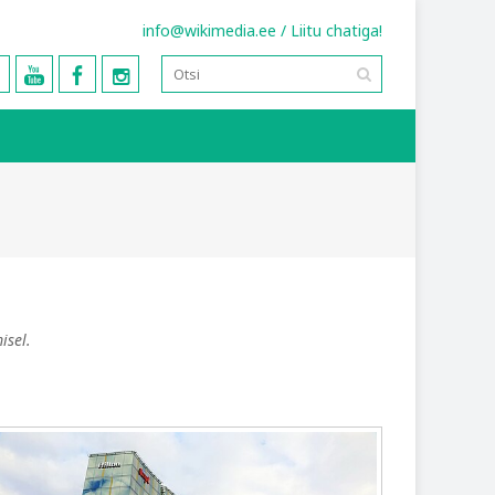
info@wikimedia.ee
/
Liitu chatiga!
isel.