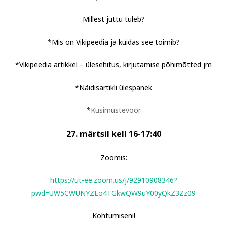
Millest juttu tuleb?
*
Mis on Vikipeedia ja kuidas see toimib?
*Vikipeedia artikkel – ülesehitus, kirjutamise põhimõtted jm
*Näidisartikli ülespanek
*
Küsimustevoor
27. märtsil kell 16-17:40
Zoomis:
https://ut-ee.zoom.us/j/92910908346?
pwd=UW5CWUNYZEo4TGkwQW9uY00yQkZ3Zz09
Kohtumiseni!