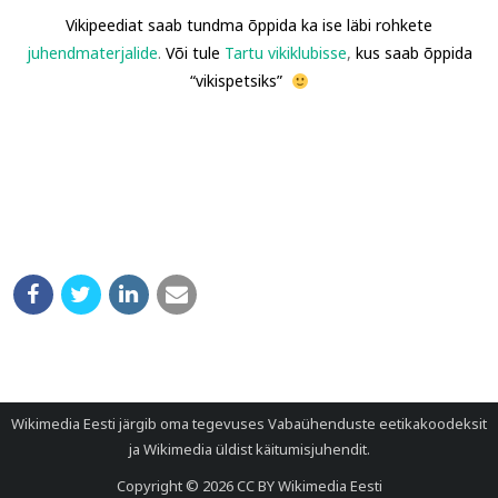
Vikipeediat saab tundma õppida ka ise läbi rohkete
juhendmaterjalide
.
Või tule
Tartu vikiklubisse
,
kus saab õppida
“vikispetsiks”
Wikimedia Eesti järgib oma tegevuses
Vabaühenduste eetikakoodeksit
ja
Wikimedia üldist käitumisjuhendit
.
Copyright © 2026
CC BY Wikimedia Eesti