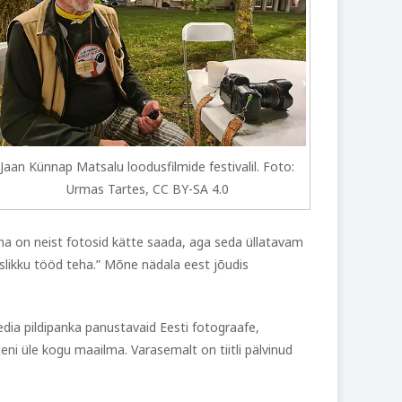
Jaan Künnap Matsalu loodusfilmide festivalil. Foto:
Urmas Tartes, CC BY-SA 4.0
rma on neist fotosid kätte saada, aga seda üllatavam
tuslikku tööd teha.” Mõne nädala eest jõudis
dia pildipanka panustavaid Eesti fotograafe,
eni üle kogu maailma. Varasemalt on tiitli pälvinud