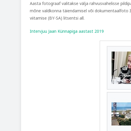
Aasta fotograaf valitakse välja rahvusvahelisse pildi
mõne valdkonna täiendamisel või dokumentaalfoto žan
viitamise (BY-SA) litsentsi all.
Intervjuu Jaan Künnapiga aastast 2019