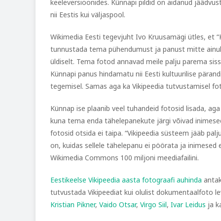
keeleversioonides. Künnapi pildid on aidanud jäädvust
nii Eestis kui väljaspool.
Wikimedia Eesti tegevjuht Ivo Kruusamägi ütles, et 
tunnustada tema pühendumust ja panust mitte ainult
üldiselt. Tema fotod annavad meile palju parema sis
Künnapi panus hindamatu nii Eesti kultuurilise pärand
tegemisel. Samas aga ka Vikipeedia tutvustamisel foto
Künnap ise plaanib veel tuhandeid fotosid lisada, aga 
kuna tema enda tähelepanekute järgi võivad inimese
fotosid otsida ei taipa. “Vikipeedia süsteem jääb pa
on, kuidas sellele tähelepanu ei pöörata ja inimesed e
Wikimedia Commons 100 miljoni meediafailini.
Eestikeelse Vikipeedia aasta fotograafi
auhinda
antak
tutvustada Vikipeediat kui olulist dokumentaalfoto lev
Kristian Pikner
,
Vaido Otsar
,
Virgo Siil
,
Ivar Leidus
ja k