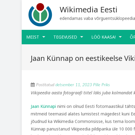
Wikimedia Eesti
edendamas vaba võrguentsüklopeediat
MEIST
TEGEVUSED
LÖÖ KAASA!
Õ
Jaan Künnap on eestikeelse Vik
Postitatud
detsember 11, 2023
Pille Priks
Vikipeedia aasta fotograafi tiitel läks juba kolmandat
Jaan Künnapi
nimi on olnud Eesti fotomaastikul täht
mitmeid teemasid alates lumistest mägedest kuni Ee
jõudnud ka Wikimedia Commonsisse, kus tema loomi
Künnap panustanud Vikipeedia pildipanka üle 10 000 fo