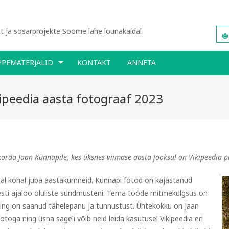
 ja sõsarprojekte Soome lahe lõunakaldal
PPEMATERJALID
KONTAKT
ANNETA
ipeedia aasta fotograaf 2023
 korda Jaan Künnapile, kes üksnes viimase aasta jooksul on Vikipeedia p
sal kohal juba aastakümneid. Künnapi fotod on kajastanud
sti ajaloo oluliste sündmusteni. Tema tööde mitmekülgsus on
ng on saanud tähelepanu ja tunnustust. Ühtekokku on Jaan
toga ning üsna sageli võib neid leida kasutusel Vikipeedia eri