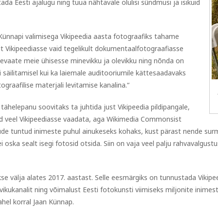
ada Eesti ajalugu ning tuua nähtavale olulisi sündmusi ja isikuid
“Künnapi valimisega Vikipeedia aasta fotograafiks tahame
 Vikipeediasse vaid tegelikult dokumentaalfotograafiasse
sevaate meie ühisesse minevikku ja olevikku ning nõnda on
i säilitamisel kui ka laiemale auditooriumile kättesaadavaks
graafilise materjali levitamise kanalina.“
tähelepanu soovitaks ta juhtida just Vikipeedia pildipangale,
d veel Vikipeediasse vaadata, aga Wikimedia Commonsist
ljude tuntud inimeste puhul ainukeseks kohaks, kust pärast nende su
i oska sealt isegi fotosid otsida. Siin on vaja veel palju rahvavalgus
se välja alates 2017. aastast. Selle eesmärgiks on tunnustada Vikipee
ikukanalit ning võimalust Eesti fotokunsti viimiseks miljonite inimest
ahel korral Jaan Künnap.