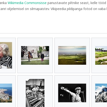
panka
Wikimedia Commonsisse
panustavate piltnike seast, kelle tööd
ri viljelemisel on silmapaistev. Vikipeedia pildipanga fotod on vab