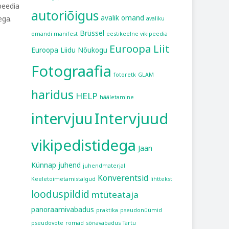
peedia
autoriõigus
avalik omand
ega.
avaliku
Brüssel
omandi manifest
eestikeelne vikipeedia
Euroopa Liit
Euroopa Liidu Nõukogu
Fotograafia
fotoretk
GLAM
haridus
HELP
hääletamine
intervjuu
Intervjuud
vikipedistidega
Jaan
Künnap
juhend
juhendmaterjal
Konverentsid
Keeletoimetamistalgud
lihttekst
looduspildid
mtüteataja
panoraamivabadus
praktika
pseudonüümid
pseudovote
romad
sõnavabadus
Tartu