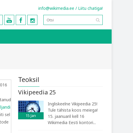
info@wikimedia.ee
/
Liitu chatiga!
Teoksil
Vikipeedia 25
stanud
Ingliskeelne Vikipeedia 25!
ljandi
Tule tähista koos meiega!
iti sel
15
Jan
15. jaanuaril kell 16
otode
Wikimedia Eesti kontori...