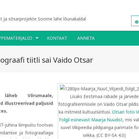
 ja sõsarprojekte Soome lahe lõunakaldal
PPEMATERJALID
KONTAKT
ANNETA
graafi tiitli sai Vaido Otsar
äheb Võrumaale,
Lisaks Eestimaa rabade ja järvede
od illustreerivad paljusid
fotografeerimisele on Vaido Otsar pildi
tes.
ka mitmeid kultuuriüritusi.
Otsari foto Vi
Folgil esinevast Maarja Nuudist
, mis val
T-juhina liimpuitu tootvas
suvel Vikipeedia pildipanga parimate f
ndamise ja fotograafiaga
sekka. (CC BY-SA 4.0)