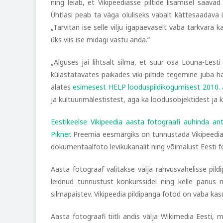
ning leiab, et Vikipeediasse piltide lisamisel saava
Ühtlasi peab ta väga oluliseks vabalt kättesaadava i
„Tarvitan ise selle vilju igapäevaselt vaba tarkvara k
üks viis ise midagi vastu anda.“
„Alguses jäi lihtsalt silma, et suur osa Lõuna-Eest
külastatavates paikades viki-piltide tegemine juba 
alates
esimesest HELP looduspildikogumisest 2010. 
ja kultuurimälestistest, aga ka loodusobjektidest ja k
Eestikeelse Vikipeedia aasta fotograafi auhinda ant
Pikner
. Preemia eesmärgiks on tunnustada Vikipeedia 
dokumentaalfoto levikukanalit ning võimalust Eesti f
Aasta fotograaf valitakse välja rahvusvahelisse pil
leidnud tunnustust konkurssidel ning kelle panus 
silmapaistev. Vikipeedia pildipanga fotod on vaba kas
Aasta fotograafi tiitli andis välja Wikimedia Eesti,