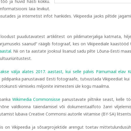
d töö ja huvid hästi kokku.
nformatsiooni laia levikut.
asutades ja internetist infot hankides. Vikipeedia jaoks piltide jagam
i loodust puudutavatest artiklitest on pildimaterjaliga katmata, hil
harjumuseks saanud“ räägib fotograaf, kes on Vikipeediale kaastööd 
aastal
. Nii on ta aastate jooksul lisanud sadu pilte Lõuna-Eesti maas
ultuuriüritustest.
akse välja alates 2017. aastast, kui selle pälvis Pärnumaal elav Kr
pildipanka panustavaid Eesti fotograafe, tutvustada Vikipeediat kui o
otokunsti viimiseks miljonite inimesteni üle kogu maailma.
dipanka
Wikimedia Commonsisse
panustavate piltnike seast, kelle t
mõne valdkonna täiendamisel või dokumentaalfoto žanri viljelemi
utamist lubava Creative Commonsi autorile viitamise (BY-SA) litsentsi 
 mis on Vikipeedia ja sõsarprojektide arengut toetav mittetulundusüh