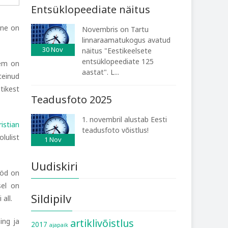
Entsüklopeediate näitus
ine on
Novembris on Tartu
linnaraamatukogus avatud
30
Nov
näitus "Eestikeelsete
entsüklopeediate 125
jem on
aastat". L...
teinud
tikest
Teadusfoto 2025
1. novembril alustab Eesti
istian
teadusfoto võistlus!
lulist
1
Nov
Uudiskiri
ööd on
sel on
Sildipilv
all.
ing ja
artiklivõistlus
2017
ajapaik