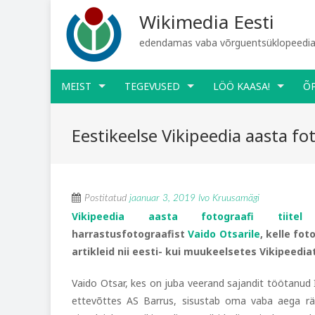
Wikimedia Eesti
edendamas vaba võrguentsüklopeediat
MEIST
TEGEVUSED
LÖÖ KAASA!
Õ
Eestikeelse Vikipeedia aasta foto
Postitatud
jaanuar 3, 2019
Ivo Kruusamägi
Vikipeedia aasta fotograafi tiitel
l
harrastusfotograafist
Vaido Otsarile
, kelle fot
artikleid nii eesti- kui muukeelsetes Vikipeedia
Vaido Otsar, kes on juba veerand sajandit töötanud I
ettevõttes AS Barrus, sisustab oma vaba aega rä