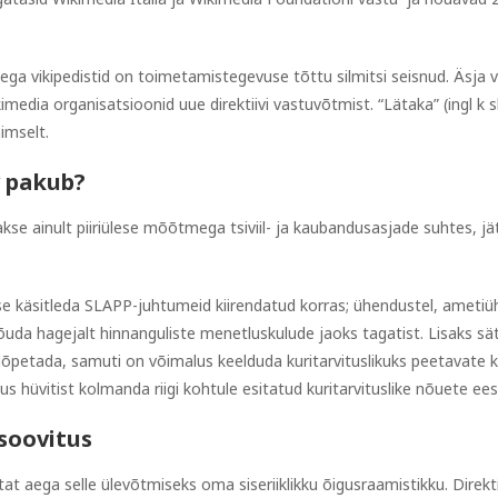
a vikipedistid on toimetamistegevuse tõttu silmitsi seisnud. Äsja v
media organisatsioonid uue direktiivi vastuvõtmist. “Lätaka” (ingl k s
imselt.
v pakub?
takse ainult piiriülese mõõtmega tsiviil- ja kaubandusasjade suhtes, jä
e käsitleda SLAPP-juhtumeid kiirendatud korras; ühendustel, ametiüh
da hagejalt hinnanguliste menetluskulude jaoks tagatist. Lisaks sät
 lõpetada, samuti on võimalus keelduda kuritarvituslikuks peetavate
hüvitist kolmanda riigi kohtule esitatud kuritarvituslike nõuete ees
soovitus
aastat aega selle ülevõtmiseks oma siseriiklikku õigusraamistikku. Di