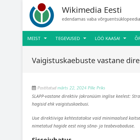
Wikimedia Eesti
edendamas vaba võrguentsüklopeediat
MEIST
TEGEVUSED
LÖÖ KAASA!
Õ
Vaigistuskaebuste vastane direk
Postitatud
märts 22, 2024
Pille Priks
SLAPP-vastane direktiiv (akronüüm inglise keelest: Stra
hagisid ehk vaigistuskaebusi.
Uue direktiiviga kehtestatakse vaid minimaalsed kaits
nimetatud hagide eest ning
sõna- ja teabevabaduse.
Sissejuhatus