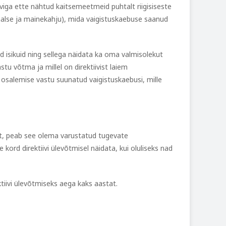
iviga ette nähtud kaitsemeetmeid puhtalt riigisiseste
iaalse ja mainekahju), mida vaigistuskaebuse saanud
ud isikuid ning sellega näidata ka oma valmisolekut
tu võtma ja millel on direktiivist laiem
 osalemise vastu suunatud vaigistuskaebusi, mille
ust, peab see olema varustatud tugevate
 kord direktiivi ülevõtmisel näidata, kui oluliseks nad
ktiivi ülevõtmiseks aega kaks aastat.