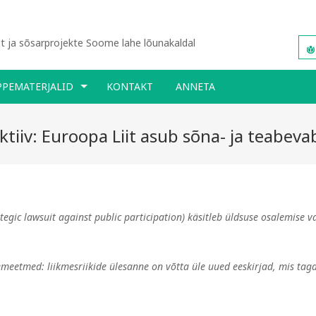
 ja sõsarprojekte Soome lahe lõunakaldal
PPEMATERJALID
KONTAKT
ANNETA
tiiv: Euroopa Liit asub sõna- ja teabeva
tegic lawsuit against public participation) käsitleb üldsuse osalemise v
emeetmed: liikmesriikide ülesanne on võtta üle uued eeskirjad, mis ta