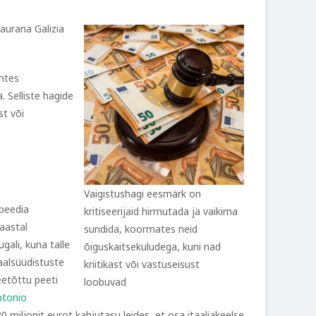
aurana Galizia
uhtes
. Selliste hagide
st või
Vaigistushagi eesmärk on
ipeedia
kritiseerijaid hirmutada ja vaikima
 aastal
sundida, koormates neid
ali, kuna talle
õiguskaitsekuludega, kuni nad
naalsüüdistuste
kriitikast või vastuseisust
eetõttu peeti
loobuvad
ntonio
20 miljonit eurot kahjutasu leides, et osa itaaliakeelse