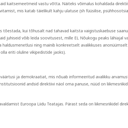
emaid kaitsemeetmeid vastu võtta. Näiteks võimalus kohaldada direkti
itamist, mis katab täielikult kahju ulatuse (sh füüsilise, psühhosots
alus tõestada, kui tõhusalt nad tahavad kaitsta vaigistuskaebuse saan
d juhiseid võib leida soovitusest, mille EL Nõukogu peaks lähiajal vas
ja haldusmenetlusi ning mainib konkreetselt avalikkuses anonüümselt
la eriti oluline vikipedistide jaoks).
ma väärtusi ja demokraatiat, mis nõuab informeeritud avalikku arvam
stitutsioonid andsid direktiivi näol oma panuse, nüüd on liikmesriikide
valdamist Euroopa Liidu Teatajas. Pärast seda on liikmesriikidel dire