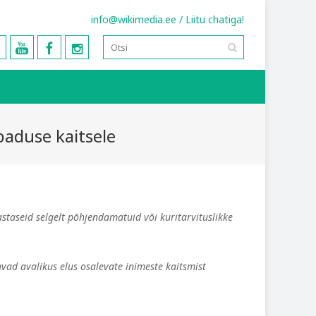
info@wikimedia.ee
/
Liitu chatiga!
baduse kaitsele
astaseid selgelt põhjendamatuid või kuritarvituslikke
gavad
avalikus elus osalevate inimeste kaitsmist