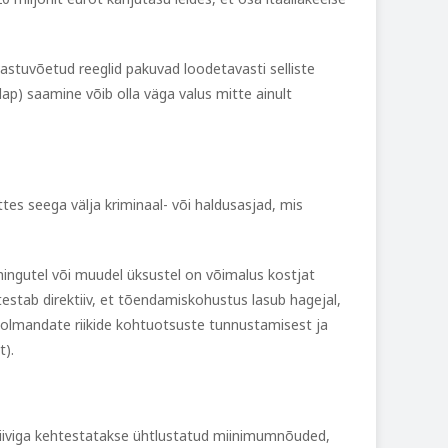
astuvõetud reeglid pakuvad loodetavasti selliste
lap) saamine võib olla väga valus mitte ainult
ttes seega välja kriminaal- või haldusasjad, mis
ingutel või muudel üksustel on võimalus kostjat
estab direktiiv, et tõendamiskohustus lasub hagejal,
 kolmandate riikide kohtuotsuste tunnustamisest ja
t).
rektiiviga kehtestatakse ühtlustatud miinimumnõuded,