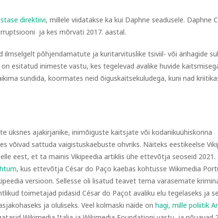
tase direktiivi
, millele viidatakse ka kui Daphne seadusele. Daphne C
orruptsiooni ja kes mõrvati 2017. aastal.
lmselgelt põhjendamatute ja kuritarvituslike tsiviil- või ärihagide s
s on esitatud inimeste vastu, kes tegelevad avalike huvide kaitsmisega
aikima sundida, koormates neid õiguskaitsekuludega, kuni nad kriitika
te üksnes ajakirjanike, inimõiguste kaitsjate või kodanikuühiskonna
 kes võivad sattuda vaigistuskaebuste ohvriks. Näiteks eestikeelse Vik
elle eest, et ta mainis Vikipeedia artiklis ühe ettevõtja seoseid 2021.
juhtum
, kus ettevõtja César do Paço kaebas kohtusse Wikimedia Portug
ikipeedia versioon. Sellesse oli lisatud teavet tema varasemate krimi
htlikud toimetajad pidasid César do Paçot avaliku elu tegelaseks ja s
sjakohaseks ja oluliseks. Veel kolmaski näide on
hagi, mille poliitik
A
atasid Wikimedia Italia ja Wikimedia Foundationi vastu ja nõuavad