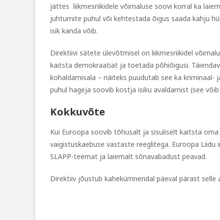
jättes liikmesriikidele võimaluse soovi korral ka lai
juhtumite puhul või kehtestada õigus saada kahju hüv
isik kanda võib.
Direktiivi sätete ülevõtmisel on liikmesriikidel võim
kaitsta demokraatiat ja toetada põhiõigusi. Täiendavai
kohaldamisala – näiteks puudutab see ka kriminaal- 
puhul hageja soovib kostja isiku avaldamist (see võib ol
Kokkuvõte
Kui Euroopa soovib tõhusalt ja sisuliselt kaitsta o
vaigistuskaebuse vastaste reeglitega. Euroopa Liidu in
SLAPP-teemat ja laiemalt sõnavabadust peavad.
Direktiiv jõustub kahekümnendal päeval pärast selle a