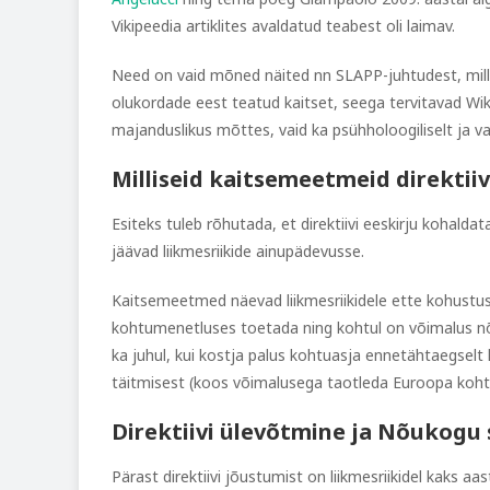
Vikipeedia artiklites avaldatud teabest oli laimav.
Need on vaid mõned näited nn SLAPP-juhtudest, milleg
olukordade eest teatud kaitset, seega tervitavad Wiki
majanduslikus mõttes, vaid ka psühholoogiliselt ja va
Milliseid kaitsemeetmeid direktii
Esiteks tuleb rõhutada, et direktiivi eeskirju kohalda
jäävad liikmesriikide ainupädevusse.
Kaitsemeetmed näevad liikmesriikidele ette kohustus
kohtumenetluses toetada ning kohtul on võimalus nõu
ka juhul, kui kostja palus kohtuasja ennetähtaegselt
täitmisest (koos võimalusega taotleda Euroopa kohtus 
Direktiivi ülevõtmine ja Nõukogu 
Pärast direktiivi jõustumist on liikmesriikidel kaks 