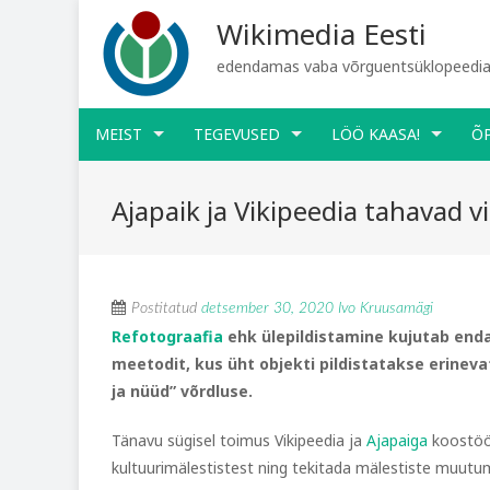
Wikimedia Eesti
edendamas vaba võrguentsüklopeediat
MEIST
TEGEVUSED
LÖÖ KAASA!
Õ
Ajapaik ja Vikipeedia tahavad v
Postitatud
detsember 30, 2020
Ivo Kruusamägi
Refotograafia
ehk ülepildistamine kujutab end
meetodit, kus üht objekti pildistatakse erineva
ja nüüd” võrdluse.
Tänavu sügisel toimus Vikipeedia ja
Ajapaiga
koostö
kultuurimälestistest ning tekitada mälestiste muutu