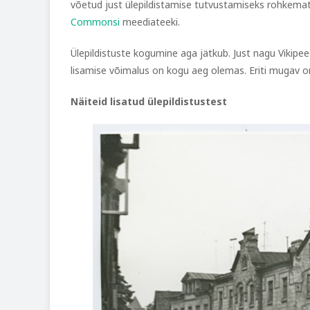
võetud just ülepildistamise tutvustamiseks rohkemate
Commonsi
meediateeki.
Ülepildistuste kogumine aga jätkub. Just nagu Vikipe
lisamise võimalus on kogu aeg olemas. Eriti mugav 
Näiteid lisatud ülepildistustest