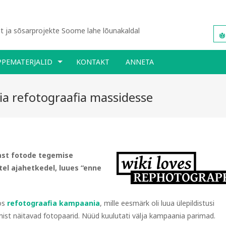
 ja sõsarprojekte Soome lahe lõunakaldal
PPEMATERJALID
KONTAKT
ANNETA
iia refotograafia massidesse
ast fotode tegemise
tel ajahetkedel, luues “enne
ös
refotograafia kampaania
, mille eesmärk oli luua ülepildistusi
mist näitavad fotopaarid. Nüüd kuulutati välja kampaania parimad.