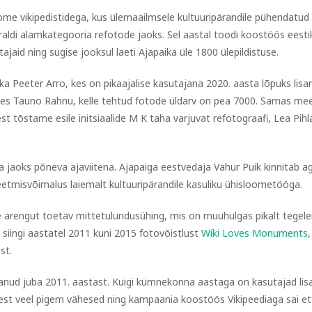
ome vikipedistidega, kus ülemaailmsele kultuuripärandile pühendatud
aldi alamkategooria refotode jaoks. Sel aastal toodi koostöös eesti
jaid ning sügise jooksul laeti Ajapaika üle 1800 ülepildistuse.
ka Peeter Arro, kes on pikaajalise kasutajana 2020. aasta lõpuks lisa
gnes Tauno Rahnu, kelle tehtud fotode üldarv on pea 7000. Samas mee
st tõstame esile initsiaalide M K taha varjuvat refotograafi, Lea Pihl
 jaoks põneva ajaviitena. Ajapaiga eestvedaja Vahur Puik kinnitab ag
eetmisvõimalus laiemalt kultuuripärandile kasuliku ühisloometööga.
e arengut toetav mittetulundusühing, mis on muuhulgas pikalt tegel
i siingi aastatel 2011 kuni 2015 fotovõistlust
Wiki Loves Monuments
,
st.
anud juba 2011. aastast. Kuigi kümnekonna aastaga on kasutajad lis
sest veel pigem vähesed ning kampaania koostöös Vikipeediaga sai et