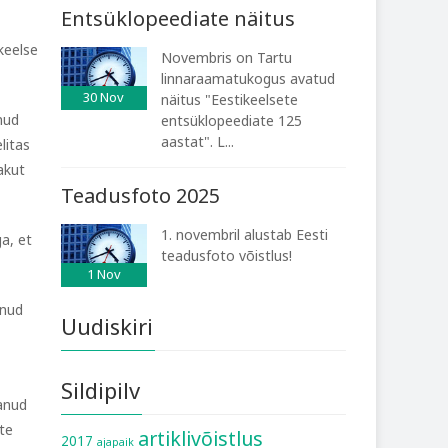
Entsüklopeediate näitus
keelse
Novembris on Tartu
linnaraamatukogus avatud
30
Nov
näitus "Eestikeelsete
nud
entsüklopeediate 125
aastat". L...
litas
akut
Teadusfoto 2025
1. novembril alustab Eesti
a, et
teadusfoto võistlus!
1
Nov
enud
Uudiskiri
Sildipilv
anud
te
artiklivõistlus
2017
ajapaik