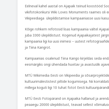
Eelneval kahel aastal on Ajapaik teinud koostööd So
vikifotokonkursi Wiki Loves Monuments raames oli er
Vikipeediaga ülepildistamise kampaaniasse uusi kasuta
Kõige rohkem refotosid lisas kampaania vältel Ajapai
juba 3300 ülepildistust. Kogenud Ajapaikajatest jär
kampaania ligi ka uusi inimesi – uutest refotograafide
ja Tiina Kangrot.
Kampaanias osalenud Tiina Kango kirjeldas seda enda
eesmärgiks ongi ühendada huvitav ja avastuslik ajav
MTÜ Wikimedia Eesti on Vikipeedia ja sõsarprojektid
kultuurimälestistest piltide kogumisega. Nii korraldat
millega koguti ligi 10 tuhat fotot Eesti kultuuripärandi
MTÜ Eesti Fotopärand on Ajapaika hallanud ja arend
peaaegu 20000 ülepildistust, teavad sellest võimalu