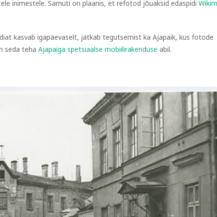
le inimestele. Samuti on plaanis, et refotod jõuaksid edaspidi
Wikim
ediat kasvab igapäevaselt, jätkab tegutsemist ka Ajapaik, kus fotode
on seda teha
Ajapaiga spetsiaalse mobiilirakenduse
abil.