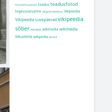
teadusfotod
teadus
Kunstimuuseum
tegevusaruanne
Vikipeedia
vaigistuskaebus
vikipeedia
Vikipeedia suvepäevad
sõber
wikimedia
wikimedia
wikidata
liikumine
wikipedia
wmee