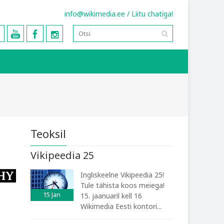
info@wikimedia.ee
/
Liitu chatiga!
Teoksil
Vikipeedia 25
Ingliskeelne Vikipeedia 25!
Tule tähista koos meiega!
15
Jan
15. jaanuaril kell 16
Wikimedia Eesti kontori...