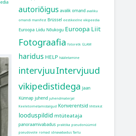
edia
autoriõigus
avalik omand
avaliku
Brüssel
omandi manifest
eestikeelne vikipeedia
Euroopa Liit
Euroopa Liidu Nõukogu
Fotograafia
fotoretk
GLAM
haridus
HELP
hääletamine
intervjuu
Intervjuud
vikipedistidega
Jaan
Künnap
juhend
juhendmaterjal
Konverentsid
Keeletoimetamistalgud
lihttekst
looduspildid
mtüteataja
panoraamivabadus
praktika
pseudonüümid
pseudovote
romad
sõnavabadus
Tartu