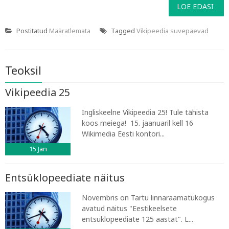
LOE EDASI
Postitatud
Määratlemata
Tagged
Vikipeedia suvepäevad
Teoksil
Vikipeedia 25
Ingliskeelne Vikipeedia 25! Tule tähista
koos meiega! 15. jaanuaril kell 16
Wikimedia Eesti kontori...
15
Jan
Entsüklopeediate näitus
Novembris on Tartu linnaraamatukogus
avatud näitus "Eestikeelsete
entsüklopeediate 125 aastat". L...