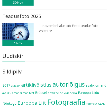
30
Nov
Teadusfoto 2025
1. novembril alustab Eesti teadusfoto
võistlus!
1
Nov
Uudiskiri
Sildipilv
autoriõigus
artiklivõistlus
2017
avalik omand
ajapaik
Brüssel
Euroopa Liidu
avaliku omandi manifest
eestikeelne vikipeedia
Fotograafia
Euroopa Liit
Nõukogu
fotoretk
GLAM