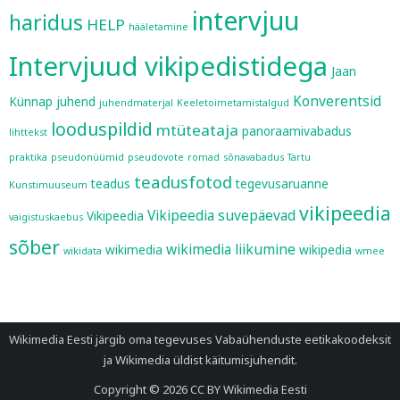
intervjuu
haridus
HELP
hääletamine
Intervjuud vikipedistidega
Jaan
Konverentsid
Künnap
juhend
juhendmaterjal
Keeletoimetamistalgud
looduspildid
mtüteataja
panoraamivabadus
lihttekst
praktika
pseudonüümid
pseudovote
romad
sõnavabadus
Tartu
teadusfotod
teadus
tegevusaruanne
Kunstimuuseum
vikipeedia
Vikipeedia suvepäevad
Vikipeedia
vaigistuskaebus
sõber
wikimedia liikumine
wikimedia
wikipedia
wikidata
wmee
Wikimedia Eesti järgib oma tegevuses
Vabaühenduste eetikakoodeksit
ja
Wikimedia üldist käitumisjuhendit
.
Copyright © 2026
CC BY Wikimedia Eesti