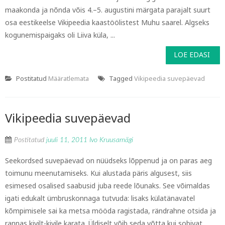
maakonda ja nõnda võis 4.–5. augustini märgata parajalt suurt
osa eestikeelse Vikipeedia kaastöölistest Muhu saarel. Algseks
kogunemispaigaks oli Liiva küla, ...
LOE EDASI
Postitatud
Määratlemata
Tagged
Vikipeedia suvepäevad
Vikipeedia suvepäevad
Postitatud
juuli 11, 2011
Ivo Kruusamägi
Seekordsed suvepäevad on nüüdseks lõppenud ja on paras aeg
toimunu meenutamiseks. Kui alustada päris algusest, siis
esimesed osalised saabusid juba reede lõunaks. See võimaldas
igati edukalt ümbruskonnaga tutvuda: lisaks külatänavatel
kõmpimisele sai ka metsa mööda ragistada, rändrahne otsida ja
rannas kivilt-kivile karata. Üldiselt võib seda võtta kui sobivat