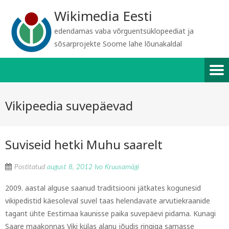
Wikimedia Eesti
edendamas vaba võrguentsüklopeediat ja
sõsarprojekte Soome lahe lõunakaldal
Vikipeedia suvepäevad
Suviseid hetki Muhu saarelt
Postitatud
august 8, 2012
Ivo Kruusamägi
2009. aastal alguse saanud traditsiooni jätkates kogunesid
vikipedistid käesoleval suvel taas helendavate arvutiekraanide
tagant ühte Eestimaa kaunisse paika suvepäevi pidama. Kunagi
Saare maakonnas Viki külas alanu jõudis ringiga samasse