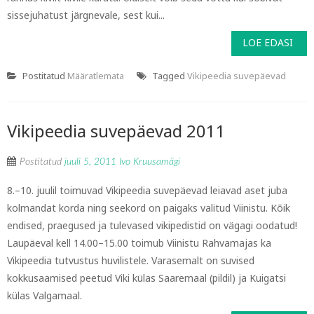
sissejuhatust järgnevale, sest kui...
LOE EDASI
Postitatud
Määratlemata
Tagged
Vikipeedia suvepäevad
Vikipeedia suvepäevad 2011
Postitatud
juuli 5, 2011
Ivo Kruusamägi
8.–10. juulil toimuvad Vikipeedia suvepäevad leiavad aset juba
kolmandat korda ning seekord on paigaks valitud Viinistu. Kõik
endised, praegused ja tulevased vikipedistid on vägagi oodatud!
Laupäeval kell 14.00–15.00 toimub Viinistu Rahvamajas ka
Vikipeedia tutvustus huvilistele. Varasemalt on suvised
kokkusaamised peetud Viki külas Saaremaal (pildil) ja Kuigatsi
külas Valgamaal.