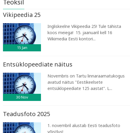
Teoksil
Vikipeedia 25
Ingliskeelne Vikipeedia 25! Tule tähista
koos meiega! 15. jaanuaril kell 16
Wikimedia Eesti kontori...
15
Jan
Entsüklopeediate näitus
Novembris on Tartu linnaraamatukogus
avatud näitus "Eestikeelsete
entsüklopeediate 125 aastat". L...
30
Nov
Teadusfoto 2025
1. novembril alustab Eesti teadusfoto
võistlus!