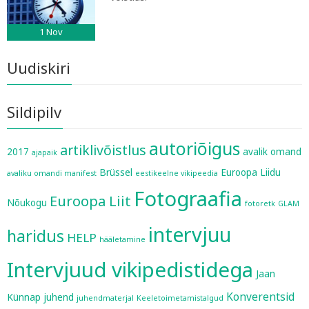
1
Nov
Uudiskiri
Sildipilv
autoriõigus
artiklivõistlus
2017
avalik omand
ajapaik
Brüssel
Euroopa Liidu
avaliku omandi manifest
eestikeelne vikipeedia
Fotograafia
Euroopa Liit
Nõukogu
fotoretk
GLAM
intervjuu
haridus
HELP
hääletamine
Intervjuud vikipedistidega
Jaan
Konverentsid
Künnap
juhend
juhendmaterjal
Keeletoimetamistalgud