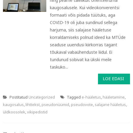
ning peame täielikult orienteeruma
kaugosalusele. Kui videokonverentsi
formaati võis pidada tüütuks, aga
COVID-19 oli juba sundinud sellega
harjuma, siis salajase hääletuse
korraldamiseks polnud ideed ka MTÜde
seaduse uuendusi kiirkorras tagant
tõukaval vabaühenduste liidul. Ei
tundunud sobivat ka ükski meile
taskuko...
LOE EDASI
Postitatud
Uncategorized
Tagged
e-hääletus
,
hääletamine
,
kaugosalus
,
lihttekst
,
pseudonüümid
,
pseudovote
,
salajane hääletus
,
üldkoosolek
,
vikipedistid