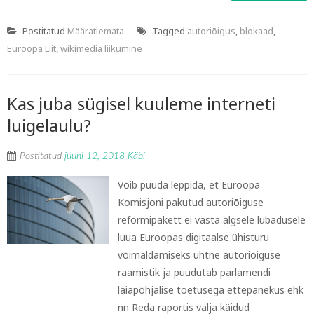
Postitatud
Määratlemata
Tagged
autoriõigus
,
blokaad
,
Euroopa Liit
,
wikimedia liikumine
Kas juba sügisel kuuleme interneti
luigelaulu?
Postitatud
juuni 12, 2018
Käbi
Võib püüda leppida, et Euroopa
Komisjoni pakutud autoriõiguse
reformipakett ei vasta algsele lubadusele
luua Euroopas digitaalse ühisturu
võimaldamiseks ühtne autoriõiguse
raamistik ja puudutab parlamendi
laiapõhjalise toetusega ettepanekus ehk
nn Reda raportis välja käidud