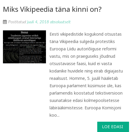
Miks Vikipeedia täna kinni on?
Postitatud
juuli 4, 2018
absoluutselt
Eesti vikipedistide kogukond otsustas
täna Vikipeedia sulgeda protestiks
Euroopa Liidu autoriõiguse reformi
vastu, mis on praeguseks jõudnud
otsustavasse faasi, kuid ei vasta
kodanike huvidele ning eirab digiajastu
reaalsust. Homme, 5. juulil hääletab
Euroopa parlament küsimuse üle, kas
parlamendis koostatud tekstiversioon
suunatakse edasi kolmepoolsetesse
läbirääkimistesse. Euroopa Komisjoni
koo...
LOE EDASI