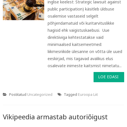
inglise keelest: Strategic lawsuit against
public participation) käsitleb üldsuse
osalemise vastaseid selgelt
põhjendamatuid või kuritarvituslikke
hagisid ehk vaigistuskaebusi. Uue
direktiiviga kehtestatakse vaid
minimaalsed kaitsemeetmed:
liikmesriikide ülesanne on võtta üle uued
eeskirjad, mis tagavad avalikus elus
osalevate inimeste kaitsmist nimetatu...
LOE EDASI
Postitatud
Uncategorized
Tagged
Euroopa Liit
Vikipeedia armastab autoriõigust