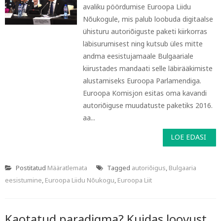
avaliku pöördumise Euroopa Liidu
Nõukogule, mis palub loobuda digitaalse
ühisturu autoriõiguste paketi kiirkorras
läbisurumisest ning kutsub üles mitte
andma eesistujamaale Bulgaariale
kiirustades mandaati selle läbirääkimiste
alustamiseks Euroopa Parlamendiga.
Euroopa Komisjon esitas oma kavandi
autoriõiguse muudatuste paketiks 2016.
aa...
LOE EDASI
Postitatud
Määratlemata
Tagged
autoriõigus
,
Bulgaaria
eesistumine
,
Euroopa Liidu Nõukogu
,
Euroopa Liit
Kaotatud paradigma? Kuidas loovust