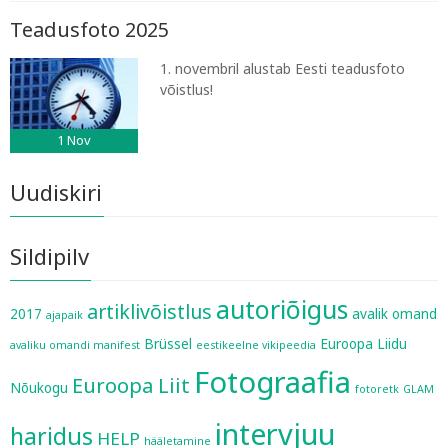
Teadusfoto 2025
1. novembril alustab Eesti teadusfoto
võistlus!
1
Nov
Uudiskiri
Sildipilv
autoriõigus
artiklivõistlus
2017
avalik omand
ajapaik
Brüssel
Euroopa Liidu
avaliku omandi manifest
eestikeelne vikipeedia
Fotograafia
Euroopa Liit
Nõukogu
fotoretk
GLAM
intervjuu
haridus
HELP
hääletamine