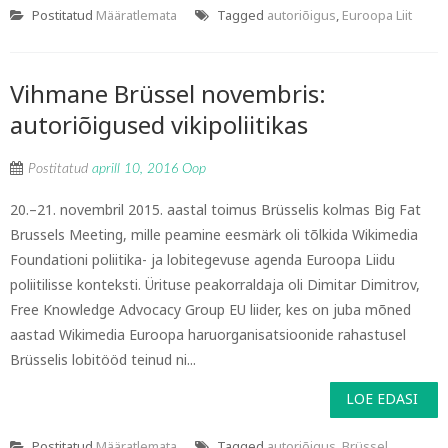
Postitatud
Määratlemata
Tagged
autoriõigus
,
Euroopa Liit
Vihmane Brüssel novembris:
autoriõigused vikipoliitikas
Postitatud
aprill 10, 2016
Oop
20.–21. novembril 2015. aastal toimus Brüsselis kolmas Big Fat
Brussels Meeting, mille peamine eesmärk oli tõlkida Wikimedia
Foundationi poliitika- ja lobitegevuse agenda Euroopa Liidu
poliitilisse konteksti. Ürituse peakorraldaja oli Dimitar Dimitrov,
Free Knowledge Advocacy Group EU liider, kes on juba mõned
aastad Wikimedia Euroopa haruorganisatsioonide rahastusel
Brüsselis lobitööd teinud ni...
LOE EDASI
Postitatud
Määratlemata
Tagged
autoriõigus
,
Brüssel
,