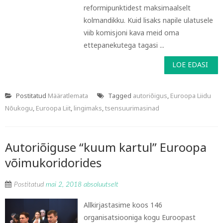
reformipunktidest maksimaalselt
kolmandikku. Kuid lisaks napile ulatusele
viib komisjoni kava meid oma
ettepanekutega tagasi ...
LOE EDASI
Postitatud
Määratlemata
Tagged
autoriõigus
,
Euroopa Liidu
Nõukogu
,
Euroopa Liit
,
lingimaks
,
tsensuurimasinad
Autoriõiguse “kuum kartul” Euroopa
võimu­koridorides
Postitatud
mai 2, 2018
absoluutselt
Allkirjastasime koos 146
organisatsiooniga kogu Euroopast