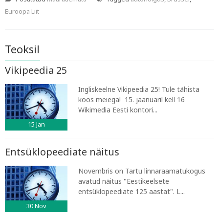
Euroopa Liit
Teoksil
Vikipeedia 25
Ingliskeelne Vikipeedia 25! Tule tähista
koos meiega! 15. jaanuaril kell 16
Wikimedia Eesti kontori...
15
Jan
Entsüklopeediate näitus
Novembris on Tartu linnaraamatukogus
avatud näitus "Eestikeelsete
entsüklopeediate 125 aastat". L...
30
Nov