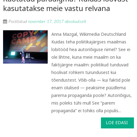
kasutatakse meie vastu relvana
Postitatud
november 17, 2017
absoluutselt
Anna Mazgal, Wikimedia Deutschland
Kuidas teha poliitikajärgses maailmas
lobitööd hea autoriõiguse nimel? See ei
ole lihtne, kuna meie maailm on ka
faktijärgne maailm: poliitikud tunduvad
hoolivat rohkem turundusest kui
tõendustest. Võib-olla — kui faktid pole
enam olulised — peaksime püüdlema
parema propaganda poole? Autoriõigus,
mis poleks tühi mull See “parem
propaganda” ei tohiks olla populis...
LOE EDASI