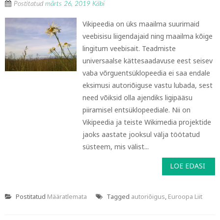
Postitatud
märts 26, 2019
Käbi
Vikipeedia on üks maailma suurimaid
veebisisu liigendajaid ning maailma kõige
lingitum veebisait. Teadmiste
universaalse kättesaadavuse eest seisev
vaba võrguentsüklopeedia ei saa endale
eksimusi autoriõiguse vastu lubada, sest
need võiksid olla ajendiks ligipääsu
piiramisel entsüklopeediale. Nii on
Vikipeedia ja teiste Wikimedia projektide
jaoks aastate jooksul välja töötatud
süsteem, mis välist...
LOE EDASI
Postitatud
Määratlemata
Tagged
autoriõigus
,
Euroopa Liit