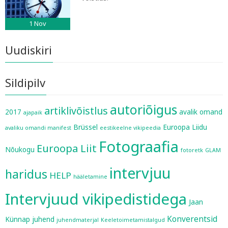
1
Nov
Uudiskiri
Sildipilv
autoriõigus
artiklivõistlus
2017
avalik omand
ajapaik
Brüssel
Euroopa Liidu
avaliku omandi manifest
eestikeelne vikipeedia
Fotograafia
Euroopa Liit
Nõukogu
fotoretk
GLAM
intervjuu
haridus
HELP
hääletamine
Intervjuud vikipedistidega
Jaan
Konverentsid
Künnap
juhend
juhendmaterjal
Keeletoimetamistalgud