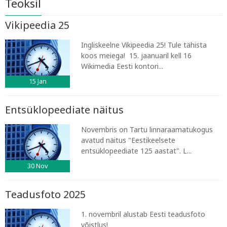
Teoksil
Vikipeedia 25
Ingliskeelne Vikipeedia 25! Tule tähista
koos meiega! 15. jaanuaril kell 16
Wikimedia Eesti kontori...
15
Jan
Entsüklopeediate näitus
Novembris on Tartu linnaraamatukogus
avatud näitus "Eestikeelsete
entsüklopeediate 125 aastat". L...
30
Nov
Teadusfoto 2025
1. novembril alustab Eesti teadusfoto
võistlus!