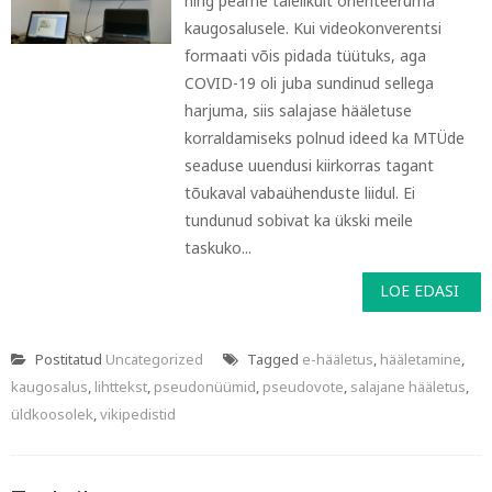
ning peame täielikult orienteeruma
kaugosalusele. Kui videokonverentsi
formaati võis pidada tüütuks, aga
COVID-19 oli juba sundinud sellega
harjuma, siis salajase hääletuse
korraldamiseks polnud ideed ka MTÜde
seaduse uuendusi kiirkorras tagant
tõukaval vabaühenduste liidul. Ei
tundunud sobivat ka ükski meile
taskuko...
LOE EDASI
Postitatud
Uncategorized
Tagged
e-hääletus
,
hääletamine
,
kaugosalus
,
lihttekst
,
pseudonüümid
,
pseudovote
,
salajane hääletus
,
üldkoosolek
,
vikipedistid