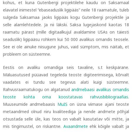
kohus, et kuna Gutenbergi projektilehe kaudu on Saksamaal
elavatel inimestel “ebaseaduslik ligipääs” neile 18 raamatule, tuleb
sulgeda Saksamaa jaoks ligipääs kogu Gutenbergi projektile ja
selle alamlehtedele. Ja nii läkski. Saksa lugejaskond kaotas 18
raamatu pärast (mille digitaalkujul avaldamine USAs on täiesti
seaduslik) ligipääsu rohkem kui 50 000 avalikus omandis teosele.
See ei ole ainuke niisugune juhus, vaid sümptom, mis näitab, et
probleem on süsteemne.
Eestis on avaliku omandiga seis tavaline, s.t keskpärane.
Mäluasutused püüavad tegeleda teoste digiteerimisega, kõrvalt
vaadates ei tundu see tegevus alati kuigi süsteemne.
Rahvusraamatukogu on algatanud
andmebaasi
avalikus omandis
teoste kohta oma koostatavas rahvusbibliograafias
.
Muuseumide andmebaasis
MuIS
on üsna viimase ajani teoste
metaandmed olnud niru kvaliteediga ja nende andmete põhjal
otsustada selle üle, kas teos on vabalt kasutatav või mitte, ja
mis tingimustel, on riskantne.
Avaandmete
ehk kõigile vabalt ja