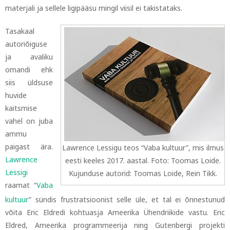
materjali ja sellele ligipääsu mingil viisil ei takistataks.
Tasakaal
autoriõiguse
ja avaliku
omandi ehk
siis üldsuse
huvide
kaitsmise
vahel on juba
ammu
paigast ära.
Lawrence Lessigu teos “Vaba kultuur”, mis ilmus
Lawrence
eesti keeles 2017. aastal. Foto: Toomas Loide.
Lessigi
Kujunduse autorid: Toomas Loide, Rein Tikk.
raamat “
Vaba
kultuur
”
sündis frustratsioonist selle üle, et tal ei õnnestunud
võita Eric Eldredi kohtuasja Ameerika Ühendriikide vastu. Eric
Eldred, Ameerika programmeerija ning Gutenbergi projekti