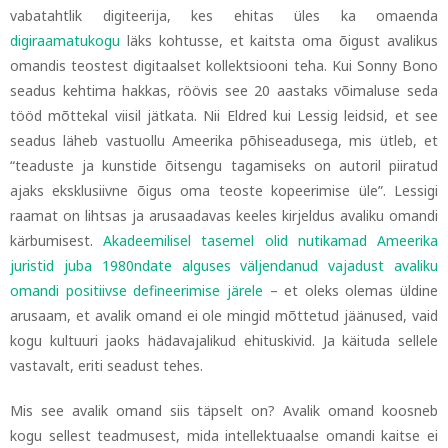
vabatahtlik digiteerija, kes ehitas üles ka omaenda
digiraamatukogu
läks kohtusse, et kaitsta oma õigust avalikus
omandis teostest digitaalset kollektsiooni teha. Kui Sonny Bono
seadus kehtima hakkas, röövis see 20 aastaks võimaluse seda
tööd mõttekal viisil jätkata. Nii Eldred kui Lessig leidsid, et see
seadus läheb vastuollu Ameerika põhiseadusega, mis ütleb, et
“teaduste ja kunstide õitsengu tagamiseks on autoril piiratud
ajaks eksklusiivne õigus oma teoste kopeerimise üle”. Lessigi
raamat on lihtsas ja arusaadavas keeles kirjeldus avaliku omandi
kärbumisest.
Akadeemilisel tasemel olid nutikamad Ameerika
juristid juba 1980ndate alguses väljendanud vajadust avaliku
omandi positiivse defineerimise järele
–
et oleks olemas üldine
arusaam, et avalik omand ei ole mingid mõttetud jäänused, vaid
kogu kultuuri jaoks hädavajalikud ehituskivid. Ja käituda sellele
vastavalt, eriti seadust tehes.
Mis see avalik omand siis täpselt on? Avalik omand koosneb
kogu sellest teadmusest, mida intellektuaalse omandi kaitse ei