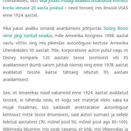
Ühendriikides, sest
seal jõudis midagi avalikku omandisse esimest
korda viimase 20 aasta jooksul
–
need teosed, mis ilmusid USAS
enne 1924. aastat.
Pika pausi avaliku omandi avardumises põhjustas
Sonny Bono
nime järgi tuntud seadus
, mille Ameerika Kongress 1998. aastal
vastu võttis ning mis pikendas autoriõiguse kestuse Ameerika
Ühendriikides 50 aastalt 70le, korporatiivse autori puhul nagu nt
Disney kompanii 120 aastani teose loomisest või 95
avaldamisest (kumb varem juhtub olema) ning enne 1978. aastat
avaldatud teoste kaitse tähtaeg nihutati 95 aastani
avaldamisest.
See, et Ameerikas nüüd vabanesid enne 1924. aastat avaldatud
teosed, ei tähenda siiski, et kogu see materjal oleks vaba ka
mujal maailmas, kus valdavalt arvestatakse autoriõiguse
kehtivust mitte teose ilmumisest, vaid autori surmast ja sellele
liidetud aastatest (70, mõnel pool 50, mõnel pool aga 80
–
100).
Wikimedia liikumine, mis peab tagama, et kõik, mis Vikipeedias ja