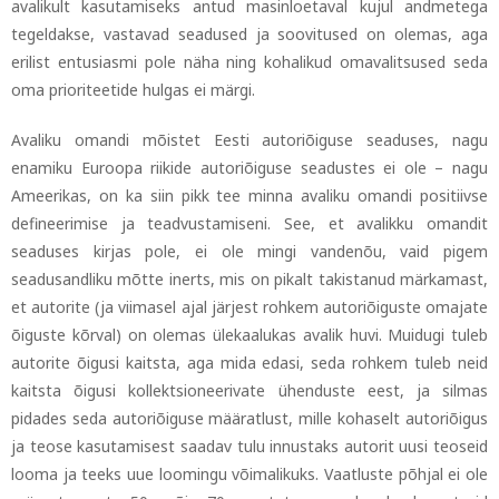
avalikult kasutamiseks antud masinloetaval kujul andmetega
tegeldakse, vastavad seadused ja soovitused on olemas, aga
erilist entusiasmi pole näha ning kohalikud omavalitsused seda
oma prioriteetide hulgas ei märgi.
Avaliku omandi mõistet Eesti autoriõiguse seaduses, nagu
enamiku Euroopa riikide autoriõiguse seadustes ei ole
–
nagu
Ameerikas, on ka siin pikk tee minna avaliku omandi positiivse
defineerimise ja teadvustamiseni. See, et avalikku omandit
seaduses kirjas pole, ei ole mingi vandenõu, vaid pigem
seadusandliku mõtte inerts, mis on pikalt takistanud märkamast,
et autorite (ja viimasel ajal järjest rohkem autoriõiguste omajate
õiguste kõrval) on olemas ülekaalukas avalik huvi. Muidugi tuleb
autorite õigusi kaitsta, aga mida edasi, seda rohkem tuleb neid
kaitsta õigusi kollektsioneerivate ühenduste eest, ja silmas
pidades seda autoriõiguse määratlust, mille kohaselt autoriõigus
ja teose kasutamisest saadav tulu innustaks autorit uusi teoseid
looma ja teeks uue loomingu võimalikuks. Vaatluste põhjal ei ole