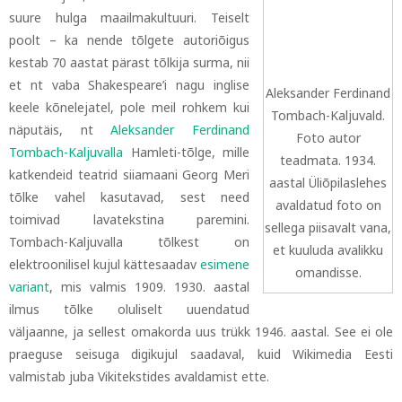
suure hulga maailmakultuuri. Teiselt
poolt
–
ka nende tõlgete autoriõigus
kestab 70 aastat pärast tõlkija surma, nii
et nt vaba Shakespeare’i nagu inglise
Aleksander Ferdinand
keele kõnelejatel, pole meil rohkem kui
Tombach-Kaljuvald.
näputäis, nt
Aleksander Ferdinand
Foto autor
Tombach-Kaljuvalla
Hamleti-tõlge, mille
teadmata. 1934.
katkendeid teatrid siiamaani Georg Meri
aastal Üliõpilaslehes
tõlke vahel kasutavad, sest need
avaldatud foto on
toimivad lavatekstina paremini.
sellega piisavalt vana,
Tombach-Kaljuvalla tõlkest on
et kuuluda avalikku
elektroonilisel kujul kättesaadav
esimene
omandisse.
variant
, mis valmis 1909
. 1930. aastal
ilmus tõlke oluliselt uuendatud
väljaanne, ja sellest omakorda uus trükk 1946. aastal. See ei ole
praeguse seisuga digikujul saadaval, kuid Wikimedia Eesti
valmistab juba Vikitekstides avaldamist ette.