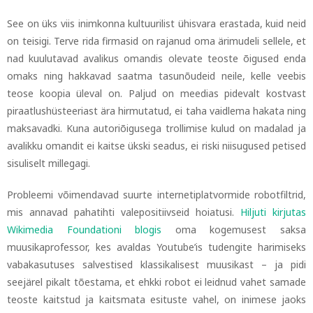
See on üks viis inimkonna kultuurilist ühisvara erastada, kuid neid
on teisigi. Terve rida firmasid on rajanud oma ärimudeli sellele, et
nad kuulutavad avalikus omandis olevate teoste õigused enda
omaks ning hakkavad saatma tasunõudeid neile, kelle veebis
teose koopia üleval on. Paljud on meedias pidevalt kostvast
piraatlushüsteeriast ära hirmutatud, ei taha vaidlema hakata ning
maksavadki. Kuna autoriõigusega trollimise kulud on madalad ja
avalikku omandit ei kaitse ükski seadus, ei riski niisugused petised
sisuliselt millegagi.
Probleemi võimendavad suurte internetiplatvormide robotfiltrid,
mis annavad pahatihti valepositiivseid hoiatusi.
Hiljuti kirjutas
Wikimedia Foundationi blogis
oma kogemusest saksa
muusikaprofessor, kes avaldas Youtube’is tudengite harimiseks
vabakasutuses salvestised klassikalisest muusikast
–
ja pidi
seejärel pikalt tõestama, et ehkki robot ei leidnud vahet samade
teoste kaitstud ja kaitsmata esituste vahel, on inimese jaoks