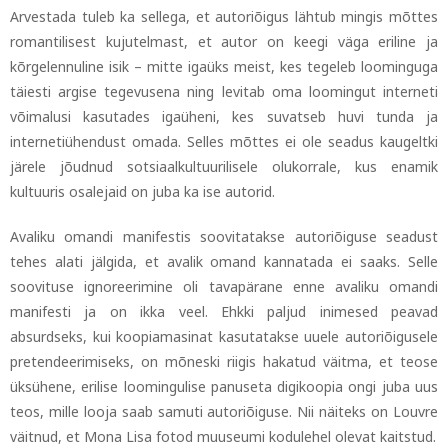
Arvestada tuleb ka sellega, et autoriõigus lähtub mingis mõttes
romantilisest kujutelmast, et autor on keegi väga eriline ja
kõrgelennuline isik
–
mitte igaüks meist, kes tegeleb loominguga
täiesti argise tegevusena ning levitab oma loomingut interneti
võimalusi kasutades igaüheni, kes suvatseb huvi tunda ja
internetiühendust omada. Selles mõttes ei ole seadus kaugeltki
järele jõudnud sotsiaalkultuurilisele olukorrale, kus enamik
kultuuris osalejaid on juba ka ise autorid.
Avaliku omandi manifestis soovitatakse autoriõiguse seadust
tehes alati jälgida, et avalik omand kannatada ei saaks. Selle
soovituse ignoreerimine oli tavapärane enne avaliku omandi
manifesti ja on ikka veel. Ehkki paljud inimesed peavad
absurdseks, kui koopiamasinat kasutatakse uuele autoriõigusele
pretendeerimiseks, on mõneski riigis hakatud väitma, et teose
üksühene, erilise loomingulise panuseta digikoopia ongi juba uus
teos, mille looja saab samuti autoriõiguse. Nii näiteks on Louvre
väitnud, et Mona Lisa fotod muuseumi kodulehel olevat kaitstud.