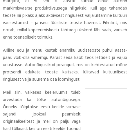
märgata, et 50 või 70 aastat surnud olnud autorid
märkimisväärse produktiivsusega hiilgaksid. Küll aga tähendab
teoste nii pikaks ajaks aktiivsest ringlusest väljalülitamine kultuuri
vaesestamist
–
ja isegi füüsiliste teoste hävimist. Filmilint, mis
ootab, millal kopeerimiskeelu tähtaeg ükskord läbi saab, variseb
enne tõenäoliselt tolmuks.
Äriline edu ja menu kestab enamiku uudisteoste puhul aasta-
paar, võib-olla vähemgi. Pärast seda kaob teos lettidelt ja vajub
unustusse. Autoriõiguslikud piirangud, mis on kehtestatud mõne
protsendi edukate teoste kaitseks, lülitavad kultuurilisest
ringlusest välja suurema osa loomingust.
Meil siin, väikeses keeleruumis tuleb
arvestada ka tõlke autoriõigusega.
Õnneks tõlgitakse eesti keelde viimase
sajandi jooksul peamiselt
originaalkeeltest ja meil on palju väga
häid tõlkijaid, kes on eesti keelde toonud