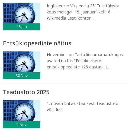
Ingliskeelne Vikipeedia 25! Tule tähista
koos meiega! 15. jaanuaril kell 16
Wikimedia Eesti kontori...
15
Jan
Entsüklopeediate näitus
Novembris on Tartu linnaraamatukogus
avatud näitus "Eestikeelsete
entsüklopeediate 125 aastat". L...
30
Nov
Teadusfoto 2025
1. novembril alustab Eesti teadusfoto
võistlus!
1
Nov