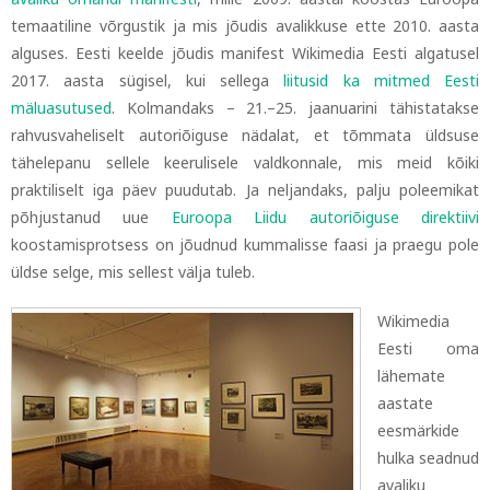
temaatiline võrgustik ja mis jõudis avalikkuse ette 2010. aasta
alguses. Eesti keelde jõudis manifest Wikimedia Eesti algatusel
2017. aasta sügisel, kui sellega
liitusid ka mitmed Eesti
mäluasutused
. Kolmandaks – 21.–25. jaanuarini tähistatakse
rahvusvaheliselt autoriõiguse nädalat, et tõmmata üldsuse
tähelepanu sellele keerulisele valdkonnale, mis meid kõiki
praktiliselt iga päev puudutab. Ja neljandaks, palju poleemikat
põhjustanud uue
Euroopa Liidu autoriõiguse direktiivi
koostamisprotsess on jõudnud kummalisse faasi ja praegu pole
üldse selge, mis sellest välja tuleb.
Wikimedia
Eesti oma
lähemate
aastate
eesmärkide
hulka seadnud
avaliku