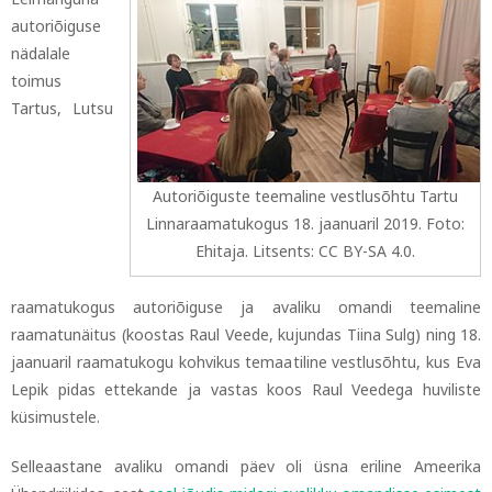
autoriõiguse
nädalale
toimus
Tartus, Lutsu
Autoriõiguste teemaline vestlusõhtu Tartu
Linnaraamatukogus 18. jaanuaril 2019. Foto:
Ehitaja. Litsents: CC BY-SA 4.0.
raamatukogus autoriõiguse ja avaliku omandi teemaline
raamatunäitus (koostas Raul Veede, kujundas Tiina Sulg) ning 18.
jaanuaril raamatukogu kohvikus temaatiline vestlusõhtu, kus Eva
Lepik pidas ettekande ja vastas koos Raul Veedega huviliste
küsimustele.
Selleaastane avaliku omandi päev oli üsna eriline Ameerika