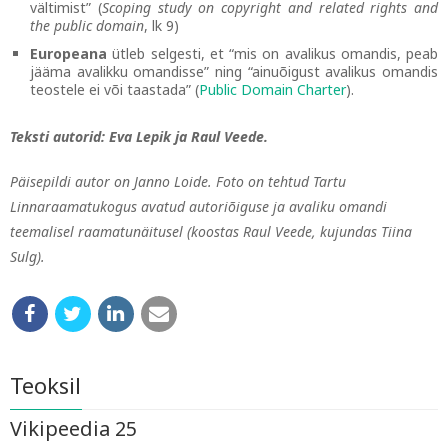
vältimist” (
Scoping study on copyright and related rights and
the public domain
, lk 9)
Europeana
ütleb selgesti, et “mis on avalikus omandis, peab
jääma avalikku omandisse” ning “ainuõigust avalikus omandis
teostele ei või taastada” (
Public Domain Charter
).
Teksti autorid: Eva Lepik ja Raul Veede.
Päisepildi autor on Janno Loide. Foto on tehtud Tartu
Linnaraamatukogus avatud autoriõiguse ja avaliku omandi
teemalisel raamatunäitusel (koostas Raul Veede, kujundas Tiina
Sulg).
Teoksil
Vikipeedia 25