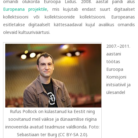
omandi olukorda Euroopa Liidus. 2008. aastal pandi alus
Europeana projektile
, mis kujutab endast suurt digitaalset
kollektsiooni või kollektsioonide kollektsiooni. Europeanas
esitletakse digitaalselt kättesaadaval kujul avalikus omandis
olevaid kultuuriväärtusi.
2007.–2011.
aastani
töötas
Euroopa
Komisjoni
initsiatiivil ja
ülesandel
Rufus Pollock on külastanud ka Eestit ning
soovitanud meil väikse ja dünaamilise riigina
innoveerida avatud teadmuse valdkonda. Foto:
Sebastiaan ter Burg (CC BY-SA 2.0).