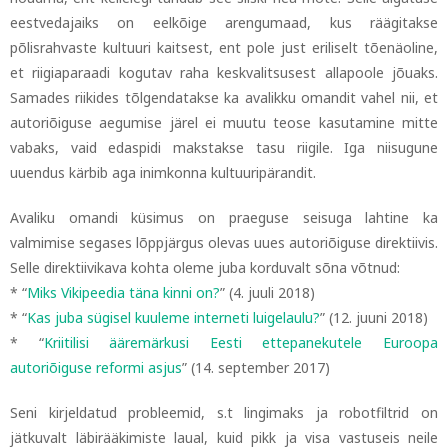
eestvedajaiks on eelkõige arengumaad, kus räägitakse
põlisrahvaste kultuuri kaitsest, ent pole just eriliselt tõenäoline,
et riigiaparaadi kogutav raha keskvalitsusest allapoole jõuaks.
Samades riikides tõlgendatakse ka avalikku omandit vahel nii, et
autoriõiguse aegumise järel ei muutu teose kasutamine mitte
vabaks, vaid edaspidi makstakse tasu riigile. Iga niisugune
uuendus kärbib aga inimkonna kultuuripärandit.
Avaliku omandi küsimus on praeguse seisuga lahtine ka
valmimise segases lõppjärgus olevas uues autoriõiguse direktiivis.
Selle direktiivikava kohta oleme juba korduvalt sõna võtnud:
* “
Miks Vikipeedia täna kinni on?
” (4. juuli 2018)
* “
Kas juba sügisel kuuleme interneti luigelaulu?
” (12. juuni 2018)
* “
Kriitilisi ääremärkusi Eesti ettepanekutele Euroopa
autoriõiguse reformi asjus
” (14. september 2017)
Seni kirjeldatud probleemid, s.t lingimaks ja robotfiltrid on
jätkuvalt läbirääkimiste laual, kuid pikk ja visa vastuseis neile