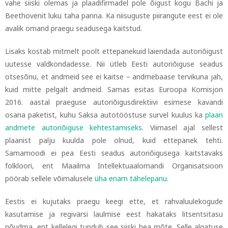
vahe siiski olemas ja plaadifirmadel pole õigust kogu Bachi ja
Beethovenit luku taha panna. Ka niisuguste piirangute eest ei ole
avalik omand praegu seadusega kaitstud.
Lisaks kostab mitmelt poolt ettepanekuid laiendada autoriõigust
uutesse valdkondadesse. Nii ütleb Eesti autoriõiguse seadus
otsesõnu, et andmeid see ei kaitse
–
andmebaase tervikuna jah,
kuid mitte pelgalt andmeid. Samas esitas Euroopa Komisjon
2016. aastal praeguse autoriõigusdirektiivi esimese kavandi
osana paketist, kuhu Saksa autotööstuse survel kuulus ka
plaan
andmete autoriõiguse kehtestamiseks
.
Viimasel ajal sellest
plaanist palju kuulda pole olnud, kuid ettepanek tehti.
Samamoodi ei pea Eesti seadus autoriõigusega kaitstavaks
folkloori, ent Maailma Intellektuaalomandi Organisatsioon
pöörab sellele võimalusele
üha enam tähelepanu.
Eestis ei kujutaks praegu keegi ette, et rahvaluulekogude
kasutamise ja regivärsi laulmise eest hakataks litsentsitasu
nõudma, ent kellelegi tundub see siiski hea mõte. Selle algatuse