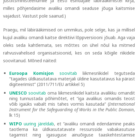
justiitsministeeriumile ja Eesti esindajale läbirääkimistel kirja,
milles põhjendasime avaliku omandi seaduse jõuga kaitsmise
vajadust. Vastust pole saanud.)
Praegu, mil läbirääkimised on ummikus, pole selge, kas ja millisel
kujul avaliku omandi kaitse direktiivi lõppversiooni jõuab. Aga vaja
oleks seda kahtlemata, ses mõttes on ühel nõul ka mitmed
rahvusvahelised organisatsioonid, kes on seda kõigile riikidele
soovitanud. Mõned näited:
Euroopa Komisjon
soovitab
liikmesriikidel tegutseda
“tagades üldkasutatava materjali üldine kasutatavus ka pärast
digiteerimist” (2011/711/EU artikkel 5)
UNESCO
soovitab
oma liikmesriikidel kaitsta avalikku omandit
ning tunnustada põhimõtet, et “iga avalikus omandis teost
võib igaüks vabalt mis tahes vormis kasutada” (
International
Instrument for the Safeguarding of Works in the Public Domain
,
lk 15)
WIPO
uuring järeldab
, et “avaliku omandi edendamine peaks
taotlema ka üldkasutatavate ressursside vabakasutuse
tagamist ning igasuguse ainuõiguse taaskehtestamise