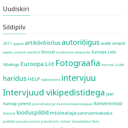
Uudiskiri
Sildipilv
autoriõigus
artiklivõistlus
2017
avalik omand
ajapaik
Brüssel
Euroopa Liidu
avaliku omandi manifest
eestikeelne vikipeedia
Fotograafia
Euroopa Liit
Nõukogu
fotoretk
GLAM
intervjuu
haridus
HELP
hääletamine
Intervjuud vikipedistidega
Jaan
Konverentsid
Künnap
juhend
juhendmaterjal
Keeletoimetamistalgud
looduspildid
mtüteataja
panoraamivabadus
lihttekst
praktika
pseudonüümid
pseudovote
romad
sõnavabadus
Tartu