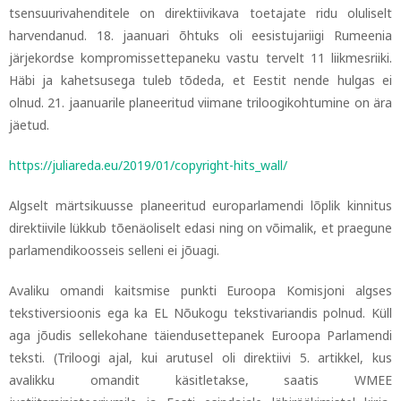
tsensuurivahenditele on direktiivikava toetajate ridu oluliselt
harvendanud.
18. jaanuari õhtuks oli eesistujariigi Rumeenia
järjekordse kompromissettepaneku vastu tervelt 11 liikmesriiki.
Häbi ja kahetsusega tuleb tõdeda, et Eestit nende hulgas ei
olnud. 21. jaanuarile planeeritud viimane triloogikohtumine on ära
jäetud.
https://juliareda.eu/2019/01/copyright-hits_wall/
Algselt märtsikuusse planeeritud europarlamendi lõplik kinnitus
direktiivile lükkub tõenäoliselt edasi ning on võimalik, et praegune
parlamendikoosseis selleni ei jõuagi.
Avaliku omandi kaitsmise punkti Euroopa Komisjoni algses
tekstiversioonis ega ka EL Nõukogu tekstivariandis polnud. Küll
aga jõudis sellekohane täiendusettepanek Euroopa Parlamendi
teksti. (Triloogi ajal, kui arutusel oli direktiivi 5. artikkel, kus
avalikku omandit käsitletakse, saatis WMEE