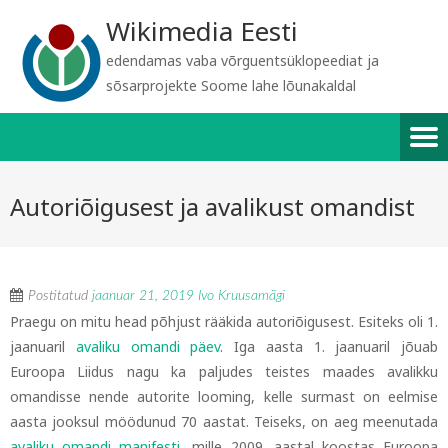
Wikimedia Eesti
edendamas vaba võrguentsüklopeediat ja
sõsarprojekte Soome lahe lõunakaldal
Autoriõigusest ja avalikust omandist
Postitatud
jaanuar 21, 2019
Ivo Kruusamägi
Praegu on mitu head põhjust rääkida autoriõigusest. Esiteks oli 1.
jaanuaril
avaliku omandi päev
. Iga aasta 1. jaanuaril jõuab
Euroopa Liidus nagu ka paljudes teistes maades avalikku
omandisse nende autorite looming, kelle surmast on eelmise
aasta jooksul möödunud 70 aastat. Teiseks, on aeg meenutada
avaliku omandi manifesti
, mille 2009. aastal koostas Euroopa