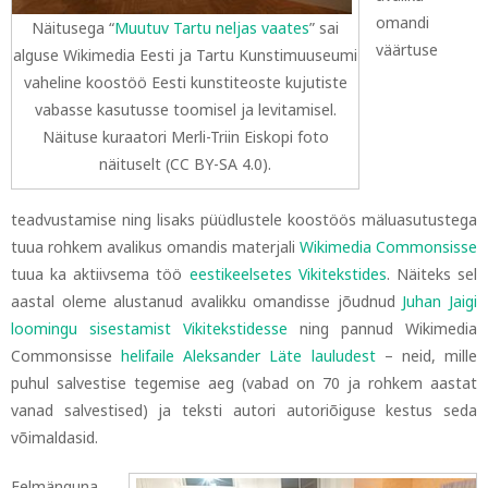
omandi
Näitusega “
Muutuv Tartu neljas vaates
” sai
väärtuse
alguse Wikimedia Eesti ja Tartu Kunstimuuseumi
vaheline koostöö Eesti kunstiteoste kujutiste
vabasse kasutusse toomisel ja levitamisel.
Näituse kuraatori Merli-Triin Eiskopi foto
näituselt (CC BY-SA 4.0).
teadvustamise ning lisaks püüdlustele koostöös mäluasutustega
tuua rohkem avalikus omandis materjali
Wikimedia Commonsisse
tuua ka aktiivsema töö
eestikeelsetes Vikitekstides
.
Näiteks sel
aastal oleme alustanud avalikku omandisse jõudnud
Juhan Jaigi
loomingu sisestamist Vikitekstidesse
ning pannud Wikimedia
Commonsisse
helifaile Aleksander Läte lauludest
–
neid, mille
puhul salvestise tegemise aeg (vabad on 70 ja rohkem aastat
vanad salvestised) ja teksti autori autoriõiguse kestus seda
võimaldasid.
Eelmänguna