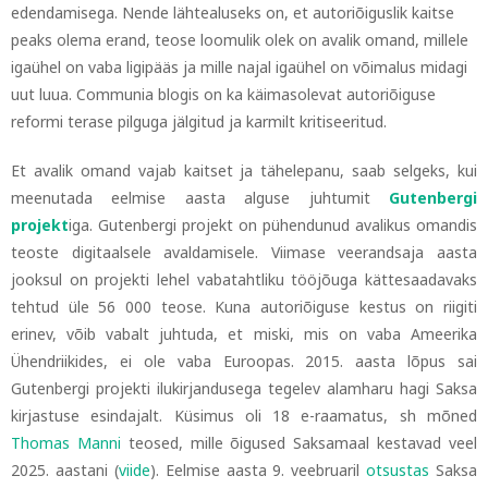
edendamisega. Nende lähtealuseks on, et autoriõiguslik kaitse
peaks olema erand, teose loomulik olek on avalik omand, millele
igaühel on vaba ligipääs ja mille najal igaühel on võimalus midagi
uut luua.
Communia blogis on ka käimasolevat autoriõiguse
reformi terase pilguga jälgitud ja karmilt kritiseeritud.
Et avalik omand vajab kaitset ja tähelepanu, saab selgeks, kui
meenutada eelmise aasta alguse juhtumit
Gutenbergi
projekt
iga.
Gutenbergi projekt on pühendunud avalikus omandis
teoste digitaalsele avaldamisele. Viimase veerandsaja aasta
jooksul on projekti lehel vabatahtliku tööjõuga kättesaadavaks
tehtud üle 56 000 teose. Kuna autoriõiguse kestus on riigiti
erinev, võib vabalt juhtuda, et miski, mis on vaba Ameerika
Ühendriikides, ei ole vaba Euroopas. 2015. aasta lõpus sai
Gutenbergi projekti ilukirjandusega tegelev alamharu hagi Saksa
kirjastuse esindajalt. Küsimus oli 18 e-raamatus, sh mõned
Thomas Manni
teosed, mille õigused Saksamaal kestavad veel
2025. aastani (
viide
)
. Eelmise aasta 9. veebruaril
otsustas
Saksa