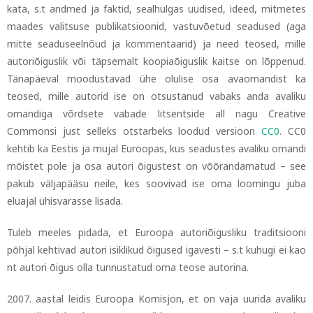
kata, s.t andmed ja faktid, sealhulgas uudised, ideed, mitmetes
maades valitsuse publikatsioonid, vastuvõetud seadused (aga
mitte seaduseelnõud ja kommentaarid) ja need teosed, mille
autoriõiguslik või täpsemalt koopiaõiguslik kaitse on lõppenud.
Tänapäeval moodustavad ühe olulise osa avaomandist ka
teosed, mille autorid ise on otsustanud vabaks anda avaliku
omandiga võrdsete vabade litsentside all nagu Creative
Commonsi just selleks otstarbeks loodud versioon
CC0
. CC0
kehtib ka Eestis ja mujal Euroopas, kus seadustes avaliku omandi
mõistet pole ja osa autori õigustest on võõrandamatud
–
see
pakub väljapääsu neile, kes soovivad ise oma loomingu juba
eluajal ühisvarasse lisada.
Tuleb meeles pidada, et Euroopa autoriõigusliku traditsiooni
põhjal kehtivad autori isiklikud õigused igavesti
–
s.t kuhugi ei kao
nt autori õigus olla tunnustatud oma teose autorina.
2007. aastal leidis Euroopa Komisjon, et on vaja uurida avaliku