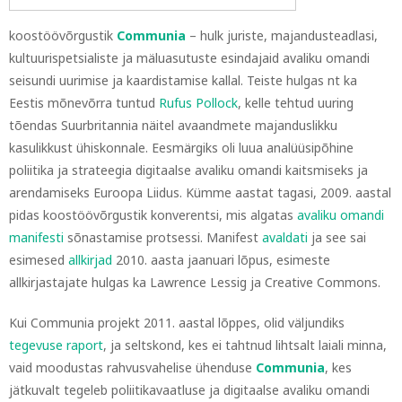
koostöövõrgustik
Communia
– hulk juriste, majandusteadlasi,
kultuurispetsialiste ja mäluasutuste esindajaid avaliku omandi
seisundi uurimise ja kaardistamise kallal. Teiste hulgas nt ka
Eestis mõnevõrra tuntud
Rufus Pollock
, kelle tehtud uuring
tõendas Suurbritannia näitel avaandmete majanduslikku
kasulikkust ühiskonnale. Eesmärgiks oli luua analüüsipõhine
poliitika ja strateegia digitaalse avaliku omandi kaitsmiseks ja
arendamiseks Euroopa Liidus. Kümme aastat tagasi, 2009. aastal
pidas koostöövõrgustik konverentsi, mis algatas
avaliku omandi
manifesti
sõnastamise protsessi. Manifest
avaldati
ja see sai
esimesed
allkirjad
2010. aasta jaanuari lõpus, esimeste
allkirjastajate hulgas ka Lawrence Lessig ja Creative Commons.
Kui Communia projekt 2011. aastal lõppes, olid väljundiks
tegevuse raport
, ja seltskond, kes ei tahtnud lihtsalt laiali minna,
vaid moodustas rahvusvahelise ühenduse
Communia
, kes
jätkuvalt tegeleb poliitikavaatluse ja digitaalse avaliku omandi