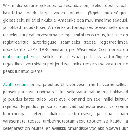
Wikimedia sõsarprojektides kättesaadav on, oleks tõesti vabalt
kasutatav, näeb kurja vaeva, püüdes järgida autoriõigust
globaalselt, nii et ei rikuks ei Ameerika ega muu maailma seadusi,
ja rohked muudatused Ameerika autoriõiguses teevad selle üsna
raskeks, kui peab arvestama sellega, millal teos ilmus, kas see on
registreeritud autoriõiguse saamiseks (teose registreerimise
nõue kehtis USAs 1978. aastani) jne. Wikimedia Commonsis on
mahukad juhendid
selleks, et üleslaadija leiaks autoriõiguse
rägastikest vettpidava põhjenduse, miks teose vaba kasutamine
peaks lubatud olema.
Avalik omand
on nagu puhas õhk või vesi
–
me hakkame sellest
päriselt puudust tundma siis, kui selle varud kahanema hakkavad
ja puudus kätte tuleb. Sest avalik omand on see, millel kultuur
rajaneb. Kirjandus ja kunst sünnivad suhestumisest varasema
loominguga, sellega dialoogi astumisest, ja üha enam
varasemate teoste ümbermõtestamisest töötlemise kaudu. Ja
sellepärast on oluline, et avalikku omandisse voolaks pidevalt uut