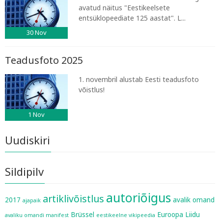
avatud näitus "Eestikeelsete
entsüklopeediate 125 aastat". L...
30
Nov
Teadusfoto 2025
1. novembril alustab Eesti teadusfoto
võistlus!
1
Nov
Uudiskiri
Sildipilv
autoriõigus
artiklivõistlus
2017
avalik omand
ajapaik
Brüssel
Euroopa Liidu
avaliku omandi manifest
eestikeelne vikipeedia