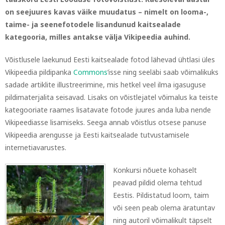
on seejuures kavas väike muudatus – nimelt on looma-,
taime- ja seenefotodele lisandunud kaitsealade
kategooria, milles antakse välja Vikipeedia auhind.
Võistlusele laekunud Eesti kaitsealade fotod lähevad ühtlasi üles
Vikipeedia pildipanka
Commons
’isse ning seeläbi saab võimalikuks
sadade artiklite illustreerimine, mis hetkel veel ilma igasuguse
pildimaterjalita seisavad. Lisaks on võistlejatel võimalus ka teiste
kategooriate raames lisatavate fotode juures anda luba nende
Vikipeediasse lisamiseks. Seega annab võistlus otsese panuse
Vikipeedia arengusse ja Eesti kaitsealade tutvustamisele
internetiavarustes.
Konkursi nõuete kohaselt
peavad pildid olema tehtud
Eestis. Pildistatud loom, taim
või seen peab olema äratuntav
ning autoril võimalikult täpselt