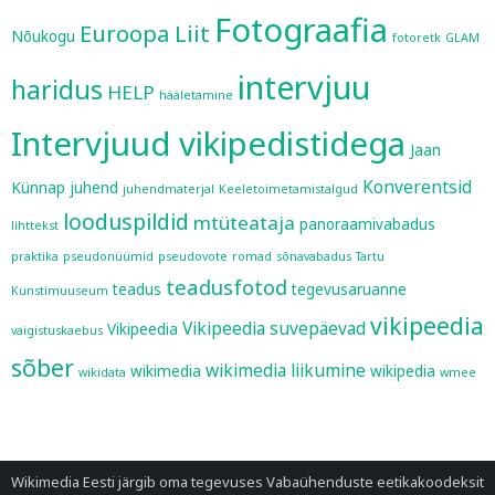
Fotograafia
Euroopa Liit
Nõukogu
fotoretk
GLAM
intervjuu
haridus
HELP
hääletamine
Intervjuud vikipedistidega
Jaan
Konverentsid
Künnap
juhend
juhendmaterjal
Keeletoimetamistalgud
looduspildid
mtüteataja
panoraamivabadus
lihttekst
praktika
pseudonüümid
pseudovote
romad
sõnavabadus
Tartu
teadusfotod
teadus
tegevusaruanne
Kunstimuuseum
vikipeedia
Vikipeedia suvepäevad
Vikipeedia
vaigistuskaebus
sõber
wikimedia liikumine
wikimedia
wikipedia
wikidata
wmee
Wikimedia Eesti järgib oma tegevuses
Vabaühenduste eetikakoodeksit