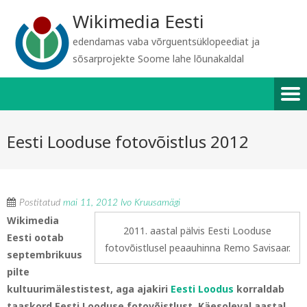
Wikimedia Eesti
edendamas vaba võrguentsüklopeediat ja
sõsarprojekte Soome lahe lõunakaldal
Eesti Looduse fotovõistlus 2012
Postitatud
mai 11, 2012
Ivo Kruusamägi
Wikimedia
2011. aastal pälvis Eesti Looduse
Eesti ootab
fotovõistlusel peaauhinna Remo Savisaar.
septembrikuus
pilte
kultuurimälestistest, aga ajakiri
Eesti Loodus
korraldab
taaskord Eesti Looduse fotovõistlust. Käesoleval aastal