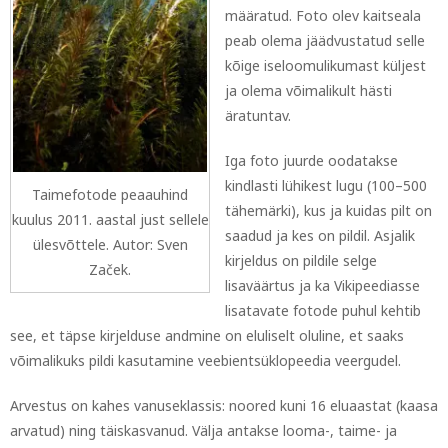
määratud. Foto olev kaitseala
peab olema jäädvustatud selle
kõige iseloomulikumast küljest
ja olema võimalikult hästi
äratuntav.
Iga foto juurde oodatakse
kindlasti lühikest lugu (100–500
Taimefotode peaauhind
tähemärki), kus ja kuidas pilt on
kuulus 2011. aastal just sellele
saadud ja kes on pildil. Asjalik
ülesvõttele. Autor: Sven
kirjeldus on pildile selge
Začek.
lisaväärtus ja ka Vikipeediasse
lisatavate fotode puhul kehtib
see, et täpse kirjelduse andmine on eluliselt oluline, et saaks
võimalikuks pildi kasutamine veebientsüklopeedia veergudel.
Arvestus on kahes vanuseklassis: noored kuni 16 eluaastat (kaasa
arvatud) ning täiskasvanud. Välja antakse looma-, taime- ja