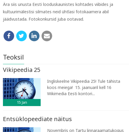
Ära siis unusta Eesti looduskaunistes kohtades viibides ja
kultuurimälestisi silmates neid ühtlasi fotokaamera abil
jäädvustada. Fotokonkursid juba ootavad.
Teoksil
Vikipeedia 25
Ingliskeelne Vikipeedia 25! Tule tähista
koos meiega! 15. jaanuaril kell 16
Wikimedia Eesti kontori...
15
Jan
Entsüklopeediate näitus
Novembris on Tartu linnaraamatukogus