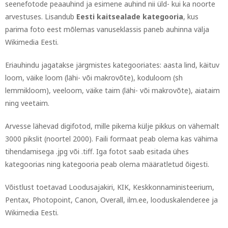
seenefotode peaauhind ja esimene auhind nii üld- kui ka noorte
arvestuses. Lisandub
Eesti kaitsealade kategooria
, kus
parima foto eest mõlemas vanuseklassis paneb auhinna välja
Wikimedia Eesti.
Eriauhindu jagatakse järgmistes kategooriates: aasta lind, käituv
loom, väike loom (lähi- või makrovõte), koduloom (sh
lemmikloom), veeloom, väike taim (lähi- või makrovõte), aiataim
ning veetaim.
Arvesse lähevad digifotod, mille pikema külje pikkus on vähemalt
3000 pikslit (noortel 2000). Faili formaat peab olema kas vähima
tihendamisega .jpg või .tiff. Iga fotot saab esitada ühes
kategoorias ning kategooria peab olema määratletud õigesti.
Võistlust toetavad Loodusajakiri, KIK, Keskkonnaministeerium,
Pentax, Photopoint, Canon, Overall, ilm.ee, looduskalender.ee ja
Wikimedia Eesti.