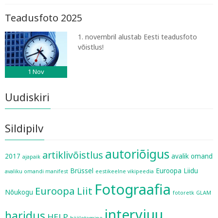
Teadusfoto 2025
1. novembril alustab Eesti teadusfoto
võistlus!
1
Nov
Uudiskiri
Sildipilv
autoriõigus
artiklivõistlus
2017
avalik omand
ajapaik
Brüssel
Euroopa Liidu
avaliku omandi manifest
eestikeelne vikipeedia
Fotograafia
Euroopa Liit
Nõukogu
fotoretk
GLAM
intervjuu
haridus
HELP