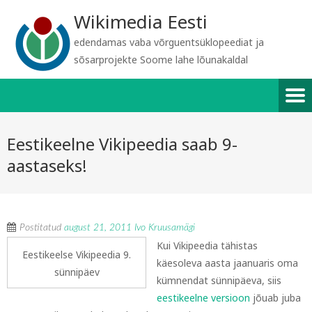
Wikimedia Eesti
edendamas vaba võrguentsüklopeediat ja
sõsarprojekte Soome lahe lõunakaldal
Eestikeelne Vikipeedia saab 9-
aastaseks!
Postitatud
august 21, 2011
Ivo Kruusamägi
Kui Vikipeedia tähistas
Eestikeelse Vikipeedia 9.
käesoleva aasta jaanuaris oma
sünnipäev
kümnendat sünnipäeva, siis
eestikeelne versioon
jõuab juba