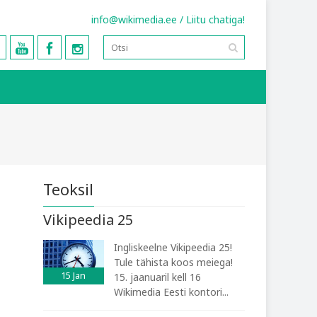
info@wikimedia.ee
/
Liitu chatiga!
Teoksil
Vikipeedia 25
Ingliskeelne Vikipeedia 25!
Tule tähista koos meiega!
15
Jan
15. jaanuaril kell 16
Wikimedia Eesti kontori...