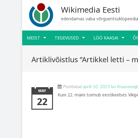
Wikimedia Eesti
edendamas vaba võrguentsüklopeediat
MEIST
TEGEVUSED
LÖÖ KAASA!
Õ
Artiklivõistlus “Artikkel letti – 
Postitatud
aprill 10, 2023
Ivo Kruusamägi
MAY
Kuni 22. maini toimub eestikeelses Viki
22