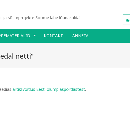
 ja sõsarprojekte Soome lahe lõunakaldal
PPEMATERJALID
KONTAKT
ANNETA
medal netti”
peedias
artiklivõitlus Eesti olümpiasportlastest
.