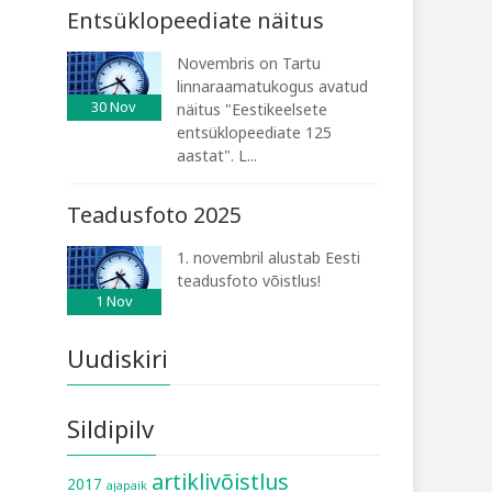
Entsüklopeediate näitus
Novembris on Tartu
linnaraamatukogus avatud
30
Nov
näitus "Eestikeelsete
entsüklopeediate 125
aastat". L...
Teadusfoto 2025
1. novembril alustab Eesti
teadusfoto võistlus!
1
Nov
Uudiskiri
Sildipilv
artiklivõistlus
2017
ajapaik