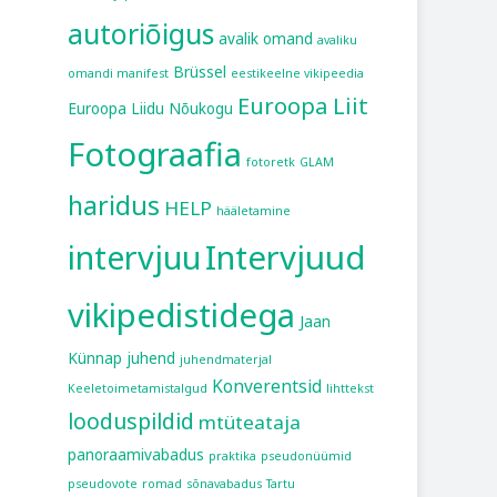
autoriõigus
avalik omand
avaliku
Brüssel
omandi manifest
eestikeelne vikipeedia
Euroopa Liit
Euroopa Liidu Nõukogu
Fotograafia
fotoretk
GLAM
haridus
HELP
hääletamine
intervjuu
Intervjuud
vikipedistidega
Jaan
Künnap
juhend
juhendmaterjal
Konverentsid
Keeletoimetamistalgud
lihttekst
looduspildid
mtüteataja
panoraamivabadus
praktika
pseudonüümid
pseudovote
romad
sõnavabadus
Tartu