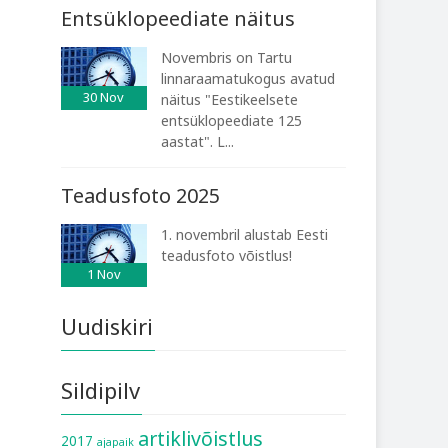
Entsüklopeediate näitus
Novembris on Tartu
linnaraamatukogus avatud
30
Nov
näitus "Eestikeelsete
entsüklopeediate 125
aastat". L...
Teadusfoto 2025
1. novembril alustab Eesti
teadusfoto võistlus!
1
Nov
Uudiskiri
Sildipilv
artiklivõistlus
2017
ajapaik