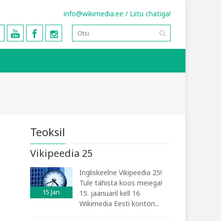
info@wikimedia.ee
/
Liitu chatiga!
Teoksil
Vikipeedia 25
Ingliskeelne Vikipeedia 25!
Tule tähista koos meiega!
15
Jan
15. jaanuaril kell 16
Wikimedia Eesti kontori...