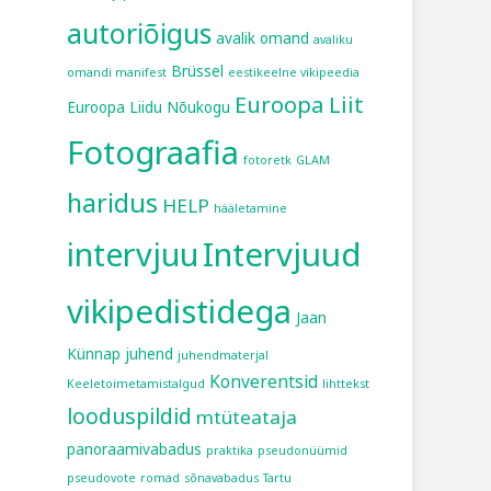
autoriõigus
avalik omand
avaliku
Brüssel
omandi manifest
eestikeelne vikipeedia
Euroopa Liit
Euroopa Liidu Nõukogu
Fotograafia
fotoretk
GLAM
haridus
HELP
hääletamine
intervjuu
Intervjuud
vikipedistidega
Jaan
Künnap
juhend
juhendmaterjal
Konverentsid
Keeletoimetamistalgud
lihttekst
looduspildid
mtüteataja
panoraamivabadus
praktika
pseudonüümid
pseudovote
romad
sõnavabadus
Tartu