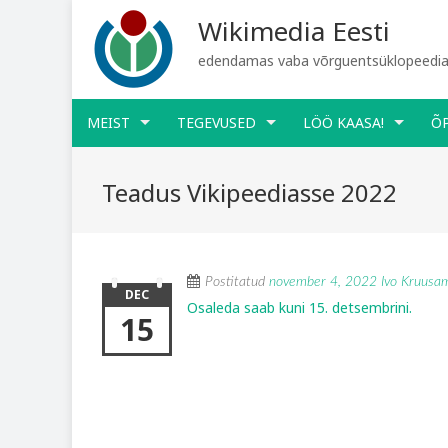
Wikimedia Eesti
edendamas vaba võrguentsüklopeediat
MEIST
TEGEVUSED
LÖÖ KAASA!
Õ
Teadus Vikipeediasse 2022
Postitatud
november 4, 2022
Ivo Kruusa
DEC
Osaleda saab kuni 15. detsembrini.
15