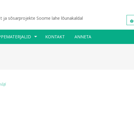
 ja sõsarprojekte Soome lahe lõunakaldal
PPEMATERJALID
KONTAKT
ANNETA
mägi