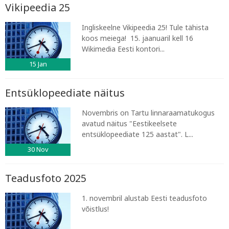
Vikipeedia 25
Ingliskeelne Vikipeedia 25! Tule tähista
koos meiega! 15. jaanuaril kell 16
Wikimedia Eesti kontori...
15
Jan
Entsüklopeediate näitus
Novembris on Tartu linnaraamatukogus
avatud näitus "Eestikeelsete
entsüklopeediate 125 aastat". L...
30
Nov
Teadusfoto 2025
1. novembril alustab Eesti teadusfoto
võistlus!