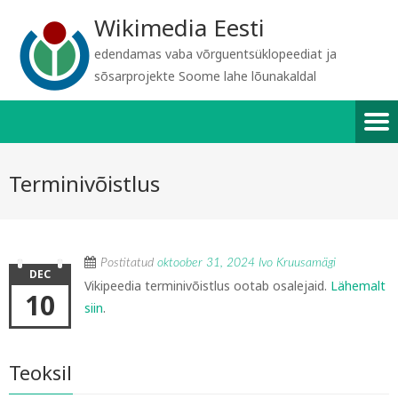
Wikimedia Eesti
edendamas vaba võrguentsüklopeediat ja
sõsarprojekte Soome lahe lõunakaldal
Terminivõistlus
Postitatud
oktoober 31, 2024
Ivo Kruusamägi
DEC
Vikipeedia terminivõistlus ootab osalejaid.
Lähemalt
10
siin
.
Teoksil