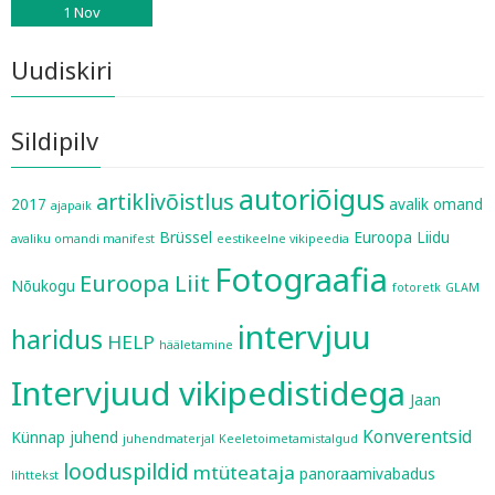
1
Nov
Uudiskiri
Sildipilv
autoriõigus
artiklivõistlus
2017
avalik omand
ajapaik
Brüssel
Euroopa Liidu
avaliku omandi manifest
eestikeelne vikipeedia
Fotograafia
Euroopa Liit
Nõukogu
fotoretk
GLAM
intervjuu
haridus
HELP
hääletamine
Intervjuud vikipedistidega
Jaan
Konverentsid
Künnap
juhend
juhendmaterjal
Keeletoimetamistalgud
looduspildid
mtüteataja
panoraamivabadus
lihttekst