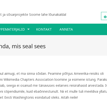
 ja sõsarprojekte Soome lahe lõunakaldal
PPEMATERJALID
KONTAKT
ANNETA
da, mis seal sees
ul aimugi, et ma sinna sõidan. Peamine põhjus Ameerika-reisiks oli
ni Wikimedia Chapters Association loomine ja esimene istung. Parak
eiab, seega ei osanud me tänavuses eelarves reisirahasid arvestada. I
 stipendiumile, kuid ebaõnnestunult. Nii et mulle tuli meeldiva yllat
 et Eesti Washingtonis esindatud oleks. Aitäh neile!