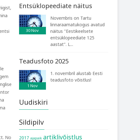
Entsüklopeediate näitus
igist,
mina
Novembris on Tartu
linnaraamatukogus avatud
30
Nov
entsi
näitus "Eestikeelsete
entsüklopeediate 125
aastat". L...
Teadusfoto 2025
le
1. novembril alustab Eesti
pigem
teadusfoto võistlus!
nglise
1
Nov
ontor
ma
Uudiskiri
ama
Sildipilv
artiklivõistlus
tt. No
2017
ajapaik