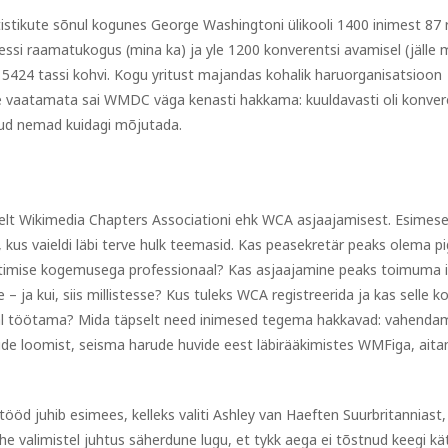
stikute sõnul kogunes George Washingtoni ülikooli 1400 inimest 87 ri
ressi raamatukogus (mina ka) ja yle 1200 konverentsi avamisel (jälle 
i 5424 tassi kohvi. Kogu yritust majandas kohalik haruorganisatsioon
le vaatamata sai WMDC väga kenasti hakkama: kuuldavasti oli konver
nud nemad kuidagi mõjutada.
lt Wikimedia Chapters Associationi ehk WCA asjaajamisest. Esimese
, kus vaieldi läbi terve hulk teemasid. Kas peasekretär peaks olema 
juhtimise kogemusega professionaal? Kas asjaajamine peaks toimuma i
 – ja kui, siis millistesse? Kus tuleks WCA registreerida ja kas selle k
seal töötama? Mida täpselt need inimesed tegema hakkavad: vahenda
de loomist, seisma harude huvide eest läbirääkimistes WMFiga, ait
 tööd juhib esimees, kelleks valiti Ashley van Haeften Suurbritanniast,
he valimistel juhtus säherdune lugu, et tykk aega ei tõstnud keegi kä