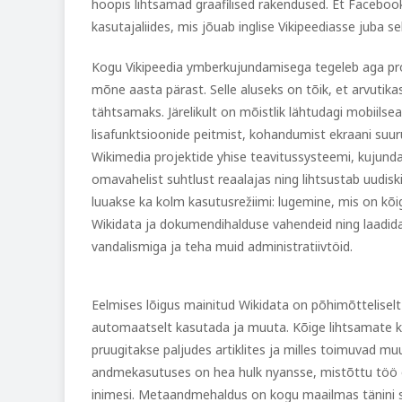
hoopis lihtsamad graafilised rakendused. Et Facebook
kasutajaliides, mis jõuab inglise Vikipeediasse juba s
Kogu Vikipeedia ymberkujundamisega tegeleb aga pro
mõne aasta pärast. Selle aluseks on tõik, et arvutik
tähtsamaks. Järelikult on mõistlik lähtudagi mobiilsea
lisafunktsioonide peitmist, kohandumist ekraani suur
Wikimedia projektide yhise teavitussysteemi, kujun
omavahelist suhtlust reaalajas ning lihtsustab uudisk
luuakse ka kolm kasutusrežiimi: lugemine, mis on kõi
Wikidata ja dokumendihalduse vahendeid ning laadida 
vandalismiga ja teha muid administratiivtöid.
Eelmises lõigus mainitud Wikidata on põhimõttelise
automaatselt kasutada ja muuta. Kõige lihtsamate 
pruugitakse paljudes artiklites ja milles toimuvad muu
andmekasutuses on hea hulk nyansse, mistõttu töö on
inimesi. Metaandmehaldus on kogu maailmas tänini su