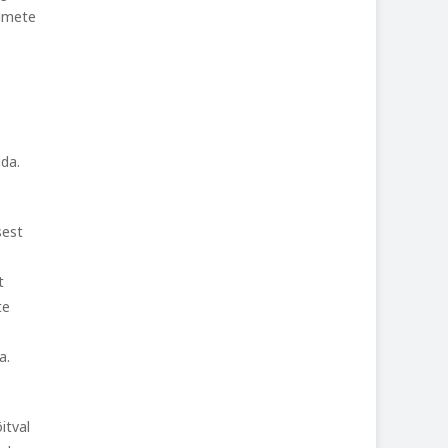
ndmete
ida.
sest
t
te
a.
itval