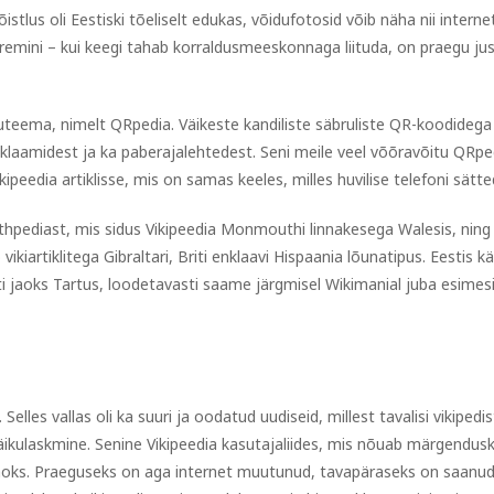
lus oli Eestiski tõeliselt edukas, võidufotosid võib näha nii internet
remini – kui keegi tahab korraldusmeeskonnaga liituda, on praegu ju
teema, nimelt QRpedia. Väikeste kandiliste säbruliste QR-koodidega
reklaamidest ja ka paberajalehtedest. Seni meile veel võõravõitu QRpe
ipeedia artiklisse, mis on samas keeles, milles huvilise telefoni sätte
hpediast, mis sidus Vikipeedia Monmouthi linnakesega Walesis, ning
vikiartiklitega Gibraltari, Briti enklaavi Hispaania lõunatipus. Eestis k
i jaoks Tartus, loodetavasti saame järgmisel Wikimanial juba esimes
Selles vallas oli ka suuri ja oodatud uudiseid, millest tavalisi vikipedi
äikulaskmine. Senine Vikipeedia kasutajaliides, mis nõuab märgendus
e jaoks. Praeguseks on aga internet muutunud, tavapäraseks on saanu