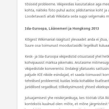
tõsiseid probleeme. Vikipeedias kasutatakse aga 
kohta, näiteks foto puhul autor, pildistamise koht ja 
Loodetavasti aitab Wikidata seda suppi selgemaks m
Ida-Euroopa, Läänemeri ja Hongkong 2013
Kõigest Wikimanial räägitust ylevaadet anda ei jõua, 
Suure osa toimunust moodustasidki tegelikult kuluaa
Kesk- ja Ida-Euroopa vikipedistid otsustasid yhel he
kohvipausist märksa pikemaks. Arutasime mitmesugus
vikipedistide konverentsi. Endalegi yllatuseks sattu
paljude KIE riikide esindajad, et saada toimuvast ko
tehnilised probleemid; kuidas leida kohalikke lisafinan
juriidilised segadikud; tõlkekysimused; yhised vikieks
Jutuajamisest yhe reisikirjanikuga, kes töötab USA Ri
kontekstis kuulnud olen: mõte, et mõne järgmistest 