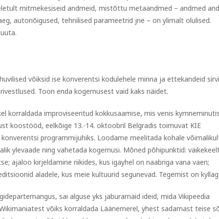
meeletult mitmekesiseid andmeid, mistõttu metaandmed – andmed a
aeg, autoriõigused, tehnilised parameetrid jne – on ylimalt olulised.
uuta.
huvilised võiksid ise konverentsi kodulehele minna ja ettekandeid sirv
rivestlused. Toon enda kogemusest vaid kaks näidet.
tkel korraldada improviseeritud kokkusaamise, mis venis kymneminuti
t koostööd, eelkõige 13.-14. oktoobril Belgradis toimuvat KIE
sin konverentsi programmijuhiks. Loodame meelitada kohale võimalikul
rralik ylevaade ning vahetada kogemusi. Mõned põhipunktid: väikekeel
tse; ajaloo kirjeldamine riikides, kus igayhel on naabriga vana vaen;
peditsioonid aladele, kus meie kultuurid segunevad. Tegemist on kyllag
igidepartemangus, sai alguse yks jaburamaid ideid, mida Vikipeedia
Wikimaniatest võiks korraldada Läänemerel, yhest sadamast teise sõ