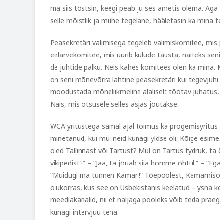
ma siis tõstsin, keegi peab ju ses ametis olema. Aga 
selle mõistlik ja muhe tegelane, hääletasin ka mina t
Peasekretäri valimisega tegeleb valimiskomitee, mis 
eelarvekomitee, mis uurib kulude tausta, näiteks sen
de juhtide palku. Neis kahes komitees olen ka mina
on seni mõnevõrra lahtine peasekretäri kui tegevjuhi
moodustada mõneliikmeline alaliselt töötav juhatus, m
Näis, mis otsusele selles asjas jõutakse.
WCA yritustega samal ajal toimus ka progemisyritus 
minetanud, kui mul neid kunagi yldse oli. Kõige esimes
oled Tallinnast või Tartust? Mul on Tartus tydruk, ta
vikipedist?” – “Jaa, ta jõuab siia homme õhtul.” – “Eg
“Muidugi ma tunnen Kamari!” Tõepoolest, Kamarniso 
olukorras, kus see on Usbekistanis keelatud – ysna 
meediakanalid, nii et naljaga pooleks võib teda praeg
kunagi intervjuu teha.