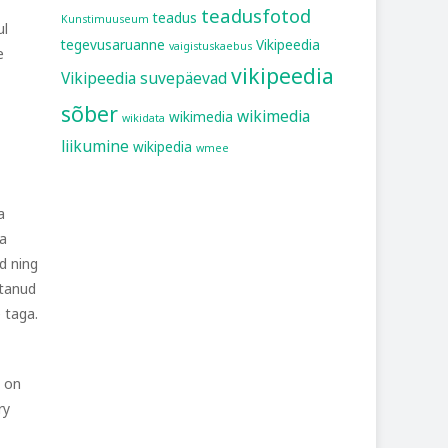
teadusfotod
teadus
Kunstimuuseum
ul
tegevusaruanne
Vikipeedia
vaigistuskaebus
e
vikipeedia
Vikipeedia suvepäevad
sõber
wikimedia
wikimedia
wikidata
liikumine
wikipedia
wmee
a
ga
d ning
stanud
 taga.
, on
ry