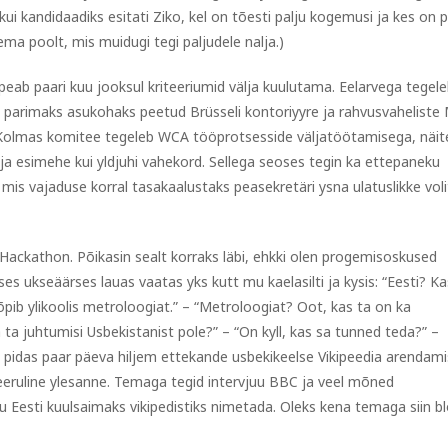
kui kandidaadiks esitati Ziko, kel on tõesti palju kogemusi ja kes on 
ema poolt, mis muidugi tegi paljudele nalja.)
peab paari kuu jooksul kriteeriumid välja kuulutama. Eelarvega tegel
i parimaks asukohaks peetud Brüsseli kontoriyyre ja rahvusvaheliste
. Kolmas komitee tegeleb WCA tööprotsesside väljatöötamisega, näit
 ja esimehe kui yldjuhi vahekord. Sellega seoses tegin ka ettepaneku
is vajaduse korral tasakaalustaks peasekretäri ysna ulatuslikke volit
Hackathon. Põikasin sealt korraks läbi, ehkki olen progemisoskused
es ukseäärses lauas vaatas yks kutt mu kaelasilti ja kysis: “Eesti? Ka
 õpib ylikoolis metroloogiat.” – “Metroloogiat? Oot, kas ta on ka
a ta juhtumisi Usbekistanist pole?” – “On kyll, kas sa tunned teda?” –
pidas paar päeva hiljem ettekande usbekikeelse Vikipeedia arendami
keeruline ylesanne. Temaga tegid intervjuu BBC ja veel mõned
u Eesti kuulsaimaks vikipedistiks nimetada. Oleks kena temaga siin bl