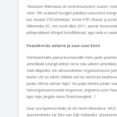
Tänavune Wikimania oli senitoimunutest suurim. Stati
neist 700 osalesid Google’i pidulikul vastuvõtul Kong
ka). Kuulati 270 kõnelejat. Söödi 3791 lõunat ja jood
Wikimedia DC, mis loodi alles 2011. aastal. Nooruse
põhiprobleem kõrged hotellihinnad, aga seda ei saa
Peasekretär, eelarve ja suur-suur Eesti
Esimesed kaks päeva koosnesidki minu jaoks peamise
ametlikule istungil eelnes terve rida vähem ametlikke
tubli vikipedist või rahvusvahelise organisatsiooni 
keeles või on tähtis tõlkida see ka teistesse keeltesse
peaks olema samas riigis? Kui palju inimesi peaks 
haruorganisatsioonide kogemusi, ärgitama uute haru
igas riigis järgida samu finantsreegleid…?
Suur osa kysimusi leidis nii või teisiti lahenduse. WCA
aseesimeheks sai Ziko van Dijk Hollandist. (Aseesime