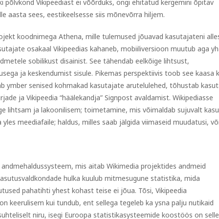
i põlvkond Vikipeediast ei võõrduks, ongi ehitatud kergemini õpitav
elle aasta sees, eestikeelsesse siis mõnevõrra hiljem.
jekt koodnimega Athena, mille tulemused jõuavad kasutajateni alle
asutajate osakaal Vikipeedias kahaneb, mobiiliversioon muutub aga y
dmetele sobilikust disainist. See tähendab eelkõige lihtsust,
usega ja keskendumist sisule. Pikemas perspektiivis toob see kaasa k
dab ymber senised kohmakad kasutajate arutelulehed, tõhustab kasut
irjade ja Vikipeedia “häälekandja” Signpost avaldamist. Wikipediasse
ge lihtsam ja lakoonilisem; toimetamine, mis võimaldab sujuvalt kas
yles meediafaile; haldus, milles saab jälgida viimaseid muudatusi, võ
lt andmehaldussysteem, mis aitab Wikimedia projektides andmeid
kasutusvaldkondade hulka kuulub mitmesugune statistika, mida
tused pahatihti yhest kohast teise ei jõua. Tõsi, Vikipeedia
 keerulisem kui tundub, ent sellega tegeleb ka ysna palju nutikaid
hteliselt niru, isegi Euroopa statistikasysteemide koostöös on sell