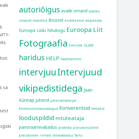
peale
autoriõigus
avalik omand
avaliku
Brüssel
omandi manifest
eestikeelne vikipeedia
eb
Euroopa Liit
Euroopa Liidu Nõukogu
 MTY-
Fotograafia
eks
fotoretk
GLAM
haridus
HELP
usi.
hääletamine
intervjuu
Intervjuud
vikipedistidega
s sa
Jaan
Künnap
juhend
juhendmaterjal
Konverentsid
Keeletoimetamistalgud
lihttekst
sest
looduspildid
mtüteataja
ogiski
panoraamivabadus
praktika
pseudonüümid
pseudovote
romad
sõnavabadus
Tartu