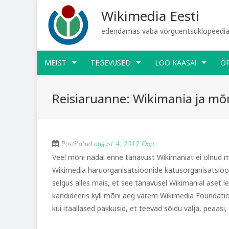
Wikimedia Eesti
edendamas vaba võrguentsüklopeediat
MEIST
TEGEVUSED
LÖÖ KAASA!
Õ
Reisiaruanne: Wikimania ja mõn
Postitatud
august 4, 2012
Oop
Veel mõni nädal enne tänavust Wikimaniat ei olnud m
Wikimedia haruorganisatsioonide katusorganisatsioo
selgus alles mais, et see tänavusel Wikimanial aset l
kandideeris kyll mõni aeg varem Wikimedia Foundationi
kui itaallased pakkusid, et teevad sõidu välja, peaasi,