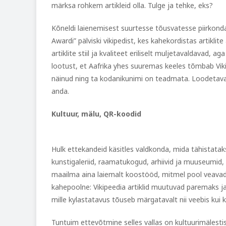
märksa rohkem artikleid olla. Tulge ja tehke, eks?
Kõneldi laienemisest suurtesse tõusvatesse piirkonda
Awardi” pälviski vikipedist, kes kahekordistas artiklite 
artiklite stiil ja kvaliteet eriliselt muljetavaldavad, 
lootust, et Aafrika yhes suuremas keeles tõmbab Vikip
näinud ning ta kodanikunimi on teadmata. Loodetavasti
anda.
Kultuur, mälu, QR-koodid
Hulk ettekandeid käsitles valdkonda, mida tähistat
kunstigaleriid, raamatukogud, arhiivid ja muuseumid,
maailma aina laiemalt koostööd, mitmel pool veavad 
kahepoolne: Vikipeedia artiklid muutuvad paremaks 
mille kylastatavus tõuseb märgatavalt nii veebis kui k
Tuntuim ettevõtmine selles vallas on kultuurimälesti