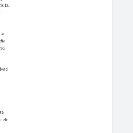
is kui
st
 on
dia
dki.
äivad
i
ste
keele
d