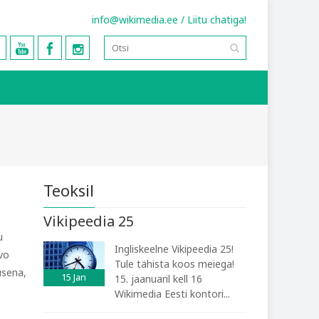
info@wikimedia.ee
/
Liitu chatiga!
Teoksil
Vikipeedia 25
u
Ingliskeelne Vikipeedia 25!
vo
Tule tähista koos meiega!
usena,
15
Jan
15. jaanuaril kell 16
Wikimedia Eesti kontori...