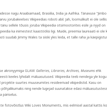
desse nagu Araabiamaad, Brasiilia, India ja Aafrika. Tänavuse “Jimbo
arvu jorubakeelses Vikipeedias roboti abil. Jah, loomulikult ei ole selli
aga tänu sellele tõusis joruba Vikipeedia otsimootorites esile ja nyyd on
eedia ka inimestest kaastöölisi ligi. Muide, preemia laureaati ei ole 
 suudab Jimmy Wales ta siiski yles leida, et talle raha ja käepigistu
akse akronyymiga GLAM:
Galleries, Libraries, Archives, Museums
ehk
 eesti keeles lyhidalt mäluasutused. Vikipeedia teeb nendega yle kogu
projekte suurtes muuseumites resideerivad vikipedistid. Kasu on
ja põhjalikumaks ning nende lugejad suunatakse edasi mäluasutustes
a päriselus.
ste fotovõistlus Wiki Loves Monuments, mis eelmisel aastal kattis k