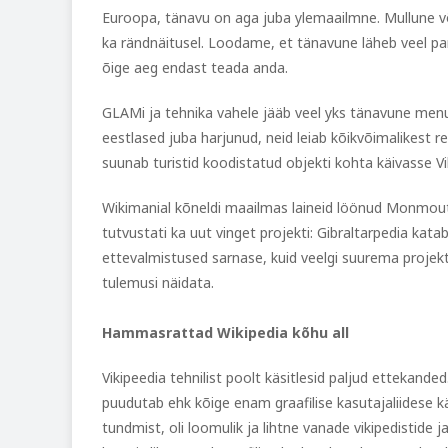
Euroopa, tänavu on aga juba ylemaailmne. Mullune võist
ka rändnäitusel. Loodame, et tänavune läheb veel pa
õige aeg endast teada anda.
GLAMi ja tehnika vahele jääb veel yks tänavune menu
eestlased juba harjunud, neid leiab kõikvõimalikest 
suunab turistid koodistatud objekti kohta käivasse Vik
Wikimanial kõneldi maailmas laineid löönud Monmout
tutvustati ka uut vinget projekti: Gibraltarpedia katab 
ettevalmistused sarnase, kuid veelgi suurema projekt
tulemusi näidata.
Hammasrattad Wikipedia kõhu all
Vikipeedia tehnilist poolt käsitlesid paljud ettekanded. 
puudutab ehk kõige enam graafilise kasutajaliidese k
tundmist, oli loomulik ja lihtne vanade vikipedistid