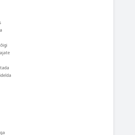
s
ha
õigi
ajate
utada
idelda
ega