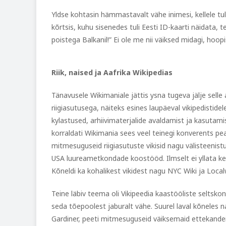
Yldse kohtasin hämmastavalt vähe inimesi, kellele tuli 
kõrtsis, kuhu sisenedes tuli Eesti ID-kaarti näidata,
poistega Balkanil!” Ei ole me nii väiksed midagi, hoop
Riik, naised ja Aafrika Wikipedias
Tänavusele Wikimaniale jättis ysna tugeva jälje sell
riigiasutusega, näiteks esines laupäeval vikipedistidele
kylastused, arhiivimaterjalide avaldamist ja kasutam
korraldati Wikimania sees veel teinegi konverents peal
mitmesuguseid riigiasutuste vikisid nagu välisteenist
USA luureametkondade koostööd. Ilmselt ei yllata keda
Kõneldi ka kohalikest vikidest nagu NYC Wiki ja Local
Teine läbiv teema oli Vikipeedia kaastööliste seltsko
seda tõepoolest jaburalt vähe. Suurel laval kõnele
Gardiner, peeti mitmesuguseid väiksemaid ettekandei