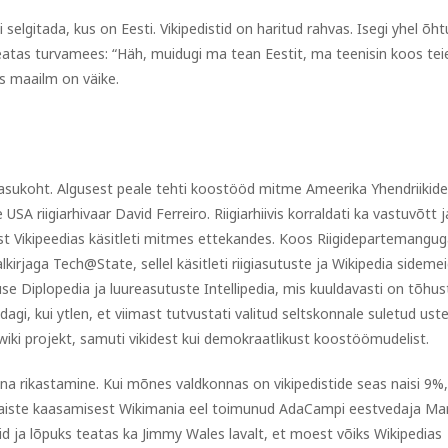
selgitada, kus on Eesti. Vikipedistid on haritud rahvas. Isegi yhel õht
 teatas turvamees: “Häh, muidugi ma tean Eestit, ma teenisin koos tei
is maailm on väike.
e asukoht. Algusest peale tehti koostööd mitme Ameerika Yhendriikide
 USA riigiarhivaar David Ferreiro. Riigiarhiivis korraldati ka vastuvõtt j
ist Vikipeedias käsitleti mitmes ettekandes. Koos Riigidepartemangu
kirjaga Tech@State, sellel käsitleti riigiasutuste ja Wikipedia sidemei
use Diplopedia ja luureasutuste Intellipedia, mis kuuldavasti on tõhu
gi, kui ytlen, et viimast tutvustati valitud seltskonnale suletud uste
wiki projekt, samuti vikidest kui demokraatlikust koostöömudelist.
nna rikastamine. Kui mõnes valdkonnas on vikipedistide seas naisi 9%
s naiste kaasamisest Wikimania eel toimunud AdaCampi eestvedaja Ma
d ja lõpuks teatas ka Jimmy Wales lavalt, et moest võiks Wikipedias