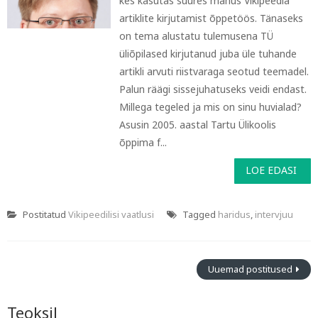
kes kasutas suures mahus Vikipeedia
artiklite kirjutamist õppetöös. Tänaseks
on tema alustatu tulemusena TÜ
üliõpilased kirjutanud juba üle tuhande
artikli arvuti riistvaraga seotud teemadel.
Palun räägi sissejuhatuseks veidi endast.
Millega tegeled ja mis on sinu huvialad?
Asusin 2005. aastal Tartu Ülikoolis
õppima f...
LOE EDASI
Postitatud
Vikipeedilisi vaatlusi
Tagged
haridus
,
intervjuu
Uuemad postitused
Teoksil