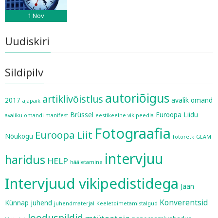
1
Nov
Uudiskiri
Sildipilv
autoriõigus
artiklivõistlus
2017
avalik omand
ajapaik
Brüssel
Euroopa Liidu
avaliku omandi manifest
eestikeelne vikipeedia
Fotograafia
Euroopa Liit
Nõukogu
fotoretk
GLAM
intervjuu
haridus
HELP
hääletamine
Intervjuud vikipedistidega
Jaan
Konverentsid
Künnap
juhend
juhendmaterjal
Keeletoimetamistalgud
looduspildid