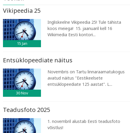
Vikipeedia 25
Ingliskeelne Vikipeedia 25! Tule tähista
koos meiega! 15. jaanuaril kell 16
Wikimedia Eesti kontori...
15
Jan
Entsüklopeediate näitus
Novembris on Tartu linnaraamatukogus
avatud näitus "Eestikeelsete
entsüklopeediate 125 aastat". L...
30
Nov
Teadusfoto 2025
1. novembril alustab Eesti teadusfoto
võistlus!