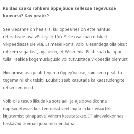
Kuidas saaks rohkem õppejõude sellesse tegevusse
kaasata? Kas peaks?
See ülesanne on hea siis, kui õppeaines on ette nähtud
referatiivne osa või kirjalik töö. Selle osa saab edukalt
Vikipeediasse üle viia. Esimesel korral võib ülesandega olla pisut
rohkem segadust, aga usun, et Wikimedia Eesti saab ka appi
tulla, rääkida kogemuslugusid või tutvustada Vikipeedia olemust.
Hindamise osa peab tegema õppejõud ise, kuid seda peab ta
tegema nii ehk teisiti. Edukalt saab kasutada ka kaastudengite
retsenseerimist.
Võib-olla tasub liikuda ka sotsiaal- ja ajaloovaldkonna
õppeainetesse, kus teemasid veel jagub ja kus vikiartikli
kirjutamist tänapäeval vähem kasutatakse. IT ainevaldkonnas
hakkavad teemad juba ammenduma.