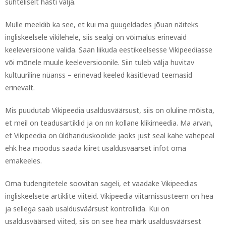
suhteliselt hästi välja.
Mulle meeldib ka see, et kui ma guugeldades jõuan näiteks
ingliskeelsele vikilehele, siis sealgi on võimalus erinevaid
keeleversioone valida. Saan liikuda eestikeelsesse Vikipeediasse
või mõnele muule keeleversioonile. Siin tuleb välja huvitav
kultuuriline nüanss – erinevad keeled käsitlevad teemasid
erinevalt.
Mis puudutab Vikipeedia usaldusväärsust, siis on oluline mõista,
et meil on teadusartiklid ja on nn kollane klikimeedia. Ma arvan,
et Vikipeedia on üldhariduskoolide jaoks just seal kahe vahepeal
ehk hea moodus saada kiiret usaldusväärset infot oma
emakeeles.
Oma tudengitetele soovitan sageli, et vaadake Vikipeedias
ingliskeelsete artiklite viiteid. Vikipeedia viitamissüsteem on hea
ja sellega saab usaldusväärsust kontrollida. Kui on
usaldusväärsed viited, siis on see hea märk usaldusväärsest