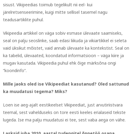
sisust. Vikipeedias toimub tegelikult nii eel- kui
järelretsenseerimine, kuigi mitte sellisel tasemel nagu
teadusartiklite puhul.
Vikipeedia artikkel on väga sobiv esmase ülevaate saamiseks,
seal on palju seoslinke, saab edasi liikuda ja vikiartikkel ei seleta
vaid üksikut mõistet, vaid annab ülevaate ka kontekstist. Seal on
ka tabelid, ülevaated, koondatud informatsioon – väga kiire ja
mugav kasutada. Vikipeedia puhul ehk õige märksõna ongi
“koondinfo”.
Mille jaoks oled ise Vikipeediat kasutanud? Oled sattunud
ka muudatusi tegema? Miks?
Loen ise aeg-ajalt eestikeelset Vikipeediat, just arvutiriistvara
teemal, sest vahelduseks on tore eesti keeles erialaseid tekste
lugeda. Ise ma palju muudatusi ei tee, sest vaba aega on vähe.
Lasksid juba 2010. aastal tudengitel õppetöö osana