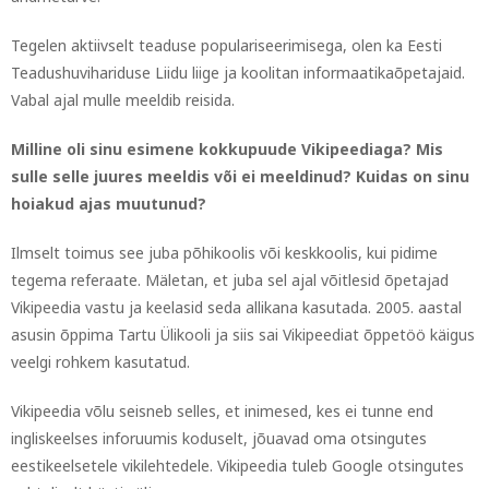
Tegelen aktiivselt teaduse populariseerimisega, olen ka Eesti
Teadushuvihariduse Liidu liige ja koolitan informaatikaõpetajaid.
Vabal ajal mulle meeldib reisida.
Milline oli sinu esimene kokkupuude Vikipeediaga? Mis
sulle selle juures meeldis või ei meeldinud? Kuidas on sinu
hoiakud ajas muutunud?
Ilmselt toimus see juba põhikoolis või keskkoolis, kui pidime
tegema referaate. Mäletan, et juba sel ajal võitlesid õpetajad
Vikipeedia vastu ja keelasid seda allikana kasutada. 2005. aastal
asusin õppima Tartu Ülikooli ja siis sai Vikipeediat õppetöö käigus
veelgi rohkem kasutatud.
Vikipeedia võlu seisneb selles, et inimesed, kes ei tunne end
ingliskeelses inforuumis koduselt, jõuavad oma otsingutes
eestikeelsetele vikilehtedele. Vikipeedia tuleb Google otsingutes