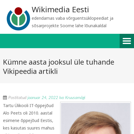
Wikimedia Eesti
edendamas vaba võrguentsüklopeediat ja
sõsarprojekte Soome lahe lõunakaldal
Kümne aasta jooksul üle tuhande
Vikipeedia artikli
Postitatud
jaanuar 24, 2022
Ivo Kruusamägi
Tartu Ülikooli IT-õppejõud
Alo Peets oli
2010. aastal
esimene õppejõud Eestis,
kes kasutas suures mahus