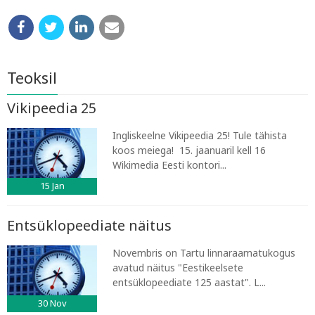
Teoksil
Vikipeedia 25
Ingliskeelne Vikipeedia 25! Tule tähista
koos meiega! 15. jaanuaril kell 16
Wikimedia Eesti kontori...
15
Jan
Entsüklopeediate näitus
Novembris on Tartu linnaraamatukogus
avatud näitus "Eestikeelsete
entsüklopeediate 125 aastat". L...
30
Nov