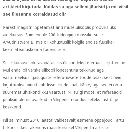
artikleid kirjutada. Kuidas sa aga selleni jõudsid ja mil viisil
see ülesanne korraldatud oli?
Pärast magistri lõpetamist anti mulle ülikoolis prooviks üks
ainekursus. Sain endale 200 tudengiga massikursuse
Arvutiriistvara II, mis oli kohustuslik kõigile endise füüsika-
keemiateaduskonna tudengitele.
Sellel kursusel oli tavapäraseks ülesandeks referaadi kirjutamine.
Mul endal oli värske ülikooli lõpetanuna tekkinud aga
vastumeelsus igasuguste referatiivsete tööde osas, sest neid
kirjutatakse ainult sahtlisse. Hinde saab kätte, aga see ei oma
suuremat ühiskondlikku väärtust. Nii tuligi mõte, et referaadid
peaksid olema avalikud ja Vikipeedia tundus selleks just õige
keskkond.
Nii sai minust 2010. aastal väidetavalt esimene õppejõud Tartu
Ülikoolis, kes rakendas massikursusel Vikipeedia artiklite