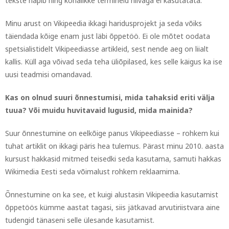
tekste napib ning kohalikke termineid niiväga ei kasutatata.
Minu arust on Vikipeedia ikkagi haridusprojekt ja seda võiks
täiendada kõige enam just läbi õppetöö. Ei ole mõtet oodata
spetsialistidelt Vikipeediasse artikleid, sest nende aeg on liialt
kallis. Küll aga võivad seda teha üliõpilased, kes selle käigus ka ise
uusi teadmisi omandavad.
Kas on olnud suuri õnnestumisi, mida tahaksid eriti välja
tuua? Või muidu huvitavaid lugusid, mida mainida?
Suur õnnestumine on eelkõige panus Vikipeediasse – rohkem kui
tuhat artiklit on ikkagi päris hea tulemus. Pärast minu 2010. aasta
kursust hakkasid mitmed teisedki seda kasutama, samuti hakkas
Wikimedia Eesti seda võimalust rohkem reklaamima.
Õnnestumine on ka see, et kuigi alustasin Vikipeedia kasutamist
õppetöös kümme aastat tagasi, siis jätkavad arvutiriistvara aine
tudengid tänaseni selle ülesande kasutamist.