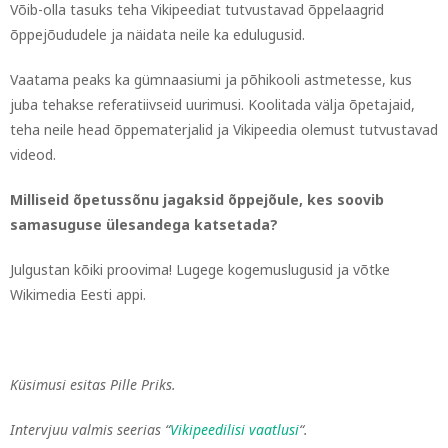
Võib-olla tasuks teha Vikipeediat tutvustavad õppelaagrid
õppejõududele ja näidata neile ka edulugusid.
Vaatama peaks ka gümnaasiumi ja põhikooli astmetesse, kus
juba tehakse referatiivseid uurimusi. Koolitada välja õpetajaid,
teha neile head õppematerjalid ja Vikipeedia olemust tutvustavad
videod.
Milliseid õpetussõnu jagaksid õppejõule, kes soovib
samasuguse ülesandega katsetada?
Julgustan kõiki proovima! Lugege kogemuslugusid ja võtke
Wikimedia Eesti appi.
Küsimusi esitas Pille Priks.
Intervjuu valmis seerias “
Vikipeedilisi vaatlusi
“.