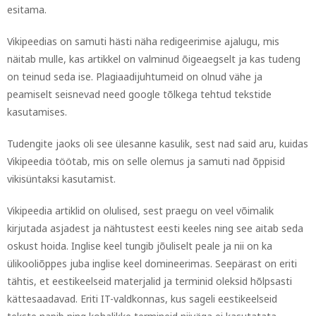
esitama.
Vikipeedias on samuti hästi näha redigeerimise ajalugu, mis
näitab mulle, kas artikkel on valminud õigeaegselt ja kas tudeng
on teinud seda ise. Plagiaadijuhtumeid on olnud vähe ja
peamiselt seisnevad need google tõlkega tehtud tekstide
kasutamises.
Tudengite jaoks oli see ülesanne kasulik, sest nad said aru, kuidas
Vikipeedia töötab, mis on selle olemus ja samuti nad õppisid
vikisüntaksi kasutamist.
Vikipeedia artiklid on olulised, sest praegu on veel võimalik
kirjutada asjadest ja nähtustest eesti keeles ning see aitab seda
oskust hoida. Inglise keel tungib jõuliselt peale ja nii on ka
ülikooliõppes juba inglise keel domineerimas. Seepärast on eriti
tähtis, et eestikeelseid materjalid ja terminid oleksid hõlpsasti
kättesaadavad. Eriti IT-valdkonnas, kus sageli eestikeelseid