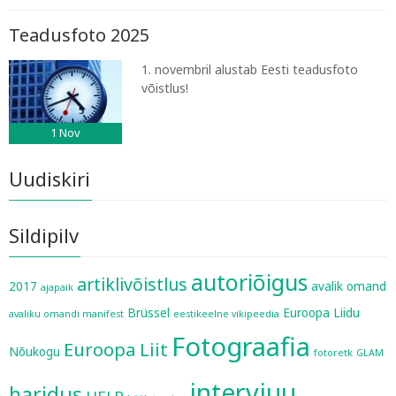
Teadusfoto 2025
1. novembril alustab Eesti teadusfoto
võistlus!
1
Nov
Uudiskiri
Sildipilv
autoriõigus
artiklivõistlus
2017
avalik omand
ajapaik
Brüssel
Euroopa Liidu
avaliku omandi manifest
eestikeelne vikipeedia
Fotograafia
Euroopa Liit
Nõukogu
fotoretk
GLAM
intervjuu
haridus