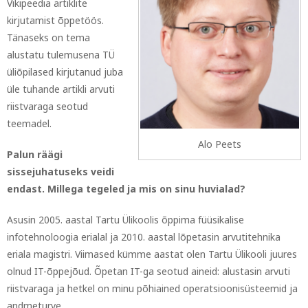
Vikipeedia artiklite
kirjutamist õppetöös.
Tänaseks on tema
alustatu tulemusena TÜ
üliõpilased kirjutanud juba
üle tuhande artikli arvuti
riistvaraga seotud
teemadel.
Alo Peets
Palun räägi
sissejuhatuseks veidi
endast. Millega tegeled ja mis on sinu huvialad?
Asusin 2005. aastal Tartu Ülikoolis õppima füüsikalise
infotehnoloogia erialal ja 2010. aastal lõpetasin arvutitehnika
eriala magistri. Viimased kümme aastat olen Tartu Ülikooli juures
olnud IT-õppejõud. Õpetan IT-ga seotud aineid: alustasin arvuti
riistvaraga ja hetkel on minu põhiained operatsioonisüsteemid ja
andmeturve.