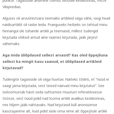
punkte. Tagasiside andmine toimus Moodle keskkonnas, mitte
Vikipeedias.
Alguses oli arvutiriistvara teemalisi artikleid väga vähe, isegi head
näidisartiklit oli raske leida. Praeguseks hetkeks on tehtud minu
hinnangul üle tuhande artikli ja teemasid, millest tudengid
kirjutada võiksid antud aine raames kirjutada, jääb järjest
vähemaks.
Aga mida üliõpilased sellest arvasid? Kas oled õppejõuna
sellest ka mingit kasu saanud, et üliõpilased artikleid
kirjutavad?
Tudengite tagasiside oli väga huvitav. Näiteks tõdeti, et “nüüd ei
saagi jama kirjutada, sest teised näevad minu kirjutatut”. See
iseloomustab hästi seda suhtumise muutust referatiivsesse
töösse, sest nüüd pidid nad looma artikli avalikus keskkonnas,
mis hiljem jääb nähtavaks. Nad kirjutasid küll anonüümse
kasutajanime alt, kuid pidid siiski oma nime alt õppejõule artikli