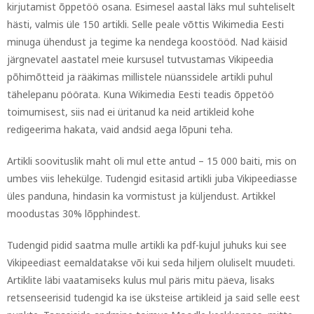
kirjutamist õppetöö osana. Esimesel aastal läks mul suhteliselt
hästi, valmis üle 150 artikli. Selle peale võttis Wikimedia Eesti
minuga ühendust ja tegime ka nendega koostööd. Nad käisid
järgnevatel aastatel meie kursusel tutvustamas Vikipeedia
põhimõtteid ja rääkimas millistele nüanssidele artikli puhul
tähelepanu pöörata. Kuna Wikimedia Eesti teadis õppetöö
toimumisest, siis nad ei üritanud ka neid artikleid kohe
redigeerima hakata, vaid andsid aega lõpuni teha.
Artikli soovituslik maht oli mul ette antud – 15 000 baiti, mis on
umbes viis lehekülge. Tudengid esitasid artikli juba Vikipeediasse
üles panduna, hindasin ka vormistust ja küljendust. Artikkel
moodustas 30% lõpphindest.
Tudengid pidid saatma mulle artikli ka pdf-kujul juhuks kui see
Vikipeediast eemaldatakse või kui seda hiljem oluliselt muudeti.
Artiklite läbi vaatamiseks kulus mul päris mitu päeva, lisaks
retsenseerisid tudengid ka ise üksteise artikleid ja said selle eest