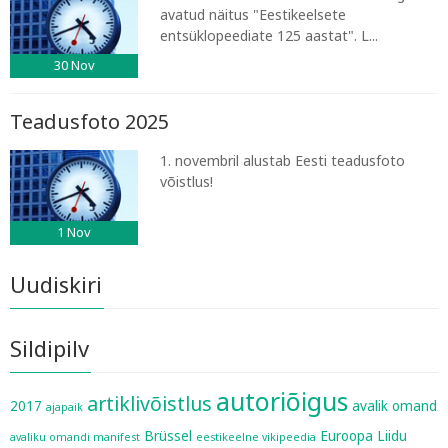
avatud näitus "Eestikeelsete
entsüklopeediate 125 aastat". L...
30
Nov
Teadusfoto 2025
1. novembril alustab Eesti teadusfoto
võistlus!
1
Nov
Uudiskiri
Sildipilv
autoriõigus
artiklivõistlus
2017
avalik omand
ajapaik
Brüssel
Euroopa Liidu
avaliku omandi manifest
eestikeelne vikipeedia