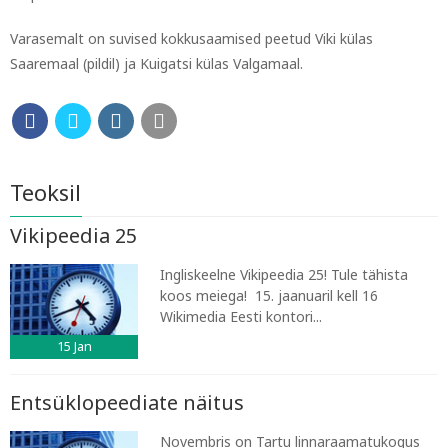
Varasemalt on suvised kokkusaamised peetud Viki külas
Saaremaal (pildil) ja Kuigatsi külas Valgamaal.
Teoksil
Vikipeedia 25
Ingliskeelne Vikipeedia 25! Tule tähista
koos meiega! 15. jaanuaril kell 16
Wikimedia Eesti kontori...
15
Jan
Entsüklopeediate näitus
Novembris on Tartu linnaraamatukogus