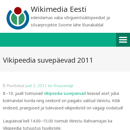
Wikimedia Eesti
edendamas vaba võrguentsüklopeediat ja
sõsarprojekte Soome lahe lõunakaldal
Vikipeedia suvepäevad 2011
Postitatud
juuli 5, 2011
Ivo Kruusamägi
8.–10. juulil toimuvad
Vikipeedia suvepäevad
leiavad aset juba
kolmandat korda ning seekord on paigaks valitud Viinistu. Kõik
endised, praegused ja tulevased vikipedistid on vägagi oodatud!
Laupäeval kell 14.00–15.00 toimub Viinistu Rahvamajas ka
Vikipeedia tutvustus huvilistele.