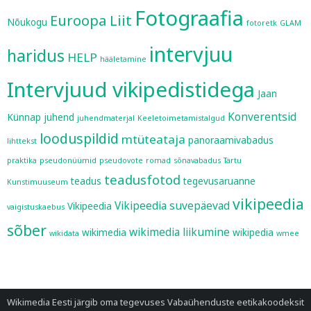
Fotograafia
Euroopa Liit
Nõukogu
fotoretk
GLAM
intervjuu
haridus
HELP
hääletamine
Intervjuud vikipedistidega
Jaan
Konverentsid
Künnap
juhend
juhendmaterjal
Keeletoimetamistalgud
looduspildid
mtüteataja
panoraamivabadus
lihttekst
praktika
pseudonüümid
pseudovote
romad
sõnavabadus
Tartu
teadusfotod
teadus
tegevusaruanne
Kunstimuuseum
vikipeedia
Vikipeedia suvepäevad
Vikipeedia
vaigistuskaebus
sõber
wikimedia liikumine
wikimedia
wikipedia
wikidata
wmee
Wikimedia Eesti järgib oma tegevuses
Vabaühenduste eetikakoodeksit