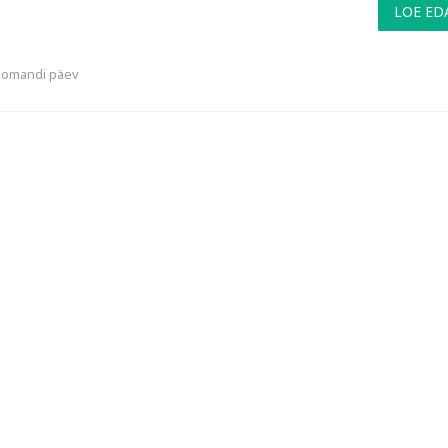
LOE ED
u omandi päev