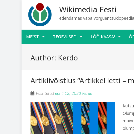
Wikimedia Eesti
edendamas vaba võrguentsüklopeediat
MEIST
TEGEVUSED
LÖÖ KAASA!
Õ
Author:
Kerdo
Artiklivõistlus “Artikkel letti – 
Postitatud
aprill 12, 2023
Kerdo
Kutsu
Olümpi
maini
olümp