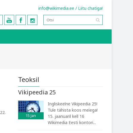
info@wikimedia.ee
/
Liitu chatiga!
Teoksil
Vikipeedia 25
Ingliskeelne Vikipeedia 25!
Tule tähista koos meiega!
 22.
15
Jan
15. jaanuaril kell 16
Wikimedia Eesti kontori...