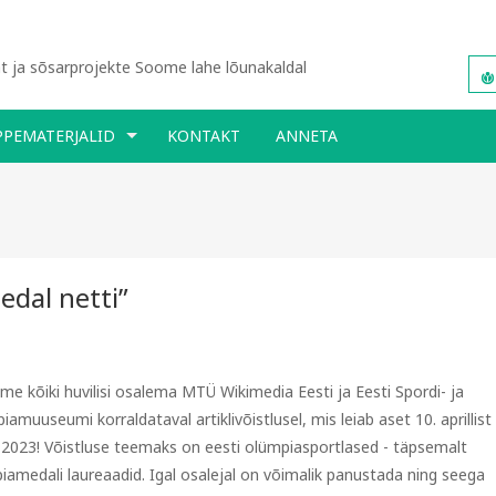
 ja sõsarprojekte Soome lahe lõunakaldal
PPEMATERJALID
KONTAKT
ANNETA
medal netti”
me kõiki huvilisi osalema MTÜ Wikimedia Eesti ja Eesti Spordi- ja
amuuseumi korraldataval artiklivõistlusel, mis leiab aset 10. aprillist
 2023! Võistluse teemaks on eesti olümpiasportlased - täpsemalt
iamedali laureaadid. Igal osalejal on võimalik panustada ning seega