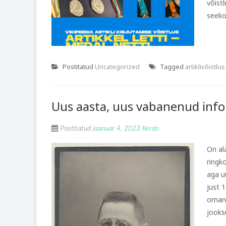
võist
seeko
Postitatud
Uncategorized
Tagged
artiklivõistlus
Uus aasta, uus vabanenud info
Postitatud
jaanuar 4, 2023
Kerdo
On al
ringk
aga u
just 
omand
jooksu