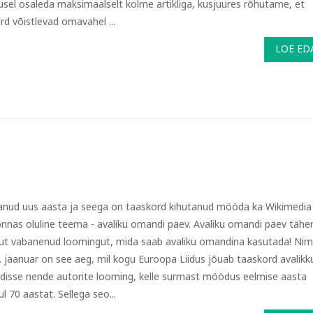
lusel osaleda maksimaalselt kolme artikliga, kusjuures rõhutame, et
rd võistlevad omavahel ...
LOE ED
anud uus aasta ja seega on taaskord kihutanud mööda ka Wikimedia
onnas oluline teema - avaliku omandi päev. Avaliku omandi päev täh
ut vabanenud loomingut, mida saab avaliku omandina kasutada! Nim
1. jaanuar on see aeg, mil kogu Euroopa Liidus jõuab taaskord avalikk
isse nende autorite looming, kelle surmast möödus eelmise aasta
l 70 aastat. Sellega seo...