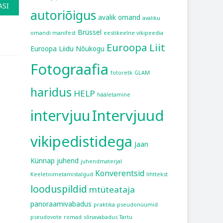
ASI
autoriõigus
avalik omand
avaliku
Brüssel
omandi manifest
eestikeelne vikipeedia
Euroopa Liit
Euroopa Liidu Nõukogu
Fotograafia
fotoretk
GLAM
haridus
HELP
hääletamine
intervjuu
Intervjuud
vikipedistidega
Jaan
Künnap
juhend
juhendmaterjal
Konverentsid
Keeletoimetamistalgud
lihttekst
looduspildid
mtüteataja
panoraamivabadus
praktika
pseudonüümid
pseudovote
romad
sõnavabadus
Tartu