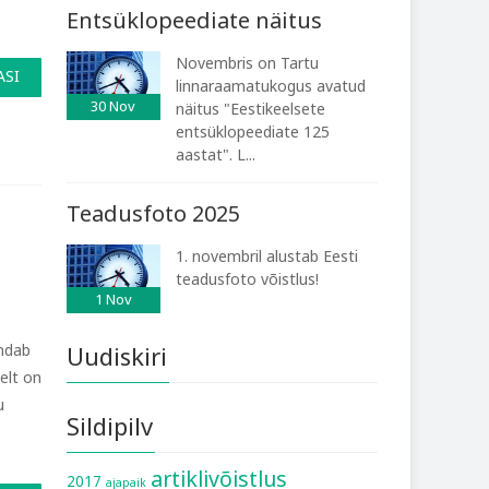
Entsüklopeediate näitus
Novembris on Tartu
ASI
linnaraamatukogus avatud
30
Nov
näitus "Eestikeelsete
entsüklopeediate 125
aastat". L...
Teadusfoto 2025
1. novembril alustab Eesti
teadusfoto võistlus!
1
Nov
endab
Uudiskiri
elt on
u
Sildipilv
artiklivõistlus
2017
ajapaik