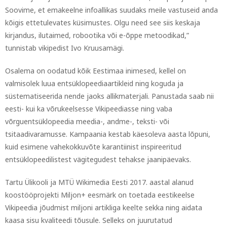
Soovime, et emakeelne infoallikas suudaks meile vastuseid anda
kõigis ettetulevates küsimustes. Olgu need see siis keskaja
kirjandus, ilutaimed, robootika või e-õppe metoodikad,”
tunnistab vikipedist Ivo Kruusamägi.
Osalema on oodatud kõik Eestimaa inimesed, kellel on
valmisolek luua entsüklopeediaartikleid ning koguda ja
süstematiseerida nende jaoks allikmaterjali. Panustada saab nii
eesti- kui ka võrukeelsesse Vikipeediasse ning vaba
võrguentsüklopeedia meedia-, andme-, teksti- või
tsitaadivaramusse. Kampaania kestab käesoleva aasta lõpuni,
kuid esimene vahekokkuvõte karantiinist inspireeritud
entsüklopeedilistest vägitegudest tehakse jaanipäevaks.
Tartu Ülikooli ja MTÜ Wikimedia Eesti 2017. aastal alanud
koostööprojekti Miljon+ eesmärk on toetada eestikeelse
Vikipeedia jõudmist miljoni artikliga keelte sekka ning aidata
kaasa sisu kvaliteedi tõusule. Selleks on juurutatud