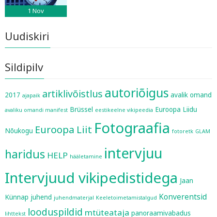
1
Nov
Uudiskiri
Sildipilv
autoriõigus
artiklivõistlus
2017
avalik omand
ajapaik
Brüssel
Euroopa Liidu
avaliku omandi manifest
eestikeelne vikipeedia
Fotograafia
Euroopa Liit
Nõukogu
fotoretk
GLAM
intervjuu
haridus
HELP
hääletamine
Intervjuud vikipedistidega
Jaan
Konverentsid
Künnap
juhend
juhendmaterjal
Keeletoimetamistalgud
looduspildid
mtüteataja
panoraamivabadus
lihttekst