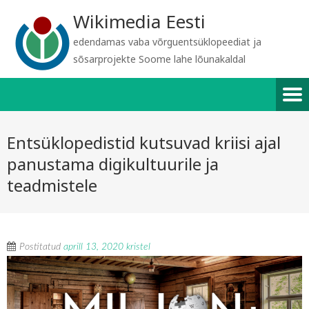
Wikimedia Eesti
edendamas vaba võrguentsüklopeediat ja
sõsarprojekte Soome lahe lõunakaldal
Entsüklopedistid kutsuvad kriisi ajal
panustama digikultuurile ja
teadmistele
Postitatud
aprill 13, 2020
kristel