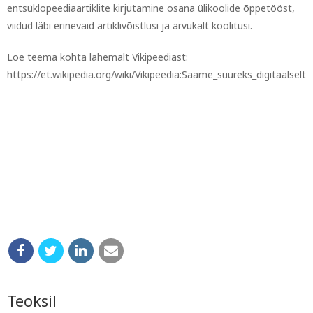
entsüklopeediaartiklite kirjutamine osana ülikoolide õppetööst,
viidud läbi erinevaid artiklivõistlusi ja arvukalt koolitusi.
Loe teema kohta lähemalt Vikipeediast:
https://et.wikipedia.org/wiki/Vikipeedia:Saame_suureks_digitaalselt
Teoksil