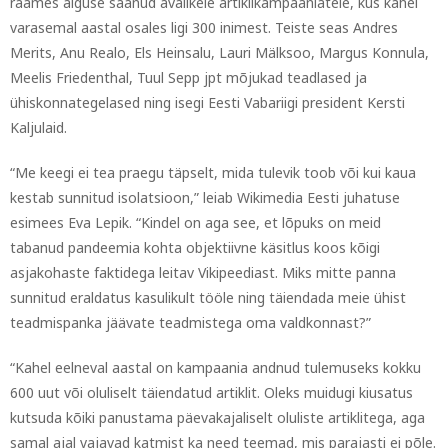
raames alguse saanud avalikele artiklikampaaniatele, kus kahel
varasemal aastal osales ligi 300 inimest. Teiste seas Andres
Merits, Anu Realo, Els Heinsalu, Lauri Mälksoo, Margus Konnula,
Meelis Friedenthal, Tuul Sepp jpt mõjukad teadlased ja
ühiskonnategelased ning isegi Eesti Vabariigi president Kersti
Kaljulaid.
“Me keegi ei tea praegu täpselt, mida tulevik toob või kui kaua
kestab sunnitud isolatsioon,” leiab Wikimedia Eesti juhatuse
esimees Eva Lepik. “Kindel on aga see, et lõpuks on meid
tabanud pandeemia kohta objektiivne käsitlus koos kõigi
asjakohaste faktidega leitav Vikipeediast. Miks mitte panna
sunnitud eraldatus kasulikult tööle ning täiendada meie ühist
teadmispanka jäävate teadmistega oma valdkonnast?”
“Kahel eelneval aastal on kampaania andnud tulemuseks kokku
600 uut või oluliselt täiendatud artiklit. Oleks muidugi kiusatus
kutsuda kõiki panustama päevakajaliselt oluliste artiklitega, aga
samal ajal vajavad katmist ka need teemad, mis parajasti ei põle.