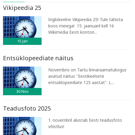
Vikipeedia 25
Ingliskeelne Vikipeedia 25! Tule tähista
koos meiega! 15. jaanuaril kell 16
Wikimedia Eesti kontori...
15
Jan
Entsüklopeediate näitus
Novembris on Tartu linnaraamatukogus
avatud näitus "Eestikeelsete
entsüklopeediate 125 aastat". L...
30
Nov
Teadusfoto 2025
1. novembril alustab Eesti teadusfoto
võistlus!