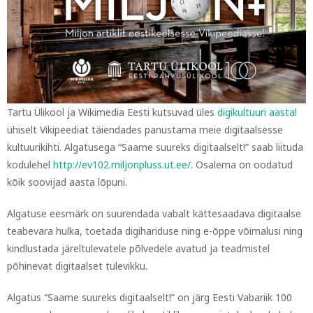
Tartu Ülikool ja Wikimedia Eesti kutsuvad üles
digikultuuri aastal
ühiselt Vikipeediat täiendades panustama meie digitaalsesse
kultuurikihti. Algatusega “Saame suureks digitaalselt!” saab liituda
kodulehel
http://ev102.miljonpluss.ut.ee/
. Osalema on oodatud
kõik soovijad aasta lõpuni.
Algatuse eesmärk on suurendada vabalt kättesaadava digitaalse
teabevara hulka, toetada digihariduse ning e-õppe võimalusi ning
kindlustada järeltulevatele põlvedele avatud ja teadmistel
põhinevat digitaalset tulevikku.
Algatus “Saame suureks digitaalselt!” on järg Eesti Vabariik 100