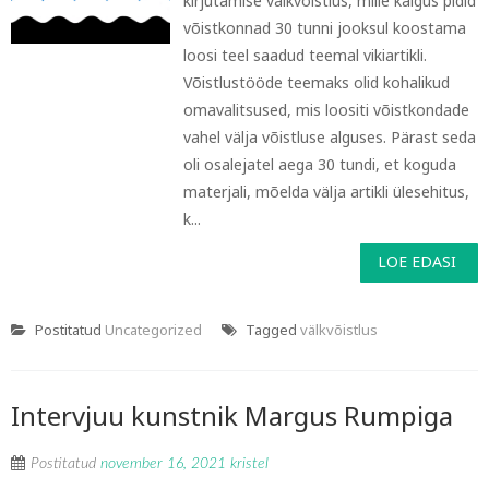
kirjutamise välkvõistlus, mille käigus pidid
võistkonnad 30 tunni jooksul koostama
loosi teel saadud teemal vikiartikli.
Võistlustööde teemaks olid kohalikud
omavalitsused, mis loositi võistkondade
vahel välja võistluse alguses. Pärast seda
oli osalejatel aega 30 tundi, et koguda
materjali, mõelda välja artikli ülesehitus,
k...
LOE EDASI
Postitatud
Uncategorized
Tagged
välkvõistlus
Intervjuu kunstnik Margus Rumpiga
Postitatud
november 16, 2021
kristel