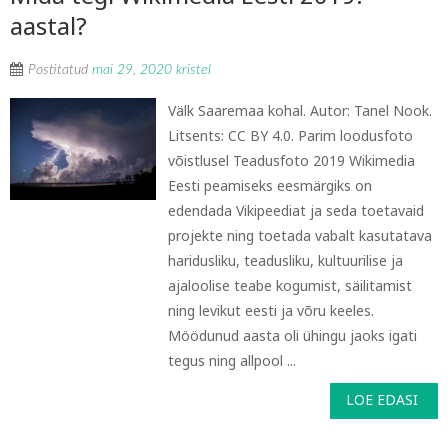
aastal?
Postitatud
mai 29, 2020
kristel
Välk Saaremaa kohal. Autor: Tanel Nook.
Litsents: CC BY 4.0. Parim loodusfoto
võistlusel Teadusfoto 2019 Wikimedia
Eesti peamiseks eesmärgiks on
edendada Vikipeediat ja seda toetavaid
projekte ning toetada vabalt kasutatava
haridusliku, teadusliku, kultuurilise ja
ajaloolise teabe kogumist, säilitamist
ning levikut eesti ja võru keeles.
Möödunud aasta oli ühingu jaoks igati
tegus ning allpool ...
LOE EDASI