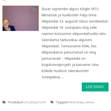
Ilusat septembri algust kõigile MTÜ
liikmetele ja huvilistele! Palju õnne
Vikipeedia! 24. augustil täitus eestikeelsel
Vikipeedial 18. sünnipäev ning selle
raames kutsusime vikipeediahuvilisi üles
täiendama tarkusekuu alguseni
Vikipeediat. Tunnustame kõiki, kes
Vikipeediasse panustanud on ning
panustavad – Vikipeedia on
kogukonnaprojekt ja kasvame tänu
kõikide huviliste täiendustele!
Sünnipäeva, ...
LOE EDASI
Postitatud
Uncategorized
Tagged
mtüteataja
,
wmee