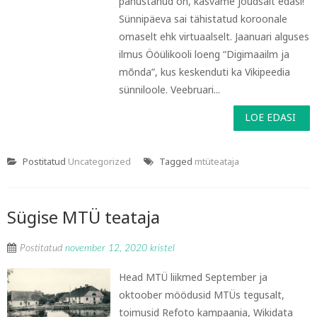
panustanud on, kasvame jõudsalt edasi!
Sünnipäeva sai tähistatud koroonale
omaselt ehk virtuaalselt. Jaanuari alguses
ilmus Ööülikooli loeng “Digimaailm ja
mõnda”, kus keskenduti ka Vikipeedia
sünniloole. Veebruari...
LOE EDASI
Postitatud
Uncategorized
Tagged
mtüteataja
Sügise MTÜ teataja
Postitatud
november 12, 2020
kristel
Head MTÜ liikmed September ja
oktoober möödusid MTÜs tegusalt,
toimusid Refoto kampaania, Wikidata