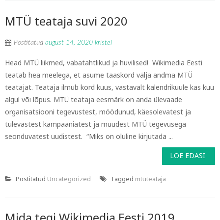
MTÜ teataja suvi 2020
Postitatud
august 14, 2020
kristel
Head MTÜ liikmed, vabatahtlikud ja huvilised! Wikimedia Eesti
teatab hea meelega, et asume taaskord välja andma MTÜ
teatajat. Teataja ilmub kord kuus, vastavalt kalendrikuule kas kuu
algul või lõpus. MTÜ teataja eesmärk on anda ülevaade
organisatsiooni tegevustest, möödunud, käesolevatest ja
tulevastest kampaaniatest ja muudest MTÜ tegevusega
seonduvatest uudistest. “Miks on oluline kirjutada ...
LOE EDASI
Postitatud
Uncategorized
Tagged
mtüteataja
Mida tegi Wikimedia Eesti 2019.