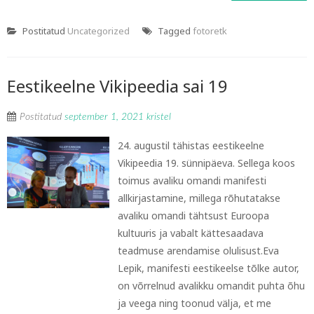
Postitatud
Uncategorized
Tagged
fotoretk
Eestikeelne Vikipeedia sai 19
Postitatud
september 1, 2021
kristel
24. augustil tähistas eestikeelne
Vikipeedia 19. sünnipäeva. Sellega koos
toimus avaliku omandi manifesti
allkirjastamine, millega rõhutatakse
avaliku omandi tähtsust Euroopa
kultuuris ja vabalt kättesaadava
teadmuse arendamise olulisust.Eva
Lepik, manifesti eestikeelse tõlke autor,
on võrrelnud avalikku omandit puhta õhu
ja veega ning toonud välja, et me