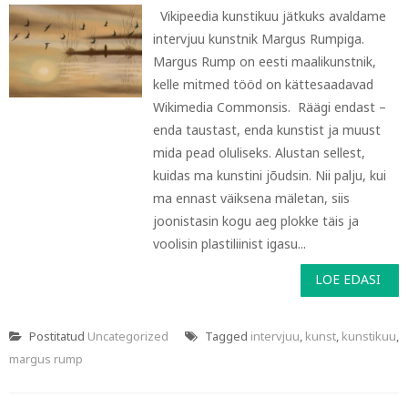
Vikipeedia kunstikuu jätkuks avaldame
intervjuu kunstnik Margus Rumpiga.
Margus Rump on eesti maalikunstnik,
kelle mitmed tööd on kättesaadavad
Wikimedia Commonsis. Räägi endast –
enda taustast, enda kunstist ja muust
mida pead oluliseks. Alustan sellest,
kuidas ma kunstini jõudsin. Nii palju, kui
ma ennast väiksena mäletan, siis
joonistasin kogu aeg plokke täis ja
voolisin plastiliinist igasu...
LOE EDASI
Postitatud
Uncategorized
Tagged
intervjuu
,
kunst
,
kunstikuu
,
margus rump