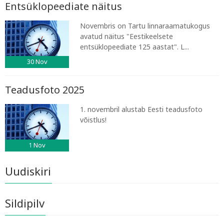
Entsüklopeediate näitus
Novembris on Tartu linnaraamatukogus
avatud näitus "Eestikeelsete
entsüklopeediate 125 aastat". L...
30
Nov
Teadusfoto 2025
1. novembril alustab Eesti teadusfoto
võistlus!
1
Nov
Uudiskiri
Sildipilv