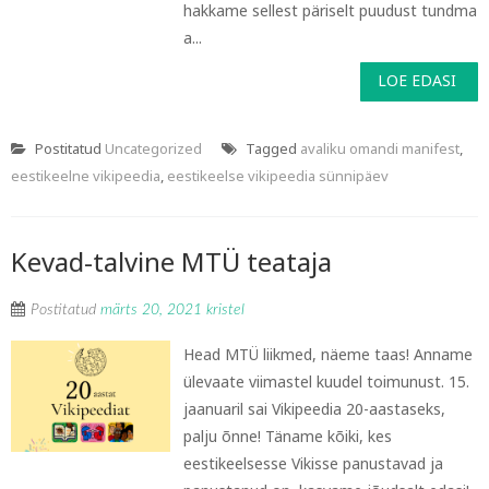
hakkame sellest päriselt puudust tundma
a...
LOE EDASI
Postitatud
Uncategorized
Tagged
avaliku omandi manifest
,
eestikeelne vikipeedia
,
eestikeelse vikipeedia sünnipäev
Kevad-talvine MTÜ teataja
Postitatud
märts 20, 2021
kristel
Head MTÜ liikmed, näeme taas! Anname
ülevaate viimastel kuudel toimunust. 15.
jaanuaril sai Vikipeedia 20-aastaseks,
palju õnne! Täname kõiki, kes
eestikeelsesse Vikisse panustavad ja