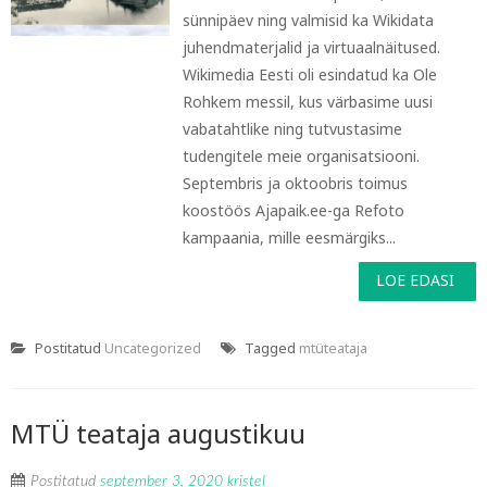
sünnipäev ning valmisid ka Wikidata
juhendmaterjalid ja virtuaalnäitused.
Wikimedia Eesti oli esindatud ka Ole
Rohkem messil, kus värbasime uusi
vabatahtlike ning tutvustasime
tudengitele meie organisatsiooni.
Septembris ja oktoobris toimus
koostöös Ajapaik.ee-ga Refoto
kampaania, mille eesmärgiks...
LOE EDASI
Postitatud
Uncategorized
Tagged
mtüteataja
MTÜ teataja augustikuu
Postitatud
september 3, 2020
kristel