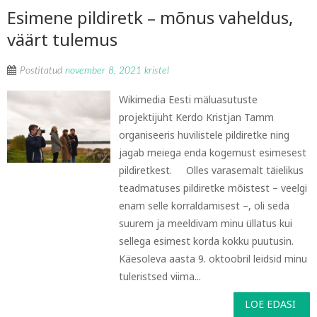
Esimene pildiretk – mõnus vaheldus,
väärt tulemus
Postitatud
november 8, 2021
kristel
Wikimedia Eesti mäluasutuste
projektijuht Kerdo Kristjan Tamm
organiseeris huvilistele pildiretke ning
jagab meiega enda kogemust esimesest
pildiretkest. Olles varasemalt täielikus
teadmatuses pildiretke mõistest – veelgi
enam selle korraldamisest –, oli seda
suurem ja meeldivam minu üllatus kui
sellega esimest korda kokku puutusin.
Käesoleva aasta 9. oktoobril leidsid minu
tuleristsed viima...
LOE EDASI