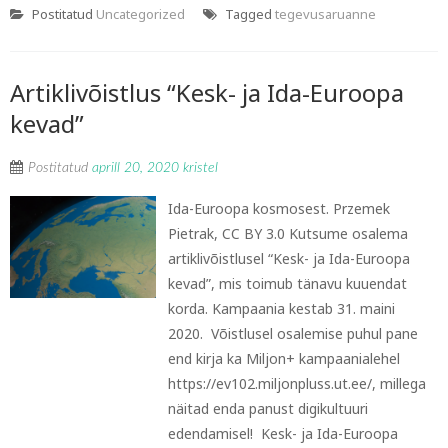
Postitatud
Uncategorized
Tagged
tegevusaruanne
Artiklivõistlus “Kesk- ja Ida-Euroopa
kevad”
Postitatud
aprill 20, 2020
kristel
Ida-Euroopa kosmosest. Przemek
Pietrak, CC BY 3.0 Kutsume osalema
artiklivõistlusel “Kesk- ja Ida-Euroopa
kevad”, mis toimub tänavu kuuendat
korda. Kampaania kestab 31. maini
2020. Võistlusel osalemise puhul pane
end kirja ka Miljon+ kampaanialehel
https://ev102.miljonpluss.ut.ee/, millega
näitad enda panust digikultuuri
edendamisel! Kesk- ja Ida-Euroopa