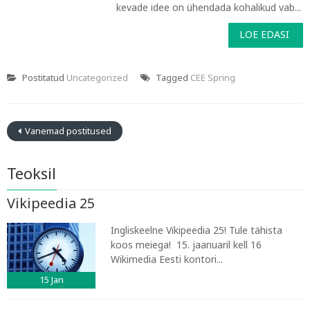
kevade idee on ühendada kohalikud vab...
LOE EDASI
Postitatud
Uncategorized
Tagged
CEE Spring
Vanemad postitused
Teoksil
Vikipeedia 25
Ingliskeelne Vikipeedia 25! Tule tähista
koos meiega! 15. jaanuaril kell 16
Wikimedia Eesti kontori...
15
Jan