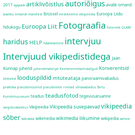
autoriõigus
artiklivõistlus
2017
avalik omand
ajapaik
Brüssel
Euroopa Liidu
avaliku omandi manifest
eestikeelne vikipeedia
Fotograafia
Euroopa Liit
Nõukogu
fotoretk
GLAM
intervjuu
haridus
HELP
hääletamine
Intervjuud vikipedistidega
Jaan
Konverentsid
Künnap
juhend
juhendmaterjal
Keeletoimetamistalgud
looduspildid
mtüteataja
panoraamivabadus
lihttekst
praktika
pseudonüümid
pseudovote
romad
sõnavabadus
Tartu
teadusfotod
teadus
tegevusaruanne
Kunstimuuseum
vikipeedia
Vikipeedia suvepäevad
Vikipeedia
vaigistuskaebus
sõber
wikimedia liikumine
wikimedia
wikipedia
wikidata
wmee