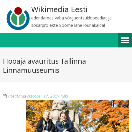
Wikimedia Eesti
edendamas vaba võrguentsüklopeediat ja
sõsarprojekte Soome lahe lõunakaldal
Hooaja avaüritus Tallinna
Linnamuuseumis
Postitatud
oktoober 19, 2019
Käbi