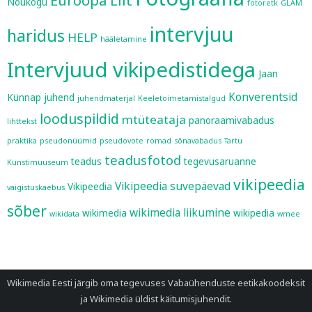
Euroopa Liit
Nõukogu
fotoretk
GLAM
intervjuu
haridus
HELP
hääletamine
Intervjuud vikipedistidega
Jaan
Konverentsid
Künnap
juhend
juhendmaterjal
Keeletoimetamistalgud
looduspildid
mtüteataja
panoraamivabadus
lihttekst
praktika
pseudonüümid
pseudovote
romad
sõnavabadus
Tartu
teadusfotod
teadus
tegevusaruanne
Kunstimuuseum
vikipeedia
Vikipeedia suvepäevad
Vikipeedia
vaigistuskaebus
sõber
wikimedia liikumine
wikimedia
wikipedia
wikidata
wmee
Wikimedia Eesti järgib oma tegevuses
Vabaühenduste eetikakoodeksit
ja
Wikimedia üldist käitumisjuhendit
.