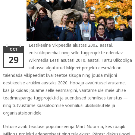
Eestikeelne Vikipeedia alustas 2002. aastal,
OCT
entsüklopeediat ning selle tugiprojekte edendav
29
Wikimedia Eesti asutati 2010. aastal. Tartu Ülikooliga
kahasse algatatud Miljon+ projekti eesmärk on
täiendada Vikipeediat kvaliteetse sisuga ning jõuda miljoni
eestikeelse artiklini aastaks 2020. Hooaja avaüritusel arutame,
kas ja kuidas jõuame selle eesmärgini, vaatame üle meie ühise
teadmuspanga tugiprojektid ja uuendused tehnilises taristus —
ning tutvustame kaasalöömise võimalusi üksikisikutele ja
organisatsioonidele.
Ürituse avab teaduse populariseerija Mart Noorma, kes räägib
Miljon+ projekti edenemisest ning tulevikust. Pärast diskussiooni