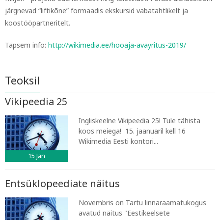
järgnevad “liftikõne” formaadis ekskursid vabatahtlikelt ja
koostööpartneritelt.
Täpsem info:
http://wikimedia.ee/hooaja-avayritus-2019/
Teoksil
Vikipeedia 25
Ingliskeelne Vikipeedia 25! Tule tähista
koos meiega! 15. jaanuaril kell 16
Wikimedia Eesti kontori...
15
Jan
Entsüklopeediate näitus
Novembris on Tartu linnaraamatukogus
avatud näitus "Eestikeelsete