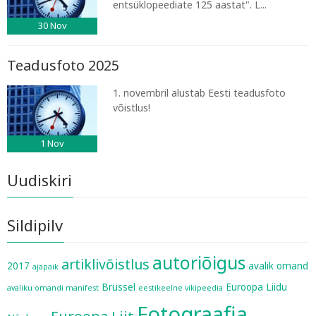
entsüklopeediate 125 aastat". L...
30
Nov
Teadusfoto 2025
1. novembril alustab Eesti teadusfoto
võistlus!
1
Nov
Uudiskiri
Sildipilv
autoriõigus
artiklivõistlus
2017
avalik omand
ajapaik
Brüssel
Euroopa Liidu
avaliku omandi manifest
eestikeelne vikipeedia
Fotograafia