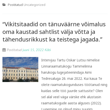
Postitatud
Uncategorized
“Vikitsitaadid on tänuväärne võimalus
oma kaustad sahtlist välja võtta ja
tähendusrikkust ka teistega jagada.”
Postitatud
juuni 15, 2022
Käbi
Intervjuu Tartu Oskar Lutsu nimelise
Linnaraamatukogu Tammelinna
harukogu lugejateenindaja Aimi
Tedresaluga 26. mai 2022. Kui kaua Te
olete raamatukogunduses töötanud ning
kuidas selle töö juurde sattusite? Olen
sel alal veel väga värske ehk alustasin
raamatukogude aasta alguses (2022).
Lugemine on olnud minu suurim