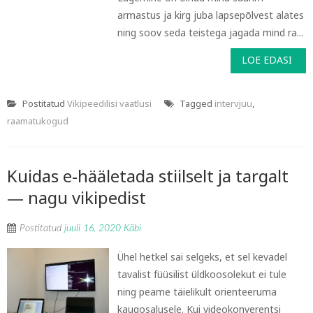
armastus ja kirg juba lapsepõlvest alates
ning soov seda teistega jagada mind ra...
LOE EDASI
Postitatud
Vikipeedilisi vaatlusi
Tagged
intervjuu
,
raamatukogud
Kuidas e-hääletada stiilselt ja targalt
— nagu vikipedist
Postitatud
juuli 16, 2020
Käbi
Ühel hetkel sai selgeks, et sel kevadel
tavalist füüsilist üldkoosolekut ei tule
ning peame täielikult orienteeruma
kaugosalusele. Kui videokonverentsi