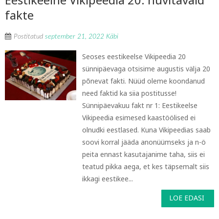
fakte
Postitatud
september 21, 2022
Käbi
Seoses eestikeelse Vikipeedia 20
sünnipäevaga otsisime augustis välja 20
põnevat fakti. Nüüd oleme koondanud
need faktid ka siia postitusse!
Sünnipäevakuu fakt nr 1: Eestikeelse
Vikipeedia esimesed kaastöölised ei
olnudki eestlased. Kuna Vikipeedias saab
soovi korral jääda anonüümseks ja n-ö
peita ennast kasutajanime taha, siis ei
teatud pikka aega, et kes täpsemalt siis
ikkagi eestikee...
LOE EDASI