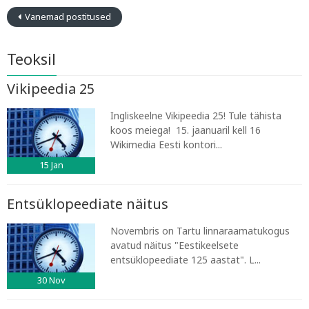
Vanemad postitused
Teoksil
Vikipeedia 25
Ingliskeelne Vikipeedia 25! Tule tähista
koos meiega! 15. jaanuaril kell 16
Wikimedia Eesti kontori...
15
Jan
Entsüklopeediate näitus
Novembris on Tartu linnaraamatukogus
avatud näitus "Eestikeelsete
entsüklopeediate 125 aastat". L...
30
Nov