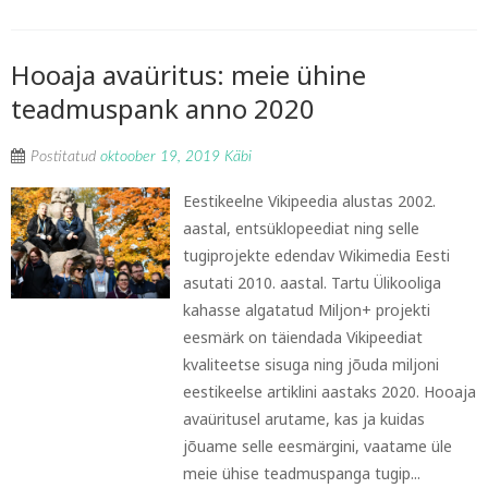
Hooaja avaüritus: meie ühine
teadmuspank anno 2020
Postitatud
oktoober 19, 2019
Käbi
Eestikeelne Vikipeedia alustas 2002.
aastal, entsüklopeediat ning selle
tugiprojekte edendav Wikimedia Eesti
asutati 2010. aastal. Tartu Ülikooliga
kahasse algatatud Miljon+ projekti
eesmärk on täiendada Vikipeediat
kvaliteetse sisuga ning jõuda miljoni
eestikeelse artiklini aastaks 2020. Hooaja
avaüritusel arutame, kas ja kuidas
jõuame selle eesmärgini, vaatame üle
meie ühise teadmuspanga tugip...