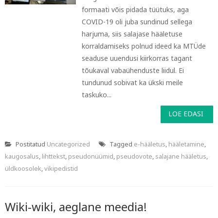
formaati võis pidada tüütuks, aga
COVID-19 oli juba sundinud sellega
harjuma, siis salajase hääletuse
korraldamiseks polnud ideed ka MTÜde
seaduse uuendusi kiirkorras tagant
tõukaval vabaühenduste liidul. Ei
tundunud sobivat ka ükski meile
taskuko...
LOE EDASI
Postitatud
Uncategorized
Tagged
e-hääletus
,
hääletamine
,
kaugosalus
,
lihttekst
,
pseudonüümid
,
pseudovote
,
salajane hääletus
,
üldkoosolek
,
vikipedistid
Wiki-wiki, aeglane meedia!