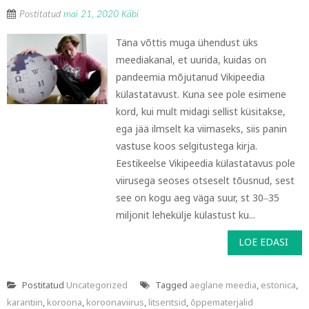
Postitatud
mai 21, 2020
Käbi
Täna võttis muga ühendust üks
meediakanal, et uurida, kuidas on
pandeemia mõjutanud Vikipeedia
külastatavust. Kuna see pole esimene
kord, kui mult midagi sellist küsitakse,
ega jää ilmselt ka viimaseks, siis panin
vastuse koos selgitustega kirja.
Eestikeelse Vikipeedia külastatavus pole
viirusega seoses otseselt tõusnud, sest
see on kogu aeg väga suur, st 30‒35
miljonit lehekülje külastust ku...
LOE EDASI
Postitatud
Uncategorized
Tagged
aeglane meedia
,
estonica
,
karantiin
,
koroona
,
koroonaviirus
,
litsentsid
,
õppematerjalid