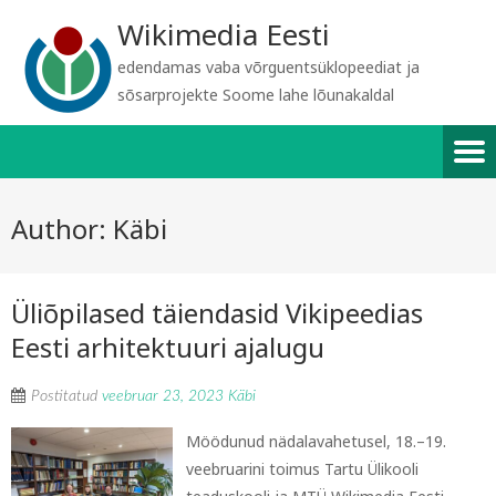
Wikimedia Eesti
edendamas vaba võrguentsüklopeediat ja
sõsarprojekte Soome lahe lõunakaldal
Author:
Käbi
Üliõpilased täiendasid Vikipeedias
Eesti arhitektuuri ajalugu
Postitatud
veebruar 23, 2023
Käbi
Möödunud nädalavahetusel, 18.–19.
veebruarini toimus Tartu Ülikooli