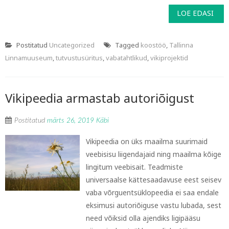
LOE EDASI
Postitatud
Uncategorized
Tagged
koostöö
,
Tallinna
Linnamuuseum
,
tutvustusüritus
,
vabatahtlikud
,
vikiprojektid
Vikipeedia armastab autoriõigust
Postitatud
märts 26, 2019
Käbi
Vikipeedia on üks maailma suurimaid
veebisisu liigendajaid ning maailma kõige
lingitum veebisait. Teadmiste
universaalse kättesaadavuse eest seisev
vaba võrguentsüklopeedia ei saa endale
eksimusi autoriõiguse vastu lubada, sest
need võiksid olla ajendiks ligipääsu