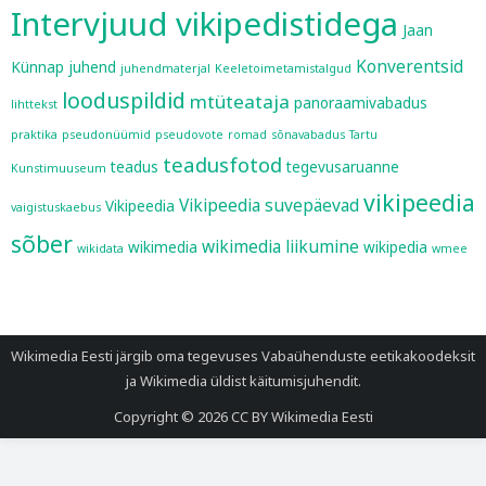
Intervjuud vikipedistidega
Jaan
Konverentsid
Künnap
juhend
juhendmaterjal
Keeletoimetamistalgud
looduspildid
mtüteataja
panoraamivabadus
lihttekst
praktika
pseudonüümid
pseudovote
romad
sõnavabadus
Tartu
teadusfotod
teadus
tegevusaruanne
Kunstimuuseum
vikipeedia
Vikipeedia suvepäevad
Vikipeedia
vaigistuskaebus
sõber
wikimedia liikumine
wikimedia
wikipedia
wikidata
wmee
Wikimedia Eesti järgib oma tegevuses
Vabaühenduste eetikakoodeksit
ja
Wikimedia üldist käitumisjuhendit
.
Copyright © 2026
CC BY Wikimedia Eesti