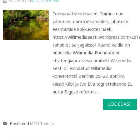
Postitatud
mai 7, 2018
Käbi
Toimunud sündmused: Toimus uue
juhatuse maratonkoosolek, juhatuse
eesmärkide kokkuvõtet näeb:
https://wikimediaeesti.wordpress.com/201
tahab-et-sa-jagaksid/ Kaarel Vaidla on
nüüdseks Wikimedia Foundationi
strateegiaprotsessi arhitekt Wikimedia
Eesti oli esindatud Wikimedia
konverentsil Berliinis 20.-22. aprillini,
käisid Käbi ja Ivo Eva tegi ettekande EL
autoriõiguse reformis...
LOE EDASI
Postitatud
MTÜ Teataja