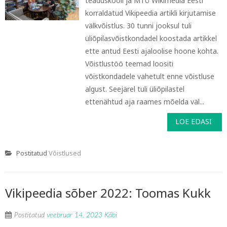
teaduskooli ja MTÜ Wikimedia Eesti
korraldatud Vikipeedia artikli kirjutamise
välkvõistlus. 30 tunni jooksul tuli
üliõpilasvõistkondadel koostada artikkel
ette antud Eesti ajaloolise hoone kohta.
Võistlustöö teemad loositi
võistkondadele vahetult enne võistluse
algust. Seejärel tuli üliõpilastel
ettenähtud aja raames mõelda väl...
LOE EDASI
Postitatud
Võistlused
Vikipeedia sõber 2022: Toomas Kukk
Postitatud
veebruar 14, 2023
Käbi