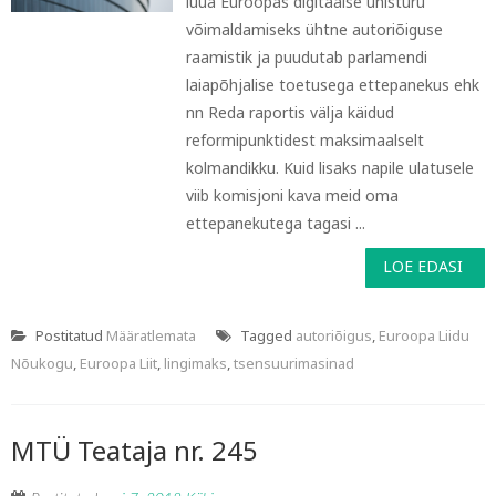
luua Euroopas digitaalse ühisturu
võimaldamiseks ühtne autoriõiguse
raamistik ja puudutab parlamendi
laiapõhjalise toetusega ettepanekus ehk
nn Reda raportis välja käidud
reformipunktidest maksimaalselt
kolmandikku. Kuid lisaks napile ulatusele
viib komisjoni kava meid oma
ettepanekutega tagasi ...
LOE EDASI
Postitatud
Määratlemata
Tagged
autoriõigus
,
Euroopa Liidu
Nõukogu
,
Euroopa Liit
,
lingimaks
,
tsensuurimasinad
MTÜ Teataja nr. 245