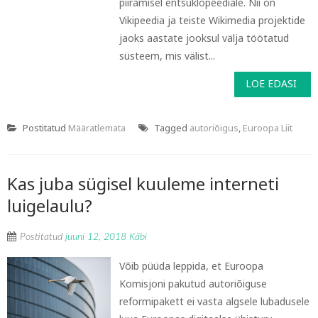
piiramisel entsüklopeediale. Nii on
Vikipeedia ja teiste Wikimedia projektide
jaoks aastate jooksul välja töötatud
süsteem, mis välist...
LOE EDASI
Postitatud
Määratlemata
Tagged
autoriõigus
,
Euroopa Liit
Kas juba sügisel kuuleme interneti
luigelaulu?
Postitatud
juuni 12, 2018
Käbi
Võib püüda leppida, et Euroopa
Komisjoni pakutud autoriõiguse
reformipakett ei vasta algsele lubadusele