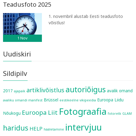
Teadusfoto 2025
1. novembril alustab Eesti teadusfoto
võistlus!
1
Nov
Uudiskiri
Sildipilv
autoriõigus
artiklivõistlus
2017
avalik omand
ajapaik
Brüssel
Euroopa Liidu
avaliku omandi manifest
eestikeelne vikipeedia
Fotograafia
Euroopa Liit
Nõukogu
fotoretk
GLAM
intervjuu
haridus
HELP
hääletamine