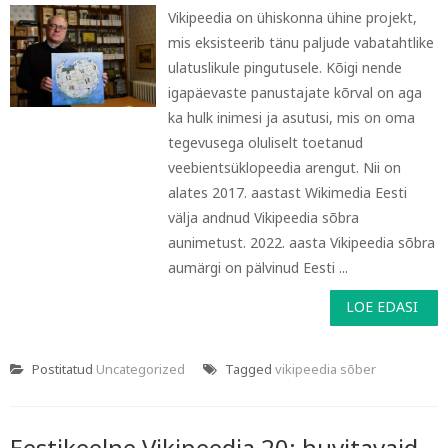
Vikipeedia on ühiskonna ühine projekt,
mis eksisteerib tänu paljude vabatahtlike
ulatuslikule pingutusele. Kõigi nende
igapäevaste panustajate kõrval on aga
ka hulk inimesi ja asutusi, mis on oma
tegevusega oluliselt toetanud
veebientsüklopeedia arengut. Nii on
alates 2017. aastast Wikimedia Eesti
välja andnud Vikipeedia sõbra
aunimetust. 2022. aasta Vikipeedia sõbra
aumärgi on pälvinud Eesti ...
LOE EDASI
Postitatud
Uncategorized
Tagged
vikipeedia sõber
Eestikeelne Vikipeedia 20: huvitavaid