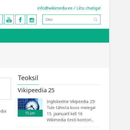
info@wikimedia.ee
/
Liitu chatiga!
Teoksil
Vikipeedia 25
Ingliskeelne Vikipeedia 25!
Tule tähista koos meiega!
edia
15
Jan
15. jaanuaril kell 16
Wikimedia Eesti kontori...