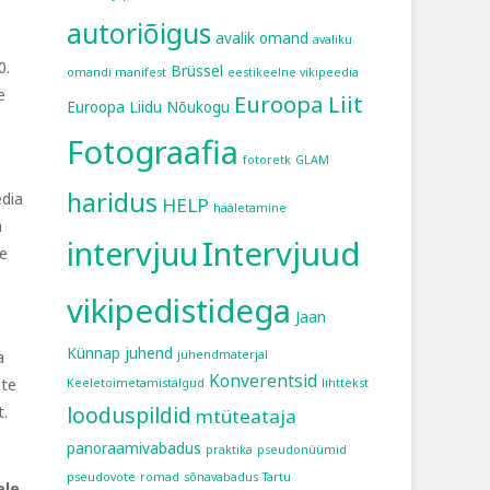
autoriõigus
avalik omand
avaliku
0.
Brüssel
omandi manifest
eestikeelne vikipeedia
e
Euroopa Liit
Euroopa Liidu Nõukogu
Fotograafia
fotoretk
GLAM
haridus
edia
HELP
hääletamine
a
intervjuu
Intervjuud
se
vikipedistidega
Jaan
Künnap
juhend
a
juhendmaterjal
Konverentsid
lte
Keeletoimetamistalgud
lihttekst
looduspildid
t.
mtüteataja
panoraamivabadus
praktika
pseudonüümid
pseudovote
romad
sõnavabadus
Tartu
ele