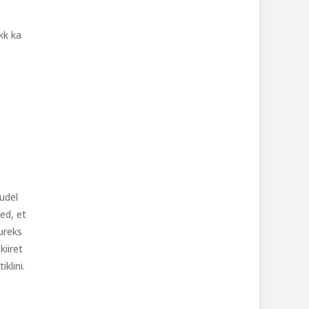
kk ka
judel
ed, et
uureks
kiiret
klini.