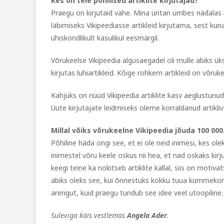
Kes on teie põhilised artiklite kirjutajad?
Praegu on kirjutaid vähe. Mina üritan umbes nädalas k
läbimiseks Vikipeediasse artikleid kirjutama, sest kuna
ühiskondlikult kasulikul eesmärgil.
Võrukeelse Vikipeedia algusaegadel oli mulle abiks üks
kirjutas lühiartikleid. Kõige rohkem artikleid on võru
Kahjuks on nüüd Vikipeedia artiklite kasv aeglustunud, 
Uute kirjutajate leidmiseks oleme korraldanud artikliv
Millal võiks võrukeelne Vikipeedia jõuda 100 000.
Põhiline häda ongi see, et ei ole neid inimesi, kes o
inimestel võru keele oskus nii hea, et nad oskaks kirj
keegi teine ka nokitseb artiklite kallal, siis on motiva
abiks oleks see, kui õnnestuks kokku tuua kümmekond a
arengut, kuid praegu tundub see idee veel utoopiline.
Suleviga käis vestlemas
Angela Ader
.