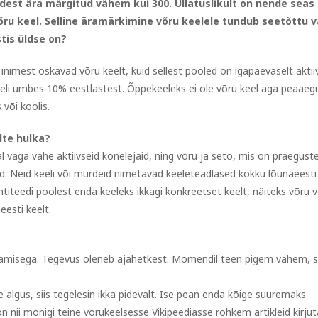
dest ära märgitud vähem kui 300. Üllatuslikult on nende seas
võru keel. Selline äramärkimine võru keelele tundub seetõttu 
stis üldse on?
nimest oskavad võru keelt, kuid sellest pooled on igapäevaselt aktii
keeli umbes 10% eestlastest. Õppekeeleks ei ole võru keel aga peaaeg
 või koolis.
lte hulka?
al väga vähe aktiivseid kõnelejaid, ning võru ja seto, mis on praegust
ed. Neid keeli või murdeid nimetavad keeleteadlased kokku lõunaeesti
iteedi poolest enda keeleks ikkagi konkreetset keelt, näiteks võru v
eesti keelt.
ndamisega. Tegevus oleneb ajahetkest. Momendil teen pigem vähem, s
e algus, siis tegelesin ikka pidevalt. Ise pean enda kõige suuremaks
on nii mõnigi teine võrukeelsesse Vikipeediasse rohkem artikleid kirju