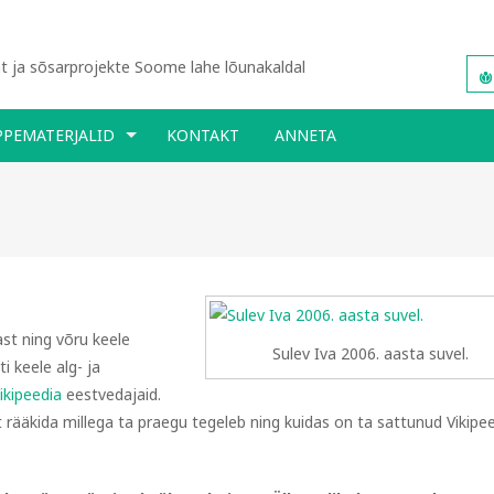
 ja sõsarprojekte Soome lahe lõunakaldal
PPEMATERJALID
KONTAKT
ANNETA
ast ning võru keele
Sulev Iva 2006. aasta suvel.
 keele alg- ja
ikipeedia
eestvedajaid.
 rääkida millega ta praegu tegeleb ning kuidas on ta sattunud Vikipe