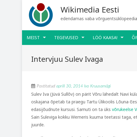
Wikimedia Eesti
edendamas vaba võrguentsüklopeediat
MEIST
TEGEVUSED
LÖÖ KAASA!
Õ
Intervjuu Sulev Ivaga
Postitatud
aprill 30, 2014
Ivo Kruusamägi
Sulev Iva (Jüvä Sullõv) on pärit Võru lähedalt Navi kül
oskajana õpetab ta praegu Tartu Ülikoolis Lõuna-Eesti
edasijõudnute kursusi. Samuti on ta üks
võrukeelse V
Sain Suleviga kokku Werneris kuuma teetassi taga, et
juurde.