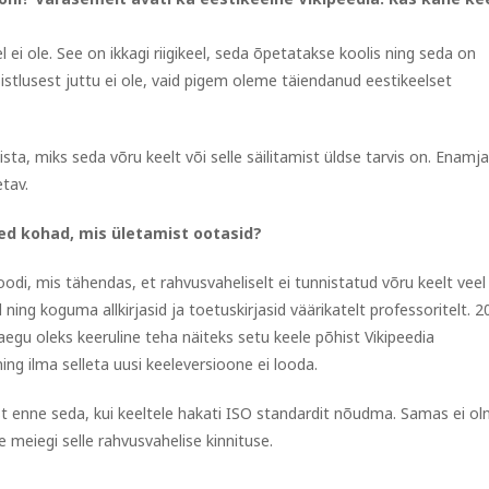
l ei ole. See on ikkagi riigikeel, seda õpetatakse koolis ning seda on
stlusest juttu ei ole, vaid pigem oleme täiendanud eestikeelset
ta, miks seda võru keelt või selle säilitamist üldse tarvis on. Enamja
etav.
ked kohad, mis ületamist ootasid?
oodi, mis tähendas, et rahvusvaheliselt ei tunnistatud võru keelt veel
ing koguma allkirjasid ja toetuskirjasid väärikatelt professoritelt. 2
aegu oleks keeruline teha näiteks setu keele põhist Vikipeedia
ing ilma selleta uusi keeleversioone ei looda.
st enne seda, kui keeltele hakati ISO standardit nõudma. Samas ei ol
meiegi selle rahvusvahelise kinnituse.