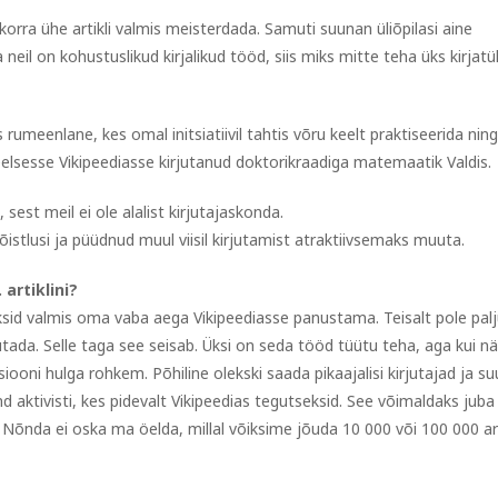
orra ühe artikli valmis meisterdada. Samuti suunan üliõpilasi aine
 neil on kohustuslikud kirjalikud tööd, siis miks mitte teha üks kirjatü
 rumeenlane, kes omal initsiatiivil tahtis võru keelt praktiseerida ning
keelsesse Vikipeediasse kirjutanud doktorikraadiga matemaatik Valdis.
sest meil ei ole alalist kirjutajaskonda.
õistlusi ja püüdnud muul viisil kirjutamist atraktiivsemaks muuta.
 artiklini?
leksid valmis oma vaba aega Vikipeediasse panustama. Teisalt pole pal
utada. Selle taga see seisab. Üksi on seda tööd tüütu teha, aga kui nä
tsiooni hulga rohkem. Põhiline olekski saada pikaajalisi kirjutajad ja s
ktivisti, kes pidevalt Vikipeedias tegutseksid. See võimaldaks juba 
 Nõnda ei oska ma öelda, millal võiksime jõuda 10 000 või 100 000 arti