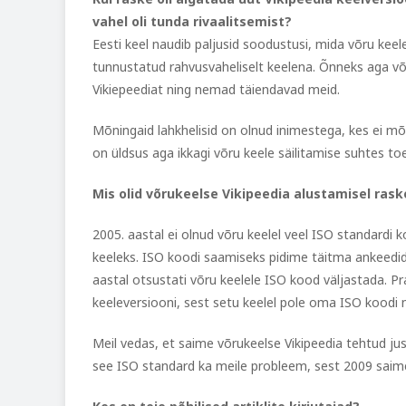
vahel oli tunda rivaalitsemist?
Eesti keel naudib paljusid soodustusi, mida võru keele
tunnustatud rahvusvaheliselt keelena. Õnneks aga või
Vikiepeediat ning nemad täiendavad meid.
Mõningaid lahkhelisid on olnud inimestega, kes ei mõis
on üldsus aga ikkagi võru keele säilitamise suhtes to
Mis olid võrukeelse Vikipeedia alustamisel ras
2005. aastal ei olnud võru keelel veel ISO standardi k
keeleks. ISO koodi saamiseks pidime täitma ankeedid n
aastal otsustati võru keelele ISO kood väljastada. Pr
keeleversiooni, sest setu keelel pole oma ISO koodi n
Meil vedas, et saime võrukeelse Vikipeedia tehtud ju
see ISO standard ka meile probleem, sest 2009 saime 