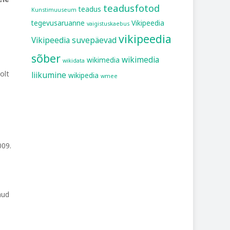
teadusfotod
teadus
Kunstimuuseum
tegevusaruanne
Vikipeedia
vaigistuskaebus
vikipeedia
Vikipeedia suvepäevad
sõber
wikimedia
wikimedia
wikidata
olt
liikumine
wikipedia
wmee
009.
nud