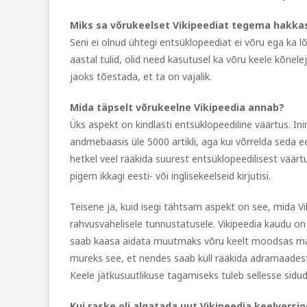
Miks sa võrukeelset Vikipeediat tegema hakka
Seni ei olnud ühtegi entsüklopeediat ei võru ega ka 
aastal tulid, olid need kasutusel ka võru keele kõnel
jaoks tõestada, et ta on vajalik.
Mida täpselt võrukeelne Vikipeedia annab?
Üks aspekt on kindlasti entsüklopeediline väärtus. In
andmebaasis üle 5000 artikli, aga kui võrrelda seda ees
hetkel veel rääkida suurest entsüklopeedilisest väär
pigem ikkagi eesti- või inglisekeelseid kirjutisi.
Teisene ja, kuid isegi tähtsam aspekt on see, mida Vi
rahvusvahelisele tunnustatusele. Vikipeedia kaudu on v
saab kaasa aidata muutmaks võru keelt moodsas maai
mureks see, et nendes saab küll rääkida adramaadest 
Keele jätkusuutlikuse tagamiseks tuleb sellesse sidu
Kui raske oli algatada uut Vikipeedia keelversi