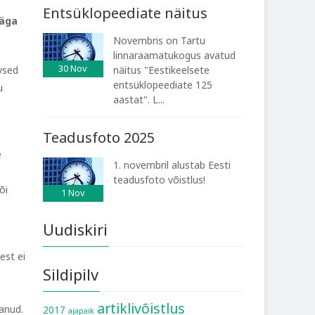
Entsüklopeediate näitus
väga
Novembris on Tartu
linnaraamatukogus avatud
30
Nov
vsed
näitus "Eestikeelsete
entsüklopeediate 125
u
aastat". L...
Teadusfoto 2025
e
1. novembril alustab Eesti
teadusfoto võistlus!
õi
1
Nov
Uudiskiri
est ei
Sildipilv
artiklivõistlus
tanud.
2017
ajapaik