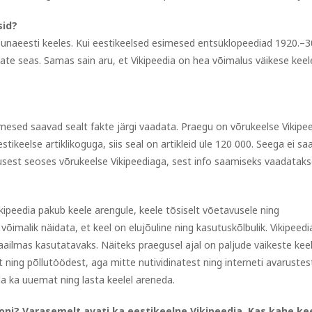
sid?
lõunaeesti keeles. Kui eestikeelsed esimesed entsüklopeediad 1920.–3
ejate seas. Samas sain aru, et Vikipeedia on hea võimalus väikese keel
imesed saavad sealt fakte järgi vaadata. Praegu on võrukeelse Vikipe
tikeelse artiklikoguga, siis seal on artikleid üle 120 000. Seega ei sa
tusest seoses võrukeelse Vikipeediaga, sest info saamiseks vaadatak
kipeedia pakub keele arengule, keele tõsiselt võetavusele ning
õimalik näidata, et keel on elujõuline ning kasutuskõlbulik. Vikipeedi
lmas kasutatavaks. Näiteks praegusel ajal on paljude väikeste kee
ning põllutöödest, aga mitte nutividinatest ning interneti avarustes
da ka uuemat ning lasta keelel areneda.
ooni? Varasemelt avati ka eestikeelne Vikipeedia. Kas kahe ke