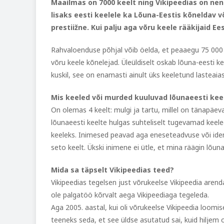
Maailmas on 7000 keelt ning Vikipeedias on nen
lisaks eesti keelele ka Lõuna-Eestis kõneldav 
prestiižne. Kui palju aga võru keele rääkijaid Ee
Rahvaloenduse põhjal võib öelda, et peaaegu 75 000 i
võru keele kõnelejad. Üleüldiselt oskab lõuna-eesti 
kuskil, see on enamasti ainult üks keeletund lasteaias
Mis keeled või murded kuuluvad lõunaeesti kee
On olemas 4 keelt: mulgi ja tartu, millel on tänapäev
lõunaeesti keelte hulgas suhteliselt tugevamad keel
keeleks. Inimesed peavad aga eneseteadvuse või ident
seto keelt. Ükski inimene ei ütle, et mina räägin lõuna
Mida sa täpselt Vikipeedias teed?
Vikipeedias tegelsen just võrukeelse Vikipeedia are
ole palgatöö kõrvalt aega Vikipeediaga tegeleda.
Aga 2005. aastal, kui oli võrukeelse Vikipeedia loomis
teeneks seda, et see üldse asutatud sai, kuid hiljem 