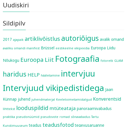
Uudiskiri
Sildipilv
autoriõigus
artiklivõistlus
2017
avalik omand
ajapaik
Brüssel
Euroopa Liidu
avaliku omandi manifest
eestikeelne vikipeedia
Fotograafia
Euroopa Liit
Nõukogu
fotoretk
GLAM
intervjuu
haridus
HELP
hääletamine
Intervjuud vikipedistidega
Jaan
Konverentsid
Künnap
juhend
juhendmaterjal
Keeletoimetamistalgud
looduspildid
mtüteataja
panoraamivabadus
lihttekst
praktika
pseudonüümid
pseudovote
romad
sõnavabadus
Tartu
teadusfotod
teadus
tegevusaruanne
Kunstimuuseum