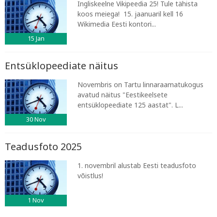
Ingliskeelne Vikipeedia 25! Tule tähista
koos meiega! 15. jaanuaril kell 16
Wikimedia Eesti kontori...
15
Jan
Entsüklopeediate näitus
Novembris on Tartu linnaraamatukogus
avatud näitus "Eestikeelsete
entsüklopeediate 125 aastat". L...
30
Nov
Teadusfoto 2025
1. novembril alustab Eesti teadusfoto
võistlus!
1
Nov