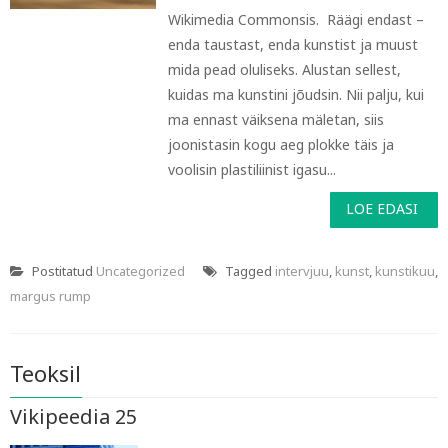
Wikimedia Commonsis. Räägi endast –
enda taustast, enda kunstist ja muust
mida pead oluliseks. Alustan sellest,
kuidas ma kunstini jõudsin. Nii palju, kui
ma ennast väiksena mäletan, siis
joonistasin kogu aeg plokke täis ja
voolisin plastiliinist igasu...
LOE EDASI
Postitatud
Uncategorized
Tagged
intervjuu
,
kunst
,
kunstikuu
,
margus rump
Teoksil
Vikipeedia 25