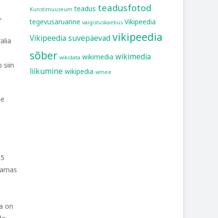
teadusfotod
teadus
Kunstimuuseum
,
tegevusaruanne
Vikipeedia
vaigistuskaebus
vikipeedia
Vikipeedia suvepäevad
alia
i
sõber
wikimedia
wikimedia
wikidata
 siin
liikumine
wikipedia
wmee
se
15
 Samas
ha on