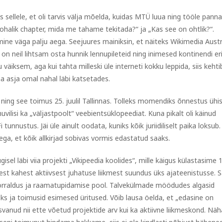
sellele, et oli tarvis välja mõelda, kuidas MTÜ luua ning tööle panna
 kohalik chapter, mida me tahame tekitada?“ ja „Kas see on ohtlik?“.
e väga palju aega. Seejuures mainiksin, et näiteks Wikimedia Austr
 on neil lihtsam osta hunnik lennupileteid ning inimesed kontinendi er
 väiksem, aga kui tahta milleski üle interneti kokku leppida, siis kehtib
 asja omal nahal läbi katsetades.
ing see toimus 25. juulil Tallinnas. Tolleks momendiks õnnestus ühi
huvilisi ka „väljastpoolt“ veebientsüklopeediat. Kuna pikalt oli käinud
unnustus. Jäi üle ainult oodata, kuniks kõik juriidiliselt paika loksub.
a, et kõik allkirjad sobivas vormis edastatud saaks.
el läbi viia projekti „Vikipeedia koolides“, mille käigus külastasime 
 sest kahest aktiivsest juhatuse liikmest suundus üks ajateenistusse.
korraldus ja raamatupidamise pool. Talvekülmade möödudes algasid
s ja toimusid esimesed üritused. Võib lausa öelda, et „edasine on
svanud nii ette võetud projektide arv kui ka aktiivne liikmeskond. Nä