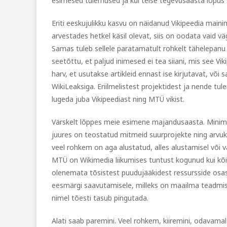
esimesed tulemused ja kui teise tegevusaasta lõpus 
Eriti eeskujulikku kasvu on näidanud Vikipeedia maini
arvestades hetkel käsil olevat, siis on oodata vaid v
Samas tuleb sellele paratamatult rohkelt tähelepanu
seetõttu, et paljud inimesed ei tea siiani, mis see Vi
harv, et usutakse artikleid ennast ise kirjutavat, või
WikiLeaksiga. Eriilmelistest projektidest ja nende tu
lugeda juba Vikipeediast ning MTÜ vikist.
Värskelt lõppes meie esimene majandusaasta. Minim
juures on teostatud mitmeid suurprojekte ning arvuka
veel rohkem on aga alustatud, alles alustamisel või 
MTÜ on Wikimedia liikumises tuntust kogunud kui kõi
olenemata tõsistest puudujääkidest ressursside osa
eesmärgi saavutamisele, milleks on maailma teadmist
nimel tõesti tasub pingutada.
Alati saab paremini. Veel rohkem, kiiremini, odavamal