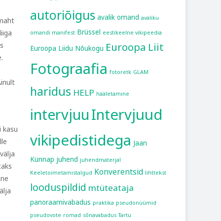
autoriõigus
avalik omand
avaliku
 maht
Brüssel
iiga
omandi manifest
eestikeelne vikipeedia
Euroopa Liit
ks
Euroopa Liidu Nõukogu
.
Fotograafia
fotoretk
GLAM
inult
haridus
HELP
hääletamine
intervjuu
Intervjuud
i kasu
vikipedistidega
lle
Jaan
välja
Künnap
juhend
juhendmaterjal
taks
Konverentsid
Keeletoimetamistalgud
lihttekst
ine
looduspildid
mtüteataja
älja
panoraamivabadus
praktika
pseudonüümid
pseudovote
romad
sõnavabadus
Tartu