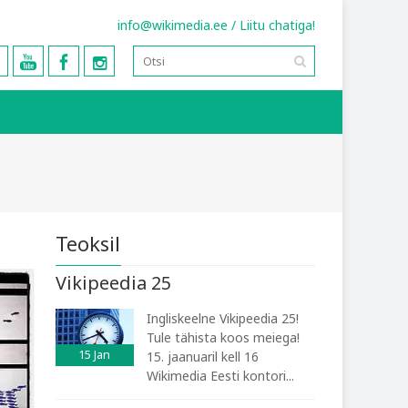
info@wikimedia.ee
/
Liitu chatiga!
Teoksil
Vikipeedia 25
Ingliskeelne Vikipeedia 25!
Tule tähista koos meiega!
15
Jan
15. jaanuaril kell 16
Wikimedia Eesti kontori...