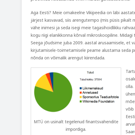
Aga Eesti? Meie omakeelne Vikipeedia on läbi aastate 
järjest kasvavad, siis arengutempo (mis püsis pikalt m
vähe inimesi ja seda isegi meie tagasihoidlikku rah
kogu riigi elanikkonna kõrval mikroskoopiline. Midag
Seega jõudsime juba 2009. aastal arusaamisele, et vanal
kirjutamisele-toimetamisele peame alustama seda pr
nõnda on võimalik arengut kiirendada.
Tart
osal
olla
ühen
mõel
võib
Eest
MTÜ on usinalt tegelenud finantsvahendite
arva
impordiga.
Saar