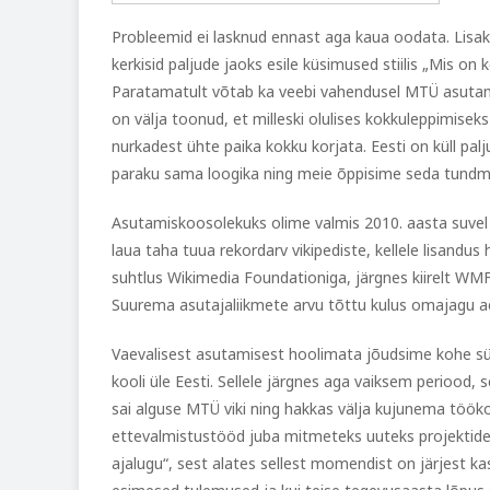
Probleemid ei lasknud ennast aga kaua oodata. Lisaks 
kerkisid paljude jaoks esile küsimused stiilis „Mis on
Paratamatult võtab ka veebi vahendusel MTÜ asutamin
on välja toonud, et milleski olulises kokkuleppimiseks
nurkadest ühte paika kokku korjata. Eesti on küll palju
paraku sama loogika ning meie õppisime seda tundma
Asutamiskoosolekuks olime valmis 2010. aasta suvel n
laua taha tuua rekordarv vikipediste, kellele lisandus 
suhtlus Wikimedia Foundationiga, järgnes kiirelt WMFi t
Suurema asutajaliikmete arvu tõttu kulus omajagu aeg
Vaevalisest asutamisest hoolimata jõudsime kohe sügis
kooli üle Eesti. Sellele järgnes aga vaiksem periood,
sai alguse MTÜ viki ning hakkas välja kujunema töö
ettevalmistustööd juba mitmeteks uuteks projektidek
ajalugu“, sest alates sellest momendist on järjest ka