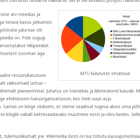
seni toimunut hindama hakkame, siis ei ole kindlasti põhjust häbene
miste arv meedias ja
äga terava kasvu jätkumist.
 pöörata juba kas või
kipeedia on. Pole sugugi
 samastatakse Vikipeediat
lemustest soovitan aga
MTÜ kulutuste struktuur.
aalse ressursikasutuse
lt väiksemaid üritusi –
vähemalt planeerimisel. Juhatus on toimekas ja liikmeskond kasvab. M
ge efektiivsem haruorganisatsioon, kes teeb suuri asju
s. Samas on kõige olulisem, et oleme seadnud tugeva aluse oma põhi
e kõigile vabalt kättesaadavaks muutmine eesti ja võru keeles. Sell
t, tulemuslikumalt jne. Wikimedia Eesti on kui tohutu kasvupotentsia