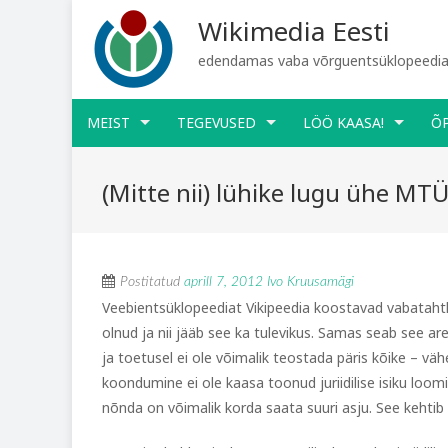
Wikimedia Eesti
edendamas vaba võrguentsüklopeediat
MEIST
TEGEVUSED
LÖÖ KAASA!
Õ
(Mitte nii) lühike lugu ühe MT
Postitatud
aprill 7, 2012
Ivo Kruusamägi
Veebientsüklopeediat Vikipeedia koostavad vabataht
olnud ja nii jääb see ka tulevikus. Samas seab see are
ja toetusel ei ole võimalik teostada päris kõike – vä
koondumine ei ole kaasa toonud juriidilise isiku loo
nõnda on võimalik korda saata suuri asju. See kehtib 