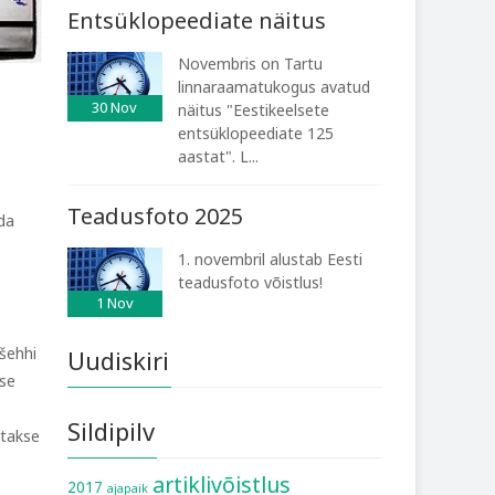
Entsüklopeediate näitus
Novembris on Tartu
linnaraamatukogus avatud
30
Nov
näitus "Eestikeelsete
entsüklopeediate 125
aastat". L...
Teadusfoto 2025
da
1. novembril alustab Eesti
teadusfoto võistlus!
1
Nov
Tšehhi
Uudiskiri
sse
Sildipilv
atakse
artiklivõistlus
2017
ajapaik