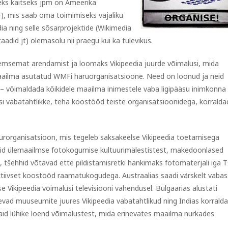
iseks kaitseks jpm on Ameerika
), mis saab oma toimimiseks vajaliku
ia ning selle sõsarprojektide (Wikimedia
taadid jt) olemasolu nii praegu kui ka tulevikus.
emsemat arendamist ja loomaks Vikipeedia juurde võimalusi, mida
aailma asutatud WMFi haruorganisatsioone. Need on loonud ja neid
 – võimaldada kõikidele maailma inimestele vaba ligipääsu inimkonna
usi vabatahtlikke, teha koostööd teiste organisatsioonidega, korralda
urorganisatsioon, mis tegeleb saksakeelse Vikipeedia toetamisega
sid ülemaailmse fotokogumise kultuurimälestistest, makedoonlased
a, tšehhid võtavad ette pildistamisretki hankimaks fotomaterjali iga 
 aktiivset koostööd raamatukogudega. Austraalias saadi värskelt vaba
se Vikipeedia võimalusi televisiooni vahendusel. Bulgaarias alustati
vad muuseumite juures Vikipeedia vabatahtlikud ning Indias korrald
aid lühike loend võimalustest, mida erinevates maailma nurkades