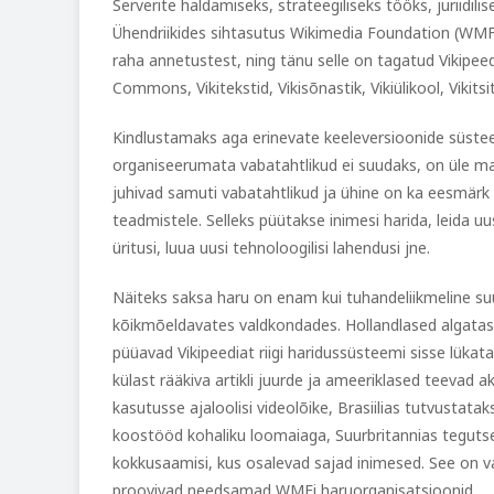
Serverite haldamiseks, strateegiliseks tööks, juriidil
Ühendriikides sihtasutus Wikimedia Foundation (WMF
raha annetustest, ning tänu selle on tagatud Vikipeed
Commons, Vikitekstid, Vikisõnastik, Vikiülikool, Vikitsi
Kindlustamaks aga erinevate keeleversioonide süste
organiseerumata vabatahtlikud ei suudaks, on üle m
juhivad samuti vabatahtlikud ja ühine on ka eesmärk
teadmistele. Selleks püütakse inimesi harida, leida u
üritusi, luua uusi tehnoloogilisi lahendusi jne.
Näiteks saksa haru on enam kui tuhandeliikmeline su
kõikmõeldavates valdkondades. Hollandlased algata
püüavad Vikipeediat riigi haridussüsteemi sisse lükat
külast rääkiva artikli juurde ja ameeriklased teevad
kasutusse ajaloolisi videolõike, Brasiilias tutvustatak
koostööd kohaliku loomaiaga, Suurbritannias tegutse
kokkusaamisi, kus osalevad sajad inimesed. See on v
proovivad needsamad WMFi haruorganisatsioonid.