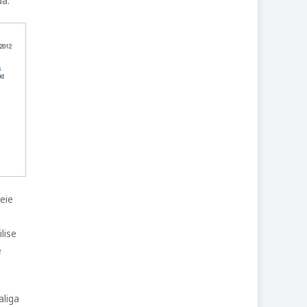
da.
eie
lise
e
aliga