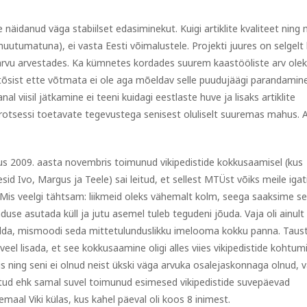
näidanud väga stabiilset edasiminekut. Kuigi artiklite kvaliteet ning
uutumatuna), ei vasta Eesti võimalustele. Projekti juures on selgelt l
vaarvu arvestades. Ka kümnetes kordades suurem kaastööliste arv ole
i tõsist ette võtmata ei ole aga mõeldav selle puudujäägi parandamine
 viisil jätkamine ei teeni kuidagi eestlaste huve ja lisaks artiklite
otsessi toetavate tegevustega senisest oluliselt suuremas mahus. A
us 2009. aasta novembris toimunud vikipedistide kokkusaamisel (kus
esid Ivo, Margus ja Teele) sai leitud, et sellest MTÜst võiks meile igat
. Mis veelgi tähtsam: liikmeid oleks vähemalt kolm, seega saaksime se
duse asutada küll ja jutu asemel tuleb tegudeni jõuda. Vaja oli ainult 
da, mismoodi seda mittetulunduslikku imelooma kokku panna. Taus
 veel lisada, et see kokkusaamine oligi alles viies vikipedistide kohtum
is ning seni ei olnud neist ükski väga arvuka osalejaskonnaga olnud, v
tud ehk samal suvel toimunud esimesed vikipedistide suvepäevad
emaal Viki külas, kus kahel päeval oli koos 8 inimest.