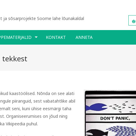
 ja sõsarprojekte Soome lahe lõunakaldal
PPEMATERJALID
KONTAKT
ANNETA
Ü tekkest
likud kaastöölised. Nõnda on see
alati
ngule piiranguid, sest vabatahtlike abil
hemalt seni, kuni ühise eesmärgi taha
mist. Organiseerumises on jõud ning
ka Vikipeedia puhul.