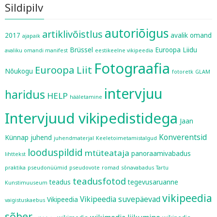
Sildipilv
autoriõigus
artiklivõistlus
2017
avalik omand
ajapaik
Brüssel
Euroopa Liidu
avaliku omandi manifest
eestikeelne vikipeedia
Fotograafia
Euroopa Liit
Nõukogu
fotoretk
GLAM
intervjuu
haridus
HELP
hääletamine
Intervjuud vikipedistidega
Jaan
Konverentsid
Künnap
juhend
juhendmaterjal
Keeletoimetamistalgud
looduspildid
mtüteataja
panoraamivabadus
lihttekst
praktika
pseudonüümid
pseudovote
romad
sõnavabadus
Tartu
teadusfotod
teadus
tegevusaruanne
Kunstimuuseum
vikipeedia
Vikipeedia suvepäevad
Vikipeedia
vaigistuskaebus
sõber