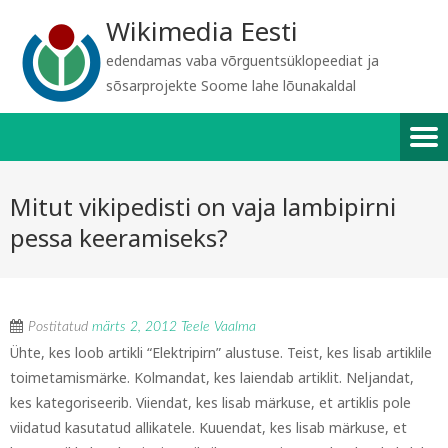
Wikimedia Eesti
edendamas vaba võrguentsüklopeediat ja
sõsarprojekte Soome lahe lõunakaldal
Mitut vikipedisti on vaja lambipirni
pessa keeramiseks?
Postitatud
märts 2, 2012
Teele Vaalma
Ühte, kes loob artikli “Elektripirn” alustuse. Teist, kes lisab artiklile
toimetamismärke. Kolmandat, kes laiendab artiklit. Neljandat,
kes kategoriseerib. Viiendat, kes lisab märkuse, et artiklis pole
viidatud kasutatud allikatele. Kuuendat, kes lisab märkuse, et