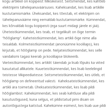
kogu artikkel on kopipeist Miksikesest. Seitsmendat, kes kahtleb
elektripirni tähelepanuväärsuses. Kaheksandat, kes lisab artiklile
kustutamismärke. Üheksandat, kes tõestab, et elektripirn on
tähelepanuväärne ning eemaldab kustutamismärke. Kümnendat,
kes kõrvaldab kogu kopipeisti (ega suurt midagi järele ei jää).
Üheteistkümnendat, kes teab, et tegelikult on õige termin
“hõõglamp”. Kaheteistkümnendat, kes artikli õige nime alla
teisaldab. Kolmeteistkümnendat (anonüümne koolilaps), kes
kirjutab, et hõõglamp on pede. Neljateistkümnendat, kes selle
vandalismi tagasi keerab ja koolilapse blokeerib.
Viieteistkümnendat, kes artiklit täiendab ja lisab lõpuks ka viited
kasutatud allikatele. Kuueteistkümnendat, kes lisab keelelingid
teistesse Vikipeediatesse. Seitsmeteistkümnendat, kes ütleb, et
hõõglamp on defineeritud valesti. Kaheksateistkümnendat, kes
artikli ära toimetab. Üheksateistkümnendat, kes lisab pildi
hõõglambist. Kahekümnendat, kes seab kahtluse alla pildi
kasutusõigused, kuna selgus, et pildistatud pirni disain on
autoriõigustega kaitstud. Kahekümne esimest, kes lisab uue pildi