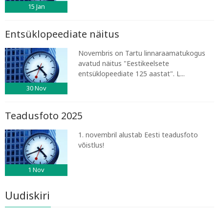
15
Jan
Entsüklopeediate näitus
Novembris on Tartu linnaraamatukogus
avatud näitus "Eestikeelsete
entsüklopeediate 125 aastat". L...
30
Nov
Teadusfoto 2025
1. novembril alustab Eesti teadusfoto
võistlus!
1
Nov
Uudiskiri