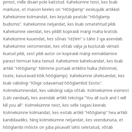
pirnist, mille disain pole kaitstud. Kahekümne teist, kes lisab
märkuse, et maoori keeles on “Hõõglamp” eeskujulik artikkel.
Kahekümne kolmandat, kes kirjutab peatüki “Hõõglamp
budismis”. Kahekümne neljandat, kes lisab omatehtud pildi.
Kahekümne viiendat, kes pildilt kopiraidi märgi maha kratsib.
Kahekümne kuuendat, kes sõnas “režiim” s-tähe ž-ga asendab.
Kahekümne seitsmendat, kes võtab välja ja kustutab viimati
lisatud pildi, sest pildi autor on kopiraidi märgi eemaldamise
pärast hirmsat kära teinud. Kahekümne kaheksandat, kes lisab
artikli “Hõõglamp” Nõmme portaali artiklite hulka (Nõmmel,
teate, kasutavad kõik hõõglampi). Kahekümne üheksandat, kes
lisab välislingi “Kõige odavamad hõõglambid Eestis”.
Kolmekümnendat, kes välislingi välja võtab. Kolmekümne esimest
(Läti vandaal), kes asendab artikli tekstiga “You all suck and I will
kill you all”. Kolmekümne teist, kes selle tagasi keerab.
Kolmekümne kolmandat, kes esitab artikli “Hõõglamp” hea artikli
kandidaadiks. Ning kolmekümne neljandat, kes veendununa, et
hõõglambi mõiste on juba piisavalt lahti seletatud, võtab