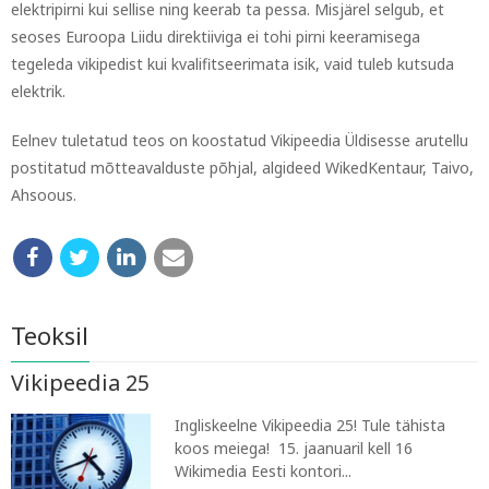
elektripirni kui sellise ning keerab ta pessa. Misjärel selgub, et
seoses Euroopa Liidu direktiiviga ei tohi pirni keeramisega
tegeleda vikipedist kui kvalifitseerimata isik, vaid tuleb kutsuda
elektrik.
Eelnev tuletatud teos on koostatud Vikipeedia Üldisesse arutellu
postitatud mõtteavalduste põhjal, algideed WikedKentaur, Taivo,
Ahsoous.
Teoksil
Vikipeedia 25
Ingliskeelne Vikipeedia 25! Tule tähista
koos meiega! 15. jaanuaril kell 16
Wikimedia Eesti kontori...