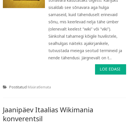
sõnavara kasutataks õigesti. Kahjuks
sisaldab see sõnavara aga hulga
sarnaseid, kuid tähenduselt erinevaid
sõnu, mis keerlevad nelja tähe ümber
(olenevalt keelest “wiki” või “viki”).
Siinkohal tahamegi kõigile huvilistele,
sealhulgas näiteks ajakirjanikele,
tutvustada meiega seotud termineid ja
nende tähendusi. Järgnevalt on t...
LOE EDASI
Postitatud
Määratlemata
Jaanipäev Itaalias Wikimania
konverentsil