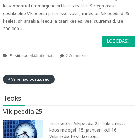
kauaoodatud ümmargune artiklite arv täis. Sellega astus
eestikeelne Vikipeedia järgmisse klassi, milles on Vikipeediad 25
keeles, sh araabia, leedu ja taani keeles. Veel suuremaid, üle
300 000 a...
LOE EDASI
Postitatud
Määratlemata
2 Comments
Vanemad postitused
Teoksil
Vikipeedia 25
Ingliskeelne Vikipeedia 25! Tule tähista
koos meiega! 15. jaanuaril kell 16
Wikimedia Eesti kontori...