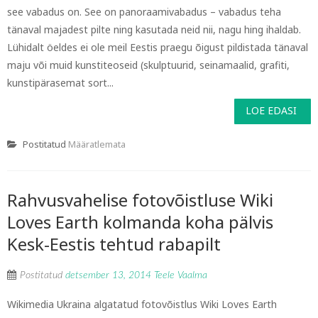
see vabadus on. See on panoraamivabadus – vabadus teha
tänaval majadest pilte ning kasutada neid nii, nagu hing ihaldab.
Lühidalt öeldes ei ole meil Eestis praegu õigust pildistada tänaval
maju või muid kunstiteoseid (skulptuurid, seinamaalid, grafiti,
kunstipärasemat sort...
LOE EDASI
Postitatud
Määratlemata
Rahvusvahelise fotovõistluse Wiki
Loves Earth kolmanda koha pälvis
Kesk-Eestis tehtud rabapilt
Postitatud
detsember 13, 2014
Teele Vaalma
Wikimedia Ukraina algatatud fotovõistlus Wiki Loves Earth