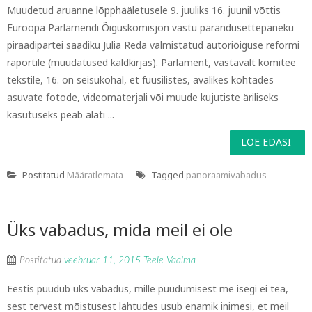
Muudetud aruanne lõpphääletusele 9. juuliks 16. juunil võttis
Euroopa Parlamendi Õiguskomisjon vastu parandusettepaneku
piraadipartei saadiku Julia Reda valmistatud autoriõiguse reformi
raportile (muudatused kaldkirjas). Parlament, vastavalt komitee
tekstile, 16. on seisukohal, et füüsilistes, avalikes kohtades
asuvate fotode, videomaterjali või muude kujutiste äriliseks
kasutuseks peab alati ...
LOE EDASI
Postitatud
Määratlemata
Tagged
panoraamivabadus
Üks vabadus, mida meil ei ole
Postitatud
veebruar 11, 2015
Teele Vaalma
Eestis puudub üks vabadus, mille puudumisest me isegi ei tea,
sest tervest mõistusest lähtudes usub enamik inimesi, et meil