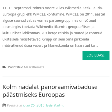
11.-13. septembril toimus Voore külas Wikimedia Kesk- ja Ida-
Euroopa grupi ehk WMCEE kohtumine. WMCEE on 2011. aastal
alguse saanud vabas vormis partnergrupp, mis on võtnud
eesmärgiks toetada Wikimedia liikumist geograafilises ja
kultuurilises lähikonnas, kus kerge reisida ja mured ja rõõmud
üksteisele mõistetavad. Grupp on seni oma piirkonda
määratlenud üsna vabalt ja liikmeskonda on haaratud ka ...
LOE EDASI
Postitatud
Määratlemata
Kolm nädalat panoraamivabaduse
päästmiseks Euroopas
Postitatud
juuni 25, 2015
Teele Vaalma