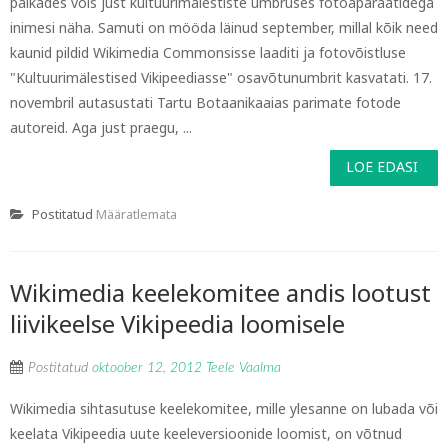
paikades võis just kultuurimälestiste ümbruses fotoaparaatidega
inimesi näha. Samuti on mööda läinud september, millal kõik need
kaunid pildid Wikimedia Commonsisse laaditi ja fotovõistluse
"Kultuurimälestised Vikipeediasse" osavõtunumbrit kasvatati. 17.
novembril autasustati Tartu Botaanikaaias parimate fotode
autoreid. Aga just praegu, ...
LOE EDASI
Postitatud
Määratlemata
Wikimedia keelekomitee andis lootust
liivikeelse Vikipeedia loomisele
Postitatud
oktoober 12, 2012
Teele Vaalma
Wikimedia sihtasutuse keelekomitee, mille ylesanne on lubada või
keelata Vikipeedia uute keeleversioonide loomist, on võtnud