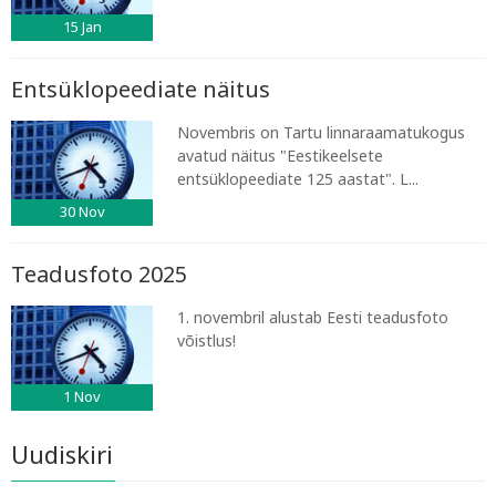
15
Jan
Entsüklopeediate näitus
Novembris on Tartu linnaraamatukogus
avatud näitus "Eestikeelsete
entsüklopeediate 125 aastat". L...
30
Nov
Teadusfoto 2025
1. novembril alustab Eesti teadusfoto
võistlus!
1
Nov
Uudiskiri