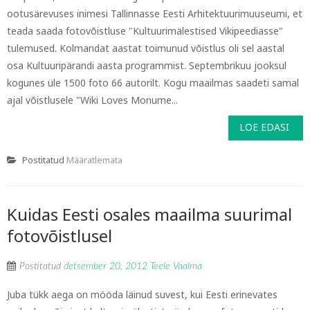
ootusärevuses inimesi Tallinnasse Eesti Arhitektuurimuuseumi, et
teada saada fotovõistluse "Kultuurimälestised Vikipeediasse"
tulemused. Kolmandat aastat toimunud võistlus oli sel aastal
osa Kultuuripärandi aasta programmist. Septembrikuu jooksul
kogunes üle 1500 foto 66 autorilt. Kogu maailmas saadeti samal
ajal võistlusele "Wiki Loves Monume...
LOE EDASI
Postitatud
Määratlemata
Kuidas Eesti osales maailma suurimal
fotovõistlusel
Postitatud
detsember 20, 2012
Teele Vaalma
Juba tükk aega on mööda läinud suvest, kui Eesti erinevates