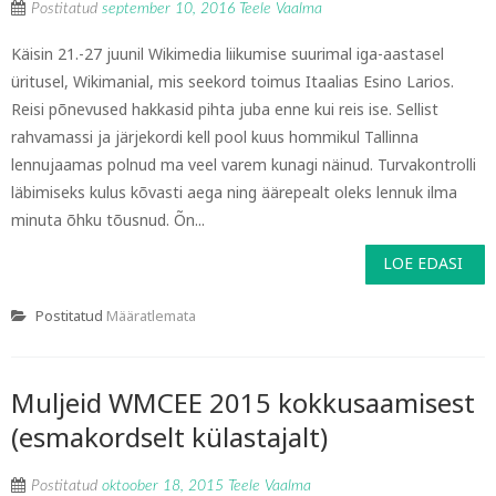
Postitatud
september 10, 2016
Teele Vaalma
Käisin 21.-27 juunil Wikimedia liikumise suurimal iga-aastasel
üritusel, Wikimanial, mis seekord toimus Itaalias Esino Larios.
Reisi põnevused hakkasid pihta juba enne kui reis ise. Sellist
rahvamassi ja järjekordi kell pool kuus hommikul Tallinna
lennujaamas polnud ma veel varem kunagi näinud. Turvakontrolli
läbimiseks kulus kõvasti aega ning äärepealt oleks lennuk ilma
minuta õhku tõusnud. Õn...
LOE EDASI
Postitatud
Määratlemata
Muljeid WMCEE 2015 kokkusaamisest
(esmakordselt külastajalt)
Postitatud
oktoober 18, 2015
Teele Vaalma