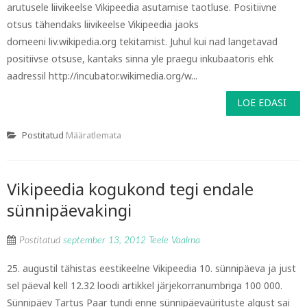
arutusele liivikeelse Vikipeedia asutamise taotluse. Positiivne
otsus tähendaks liivikeelse Vikipeedia jaoks
domeeni liv.wikipedia.org tekitamist. Juhul kui nad langetavad
positiivse otsuse, kantaks sinna yle praegu inkubaatoris ehk
aadressil http://incubator.wikimedia.org/w...
LOE EDASI
Postitatud
Määratlemata
Vikipeedia kogukond tegi endale
sünnipäevakingi
Postitatud
september 13, 2012
Teele Vaalma
25. augustil tähistas eestikeelne Vikipeedia 10. sünnipäeva ja just
sel päeval kell 12.32 loodi artikkel järjekorranumbriga 100 000.
Sünnipäev Tartus Paar tundi enne sünnipäevaürituste algust sai