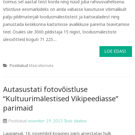
toimus sel aastal teist korda ning nüüd juba rahvusvahelisena.
Võistluse eesmärkideks on anda vabasse kasutusse võimalikult
palju pildimaterjali loodusmälestistest ja kaitsealadest ning
panustada keskkonna kaitsmisse avalikkuse parema teavitamise
teel. Osales üle 3000 pildistaja 15 riigist, loodusmälestiste
ülesvõtteid koguti 71 225....
LOE EDASI
Postitatud
Määratlemata
Autasustati fotovõistluse
“Kultuurimälestised Vikipeediasse”
parimaid
Postitatud
november 19, 2013
Teele Vaalma
Laupäeval, 16. novembril kogunes päris arvestatav hulk