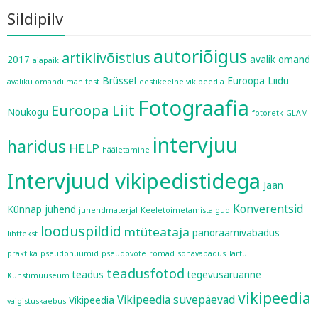
Sildipilv
autoriõigus
artiklivõistlus
2017
avalik omand
ajapaik
Brüssel
Euroopa Liidu
avaliku omandi manifest
eestikeelne vikipeedia
Fotograafia
Euroopa Liit
Nõukogu
fotoretk
GLAM
intervjuu
haridus
HELP
hääletamine
Intervjuud vikipedistidega
Jaan
Konverentsid
Künnap
juhend
juhendmaterjal
Keeletoimetamistalgud
looduspildid
mtüteataja
panoraamivabadus
lihttekst
praktika
pseudonüümid
pseudovote
romad
sõnavabadus
Tartu
teadusfotod
teadus
tegevusaruanne
Kunstimuuseum
vikipeedia
Vikipeedia suvepäevad
Vikipeedia
vaigistuskaebus