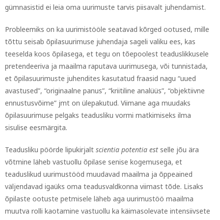
gümnasistid ei leia oma uurimuste tarvis piisavalt juhendamist.
Probleemiks on ka uurimistööle seatavad kõrged ootused, mille
tõttu seisab õpilasuurimuse juhendaja sageli valiku ees, kas
teeselda koos õpilasega, et tegu on tõepoolest teaduslikkusele
pretendeeriva ja maailma raputava uurimusega, või tunnistada,
et õpilasuurimuste juhendites kasutatud fraasid nagu “uued
avastused”, “originaalne panus”, “kriitiline analüüs”, “objektiivne
ennustusvõime” jmt on ülepakutud. Viimane aga muudaks
õpilasuurimuse pelgaks teadusliku vormi matkimiseks ilma
sisulise eesmärgita.
Teadusliku pöörde lipukirjalt
scientia potentia est
selle jõu ära
võtmine läheb vastuollu õpilase senise kogemusega, et
teaduslikud uurimustööd muudavad maailma ja õppeained
väljendavad igaüks oma teadusvaldkonna viimast tõde. Lisaks
õpilaste ootuste petmisele läheb aga uurimustöö maailma
muutva rolli kaotamine vastuollu ka käimasolevate intensiivsete