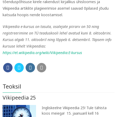
tõenduspõhisuse kirele rakendust kirjalikus ühisloomes ja
Vikipeedia artiklite plagieerimise asemel saavad õpilased jõudu
katsuda hoopis nende koostamisel.
Vikipeedia e-kursus on tasuta, osalejate piirarv on 50 ning
registreerimine on TÜ teaduskooli lehel avatud kuni 8. oktoobrini.
Kursus algab 11. oktoobril ning lõppeb 6. detsembril. Täpsem info
kursuse lehelt Vikipeedias:
https://et.wikipedia.org/wiki/Vikipeedia:E-kursus
Teoksil
Vikipeedia 25
Ingliskeelne Vikipeedia 25! Tule tähista
koos meiega! 15. jaanuaril kell 16