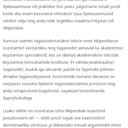
õpilasuurimuse või praktilise töö jaoks. Julgustame omalt poolt
koole üha enam kasutama võimalust tuua õpilasuurimused
sahtlist välja ning anda neile tegelikku maailma mõjutav roll
Vikipeedias.
Kursuse raames tagasisidestatakse tekste enne Vikipeediasse
sisestamist vastastikku ning tagasisidet annavad ka akadeemise
kirjutamise spetsialistid, kes on läbinud akadeemiliste tekstide
kirjutamise konsultantide koolituse. Et vältida pealiskaudset
tagasisidet, kuulub iga ülesande juurde ka õppetükil põhinev
detailne tagasisidejuhend. Assistentide esmane ülesanne on
seejuures suunata õpilaste tagasisidestamise protsessi ning
anda omapoolseid lisajuhiseid, vajadusel konsulteerida
õppejõududega.
Lisaks sellele on soovitatav teha Vikipeediale kaastööd
pseudonüümi alt — ühelt poolt tagab see kaastööliste
demokraatliku võrdsuse ja debattides loevad argumendid mitte