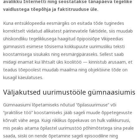
avalikku Internetti ning seostatakse tänapäeva tegelike
vaidlustega tõepõhja ja faktitruuduse üle.
Kuna entsüklopeedia eesmärgiks on esitada tõde tuginedes
korrektselt viidatud allikatest pärinevatele faktidele, siis muudab
ühiskondliku tegelikkusega haagitud õpipoisiõpe Vikipeedias
gümnasisti esimese tõsisema kokkupuute uurimusliku teksti
koostamisega sisukaks ning eesmärgipäraseks. Sellest saab
midagi enamat kui lihtsalt üks koolitöö — kinnistub arusaam, et
teadus tõepoolest muudab maailma ning objektiivne tõde on
kusagil käeulatuses.
Väljakutsed uurimustööle gümnaasiumis
Gümnaasiumi lõpetamiseks nõutud “õpilasuurimuse” või
“praktilise töö” koostamiseks jääb sageli muude õppetegevuste
kõrvalt vähe aega. Kuigi riiklikus õppekavas on hulk valikkursusi,
mis peaks aitama õpilastel uurimustöö põhimõtetega sina peale
saada, siiski on nende õpetamine sageli episoodiline ning