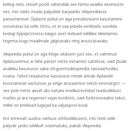
kellegi nimi, teiselt poolt vähendab see hirmu avalike eksimuste
ees, mis oleks muidu paljudele barjääriks Vikipeediasse
panustamisel. Õpilaste puhul on aga pseudonüümi kasutamine
soovitatav ka selle tõttu, et ei saa pidada eetiliseks sundida
kedagi õppeprotsessi käigus aset leidvaid isiklikke läbielamisi
tegema kogu maailmale jälgitavaks ning arvustatavaks.
Vikipeedia puhul on aga kõige olulisem just see, et valminud
õpilasuurimus ei lähe pärast mitte esitamist sahtlisse, vaid jõuab
avalikku kasutusse vaba võrguentsüklopeedia täisväärtusliku
osana. Teksti reaalsesse kasutusse minek annab õpilasele
koostamisel vastutuse ja selge arusaamise teksti eesmärgist —
see pole mitte ainult üks natuke imelikul kombel teaduslikkust
matkiv ja ära tegemist vajav koolitöö, vaid funktsionaalne tekst,
millel on kriitilised lugejad ka väljaspool kooli.
Ent erinevalt suulise väitluse võitluslikkusest, mis teeb selle
paljude jaoks isiklikult sobimatuks, pakub Vikipeedia