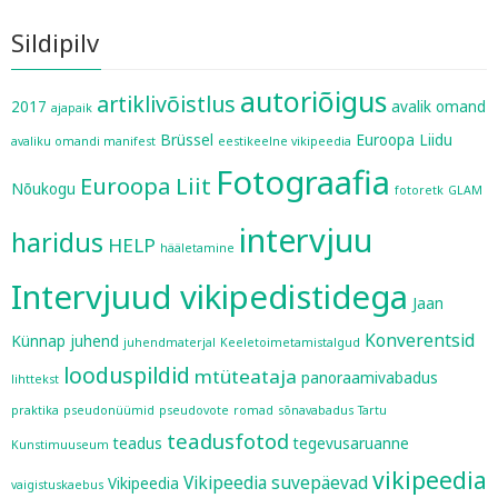
Sildipilv
autoriõigus
artiklivõistlus
2017
avalik omand
ajapaik
Brüssel
Euroopa Liidu
avaliku omandi manifest
eestikeelne vikipeedia
Fotograafia
Euroopa Liit
Nõukogu
fotoretk
GLAM
intervjuu
haridus
HELP
hääletamine
Intervjuud vikipedistidega
Jaan
Konverentsid
Künnap
juhend
juhendmaterjal
Keeletoimetamistalgud
looduspildid
mtüteataja
panoraamivabadus
lihttekst
praktika
pseudonüümid
pseudovote
romad
sõnavabadus
Tartu
teadusfotod
teadus
tegevusaruanne
Kunstimuuseum
vikipeedia
Vikipeedia suvepäevad
Vikipeedia
vaigistuskaebus