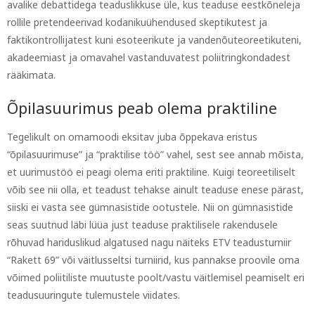
avalike debattidega teaduslikkuse üle, kus teaduse eestkõneleja
rollile pretendeerivad kodanikuühendused skeptikutest ja
faktikontrollijatest kuni esoteerikute ja vandenõuteoreetikuteni,
akadeemiast ja omavahel vastanduvatest poliitringkondadest
rääkimata.
Õpilasuurimus peab olema praktiline
Tegelikult on omamoodi eksitav juba õppekava eristus
“õpilasuurimuse” ja “praktilise töö” vahel, sest see annab mõista,
et uurimustöö ei peagi olema eriti praktiline. Kuigi teoreetiliselt
võib see nii olla, et teadust tehakse ainult teaduse enese pärast,
siiski ei vasta see gümnasistide ootustele. Nii on gümnasistide
seas suutnud läbi lüüa just teaduse praktilisele rakendusele
rõhuvad hariduslikud algatused nagu näiteks ETV teadusturniir
“Rakett 69” või väitlusseltsi turniirid, kus pannakse proovile oma
võimed poliitiliste muutuste poolt/vastu väitlemisel peamiselt eri
teadusuuringute tulemustele viidates.