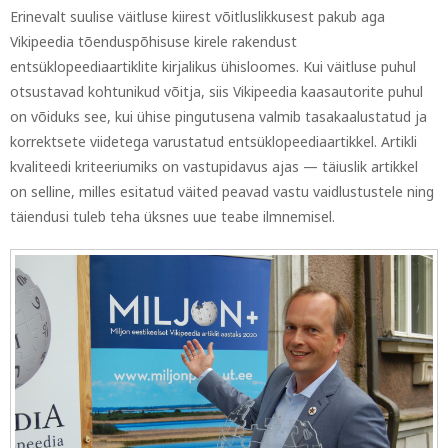
Erinevalt suulise väitluse kiirest võitluslikkusest pakub aga
Vikipeedia tõenduspõhisuse kirele rakendust
entsüklopeediaartiklite kirjalikus ühisloomes. Kui väitluse puhul
otsustavad kohtunikud võitja, siis Vikipeedia kaasautorite puhul
on võiduks see, kui ühise pingutusena valmib tasakaalustatud ja
korrektsete viidetega varustatud entsüklopeediaartikkel. Artikli
kvaliteedi kriteeriumiks on vastupidavus ajas — täiuslik artikkel
on selline, milles esitatud väited peavad vastu vaidlustustele ning
täiendusi tuleb teha üksnes uue teabe ilmnemisel.