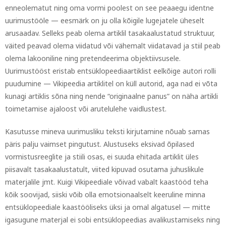
enneolematut ning oma vormi poolest on see peaaegu identne
uurimustööle — eesmärk on ju olla kõigile lugejatele üheselt
arusaadav. Selleks peab olema artiklil tasakaalustatud struktuur,
väited peavad olema viidatud või vähemalt viidatavad ja stiil peab
olema lakooniline ning pretendeerima objektiivsusele.
Uurimustööst eristab entsüklopeediaartiklist eelkõige autori rolli
puudumine — Vikipeedia artiklitel on küll autorid, aga nad ei võta
kunagi artiklis sõna ning nende “originaalne panus” on näha artikli
toimetamise ajaloost või arutelulehe vaidlustest.
Kasutusse mineva uurimusliku teksti kirjutamine nõuab samas
päris palju vaimset pingutust. Alustuseks eksivad õpilased
vormistusreeglite ja stiili osas, ei suuda ehitada artiklit üles
piisavalt tasakaalustatult, viited kipuvad osutama juhuslikule
materjalile jmt. Kuigi Vikipeediale võivad vabalt kaastööd teha
kõik soovijad, siiski võib olla emotsionaalselt keeruline minna
entsüklopeediale kaastööliseks üksi ja omal algatusel — mitte
igasugune materjal ei sobi entsüklopeedias avalikustamiseks ning