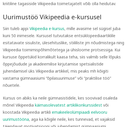
kriitiline tagasiside Vikipeedia toimetajatelt võib olla heidutav.
Uurimustöö Vikipeedia e-kursusel
Siin tuleb appi
Vikipeedia e-kursus
, mille avasime sel sügisel juba
kuni 50 inimesele. Kursusel tutvutakse entsüklopeediaartiklile
esitatavate sisuliste, ülesehituslike, stiililiste jm nõudmistega ning
Vikipeedia toimimispõhimõtetega ja ühisloome protsessiga. Kui
kursuse õppetükid korralikult kaasa teha, siis valmib selle lõpuks
õppejõudude ja akadeemilise kirjutamise spetsialistide
juhendamisel üks Vikipeedia artikkel, mis peaks mh kõigiti
vastama gümnaasiumi “õpilasuurimuse” või “praktilise töö”
nõuetele.
Kursus on abiks ka neile gümnasistidele, kes soovivad osaleda
mõnel Vikipeedia
käimasolevatest artiklikonkurssidest
või
koostada Vikipeedia artikli
emakeeleolümpiaadi eelvooru
uurimustööna
, aga ka kõigile neile, kes tunnevad, et vajaksid
täiendavat motivatsiooni või juhendamist gümnaasiumi