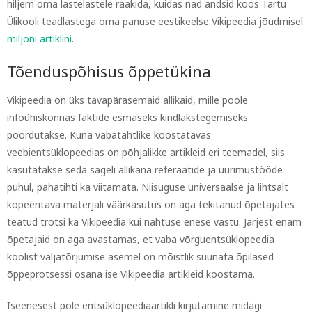
hiljem oma lastelastele rääkida, kuidas nad andsid koos Tartu
Ülikooli teadlastega oma panuse eestikeelse Vikipeedia jõudmisel
miljoni artiklini
.
Tõenduspõhisus õppetükina
Vikipeedia on üks tavapärasemaid allikaid, mille poole
infoühiskonnas faktide esmaseks kindlakstegemiseks
pöördutakse. Kuna vabatahtlike koostatavas
veebientsüklopeedias on põhjalikke artikleid eri teemadel, siis
kasutatakse seda sageli allikana referaatide ja uurimustööde
puhul, pahatihti ka viitamata. Niisuguse universaalse ja lihtsalt
kopeeritava materjali väärkasutus on aga tekitanud õpetajates
teatud trotsi ka Vikipeedia kui nähtuse enese vastu. Järjest enam
õpetajaid on aga avastamas, et vaba võrguentsüklopeedia
koolist väljatõrjumise asemel on mõistlik suunata õpilased
õppeprotsessi osana ise Vikipeedia artikleid koostama.
Iseenesest pole entsüklopeediaartikli kirjutamine midagi