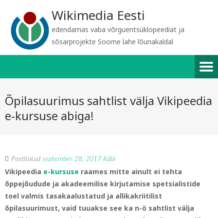
Wikimedia Eesti
edendamas vaba võrguentsüklopeediat ja
sõsarprojekte Soome lahe lõunakaldal
Õpilasuurimus sahtlist välja Vikipeedia
e-kursuse abiga!
Postitatud
september 28, 2017
Käbi
Vikipeedia
e-kursuse
raames mitte ainult ei tehta
õppejõudude ja akadeemilise kirjutamise spetsialistide
toel valmis tasakaalustatud ja allikakriitilist
õpilasuurimust, vaid tuuakse see ka n-ö sahtlist välja