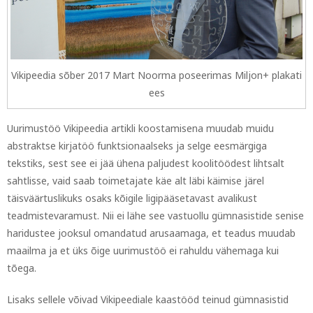
Vikipeedia sõber 2017 Mart Noorma poseerimas Miljon+ plakati
ees
Uurimustöö Vikipeedia artikli koostamisena muudab muidu
abstraktse kirjatöö funktsionaalseks ja selge eesmärgiga
tekstiks, sest see ei jää ühena paljudest koolitöödest lihtsalt
sahtlisse, vaid saab toimetajate käe alt läbi käimise järel
täisväärtuslikuks osaks kõigile ligipääsetavast avalikust
teadmistevaramust. Nii ei lähe see vastuollu gümnasistide senise
haridustee jooksul omandatud arusaamaga, et teadus muudab
maailma ja et üks õige uurimustöö ei rahuldu vähemaga kui
tõega.
Lisaks sellele võivad Vikipeediale kaastööd teinud gümnasistid