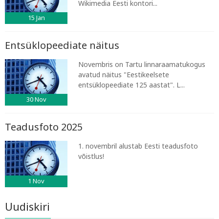
Wikimedia Eesti kontori...
15
Jan
Entsüklopeediate näitus
Novembris on Tartu linnaraamatukogus
avatud näitus "Eestikeelsete
entsüklopeediate 125 aastat". L...
30
Nov
Teadusfoto 2025
1. novembril alustab Eesti teadusfoto
võistlus!
1
Nov
Uudiskiri