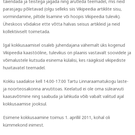
täiendada ja teistega jagada ning arutleda teemadel, mis neid
parasjagu põletavad (olgu selleks siis Vikipeedia artiklite sisu,
vormindamine, piltide lisamine või hoopis Vikipeedia tulevik).
Üheskoos võidakse ette võtta halvas seisus artikleid ja neid
kollektiivselt toimetada.
Igal kokkusaamisel osaleb juhendajana vähemalt üks kogenud
Vikipeedia kaastööline, tulevikus on plaanis vastavalt soovidele ja
võimalustele kutsuda esinema külalisi, kes räägiksid vikipediste
huvitavatel teemadel.
Kokku saadakse kell 14.00-17.00 Tartu Linnaraamatukogu laste-
ja noorteosakonna arvutitoas. Keelatud ei ole oma sülearvuti
kaasavõtmine ning saabuda ja lahkuda võib vabalt valitud ajal
kokkusaamise jooksul.
Esimene kokkusaamine toimus 1. aprillil 2011, kohal oli
kümmekond inimest.