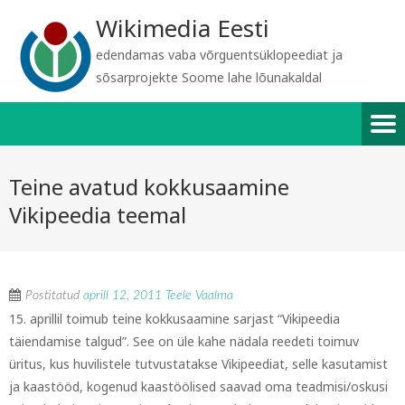
Wikimedia Eesti
edendamas vaba võrguentsüklopeediat ja
sõsarprojekte Soome lahe lõunakaldal
Teine avatud kokkusaamine
Vikipeedia teemal
Postitatud
aprill 12, 2011
Teele Vaalma
15. aprillil toimub teine kokkusaamine sarjast “Vikipeedia
täiendamise talgud”. See on üle kahe nädala reedeti toimuv
üritus, kus huvilistele tutvustatakse Vikipeediat, selle kasutamist
ja kaastööd, kogenud kaastöölised saavad oma teadmisi/oskusi