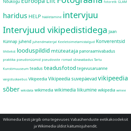
Euroopa Liit
Nõukogu
fotoretk
GLAM
intervjuu
haridus
HELP
hääletamine
Intervjuud vikipedistidega
Jaan
Konverentsid
Künnap
juhend
juhendmaterjal
Keeletoimetamistalgud
looduspildid
mtüteataja
panoraamivabadus
lihttekst
praktika
pseudonüümid
pseudovote
romad
sõnavabadus
Tartu
teadusfotod
teadus
tegevusaruanne
Kunstimuuseum
vikipeedia
Vikipeedia suvepäevad
Vikipeedia
vaigistuskaebus
sõber
wikimedia liikumine
wikimedia
wikipedia
wikidata
wmee
Wikimedia Eesti järgib oma tegevuses
Vabaühenduste eetikakoodeksit
ja
Wikimedia üldist käitumisjuhendit
.