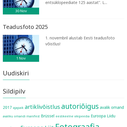
entsüklopeediate 125 aastat". L...
30
Nov
Teadusfoto 2025
1. novembril alustab Eesti teadusfoto
võistlus!
1
Nov
Uudiskiri
Sildipilv
autoriõigus
artiklivõistlus
2017
avalik omand
ajapaik
Brüssel
Euroopa Liidu
avaliku omandi manifest
eestikeelne vikipeedia
Fotograafia