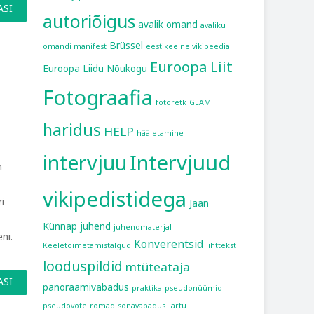
ASI
autoriõigus
avalik omand
avaliku
Brüssel
omandi manifest
eestikeelne vikipeedia
Euroopa Liit
Euroopa Liidu Nõukogu
Fotograafia
fotoretk
GLAM
haridus
HELP
hääletamine
intervjuu
Intervjuud
n
vikipedistidega
i
Jaan
Künnap
juhend
juhendmaterjal
ni.
Konverentsid
Keeletoimetamistalgud
lihttekst
looduspildid
mtüteataja
ASI
panoraamivabadus
praktika
pseudonüümid
pseudovote
romad
sõnavabadus
Tartu