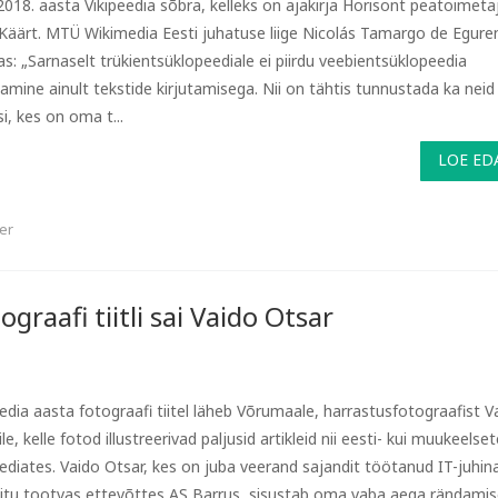
 2018. aasta Vikipeedia sõbra, kelleks on ajakirja Horisont peatoimeta
 Käärt. MTÜ Wikimedia Eesti juhatuse liige Nicolás Tamargo de Egure
tas: „Sarnaselt trükientsüklopeediale ei piirdu veebientsüklopeedia
amine ainult tekstide kirjutamisega. Nii on tähtis tunnustada ka neid
i, kes on oma t...
LOE ED
er
graafi tiitli sai Vaido Otsar
eedia aasta fotograafi tiitel läheb Võrumaale, harrastusfotograafist V
le, kelle fotod illustreerivad paljusid artikleid nii eesti- kui muukeelse
eediates. Vaido Otsar, kes on juba veerand sajandit töötanud IT-juhin
uitu tootvas ettevõttes AS Barrus, sisustab oma vaba aega rändamis