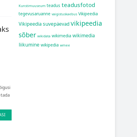
teadusfotod
teadus
Kunstimuuseum
tegevusaruanne
Vikipeedia
vaigistuskaebus
vikipeedia
Vikipeedia suvepäevad
aks
sõber
wikimedia
wikimedia
wikidata
liikumine
wikipedia
wmee
õigusi
etada
ASI