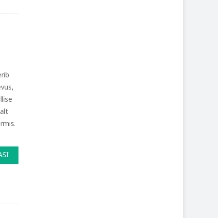
rib
evus,
lise
alt
rmis.
ASI