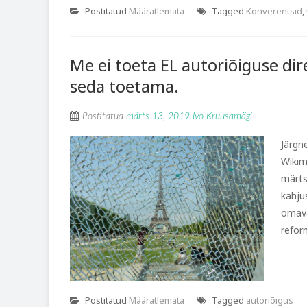
Postitatud
Määratlemata
Tagged
Konverentsid
,
Me ei toeta EL autoriõiguse dire
seda toetama.
Postitatud
märts 13, 2019
Ivo Kruusamägi
Järgn
Wikim
märtsi
kahju
omava
reform
Postitatud
Määratlemata
Tagged
autoriõigus