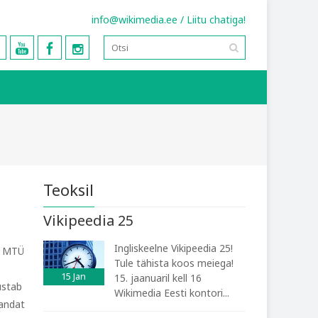
info@wikimedia.ee
/
Liitu chatiga!
Teoksil
Vikipeedia 25
Ingliskeelne Vikipeedia 25!
as MTÜ
Tule tähista koos meiega!
15
Jan
15. jaanuaril kell 16
ustab
Wikimedia Eesti kontori...
mandat