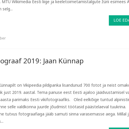
. MTÜ Wikimedia Eesti liige ja keeletoimetamistalgute žürii esimees 
 selg...
LOE ED
õber
otograaf 2019: Jaan Künnap
Künnapilt on Vikipeedia pildipanka lisandunud 700 fotot ja neist oma
k just 2019. aastal. Tema panuse eest Eesti ajaloo jäädvustamisel val
 aasta parimaks Eesti vikifotograafiks. Oled eelkõige tuntud alpinisti
nne selle valdkonna juurde jõudmist töötasid päästelaeval tuukrina.
e tutvus fotograafiaga jääb samuti sinna varasemasse aega. Millal 
...