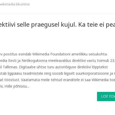
wikimedia liikumine
ktiivi selle praegusel kujul. Ka teie ei pe
ev postitus esindab Wikimedia Foundationi ametlikku seisukohta.
edia Eesti ja Netikogukonna meeleavaldus direktiivi vastu toimub 23.
l Tallinnas. Digitaalse ühtse turu autoriõiguse direktiivi lõpptekst
stab ligipääsu teadmistele ning soosib liigselt suurkorporatsioone ja 
t tööstust. Vaatamata meile tehtud eranditele ei saa Wikimedia to
i, mille põhisisu...
LOE ED