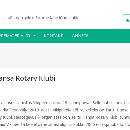
 ja sõsarprojekte Soome lahe lõunakaldal
PPEMATERJALID
KONTAKT
ANNETA
ansa Rotary Klubi
 alguses tähistas Vikipeedia oma 19. sünnipäeva. Selle puhul kuulut
edia Eesti välja 2019. aasta Vikipeedia sõbra, kelleks on Tartu Hansa
y Klubi. Heategevuslik organisatsioon Tartu Hansa Rotary Klubi tunn
aid Vikipeedia keeletoimetamistalgulisi kokku 2000 euroga juba kol