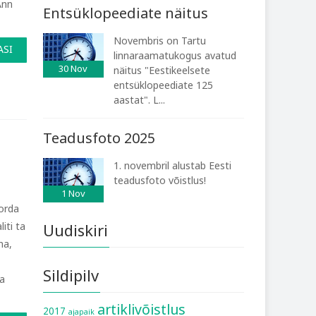
Ann
Entsüklopeediate näitus
Novembris on Tartu
ASI
linnaraamatukogus avatud
30
Nov
näitus "Eestikeelsete
entsüklopeediate 125
aastat". L...
Teadusfoto 2025
1. novembril alustab Eesti
teadusfoto võistlus!
1
Nov
korda
iti ta
Uudiskiri
na,
Sildipilv
ja
artiklivõistlus
2017
ajapaik