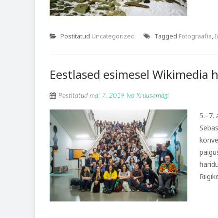
Postitatud
Uncategorized
Tagged
Fotograafia
,
I
Eestlased esimesel Wikimedia 
Postitatud
mai 7, 2019
Ivo Kruusamägi
5.–7.
Sebas
konve
paigu
harid
Riigik