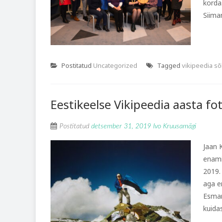
korda
Siiman
Postitatud
Uncategorized
Tagged
vikipeedia s
Eestikeelse Vikipeedia aasta f
Postitatud
detsember 31, 2019
Ivo Kruusamägi
Jaan 
enami
2019.
aga e
Esman
kuidas