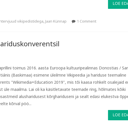
LOE ED
ntervjuud vikipedistidega
,
Jaan Künnap
1 Comment
hariduskonverentsil
 aprillini toimus 2016. aasta Euroopa kultuuripealinnas Donostias / Sa
tiánis (Baskimaa) esimene üleilmne Vikipeedia ja hariduse teemaline
rents "Wikimedia+Education 2019", mis tõi kaasa rohkelt osalejaid er
st üle maailma. Lai oli ka käsitletavate teemade ring, hõlmates kõiki
usastmeid alusharidusest kõrghariduseni ja sealt edasi elukestva õppe
eelte kõrval pöö...
LOE ED