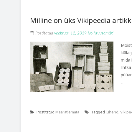
Milline on üks Vikipeedia artikk
Postitatud
veebruar 12, 2019
Ivo Kruusamägi
Mõiste
külla
mida 
lihtsa
püüam
...
Postitatud
Määratlemata
Tagged
juhend
,
Vikipe