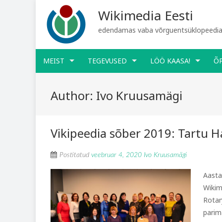
Wikimedia Eesti
edendamas vaba võrguentsüklopeediat
MEIST
TEGEVUSED
LÖÖ KAASA!
Õ
Author:
Ivo Kruusamägi
Vikipeedia sõber 2019: Tartu H
Postitatud
veebruar 4, 2020
Ivo Kruusamägi
Aasta
Wikim
Rotar
parim