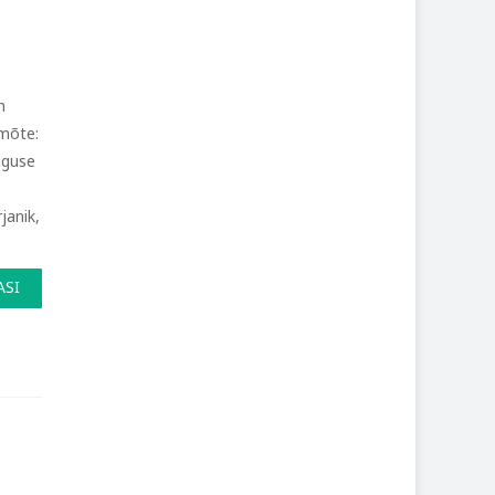
n
 mõte:
iguse
janik,
ASI