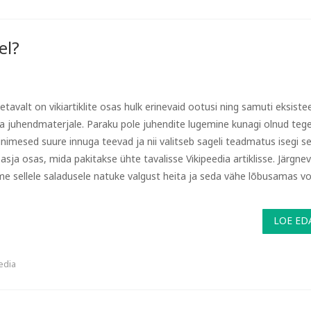
el?
tavalt on vikiartiklite osas hulk erinevaid ootusi ning samuti eksistee
ga juhendmaterjale. Paraku pole juhendite lugemine kunagi olnud teg
inimesed suure innuga teevad ja nii valitseb sageli teadmatus isegi sel
 asja osas, mida pakitakse ühte tavalisse Vikipeedia artiklisse. Järgnev
e sellele saladusele natuke valgust heita ja seda vähe lõbusamas vo
LOE ED
edia