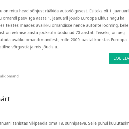
u on mitu head põhjust rääkida autoriõigusest. Esiteks oli 1. jaanuari
ku omandi päev. Iga aasta 1. jaanuaril jõuab Euroopa Liidus nagu ka
des teistes maades avalikku omandisse nende autorite looming, kelle
st on eelmise aasta jooksul möödunud 70 aastat. Teiseks, on aeg
tada avaliku omandi manifesti, mille 2009. aastal koostas Euroopa
iline võrgustik ja mis jõudis a...
LOE ED
alik omand
äärt
aanuaril tähistas Vikipeedia oma 18. sünnipäeva. Selle puhul kuulutasi