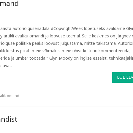
 omand
 aasta autoriõigusenädala #CopyrightWeek lõpetuseks avaldame Gly
 artikli avaliku omandi ja loovuse teemal. Selle keskmes on järgnev
riõiguse poliitika peaks loovust julgustama, mitte takistama. Autoriõ
t pikk kestus piirab meie võimalusi meie ühist kultuuri kommenteerida,
seerida ja ümber töötada." Glyn Moody on inglise esseist, tehnikaajakir
a ava...
LOE ED
alik omand
andist