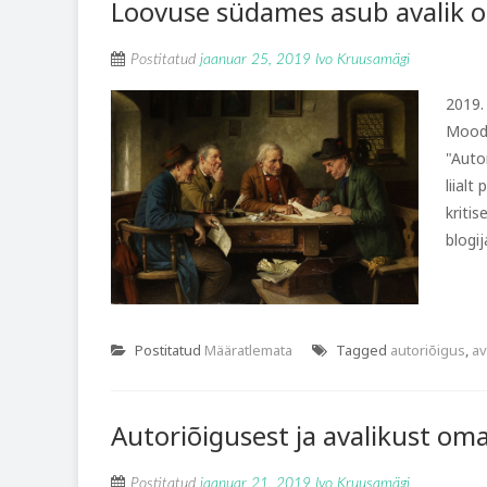
Loovuse südames asub avalik
Postitatud
jaanuar 25, 2019
Ivo Kruusamägi
2019.
Moody
"Auto
liial
kriti
blogij
Postitatud
Määratlemata
Tagged
autoriõigus
,
av
Autoriõigusest ja avalikust om
Postitatud
jaanuar 21, 2019
Ivo Kruusamägi