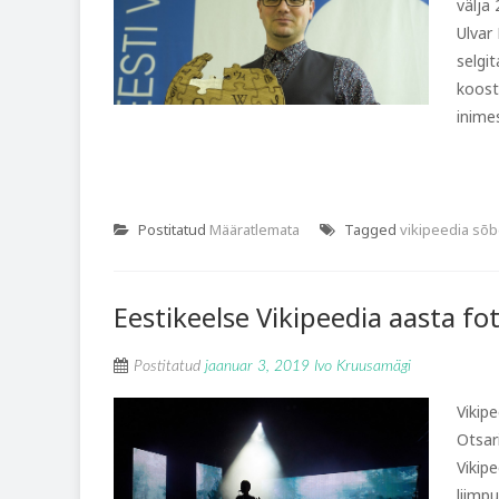
välja
Ulvar
selgi
koost
inimes
Postitatud
Määratlemata
Tagged
vikipeedia sõb
Eestikeelse Vikipeedia aasta foto
Postitatud
jaanuar 3, 2019
Ivo Kruusamägi
Vikip
Otsari
Vikip
liimp