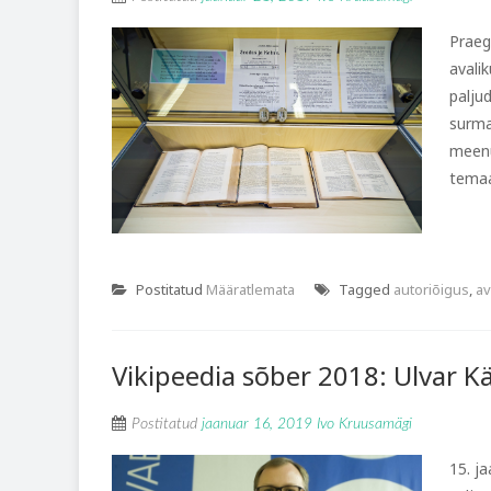
Praeg
avali
palju
surma
meenu
temaat
Postitatud
Määratlemata
Tagged
autoriõigus
,
av
Vikipeedia sõber 2018: Ulvar K
Postitatud
jaanuar 16, 2019
Ivo Kruusamägi
15. j