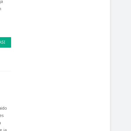
ja
n
ASI
aido
tes
a
e ja