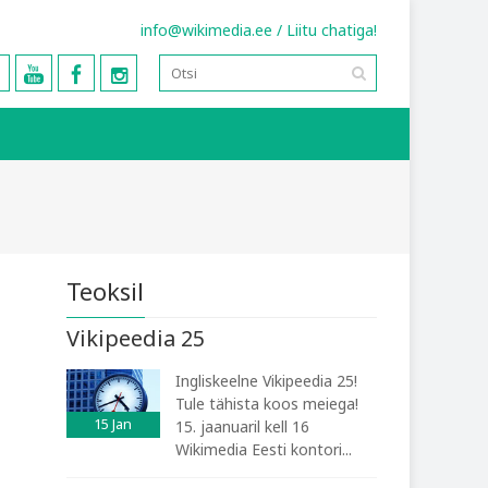
info@wikimedia.ee
/
Liitu chatiga!
Teoksil
Vikipeedia 25
Ingliskeelne Vikipeedia 25!
Tule tähista koos meiega!
15
Jan
15. jaanuaril kell 16
Wikimedia Eesti kontori...