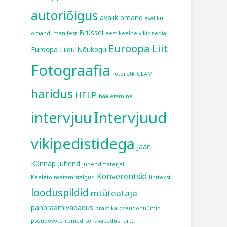
autoriõigus
avalik omand
avaliku
Brüssel
omandi manifest
eestikeelne vikipeedia
Euroopa Liit
Euroopa Liidu Nõukogu
Fotograafia
fotoretk
GLAM
haridus
HELP
hääletamine
intervjuu
Intervjuud
vikipedistidega
Jaan
Künnap
juhend
juhendmaterjal
Konverentsid
Keeletoimetamistalgud
lihttekst
looduspildid
mtüteataja
panoraamivabadus
praktika
pseudonüümid
pseudovote
romad
sõnavabadus
Tartu