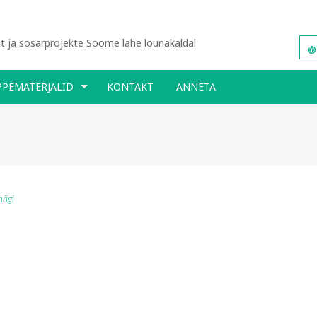
 ja sõsarprojekte Soome lahe lõunakaldal
PPEMATERJALID
KONTAKT
ANNETA
mägi