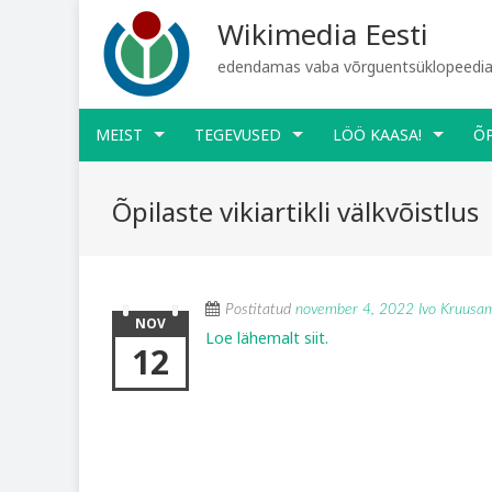
Wikimedia Eesti
edendamas vaba võrguentsüklopeediat
MEIST
TEGEVUSED
LÖÖ KAASA!
Õ
Õpilaste vikiartikli välkvõistlus
Postitatud
november 4, 2022
Ivo Kruusa
NOV
Loe lähemalt siit.
12