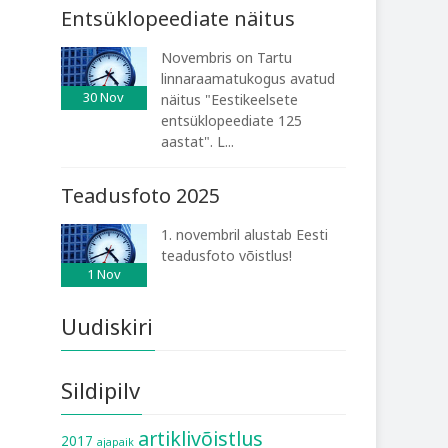
Entsüklopeediate näitus
Novembris on Tartu
linnaraamatukogus avatud
30
Nov
näitus "Eestikeelsete
entsüklopeediate 125
aastat". L...
Teadusfoto 2025
1. novembril alustab Eesti
teadusfoto võistlus!
1
Nov
Uudiskiri
Sildipilv
artiklivõistlus
2017
ajapaik