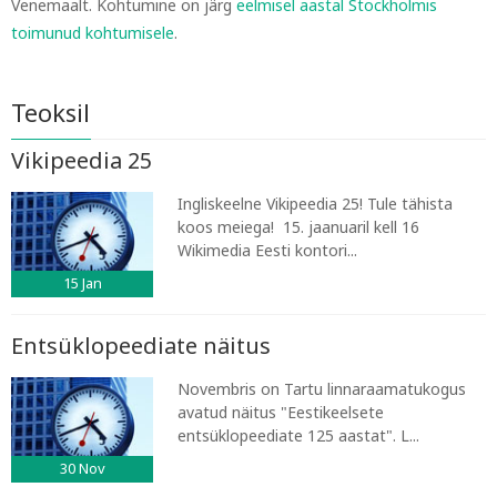
Venemaalt. Kohtumine on järg
eelmisel aastal Stockholmis
toimunud kohtumisele
.
Teoksil
Vikipeedia 25
Ingliskeelne Vikipeedia 25! Tule tähista
koos meiega! 15. jaanuaril kell 16
Wikimedia Eesti kontori...
15
Jan
Entsüklopeediate näitus
Novembris on Tartu linnaraamatukogus
avatud näitus "Eestikeelsete
entsüklopeediate 125 aastat". L...
30
Nov