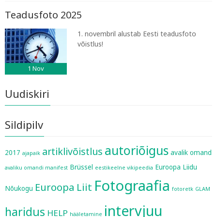
Teadusfoto 2025
1. novembril alustab Eesti teadusfoto
võistlus!
1
Nov
Uudiskiri
Sildipilv
autoriõigus
artiklivõistlus
2017
avalik omand
ajapaik
Brüssel
Euroopa Liidu
avaliku omandi manifest
eestikeelne vikipeedia
Fotograafia
Euroopa Liit
Nõukogu
fotoretk
GLAM
intervjuu
haridus
HELP
hääletamine