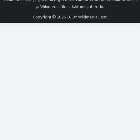
ja
Wikimedia üldist käitumisjuhendit
.
Copyright © 2026
CC BY Wikimedia Eesti