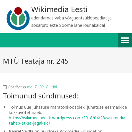
Wikimedia Eesti
edendamas vaba võrguentsüklopeediat ja
sõsarprojekte Soome lahe lõunakaldal
MTÜ Teataja nr. 245
Postitatud
mai 7, 2018
Käbi
Toimunud sündmused:
Toimus uue juhatuse maratonkoosolek, juhatuse eesmärkide
kokkuvõtet näeb:
https://wikimediaeesti.wordpress.com/2018/04/28/wikimedia-
tahab-et-sa-jagaksid/
Kaarel Vaidla on nüüdseks Wikimedia Foundationi