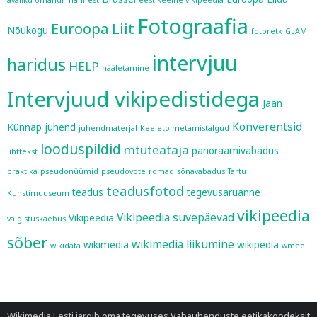
Fotograafia
Euroopa Liit
Nõukogu
fotoretk
GLAM
intervjuu
haridus
HELP
hääletamine
Intervjuud vikipedistidega
Jaan
Konverentsid
Künnap
juhend
juhendmaterjal
Keeletoimetamistalgud
looduspildid
mtüteataja
panoraamivabadus
lihttekst
praktika
pseudonüümid
pseudovote
romad
sõnavabadus
Tartu
teadusfotod
teadus
tegevusaruanne
Kunstimuuseum
vikipeedia
Vikipeedia suvepäevad
Vikipeedia
vaigistuskaebus
sõber
wikimedia liikumine
wikimedia
wikipedia
wikidata
wmee
Wikimedia Eesti järgib oma tegevuses
Vabaühenduste eetikakoodeksit