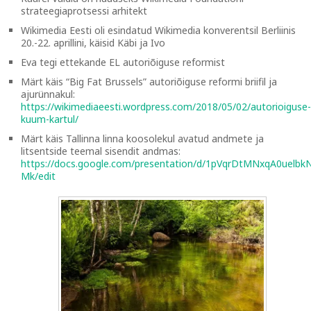
strateegiaprotsessi arhitekt
Wikimedia Eesti oli esindatud Wikimedia konverentsil Berliinis
20.-22. aprillini, käisid Käbi ja Ivo
Eva tegi ettekande EL autoriõiguse reformist
Märt käis “Big Fat Brussels” autoriõiguse reformi briifil ja
ajurünnakul:
https://wikimediaeesti.wordpress.com/2018/05/02/autorioiguse-
kuum-kartul/
Märt käis Tallinna linna koosolekul avatud andmete ja
litsentside teemal sisendit andmas:
https://docs.google.com/presentation/d/1pVqrDtMNxqA0u
Mk/edit