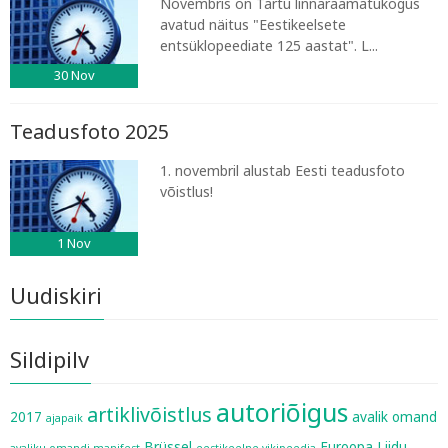
Novembris on Tartu linnaraamatukogus
avatud näitus "Eestikeelsete
entsüklopeediate 125 aastat". L...
30
Nov
Teadusfoto 2025
1. novembril alustab Eesti teadusfoto
võistlus!
1
Nov
Uudiskiri
Sildipilv
autoriõigus
artiklivõistlus
2017
avalik omand
ajapaik
Brüssel
Euroopa Liidu
avaliku omandi manifest
eestikeelne vikipeedia