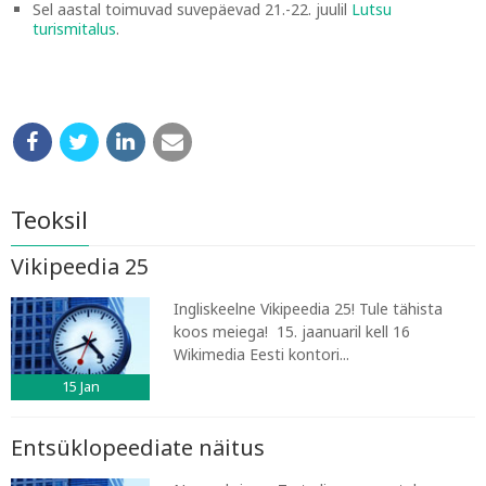
Sel aastal toimuvad suvepäevad 21.-22. juulil
Lutsu
turismitalus
.
Teoksil
Vikipeedia 25
Ingliskeelne Vikipeedia 25! Tule tähista
koos meiega! 15. jaanuaril kell 16
Wikimedia Eesti kontori...
15
Jan
Entsüklopeediate näitus