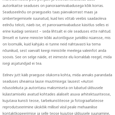
autorikaitse seaduses on panoraamivabadusega kõik korras.
Seaduseelnõu on praeguseks taas päevakorrast maas ja
ümbertegemisele suunatud, kuid kes võtab veebis saadaoleva
eelnõu teksti, näeb ise, et panoraamivabaduse käsitlus selles ei
erine kuidagi senisest – seda lihtsalt ei ole seaduses ette nähtud.
Ilmselt ei tunne minister kõiki autoriõiguse juriidilisi nüansse, mis
on loomulik, kuid kahjuks ei tunne neid nähtavasti ka tema
nõunikud, sest vaevalt keegi ministrile meelega valeinfot anda
soovis. See on selge näide, et inimeste elu korraldab reegel, mida
isegi asjatundjad ei tea.
Eelnev jutt käib praeguse olukorra kohta, mida annaks parandada
seaduses üheainsa lause muutmisega: lausest «Autori
nõusolekuta ja autoritasu maksmiseta on lubatud üldsusele
külastamiseks avatud kohtades alaliselt asuva arhitektuuriteose,
kujutava kunsti teose, tarbekunstiteose ja fotograafiateose
reprodutseerimine ükskõik millisel viisil peale mehaanilise
kontaktkopeerimise ja selle teose kujutise üldsusele suunamine,