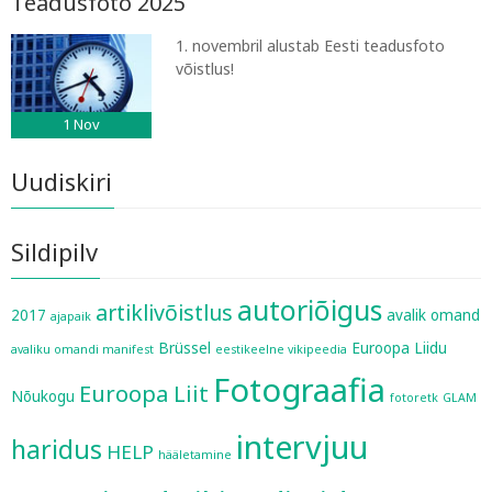
Teadusfoto 2025
1. novembril alustab Eesti teadusfoto
võistlus!
1
Nov
Uudiskiri
Sildipilv
autoriõigus
artiklivõistlus
2017
avalik omand
ajapaik
Brüssel
Euroopa Liidu
avaliku omandi manifest
eestikeelne vikipeedia
Fotograafia
Euroopa Liit
Nõukogu
fotoretk
GLAM
intervjuu
haridus
HELP
hääletamine