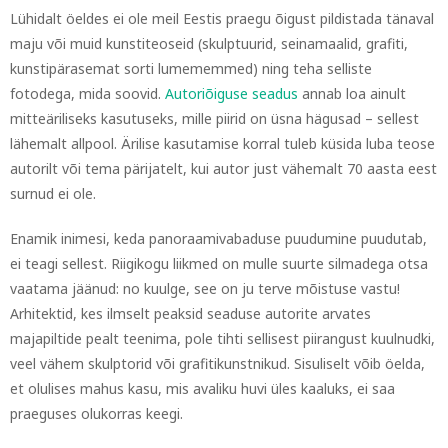
Lühidalt öeldes ei ole meil Eestis praegu õigust pildistada tänaval
maju või muid kunstiteoseid (skulptuurid, seinamaalid, grafiti,
kunstipärasemat sorti lumememmed) ning teha selliste
fotodega, mida soovid.
Autoriõiguse seadus
annab loa ainult
mitteäriliseks kasutuseks, mille piirid on üsna hägusad – sellest
lähemalt allpool. Ärilise kasutamise korral tuleb küsida luba teose
autorilt või tema pärijatelt, kui autor just vähemalt 70 aasta eest
surnud ei ole.
Enamik inimesi, keda panoraamivabaduse puudumine puudutab,
ei teagi sellest. Riigikogu liikmed on mulle suurte silmadega otsa
vaatama jäänud: no kuulge, see on ju terve mõistuse vastu!
Arhitektid, kes ilmselt peaksid seaduse autorite arvates
majapiltide pealt teenima, pole tihti sellisest piirangust kuulnudki,
veel vähem skulptorid või grafitikunstnikud. Sisuliselt võib öelda,
et olulises mahus kasu, mis avaliku huvi üles kaaluks, ei saa
praeguses olukorras keegi.