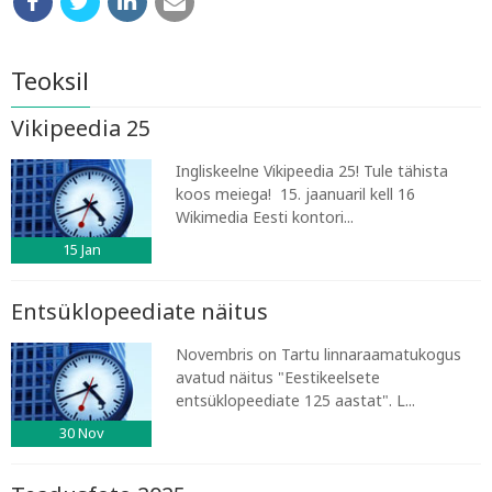
Teoksil
Vikipeedia 25
Ingliskeelne Vikipeedia 25! Tule tähista
koos meiega! 15. jaanuaril kell 16
Wikimedia Eesti kontori...
15
Jan
Entsüklopeediate näitus
Novembris on Tartu linnaraamatukogus
avatud näitus "Eestikeelsete
entsüklopeediate 125 aastat". L...
30
Nov