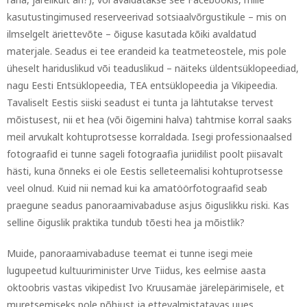
kasutustingimused reserveerivad sotsiaalvõrgustikule – mis on
ilmselgelt äriettevõte – õiguse kasutada kõiki avaldatud
materjale. Seadus ei tee erandeid ka teatmeteostele, mis pole
üheselt hariduslikud või teaduslikud – näiteks üldentsüklopeediad,
nagu Eesti Entsüklopeedia, TEA entsüklopeedia ja Vikipeedia.
Tavaliselt Eestis siiski seadust ei tunta ja lähtutakse tervest
mõistusest, nii et hea (või õigemini halva) tahtmise korral saaks
meil arvukalt kohtuprotsesse korraldada. Isegi professionaalsed
fotograafid ei tunne sageli fotograafia juriidilist poolt piisavalt
hästi, kuna õnneks ei ole Eestis selleteemalisi kohtuprotsesse
veel olnud. Kuid nii nemad kui ka amatöörfotograafid seab
praegune seadus panoraamivabaduse asjus õiguslikku riski. Kas
selline õiguslik praktika tundub tõesti hea ja mõistlik?
Muide, panoraamivabaduse teemat ei tunne isegi meie
lugupeetud kultuuriminister Urve Tiidus, kes eelmise aasta
oktoobris vastas vikipedist Ivo Kruusamäe järelepärimisele, et
muretsemiseks pole põhjust ja ettevalmistatavas uues