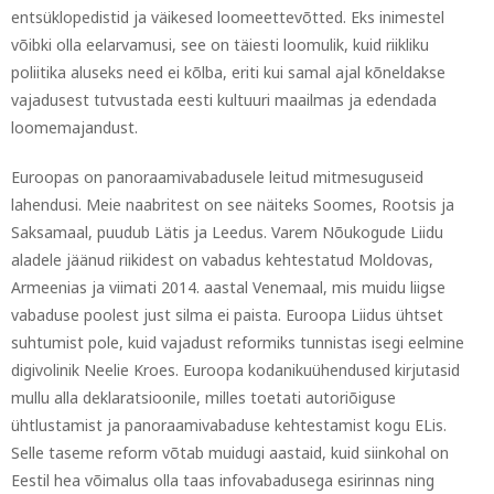
entsüklopedistid ja väikesed loomeettevõtted. Eks inimestel
võibki olla eelarvamusi, see on täiesti loomulik, kuid riikliku
poliitika aluseks need ei kõlba, eriti kui samal ajal kõneldakse
vajadusest tutvustada eesti kultuuri maailmas ja edendada
loomemajandust.
Euroopas on panoraamivabadusele leitud mitmesuguseid
lahendusi. Meie naabritest on see näiteks Soomes, Rootsis ja
Saksamaal, puudub Lätis ja Leedus. Varem Nõukogude Liidu
aladele jäänud riikidest on vabadus kehtestatud Moldovas,
Armeenias ja viimati 2014. aastal Venemaal, mis muidu liigse
vabaduse poolest just silma ei paista. Euroopa Liidus ühtset
suhtumist pole, kuid vajadust reformiks tunnistas isegi eelmine
digivolinik Neelie Kroes. Euroopa kodanikuühendused kirjutasid
mullu alla deklaratsioonile, milles toetati autoriõiguse
ühtlustamist ja panoraamivabaduse kehtestamist kogu ELis.
Selle taseme reform võtab muidugi aastaid, kuid siinkohal on
Eestil hea võimalus olla taas infovabadusega esirinnas ning