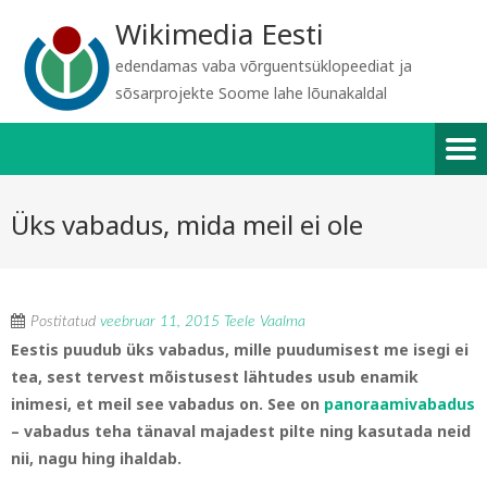
Wikimedia Eesti
edendamas vaba võrguentsüklopeediat ja
sõsarprojekte Soome lahe lõunakaldal
Üks vabadus, mida meil ei ole
Postitatud
veebruar 11, 2015
Teele Vaalma
Eestis puudub üks vabadus, mille puudumisest me isegi ei
tea, sest tervest mõistusest lähtudes usub enamik
inimesi, et meil see vabadus on. See on
panoraamivabadus
– vabadus teha tänaval majadest pilte ning kasutada neid
nii, nagu hing ihaldab.