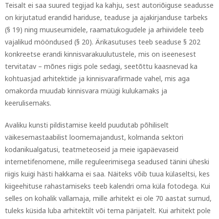
Teisalt ei saa suured tegijad ka kahju, sest autoriõiguse seadusse
on kirjutatud erandid hariduse, teaduse ja ajakirjanduse tarbeks
(§ 19) ning muuseumidele, raamatukogudele ja arhiividele teeb
vajalikud mööndused (§ 20). Ärikasutuses teeb seaduse § 202
konkreetse erandi kinnisvarakuulutustele, mis on iseenesest
tervitatav – mõnes riigis pole sedagi, seetõttu kaasnevad ka
kohtuasjad arhitektide ja kinnisvarafirmade vahel, mis aga
omakorda muudab kinnisvara müügi kulukamaks ja
keerulisemaks.
Avaliku kunsti pildistamise keeld puudutab põhiliselt
väikesemastaabilist loomemajandust, kolmanda sektori
kodanikualgatusi, teatmeteoseid ja meie igapäevaseid
internetifenomene, mille reguleerimisega seadused tänini üheski
riigis kuigi hästi hakkama ei saa. Näiteks võib tuua külaseltsi, kes
kiigeehituse rahastamiseks teeb kalendri oma küla fotodega. Kui
selles on kohalik vallamaja, mille arhitekt ei ole 70 aastat surnud,
tuleks küsida luba arhitektilt või tema pärijatelt. Kui arhitekt pole