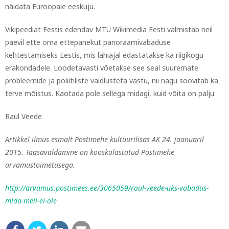
näidata Euroopale eeskuju.
Vikipeediat Eestis edendav MTÜ Wikimedia Eesti valmistab neil
päevil ette oma ettepanekut panoraamivabaduse
kehtestamiseks Eestis, mis lähiajal edastatakse ka riigikogu
erakondadele. Loodetavasti võetakse see seal suuremate
probleemide ja poliitiliste vaidlusteta vastu, nii nagu soovitab ka
terve mõistus. Kaotada pole sellega midagi, kuid võita on palju.
Raul Veede
Artikkel ilmus esmalt Postimehe kultuurilisas AK 24. jaanuaril
2015. Taasavaldamine on kooskõlastatud Postimehe
arvamustoimetusega.
http://arvamus.postimees.ee/3065059/raul-veede-uks-vabadus-
mida-meil-ei-ole