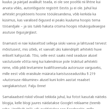
kuulus ja pärijad avalikult teada, ei ole see pooltki nii lihtne kui
arvata võiks, autoriõiguste registrit Eestis ju ei ole. Juhul kui
arhitekt projekteeris hoone tööülesandena, võib kerkida ka
küsimus, kas varalised õigused ei peaks kuuluma hoopis tema
tööandjale – ja siis tuleb hakata otsima hoopis nõukogudeaegse
asutuse õigusjärglast.
Enamasti ei näe külaseltsid sellega siiski vaeva ja lähtuvad tervest
mõistusest, mis ütleb, et vaevalt üks kalendripilt arhitekti huve
eriliselt kahjustab. Tõsi, selle eest saaks neid seaduse alusel
vastutusele võtta ning kui kalendrisse pole trükitud arhitekti
nime, võib pildi levitamine kvalifitseeruda autorsuse varguseks,
mille eest võib eraisikule määrata karistusseadustiku § 219
«Autorsuse rikkumine» alusel kuni kolm aastat reaalset
vanglakaristust. Palju õnne!
Samalaadsed riskid võivad tekkida juhul, kui fotot kasutab näiteks
blogija, kelle blogi juures näidatakse Google’i reklaame (teenib
raha, järelikult äri?), või avaldatakse see Facebookis, mille