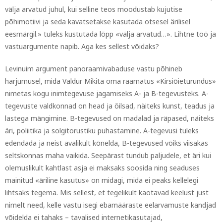
välja arvatud juhul, kui selline teos moodustab kujutise
põhimotiivi ja seda kavatsetakse kasutada otsesel ärilisel
eesmärgil.» tuleks kustutada lõpp «välja arvatud…». Lihtne töö ja
vastuargumente napib. Aga kes sellest võidaks?
Levinuim argument panoraamivabaduse vastu põhineb
harjumusel, mida Valdur Mikita oma raamatus «Kirsiõieturundus»
nimetas kogu inimtegevuse jagamiseks A- ja B-tegevusteks. A-
tegevuste valdkonnad on head ja õilsad, näiteks kunst, teadus ja
lastega mängimine. B-tegevused on madalad ja räpased, näiteks
äri, poliitika ja solgitorustiku puhastamine. A-tegevusi tuleks
edendada ja neist avalikult kõnelda, B-tegevused võiks viisakas
seltskonnas maha vaikida. Seepärast tundub paljudele, et äri kui
olemuslikult kahtlast asja ei maksaks soosida ning seaduses
mainitud «äriline kasutus» on midagi, mida ei peaks kellelegi
lihtsaks tegema. Mis sellest, et tegelikult kaotavad keelust just
nimelt need, kelle vastu isegi ebamääraste eelarvamuste kandjad
võidelda ei tahaks – tavalised internetikasutajad,