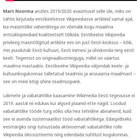
Mart Noorma
arutles 2019/2020 avaüritusel selle üle, miks on
tähtis kirjutada eestikeelsesse Vikipeediasse artikleid samal ajal,
kui masintõlke vahenditega on võimalik kogu maailma
entsüklopeediaid kvaliteetselt tõlkida. Eestikeelse Vikipeedia
privileeg masintõlgitud artiklite ees on just Eesti-kesksus – kõik,
mis puudutab Eesti kultuuri, Eesti inimesi ja ühiskonda ning eesti
keelt. Tegemist on originaalloominguga, millel on väärtus
maailma mastaabis. Eestikeelne Vikipeedia väljendab keele- ja
kultuurikogukonnas talletatud teadmisi ja arusaama maailmast –
see on meie kõigi ühine teadmuspank.
Liikmete ja vabatahtlike kaasamine Wikimedia Eesti tegevusse ei
2019. aastal nii edukas kui algsed plaanid ette nägid. Loodud
vabatahtlike tööde turg võiks olla hea tehniline abivahend, kuid
see ei asenda süstemaatilist tööd vabatahtlikega. Edaspidiseks
eesmärgiks ongi tutvustada aktiivsemalt vabatahtlike rolle
Vikipeedia ökosüsteemis ning edendada suhtlust kogukonnas.