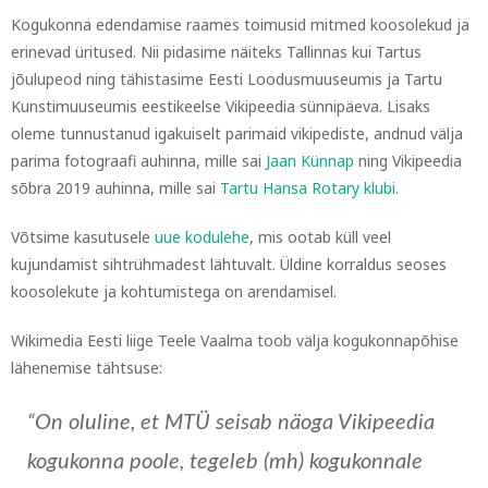
Kogukonna edendamise raames toimusid mitmed koosolekud ja
erinevad üritused. Nii pidasime näiteks Tallinnas kui Tartus
jõulupeod ning tähistasime Eesti Loodusmuuseumis ja Tartu
Kunstimuuseumis eestikeelse Vikipeedia sünnipäeva. Lisaks
oleme tunnustanud igakuiselt parimaid vikipediste, andnud välja
parima fotograafi auhinna, mille sai
Jaan Künnap
ning Vikipeedia
sõbra 2019 auhinna, mille sai
Tartu Hansa Rotary klubi
.
Võtsime kasutusele
uue kodulehe
, mis ootab küll veel
kujundamist sihtrühmadest lähtuvalt. Üldine korraldus seoses
koosolekute ja kohtumistega on arendamisel.
Wikimedia Eesti liige Teele Vaalma toob välja kogukonnapõhise
lähenemise tähtsuse:
“On oluline, et MTÜ seisab näoga Vikipeedia
kogukonna poole, tegeleb (mh) kogukonnale