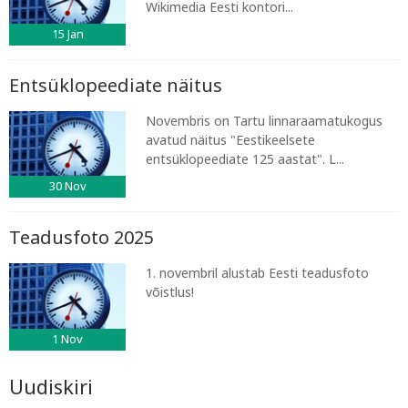
Wikimedia Eesti kontori...
15
Jan
Entsüklopeediate näitus
Novembris on Tartu linnaraamatukogus
avatud näitus "Eestikeelsete
entsüklopeediate 125 aastat". L...
30
Nov
Teadusfoto 2025
1. novembril alustab Eesti teadusfoto
võistlus!
1
Nov
Uudiskiri