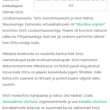
4.0
kokkulepped
olemas Eesti
Loodusmuuseumi, Tartu Kunstimuuseumi ja Eesti Rahva
Muuseumiga. Esimeseks virtuaalnäituseks oli “
Müstiline ürgmeri
”
koostöös Eesti Loodusmuuseumiga. Plaanis oli koostöö näituste
vallas ka Põhjamaadega, kuid see jäi sealsete partnerite vähese
huvi tõttu esialgu katki.
Wikidata keskkonda on nüüdseks kantud kõik Eesti
raamatukogud peale kooliraamatukogude. Eesti raamatute
dokumenteerimine Wikidatasse on hetkel pausil ning piiratud
ressursside tõttu on plaanis keskenduda pigem filmidele, mille
kohta info saamine on lihtsam ja potentsiaalne väljund oleks
suurem.
Eesti teadusfoto kampaania ja näitus olid edukad. Lisaks
ülemaailmse võistluse
organiseerimisele ja uue
kohaliku võistluse
korraldamisele külastas nii suuremaid kui ka väiksemaid Eesti