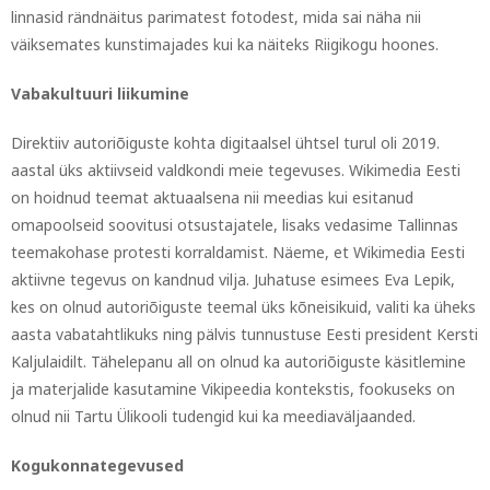
linnasid rändnäitus parimatest fotodest, mida sai näha nii
väiksemates kunstimajades kui ka näiteks Riigikogu hoones.
Vabakultuuri liikumine
Direktiiv autoriõiguste kohta digitaalsel ühtsel turul oli 2019.
aastal üks aktiivseid valdkondi meie tegevuses. Wikimedia Eesti
on hoidnud teemat aktuaalsena nii meedias kui esitanud
omapoolseid soovitusi otsustajatele, lisaks vedasime Tallinnas
teemakohase protesti korraldamist. Näeme, et Wikimedia Eesti
aktiivne tegevus on kandnud vilja. Juhatuse esimees Eva Lepik,
kes on olnud autoriõiguste teemal üks kõneisikuid, valiti ka üheks
aasta vabatahtlikuks ning pälvis tunnustuse Eesti president Kersti
Kaljulaidilt. Tähelepanu all on olnud ka autoriõiguste käsitlemine
ja materjalide kasutamine Vikipeedia kontekstis, fookuseks on
olnud nii Tartu Ülikooli tudengid kui ka meediaväljaanded.
Kogukonnategevused