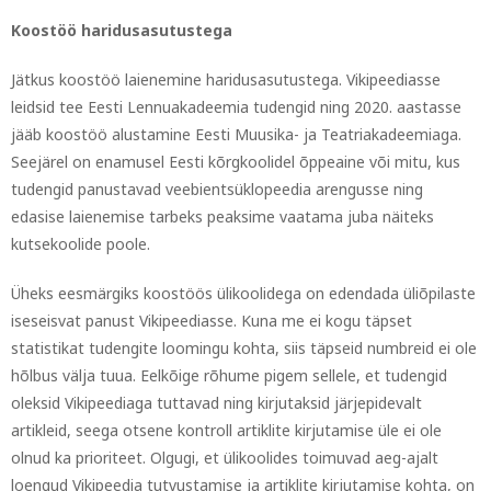
Koostöö haridusasutustega
Jätkus koostöö laienemine haridusasutustega. Vikipeediasse
leidsid tee Eesti Lennuakadeemia tudengid ning 2020. aastasse
jääb koostöö alustamine Eesti Muusika- ja Teatriakadeemiaga.
Seejärel on enamusel Eesti kõrgkoolidel õppeaine või mitu, kus
tudengid panustavad veebientsüklopeedia arengusse ning
edasise laienemise tarbeks peaksime vaatama juba näiteks
kutsekoolide poole.
Üheks eesmärgiks koostöös ülikoolidega on edendada üliõpilaste
iseseisvat panust Vikipeediasse. Kuna me ei kogu täpset
statistikat tudengite loomingu kohta, siis täpseid numbreid ei ole
hõlbus välja tuua. Eelkõige rõhume pigem sellele, et tudengid
oleksid Vikipeediaga tuttavad ning kirjutaksid järjepidevalt
artikleid, seega otsene kontroll artiklite kirjutamise üle ei ole
olnud ka prioriteet. Olgugi, et ülikoolides toimuvad aeg-ajalt
loengud Vikipeedia tutvustamise ja artiklite kirjutamise kohta, on