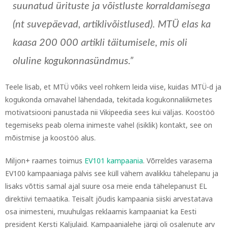
suunatud ürituste ja võistluste korraldamisega
(nt suvepäevad, artiklivõistlused). MTÜ elas ka
kaasa 200 000 artikli täitumisele, mis oli
oluline kogukonnasündmus.”
Teele lisab, et MTÜ võiks veel rohkem leida viise, kuidas MTÜ-d ja
kogukonda omavahel lähendada, tekitada kogukonnaliikmetes
motivatsiooni panustada nii Vikipeedia sees kui väljas. Koostöö
tegemiseks peab olema inimeste vahel (isiklik) kontakt, see on
mõistmise ja koostöö alus.
Miljon+ raames toimus
EV101 kampaania
. Võrreldes varasema
EV100 kampaaniaga pälvis see küll vähem avalikku tähelepanu ja
lisaks võttis samal ajal suure osa meie enda tähelepanust EL
direktiivi temaatika. Teisalt jõudis kampaania siiski arvestatava
osa inimesteni, muuhulgas reklaamis kampaaniat ka Eesti
president Kersti Kaljulaid. Kampaanialehe järgi oli osalenute arv