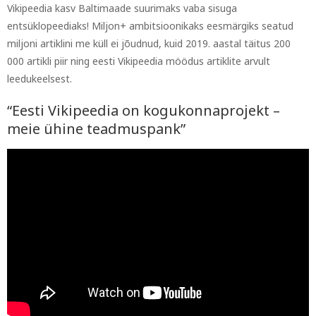
Vikipeedia kasv Baltimaade suurimaks vaba sisuga
entsüklopeediaks! Miljon+ ambitsioonikaks eesmärgiks seatud
miljoni artiklini me küll ei jõudnud, kuid 2019. aastal täitus 200
000 artikli piir ning eesti Vikipeedia möödus artiklite arvult
leedukeelsest.
“Eesti Vikipeedia on kogukonnaprojekt –
meie ühine teadmuspank”