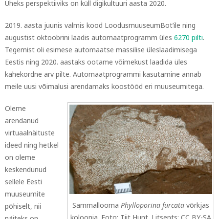
Üheks perspektiiviks on küll digikultuuri aasta 2020.
2019. aasta juunis valmis kood LoodusmuuseumBot’ile ning
augustist oktoobrini laadis automaatprogramm üles
6270 pilti
.
Tegemist oli esimese automaatse massilise üleslaadimisega
Eestis ning 2020. aastaks ootame võimekust laadida üles
kahekordne arv pilte. Automaatprogrammi kasutamine annab
meile uusi võimalusi arendamaks koostööd eri muuseumitega.
Oleme
arendanud
virtuaalnäituste
ideed ning hetkel
on oleme
keskendunud
sellele Eesti
muuseumite
Sammallooma
Phylloporina furcata
võrkjas
põhiselt, nii
koloonia. Foto: Tiit Hunt. Litsents: CC BY-SA
näiteks on