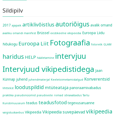
Sildipilv
autoriõigus
artiklivõistlus
2017
avalik omand
ajapaik
Brüssel
Euroopa Liidu
avaliku omandi manifest
eestikeelne vikipeedia
Fotograafia
Euroopa Liit
Nõukogu
fotoretk
GLAM
intervjuu
haridus
HELP
hääletamine
Intervjuud vikipedistidega
Jaan
Konverentsid
Künnap
juhend
juhendmaterjal
Keeletoimetamistalgud
looduspildid
mtüteataja
panoraamivabadus
lihttekst
praktika
pseudonüümid
pseudovote
romad
sõnavabadus
Tartu
teadusfotod
teadus
tegevusaruanne
Kunstimuuseum
vikipeedia
Vikipeedia suvepäevad
Vikipeedia
vaigistuskaebus