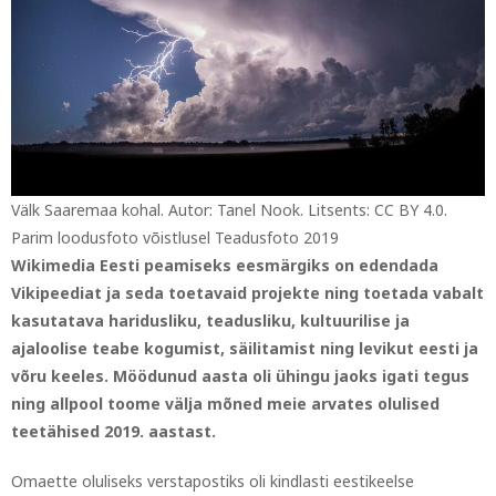
Välk Saaremaa kohal. Autor: Tanel Nook. Litsents: CC BY 4.0.
Parim loodusfoto võistlusel Teadusfoto 2019
Wikimedia Eesti peamiseks eesmärgiks on edendada
Vikipeediat ja seda toetavaid projekte ning toetada vabalt
kasutatava haridusliku, teadusliku, kultuurilise ja
ajaloolise teabe kogumist, säilitamist ning levikut eesti ja
võru keeles. Möödunud aasta oli ühingu jaoks igati tegus
ning allpool toome välja mõned meie arvates olulised
teetähised 2019. aastast.
Omaette oluliseks verstapostiks oli kindlasti eestikeelse