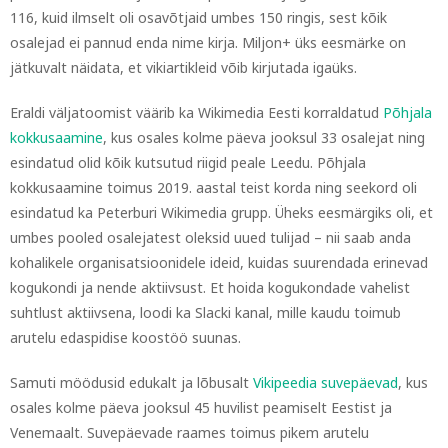
116, kuid ilmselt oli osavõtjaid umbes 150 ringis, sest kõik
osalejad ei pannud enda nime kirja. Miljon+ üks eesmärke on
jätkuvalt näidata, et vikiartikleid võib kirjutada igaüks.
Eraldi väljatoomist väärib ka Wikimedia Eesti korraldatud
Põhjala
kokkusaamine
, kus osales kolme päeva jooksul 33 osalejat ning
esindatud olid kõik kutsutud riigid peale Leedu. Põhjala
kokkusaamine toimus 2019. aastal teist korda ning seekord oli
esindatud ka Peterburi Wikimedia grupp. Üheks eesmärgiks oli, et
umbes pooled osalejatest oleksid uued tulijad – nii saab anda
kohalikele organisatsioonidele ideid, kuidas suurendada erinevad
kogukondi ja nende aktiivsust. Et hoida kogukondade vahelist
suhtlust aktiivsena, loodi ka Slacki kanal, mille kaudu toimub
arutelu edaspidise koostöö suunas.
Samuti möödusid edukalt ja lõbusalt
Vikipeedia suvepäevad
, kus
osales kolme päeva jooksul 45 huvilist peamiselt Eestist ja
Venemaalt. Suvepäevade raames toimus pikem arutelu