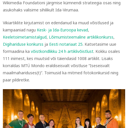
Wikimedia Foundationi järgmise kümnendi strateegia osas ning
asukohaks valisime sihilikult Ida-Virumaa.
Vikiartiklite kirjutamist on edendanud ka muud võistlused ja
kampaaniad nagu
Kesk- ja Ida-Euroopa kevad
,
Keeletoimetamistalgud
,
Lõimumisteemaline artiklikonkurss
,
Digihariduse konkurss
ja
Eesti notariaat 25
. Katsetasime uue
formaadina ka
võistkondlikku 24 h artiklivõistlust
. Kokku osales
111 inimest, kes muutsid või täiendasid 1008 artiklit. Lisaks
korraldas MTÜ Mondo eraldiseisvalt võistluse “Iseseisvalt
maailmahariduses(t)”. Toimusid ka mitmed fotokonkursid ning
paar pildiretke.