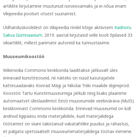
artiklite kirjutamine muutunud iseseisvamaks ja ei nõua enam
Vikipeedia poolset otsest suunamist.
Üldhariduskoolidest on Vikipeedia rindel kõige aktiivsem
Kadrioru
Saksa Gümnaasium
. 2019. aastal kirjutasid selle kooli õpilased 33
vikiartiklit, millest parimate autoreid ka tunnustasime.
Muuseumikoostöö
Wikimedia Commonsi keskkonda laaditakse jätkuvalt üles
erinevaid kunstiteoseid, nii näiteks on nüüd kasutajatele
kättesaadavaks Konrad Mägi ja Nikolai Triiki maalide digireprod.
Koostöö Tartu Kunstimuuseumiga jätkub ning lisaks plaanime
automaatset üleslaadimist Eesti muuseumide veebivärava (MuIS)
keskkonnast Commonsi keskkonda. Erinevad muuseumid on küll
andnud ligipääsu enda materjalidele, kuid materjalidega
töötamist on siiani takistanud vabatahtlike puudus ja rahastus,
et palgata spetsiaalselt muuseumimaterjalidega töötav inimene.