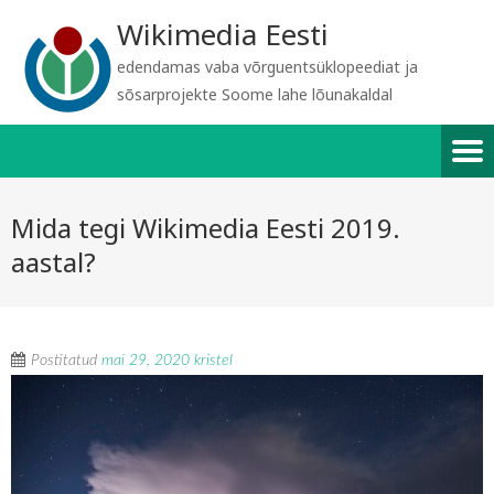
Wikimedia Eesti
edendamas vaba võrguentsüklopeediat ja
sõsarprojekte Soome lahe lõunakaldal
Mida tegi Wikimedia Eesti 2019.
aastal?
Postitatud
mai 29, 2020
kristel