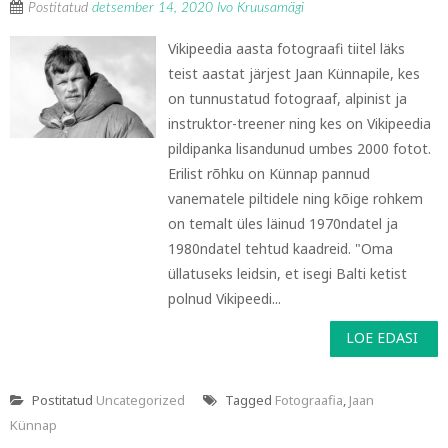
Postitatud
detsember 14, 2020
Ivo Kruusamägi
Vikipeedia aasta fotograafi tiitel läks
teist aastat järjest Jaan Künnapile, kes
on tunnustatud fotograaf, alpinist ja
instruktor-treener ning kes on Vikipeedia
pildipanka lisandunud umbes 2000 fotot.
Erilist rõhku on Künnap pannud
vanematele piltidele ning kõige rohkem
on temalt üles läinud 1970ndatel ja
1980ndatel tehtud kaadreid. "Oma
üllatuseks leidsin, et isegi Balti ketist
polnud Vikipeedi...
LOE EDASI
Postitatud
Uncategorized
Tagged
Fotograafia
,
Jaan
Künnap