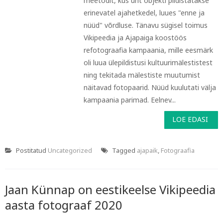
meetodit, kus üht objekti pildistatakse
erinevatel ajahetkedel, luues "enne ja
nüüd" võrdluse. Tänavu sügisel toimus
Vikipeedia ja Ajapaiga koostöös
refotograafia kampaania, mille eesmärk
oli luua ülepildistusi kultuurimälestistest
ning tekitada mälestiste muutumist
näitavad fotopaarid. Nüüd kuulutati välja
kampaania parimad. Eelnev...
LOE EDASI
Postitatud
Uncategorized
Tagged
ajapaik
,
Fotograafia
Jaan Künnap on eestikeelse Vikipeedia
aasta fotograaf 2020