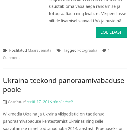
sisustab oma vaba aega rändamise ja
fotograafiaga ning leiab, et Vikipeediasse
piltide lisamisel saavad töö ja huvid hä...
LOE EDASI
Postitatud
Määratlemata
Tagged
Fotograafia
1
Comment
Ukraina teekond panoraamivabaduse
poole
Postitatud
aprill 17, 2016
absoluutselt
Wikimedia Ukraina ja Ukraina vikipedistid on taotlenud
panoraamivabaduse kehtestamist Ukrainas ning selle
saavutamise nimel töötanud juba 2014. aastast. Praeguseks on