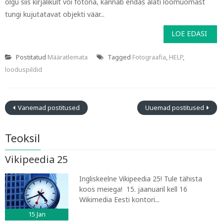
olgu siis kirjalikult või fotona, kannab endas alati loomuomast
tungi kujutatavat objekti väär...
LOE EDASI
Postitatud
Määratlemata
Tagged
Fotograafia
,
HELP
,
looduspildid
Vanemad postitused
Uuemad postitused
Teoksil
Vikipeedia 25
Ingliskeelne Vikipeedia 25! Tule tähista
koos meiega! 15. jaanuaril kell 16
Wikimedia Eesti kontori...
15
Jan