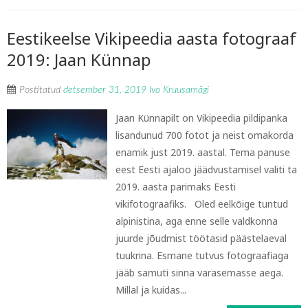
Eestikeelse Vikipeedia aasta fotograaf
2019: Jaan Künnap
Postitatud
detsember 31, 2019
Ivo Kruusamägi
Jaan Künnapilt on Vikipeedia pildipanka
lisandunud 700 fotot ja neist omakorda
enamik just 2019. aastal. Tema panuse
eest Eesti ajaloo jäädvustamisel valiti ta
2019. aasta parimaks Eesti
vikifotograafiks. Oled eelkõige tuntud
alpinistina, aga enne selle valdkonna
juurde jõudmist töötasid päästelaeval
tuukrina. Esmane tutvus fotograafiaga
jääb samuti sinna varasemasse aega.
Millal ja kuidas...