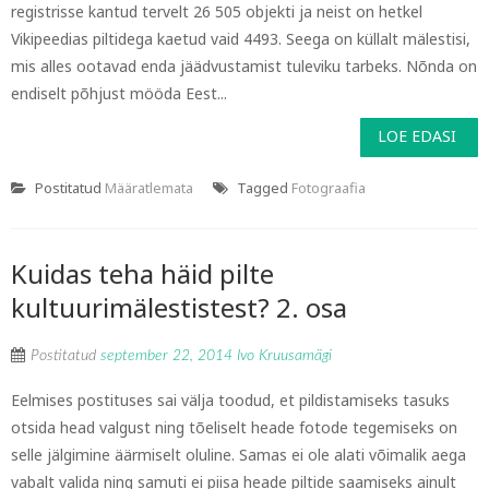
registrisse kantud tervelt 26 505 objekti ja neist on hetkel
Vikipeedias piltidega kaetud vaid 4493. Seega on küllalt mälestisi,
mis alles ootavad enda jäädvustamist tuleviku tarbeks. Nõnda on
endiselt põhjust mööda Eest...
LOE EDASI
Postitatud
Määratlemata
Tagged
Fotograafia
Kuidas teha häid pilte
kultuurimälestistest? 2. osa
Postitatud
september 22, 2014
Ivo Kruusamägi
Eelmises postituses sai välja toodud, et pildistamiseks tasuks
otsida head valgust ning tõeliselt heade fotode tegemiseks on
selle jälgimine äärmiselt oluline. Samas ei ole alati võimalik aega
vabalt valida ning samuti ei piisa heade piltide saamiseks ainult