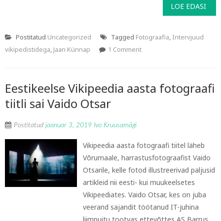
LOE EDASI
Postitatud
Uncategorized
Tagged
Fotograafia
,
Intervjuud
vikipedistidega
,
Jaan Künnap
1 Comment
Eestikeelse Vikipeedia aasta fotograafi
tiitli sai Vaido Otsar
Postitatud
jaanuar 3, 2019
Ivo Kruusamägi
Vikipeedia aasta fotograafi tiitel läheb
Võrumaale, harrastusfotograafist Vaido
Otsarile, kelle fotod illustreerivad paljusid
artikleid nii eesti- kui muukeelsetes
Vikipeediates. Vaido Otsar, kes on juba
veerand sajandit töötanud IT-juhina
liimpuitu tootvas ettevõttes AS Barrus,