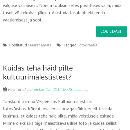
valguse valimisest. Nõnda tooksin selles postituses välja, mida
tasub võttekohas jälgida. Alustada tasub objekti enda
vaatlemisest ja sobi...
LOE EDASI
Postitatud
Määratlemata
Tagged
Fotograafia
Kuidas teha häid pilte
kultuurimälestistest?
Postitatud
september 12, 2014
Ivo Kruusamägi
Taaskord toimub Vikipeedias Kultuurimälestiste
fotovõistlus. Kõrvuti osalemissooviga võib kergelt tekkida
küsimus, et kuidas teha häid pilte, mida võistlusele esitada.
Milline oleks üks õige mälestisevääriline foto ja kuidas sellist