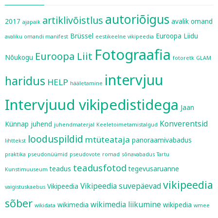
autoriõigus
artiklivõistlus
2017
avalik omand
ajapaik
Brüssel
Euroopa Liidu
avaliku omandi manifest
eestikeelne vikipeedia
Fotograafia
Euroopa Liit
Nõukogu
fotoretk
GLAM
intervjuu
haridus
HELP
hääletamine
Intervjuud vikipedistidega
Jaan
Konverentsid
Künnap
juhend
juhendmaterjal
Keeletoimetamistalgud
looduspildid
mtüteataja
panoraamivabadus
lihttekst
praktika
pseudonüümid
pseudovote
romad
sõnavabadus
Tartu
teadusfotod
teadus
tegevusaruanne
Kunstimuuseum
vikipeedia
Vikipeedia suvepäevad
Vikipeedia
vaigistuskaebus
sõber
wikimedia liikumine
wikimedia
wikipedia
wikidata
wmee