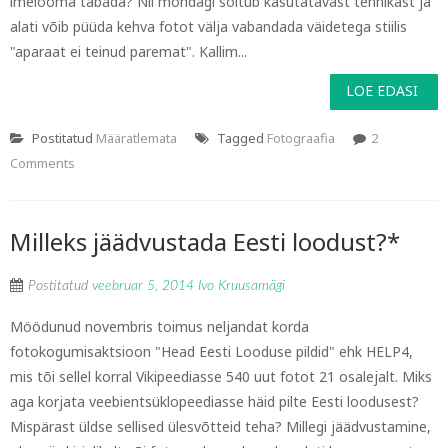
imelooma tabada? Nii mõndagi sõltub kasutatavast tehnikast ja
alati võib püüda kehva fotot välja vabandada väidetega stiilis
"aparaat ei teinud paremat". Kallim...
LOE EDASI
Postitatud
Määratlemata
Tagged
Fotograafia
2
Comments
Milleks jäädvustada Eesti loodust?*
Postitatud
veebruar 5, 2014
Ivo Kruusamägi
Möödunud novembris toimus neljandat korda
fotokogumisaktsioon "Head Eesti Looduse pildid" ehk HELP4,
mis tõi sellel korral Vikipeediasse 540 uut fotot 21 osalejalt. Miks
aga korjata veebientsüklopeediasse häid pilte Eesti loodusest?
Mispärast üldse sellised ülesvõtteid teha? Millegi jäädvustamine,