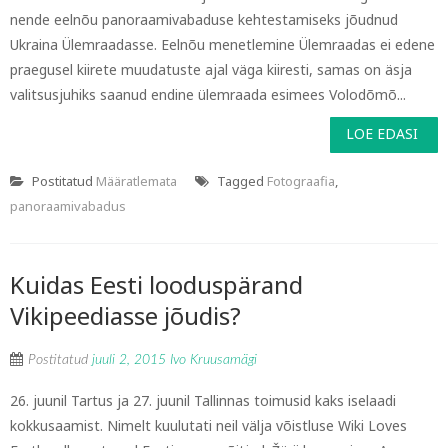
nende eelnõu panoraamivabaduse kehtestamiseks jõudnud
Ukraina Ülemraadasse. Eelnõu menetlemine Ülemraadas ei edene
praegusel kiirete muudatuste ajal väga kiiresti, samas on äsja
valitsusjuhiks saanud endine ülemraada esimees Volodõmõ...
LOE EDASI
Postitatud
Määratlemata
Tagged
Fotograafia
,
panoraamivabadus
Kuidas Eesti looduspärand
Vikipeediasse jõudis?
Postitatud
juuli 2, 2015
Ivo Kruusamägi
26. juunil Tartus ja 27. juunil Tallinnas toimusid kaks iselaadi
kokkusaamist. Nimelt kuulutati neil välja võistluse Wiki Loves