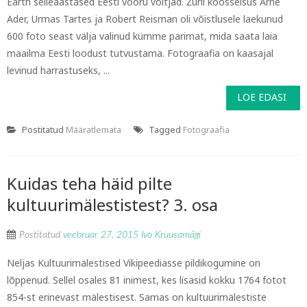
Earth selleaastased Eesti vooru võitjad. Žürii koosseisus Arne
Ader, Urmas Tartes ja Robert Reisman oli võistlusele laekunud
600 foto seast välja valinud kümme parimat, mida saata laia
maailma Eesti loodust tutvustama. Fotograafia on kaasajal
levinud harrastuseks, ...
LOE EDASI
Postitatud
Määratlemata
Tagged
Fotograafia
Kuidas teha häid pilte
kultuurimälestistest? 3. osa
Postitatud
veebruar 27, 2015
Ivo Kruusamägi
Neljas Kultuurimälestised Vikipeediasse pildikogumine on
lõppenud. Sellel osales 81 inimest, kes lisasid kokku 1764 fotot
854-st erinevast mälestisest. Samas on kultuurimälestiste