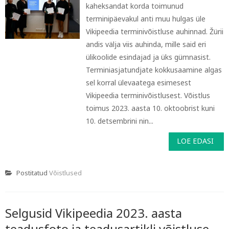
kaheksandat korda toimunud
terminipäevakul anti muu hulgas üle
Vikipeedia terminivõistluse auhinnad. Žürii
andis välja viis auhinda, mille said eri
ülikoolide esindajad ja üks gümnasist.
Terminiasjatundjate kokkusaamine algas
sel korral ülevaatega esimesest
Vikipeedia terminivõistlusest. Võistlus
toimus 2023. aasta 10. oktoobrist kuni
10. detsembrini nin...
LOE EDASI
Postitatud
Võistlused
Selgusid Vikipeedia 2023. aasta
teadusfoto ja teadusartikli võistluse