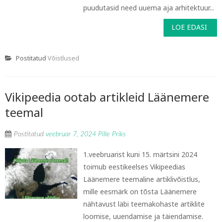
puudutasid need uuema aja arhitektuur...
LOE EDASI
Postitatud
Võistlused
Vikipeedia ootab artikleid Läänemere
teemal
Postitatud
veebruar 7, 2024
Pille Priks
1.veebruarist kuni 15. märtsini 2024
toimub eestikeelses Vikipeedias
Läänemere teemaline artiklivõistlus,
mille eesmärk on tõsta Läänemere
nähtavust läbi teemakohaste artiklite
loomise, uuendamise ja täiendamise.