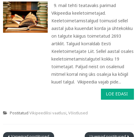
9. mail tehti teatavaks parimad
Vikipeedia keeletoimetajad.
Keeletoimetamistalgud toimusid sellel
aastal juba kuuendat korda ja ühtekokku
on talgute käigus toimetatud 2693
artiklit. Talguid korraldab Eesti
Keeletoimetajate Liit. Sellel aastal osales
keeletoimetamistalgutel kokku 19
toimetajat. Paljud neist on osalenud
mitmel korral ning üks osaleja ka kõigil
kuuel talgul. Vikipeedia vajab pide...
LOE EDASI
Postitatud
Vikipeedilisi vaatlusi
,
Võistlused
Vanemad postitused
Uuemad postitused