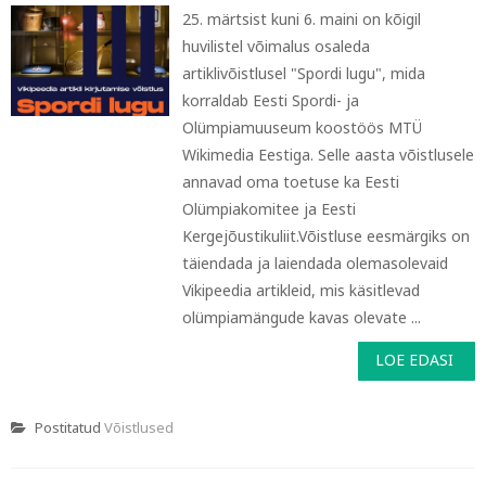
25. märtsist kuni 6. maini on kõigil
huvilistel võimalus osaleda
artiklivõistlusel "Spordi lugu", mida
korraldab Eesti Spordi- ja
Olümpiamuuseum koostöös MTÜ
Wikimedia Eestiga. Selle aasta võistlusele
annavad oma toetuse ka Eesti
Olümpiakomitee ja Eesti
Kergejõustikuliit.Võistluse eesmärgiks on
täiendada ja laiendada olemasolevaid
Vikipeedia artikleid, mis käsitlevad
olümpiamängude kavas olevate ...
LOE EDASI
Postitatud
Võistlused