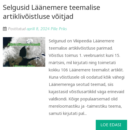
Selgusid Läänemere teemalise
artiklivõistluse võitjad
Postitatud
aprill 8, 2024
Pille Priks
Selgunud on Vikipeedia Läänemere
teemalise artiklivõistluse parimad.
Võistlus toimus 1. veebruarist kuni 15.
märtsini, mil kirjutati ning toimetati
kokku 106 Läänemere teemalist artiklit.
Kuna võistlusele oli oodatud kõik vähegi
Läänemerega seotud teemad, siis
kajastasid võistlusartiklid väga erinevaid
valdkondi. Kõige populaarsemad olid
mereloomastiku ja -taimestiku teema,
samuti kirjutati pal...
LOE EDASI