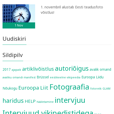
1. novembril alustab Eesti teadusfoto
võistlus!
1
Nov
Uudiskiri
Sildipilv
autoriõigus
artiklivõistlus
2017
avalik omand
ajapaik
Brüssel
Euroopa Liidu
avaliku omandi manifest
eestikeelne vikipeedia
Fotograafia
Euroopa Liit
Nõukogu
fotoretk
GLAM
intervjuu
haridus
HELP
hääletamine
Intervjuud vikipedistidega