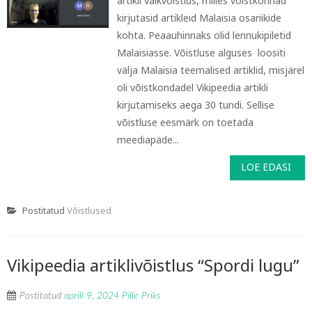
artikli välkvõistlus, milles võistkonnad
kirjutasid artikleid Malaisia osariikide
kohta. Peaauhinnaks olid lennukipiletid
Malaisiasse. Võistluse alguses loositi
välja Malaisia teemalised artiklid, misjärel
oli võistkondadel Vikipeedia artikli
kirjutamiseks aega 30 tundi. Sellise
võistluse eesmärk on toetada
meediapäde...
LOE EDASI
Postitatud
Võistlused
Vikipeedia artiklivõistlus “Spordi lugu”
Postitatud
aprill 9, 2024
Pille Priks