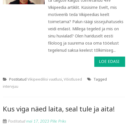
ta talgute käigus toimetanud 499
Vikipeedia artiklit. Küsisime Evelt, mis
motiveerib teda Vikipeedias keelt
toimetama? Palun räägi sissejuhatuseks
veidi endast. Millega tegeled ja mis on
sinu huvialad? Olen hariduselt eesti
filoloog ja suurema osa oma tööelust
tegelenud saksa keelest tõlkimiseg...
LOE EDASI
Postitatud
Vikipeedilisi vaatlusi
,
Võistlused
Tagged
intervjuu
Kus viga näed laita, seal tule ja aita!
Postitatud
mai 17, 2023
Pille Priks