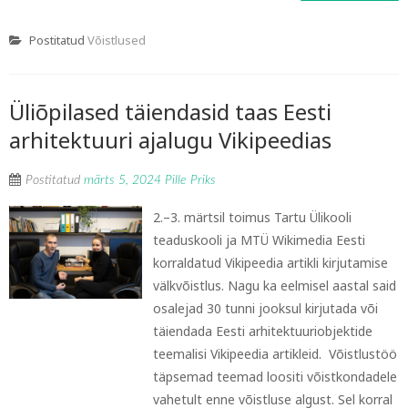
Postitatud
Võistlused
Üliõpilased täiendasid taas Eesti
arhitektuuri ajalugu Vikipeedias
Postitatud
märts 5, 2024
Pille Priks
2.–3. märtsil toimus Tartu Ülikooli
teaduskooli ja MTÜ Wikimedia Eesti
korraldatud Vikipeedia artikli kirjutamise
välkvõistlus. Nagu ka eelmisel aastal said
osalejad 30 tunni jooksul kirjutada või
täiendada Eesti arhitektuuriobjektide
teemalisi Vikipeedia artikleid. Võistlustöö
täpsemad teemad loositi võistkondadele
vahetult enne võistluse algust. Sel korral