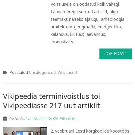
Võistlusele on oodatud kõik vähegi
Läänemerega seotud artiklid, olgu
teemaks näiteks ajalugu, arheoloogia,
arhitektuur, geograafia, energeetika,
kalandus, kultuur, laevandus,
looduskaits...
LOE EDASI
Postitatud
Uncategorized
,
Võistlused
Vikipeedia terminivõistlus tõi
Vikipeediasse 217 uut artiklit
Postitatud
veebruar 5, 2024
Pille Priks
2. veebruaril Eesti kõrgkoolide koostöös