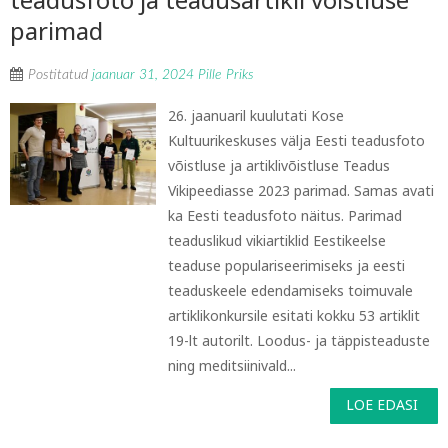
parimad
Postitatud
jaanuar 31, 2024
Pille Priks
26. jaanuaril kuulutati Kose
Kultuurikeskuses välja Eesti teadusfoto
võistluse ja artiklivõistluse Teadus
Vikipeediasse 2023 parimad. Samas avati
ka Eesti teadusfoto näitus. Parimad
teaduslikud vikiartiklid Eestikeelse
teaduse populariseerimiseks ja eesti
teaduskeele edendamiseks toimuvale
artiklikonkursile esitati kokku 53 artiklit
19-lt autorilt. Loodus- ja täppisteaduste
ning meditsiinivald...
LOE EDASI