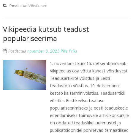
Postitatud
Võistlused
Vikipeedia kutsub teadust
populariseerima
Postitatud
november 8, 2023
Pille Priks
1. novembrist kuni 15. detsembrini saab
Vikipeedias osa võtta kahest võistlusest:
Teadusartiklite võistlus ja Eesti
teadusfoto võistlus. 10. detsembrini
kestab ka terminivõistlus. Teadusartikli
võistlus Eestikeelse teaduse
populariseerimiseks ja eesti teaduskeele
edendamiseks toimuvale artiklikonkursile
on oodatud teaduslikel uurimustel ja
publikatsioonidel põhinevad temaatilised