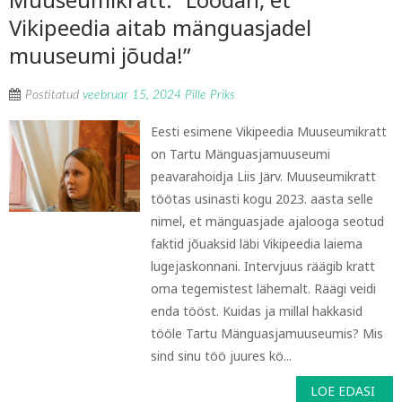
Vikipeedia aitab mänguasjadel
muuseumi jõuda!”
Postitatud
veebruar 15, 2024
Pille Priks
Eesti esimene Vikipeedia Muuseumikratt
on Tartu Mänguasjamuuseumi
peavarahoidja Liis Järv. Muuseumikratt
töötas usinasti kogu 2023. aasta selle
nimel, et mänguasjade ajalooga seotud
faktid jõuaksid läbi Vikipeedia laiema
lugejaskonnani. Intervjuus räägib kratt
oma tegemistest lähemalt. Räägi veidi
enda tööst. Kuidas ja millal hakkasid
tööle Tartu Mänguasjamuuseumis? Mis
sind sinu töö juures kö...
LOE EDASI