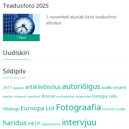
Teadusfoto 2025
1. novembril alustab Eesti teadusfoto
võistlus!
1
Nov
Uudiskiri
Sildipilv
autoriõigus
artiklivõistlus
2017
avalik omand
ajapaik
Brüssel
Euroopa Liidu
avaliku omandi manifest
eestikeelne vikipeedia
Fotograafia
Euroopa Liit
Nõukogu
fotoretk
GLAM
intervjuu
haridus
HELP
hääletamine