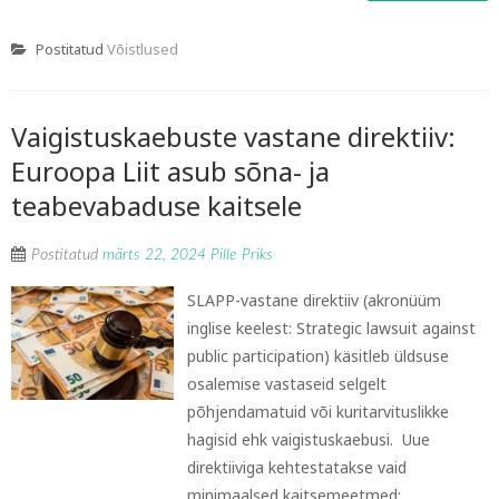
Postitatud
Võistlused
Vaigistuskaebuste vastane direktiiv:
Euroopa Liit asub sõna- ja
teabevabaduse kaitsele
Postitatud
märts 22, 2024
Pille Priks
SLAPP-vastane direktiiv (akronüüm
inglise keelest: Strategic lawsuit against
public participation) käsitleb üldsuse
osalemise vastaseid selgelt
põhjendamatuid või kuritarvituslikke
hagisid ehk vaigistuskaebusi. Uue
direktiiviga kehtestatakse vaid
minimaalsed kaitsemeetmed: