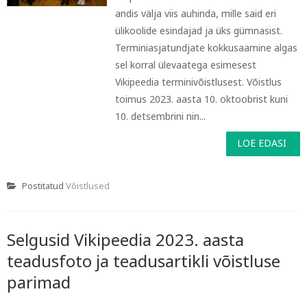
andis välja viis auhinda, mille said eri
ülikoolide esindajad ja üks gümnasist.
Terminiasjatundjate kokkusaamine algas
sel korral ülevaatega esimesest
Vikipeedia terminivõistlusest. Võistlus
toimus 2023. aasta 10. oktoobrist kuni
10. detsembrini nin...
LOE EDASI
Postitatud
Võistlused
Selgusid Vikipeedia 2023. aasta
teadusfoto ja teadusartikli võistluse
parimad