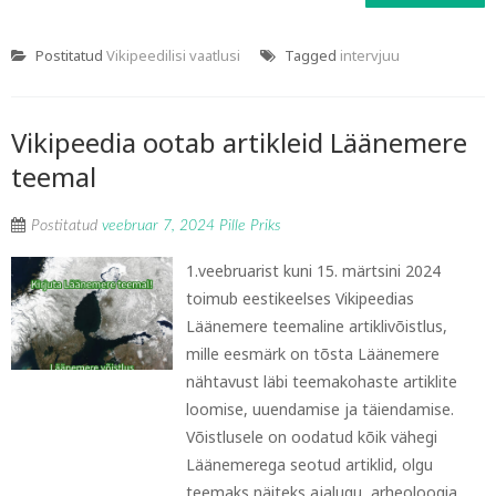
Postitatud
Vikipeedilisi vaatlusi
Tagged
intervjuu
Vikipeedia ootab artikleid Läänemere
teemal
Postitatud
veebruar 7, 2024
Pille Priks
1.veebruarist kuni 15. märtsini 2024
toimub eestikeelses Vikipeedias
Läänemere teemaline artiklivõistlus,
mille eesmärk on tõsta Läänemere
nähtavust läbi teemakohaste artiklite
loomise, uuendamise ja täiendamise.
Võistlusele on oodatud kõik vähegi
Läänemerega seotud artiklid, olgu
teemaks näiteks ajalugu, arheoloogia,