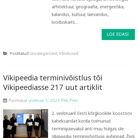
arhitektuur, geograafia, energeetika,
kalandus, kultuur, laevandus,
looduskaits...
LOE EDASI
Postitatud
Uncategorized
,
Võistlused
Vikipeedia terminivõistlus tõi
Vikipeediasse 217 uut artiklit
Postitatud
veebruar 5, 2024
Pille Priks
2. veebruaril Eesti kõrgkoolide koostöös
kaheksandat korda toimunud
terminipäevakul anti muu hulgas üle
Vikipeedia terminivõistluse auhinnad. Žürii