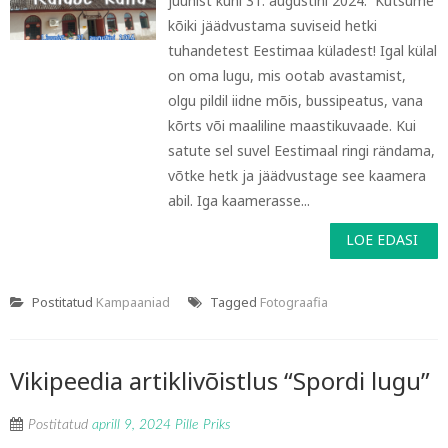
juunist kuni 31. augustini 2024. Kutsume
kõiki jäädvustama suviseid hetki
tuhandetest Eestimaa küladest! Igal külal
on oma lugu, mis ootab avastamist,
olgu pildil iidne mõis, bussipeatus, vana
kõrts või maaliline maastikuvaade. Kui
satute sel suvel Eestimaal ringi rändama,
võtke hetk ja jäädvustage see kaamera
abil. Iga kaamerasse...
LOE EDASI
Postitatud
Kampaaniad
Tagged
Fotograafia
Vikipeedia artiklivõistlus “Spordi lugu”
Postitatud
aprill 9, 2024
Pille Priks