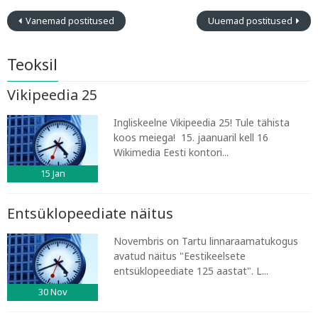
Vanemad postitused
Uuemad postitused
Teoksil
Vikipeedia 25
Ingliskeelne Vikipeedia 25! Tule tähista
koos meiega! 15. jaanuaril kell 16
Wikimedia Eesti kontori...
15
Jan
Entsüklopeediate näitus
Novembris on Tartu linnaraamatukogus
avatud näitus "Eestikeelsete
entsüklopeediate 125 aastat". L...
30
Nov