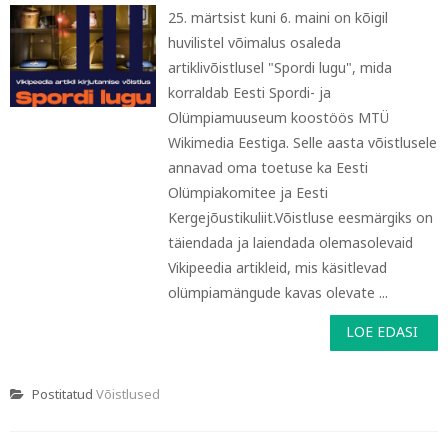
25. märtsist kuni 6. maini on kõigil
huvilistel võimalus osaleda
artiklivõistlusel "Spordi lugu", mida
korraldab Eesti Spordi- ja
Olümpiamuuseum koostöös MTÜ
Wikimedia Eestiga. Selle aasta võistlusele
annavad oma toetuse ka Eesti
Olümpiakomitee ja Eesti
Kergejõustikuliit.Võistluse eesmärgiks on
täiendada ja laiendada olemasolevaid
Vikipeedia artikleid, mis käsitlevad
olümpiamängude kavas olevate ...
LOE EDASI
Postitatud
Võistlused