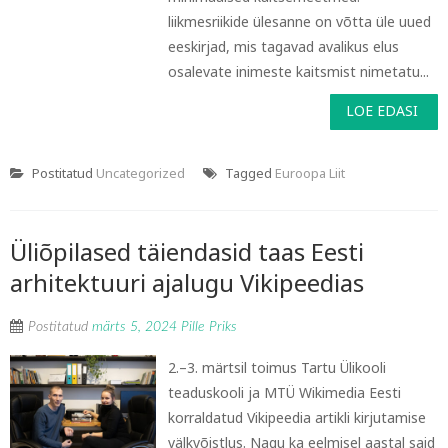
liikmesriikide ülesanne on võtta üle uued
eeskirjad, mis tagavad avalikus elus
osalevate inimeste kaitsmist nimetatu...
LOE EDASI
Postitatud
Uncategorized
Tagged
Euroopa Liit
Üliõpilased täiendasid taas Eesti
arhitektuuri ajalugu Vikipeedias
Postitatud
märts 5, 2024
Pille Priks
2.–3. märtsil toimus Tartu Ülikooli
teaduskooli ja MTÜ Wikimedia Eesti
korraldatud Vikipeedia artikli kirjutamise
välkvõistlus. Nagu ka eelmisel aastal said