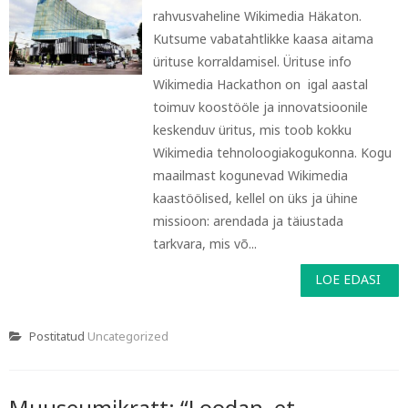
rahvusvaheline Wikimedia Häkaton.
Kutsume vabatahtlikke kaasa aitama
ürituse korraldamisel. Ürituse info
Wikimedia Hackathon on igal aastal
toimuv koostööle ja innovatsioonile
keskenduv üritus, mis toob kokku
Wikimedia tehnoloogiakogukonna. Kogu
maailmast kogunevad Wikimedia
kaastöölised, kellel on üks ja ühine
missioon: arendada ja täiustada
tarkvara, mis võ...
LOE EDASI
Postitatud
Uncategorized
Muuseumikratt: “Loodan, et