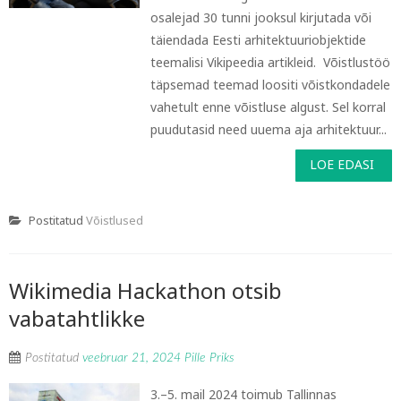
osalejad 30 tunni jooksul kirjutada või
täiendada Eesti arhitektuuriobjektide
teemalisi Vikipeedia artikleid. Võistlustöö
täpsemad teemad loositi võistkondadele
vahetult enne võistluse algust. Sel korral
puudutasid need uuema aja arhitektuur...
LOE EDASI
Postitatud
Võistlused
Wikimedia Hackathon otsib
vabatahtlikke
Postitatud
veebruar 21, 2024
Pille Priks
3.–5. mail 2024 toimub Tallinnas