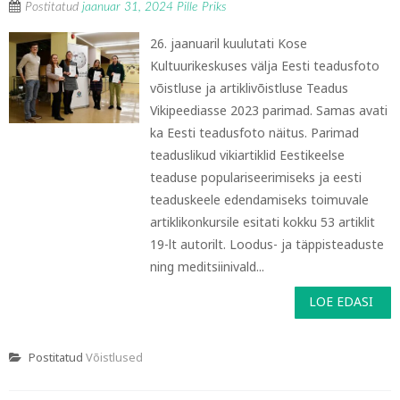
Postitatud
jaanuar 31, 2024
Pille Priks
26. jaanuaril kuulutati Kose
Kultuurikeskuses välja Eesti teadusfoto
võistluse ja artiklivõistluse Teadus
Vikipeediasse 2023 parimad. Samas avati
ka Eesti teadusfoto näitus. Parimad
teaduslikud vikiartiklid Eestikeelse
teaduse populariseerimiseks ja eesti
teaduskeele edendamiseks toimuvale
artiklikonkursile esitati kokku 53 artiklit
19-lt autorilt. Loodus- ja täppisteaduste
ning meditsiinivald...
LOE EDASI
Postitatud
Võistlused