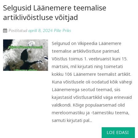
Selgusid Läänemere teemalise
artiklivõistluse võitjad
Postitatud
aprill 8, 2024
Pille Priks
Selgunud on Vikipeedia Läänemere
teemalise artiklivõistluse parimad.
Võistlus toimus 1. veebruarist kuni 15.
märtsini, mil kirjutati ning toimetati
kokku 106 Läänemere teemalist artiklit.
Kuna võistlusele oli oodatud kõik vähegi
Läänemerega seotud teemad, siis
kajastasid võistlusartiklid väga erinevaid
valdkondi. Kõige populaarsemad olid
mereloomastiku ja -taimestiku teema,
samuti kirjutati pal...
LOE EDASI