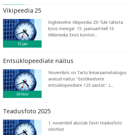
Vikipeedia 25
Ingliskeelne Vikipeedia 25! Tule tähista
koos meiega! 15. jaanuaril kell 16
Wikimedia Eesti kontori...
15
Jan
Entsüklopeediate näitus
Novembris on Tartu linnaraamatukogus
avatud näitus "Eestikeelsete
entsüklopeediate 125 aastat". L...
30
Nov
Teadusfoto 2025
1. novembril alustab Eesti teadusfoto
võistlus!