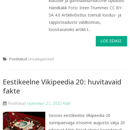
klasside ja gümnaasiumiastme õpilased.
Händkakk Foto: Ireen Trummer, CC BY-
SA 4.0 Artiklivõistlus toimub loodus- ja
täppisteaduste valdkonnas,
loositavateks artikli t...
LOE EDASI
Postitatud
Uncategorized
Eestikeelne Vikipeedia 20: huvitavaid
fakte
Postitatud
september 21, 2022
Käbi
Seoses eestikeelse Vikipeedia 20
sünnipäevaga otsisime augustis välja 20
põnevat fakti. Nüüd oleme koondanud