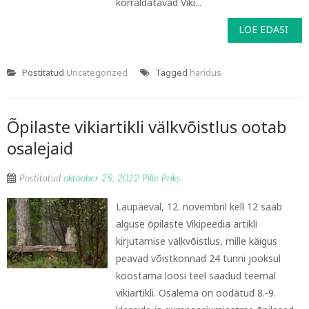
korraldatavad Viki...
LOE EDASI
Postitatud
Uncategorized
Tagged
haridus
Õpilaste vikiartikli välkvõistlus ootab
osalejaid
Postitatud
oktoober 25, 2022
Pille Priks
Laupäeval, 12. novembril kell 12 saab
alguse õpilaste Vikipeedia artikli
kirjutamise välkvõistlus, mille käigus
peavad võistkonnad 24 tunni jooksul
koostama loosi teel saadud teemal
vikiartikli. Osalema on oodatud 8.-9.