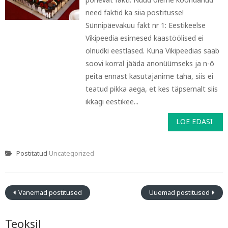
need faktid ka siia postitusse!
Sünnipäevakuu fakt nr 1: Eestikeelse
Vikipeedia esimesed kaastöölised ei
olnudki eestlased. Kuna Vikipeedias saab
soovi korral jääda anonüümseks ja n-ö
peita ennast kasutajanime taha, siis ei
teatud pikka aega, et kes täpsemalt siis
ikkagi eestikee...
LOE EDASI
Postitatud
Uncategorized
Vanemad postitused
Uuemad postitused
Teoksil