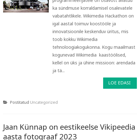
programmeerijatele on osavõtt avatud
ka sündmuse korraldamisel osalevatele
vabatahtlikele. Wikimedia Hackathon on
igal aastal toimuv koostööle ja
innovatsioonile keskenduv üritus, mis
toob kokku Wikimedia
tehnoloogiakogukonna. Kogu maailmast
kogunevad Wikimedia kaastöölised,
kellel on üks ja ühine missioon: arendada
ja tä...
LOE EDASI
Postitatud
Uncategorized
Jaan Künnap on eestikeelse Vikipeedia
aasta fotograaf 2023