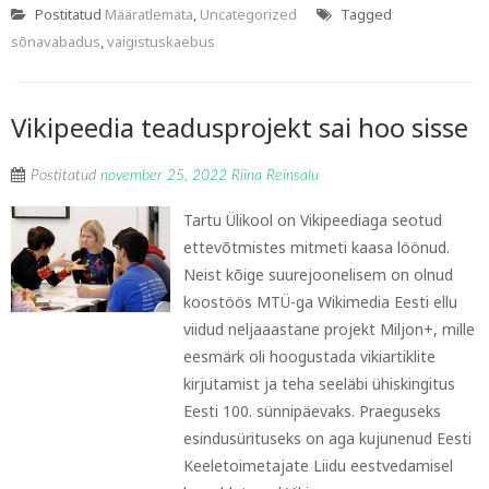
Postitatud
Määratlemata
,
Uncategorized
Tagged
sõnavabadus
,
vaigistuskaebus
Vikipeedia teadusprojekt sai hoo sisse
Postitatud
november 25, 2022
Riina Reinsalu
Tartu Ülikool on Vikipeediaga seotud
ettevõtmistes mitmeti kaasa löönud.
Neist kõige suurejoonelisem on olnud
koostöös MTÜ-ga Wikimedia Eesti ellu
viidud neljaaastane projekt Miljon+, mille
eesmärk oli hoogustada vikiartiklite
kirjutamist ja teha seeläbi ühiskingitus
Eesti 100. sünnipäevaks. Praeguseks
esindusürituseks on aga kujunenud Eesti
Keeletoimetajate Liidu eestvedamisel