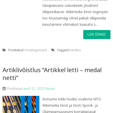
tänapäevase oskuskeele jõudmist
Vikipeediasse. Wikimedia Eesti tegevjuhi
Ivo Kruusamägi sõnul pakub Vikipeedia
kasutamine võimalust kaasata s...
LOE EDASI
Postitatud
Uncategorized
Tagged
haridus
Artiklivõistlus “Artikkel letti – medal
netti”
Postitatud
aprill 12, 2023
Kerdo
Kutsume kõiki huvilisi osalema MTÜ
Wikimedia Eesti ja Eesti Spordi- ja
Olümpiamuuseumi korraldataval