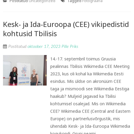
Postitatud
Uncategorized
Tagged
Fotograafia
Kesk- ja Ida-Euroopa (CEE) vikipedistid
kohtusid Tbilisis
Postitatud
oktoober 17, 2023
Pille Priks
14.-17. septembril toimus Gruusia
pealinnas Tbilisis Wikimedia CEE Meeting
2023, kus oli kohal ka Wikimedia Eesti
esindus. Mis üldse on akronüüm CEE
taga ja mismoodi see Wikimedia Eestiga
haakub? Muljeid jagavad ka Tbilisi
kohtumisel osalejad. Mis on Wikimedia
CEE? Wikimedia CEE (Central and Eastern
Europe) on partnerlusvõrgustik, mis
ühendab Kesk- ja Ida-Euroopa Wikimedia
kogukondi. Grupi peami...