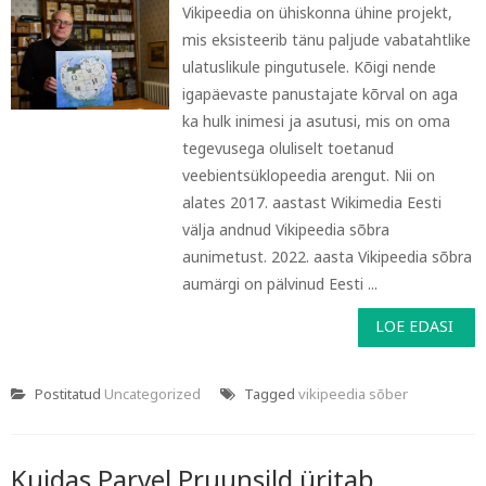
Vikipeedia on ühiskonna ühine projekt,
mis eksisteerib tänu paljude vabatahtlike
ulatuslikule pingutusele. Kõigi nende
igapäevaste panustajate kõrval on aga
ka hulk inimesi ja asutusi, mis on oma
tegevusega oluliselt toetanud
veebientsüklopeedia arengut. Nii on
alates 2017. aastast Wikimedia Eesti
välja andnud Vikipeedia sõbra
aunimetust. 2022. aasta Vikipeedia sõbra
aumärgi on pälvinud Eesti ...
LOE EDASI
Postitatud
Uncategorized
Tagged
vikipeedia sõber
Kuidas Parvel Pruunsild üritab