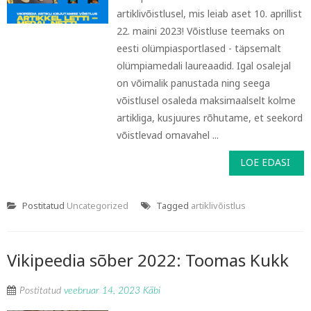
artiklivõistlusel, mis leiab aset 10. aprillist
22. maini 2023! Võistluse teemaks on
eesti olümpiasportlased - täpsemalt
olümpiamedali laureaadid. Igal osalejal
on võimalik panustada ning seega
võistlusel osaleda maksimaalselt kolme
artikliga, kusjuures rõhutame, et seekord
võistlevad omavahel ...
LOE EDASI
Postitatud
Uncategorized
Tagged
artiklivõistlus
Vikipeedia sõber 2022: Toomas Kukk
Postitatud
veebruar 14, 2023
Käbi