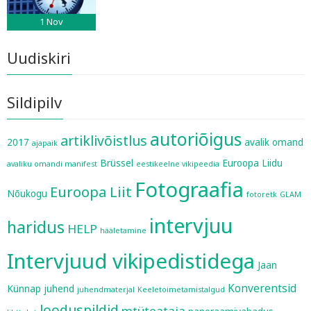
1
Nov
Uudiskiri
Sildipilv
autoriõigus
artiklivõistlus
2017
avalik omand
ajapaik
Brüssel
Euroopa Liidu
avaliku omandi manifest
eestikeelne vikipeedia
Fotograafia
Euroopa Liit
Nõukogu
fotoretk
GLAM
intervjuu
haridus
HELP
hääletamine
Intervjuud vikipedistidega
Jaan
Konverentsid
Künnap
juhend
juhendmaterjal
Keeletoimetamistalgud
looduspildid
mtüteataja