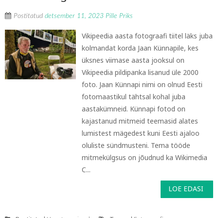
Postitatud
detsember 11, 2023
Pille Priks
Vikipeedia aasta fotograafi tiitel läks juba
kolmandat korda Jaan Künnapile, kes
üksnes viimase aasta jooksul on
Vikipeedia pildipanka lisanud üle 2000
foto. Jaan Künnapi nimi on olnud Eesti
fotomaastikul tähtsal kohal juba
aastakümneid. Künnapi fotod on
kajastanud mitmeid teemasid alates
lumistest mägedest kuni Eesti ajaloo
oluliste sündmusteni. Tema tööde
mitmekülgsus on jõudnud ka Wikimedia
C...
LOE EDASI