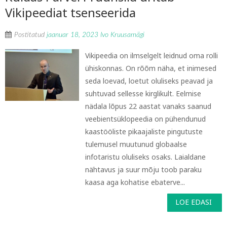
Vikipeediat tsenseerida
Postitatud
jaanuar 18, 2023
Ivo Kruusamägi
Vikipeedia on ilmselgelt leidnud oma rolli
ühiskonnas. On rõõm näha, et inimesed
seda loevad, loetut oluliseks peavad ja
suhtuvad sellesse kirglikult. Eelmise
nädala lõpus 22 aastat vanaks saanud
veebientsüklopeedia on pühendunud
kaastööliste pikaajaliste pingutuste
tulemusel muutunud globaalse
infotaristu oluliseks osaks. Laialdane
nähtavus ja suur mõju toob paraku
kaasa aga kohatise ebaterve...
LOE EDASI