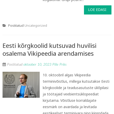
LOE EDASI
Postitatud
Uncategorized
Eesti kõrgkoolid kutsuvad huvilisi
osalema Vikipeedia arendamises
Postitatud
oktoober 10, 2023
Pille Priks
10. oktoobril algas Vikipeedia
terminivõistlus, millega kutsutakse Eesti
kõrgkoolide ja teadusasutuste üliõpilasi
ja töötajaid veebientsüklopeediat
kirjutama. Võistluse korraldajate
eesmärk on avardada ja levitada
eestikeelset terminivara ning kiirendada