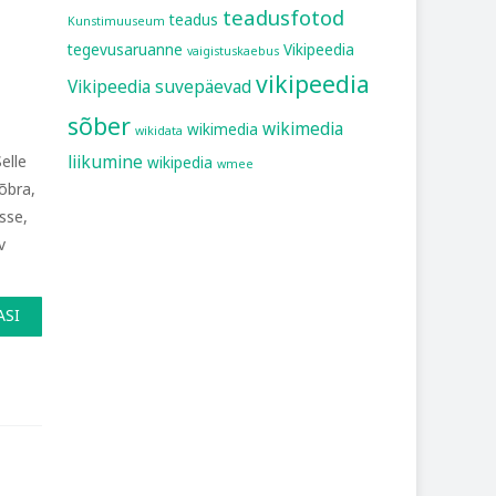
teadusfotod
teadus
Kunstimuuseum
tegevusaruanne
Vikipeedia
vaigistuskaebus
vikipeedia
Vikipeedia suvepäevad
sõber
wikimedia
wikimedia
wikidata
liikumine
elle
wikipedia
wmee
õbra,
sse,
v
ASI