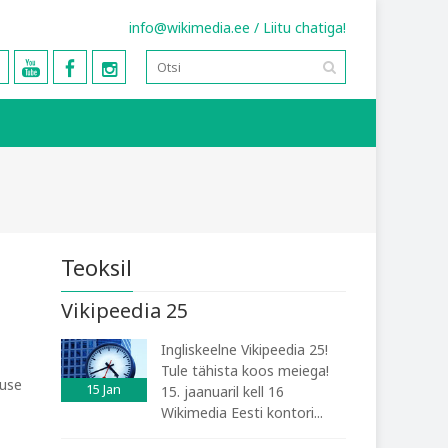
info@wikimedia.ee
/
Liitu chatiga!
Teoksil
Vikipeedia 25
Ingliskeelne Vikipeedia 25!
Tule tähista koos meiega!
suse
15
Jan
15. jaanuaril kell 16
Wikimedia Eesti kontori...