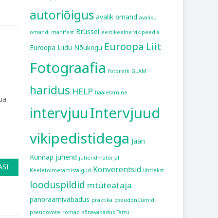
autoriõigus
avalik omand
avaliku
Brüssel
omandi manifest
eestikeelne vikipeedia
Euroopa Liit
Euroopa Liidu Nõukogu
Fotograafia
fotoretk
GLAM
haridus
HELP
hääletamine
üa.
intervjuu
Intervjuud
vikipedistidega
Jaan
Künnap
juhend
juhendmaterjal
ASI
Konverentsid
Keeletoimetamistalgud
lihttekst
looduspildid
mtüteataja
panoraamivabadus
praktika
pseudonüümid
pseudovote
romad
sõnavabadus
Tartu