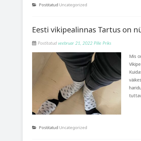
Postitatud
Uncategorized
Eesti vikipealinnas Tartus on nü
Postitatud
veebruar 21, 2022
Pille Priks
Mis o
Vikip
Kuida
väike
harid
tutta
Postitatud
Uncategorized