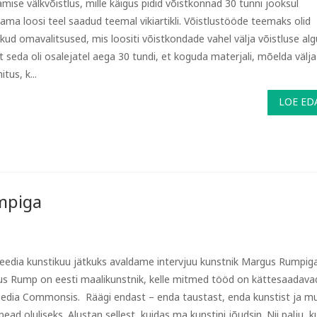
amise välkvõistlus, mille käigus pidid võistkonnad 30 tunni jooksul
ama loosi teel saadud teemal vikiartikli. Võistlustööde teemaks olid
ikud omavalitsused, mis loositi võistkondade vahel välja võistluse alg
 seda oli osalejatel aega 30 tundi, et koguda materjali, mõelda välja 
itus, k...
LOE ED
mpiga
eedia kunstikuu jätkuks avaldame intervjuu kunstnik Margus Rumpiga
s Rump on eesti maalikunstnik, kelle mitmed tööd on kättesaadava
edia Commonsis. Räägi endast – enda taustast, enda kunstist ja m
ead oluliseks. Alustan sellest, kuidas ma kunstini jõudsin. Nii palju, 