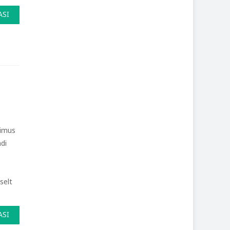
ASI
oimus
di
selt
ASI