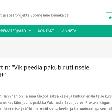
 ja sõsarprojekte Soome lahe lõunakaldal
PPEMATERJALID
KONTAKT
ANNETA
in: “Vikipeedia pakub rutiinsele
!”
 Hänninen on Tallinna Ülikooli saksa keele ja kultuuri eriala teise kur
lane, kes läbis juunis praktika Wikimedia Eesti juures. Praktika käigus
tas Martin ise ja tõlkis mitmeid saksa keele- ja kultuuriruumiga seotud