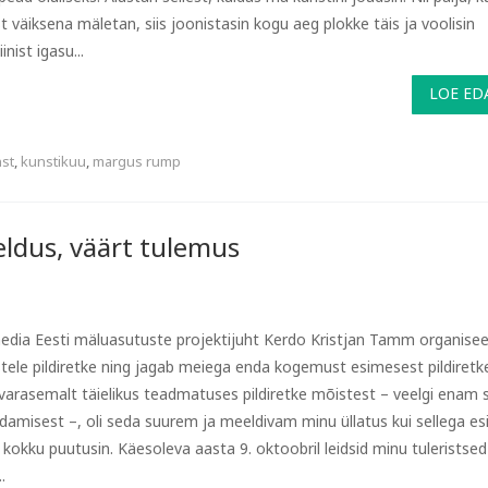
t väiksena mäletan, siis joonistasin kogu aeg plokke täis ja voolisin
iinist igasu...
LOE ED
st
,
kunstikuu
,
margus rump
eldus, väärt tulemus
edia Eesti mäluasutuste projektijuht Kerdo Kristjan Tamm organisee
istele pildiretke ning jagab meiega enda kogemust esimesest pildire
 varasemalt täielikus teadmatuses pildiretke mõistest – veelgi enam s
ldamisest –, oli seda suurem ja meeldivam minu üllatus kui sellega e
 kokku puutusin. Käesoleva aasta 9. oktoobril leidsid minu tuleristsed
.