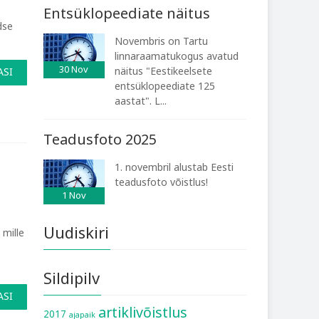
Entsüklopeediate näitus
dse
Novembris on Tartu
linnaraamatukogus avatud
30
Nov
näitus "Eestikeelsete
ASI
entsüklopeediate 125
aastat". L...
Teadusfoto 2025
1. novembril alustab Eesti
teadusfoto võistlus!
1
Nov
Uudiskiri
 mille
Sildipilv
ASI
artiklivõistlus
2017
ajapaik