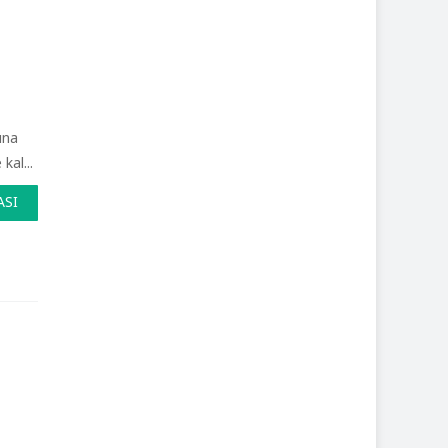
una
kal...
ASI