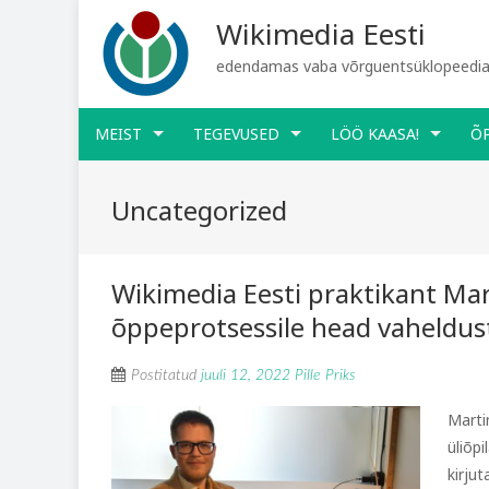
Wikimedia Eesti
edendamas vaba võrguentsüklopeediat
MEIST
TEGEVUSED
LÖÖ KAASA!
Õ
Uncategorized
Wikimedia Eesti praktikant Mart
õppeprotsessile head vaheldust
Postitatud
juuli 12, 2022
Pille Priks
Martin
üliõpi
kirju