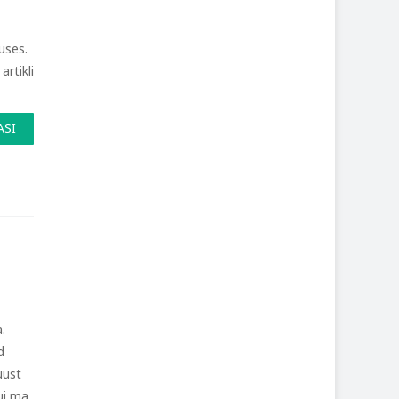
uses.
artikli
ASI
.
d
uust
kui ma