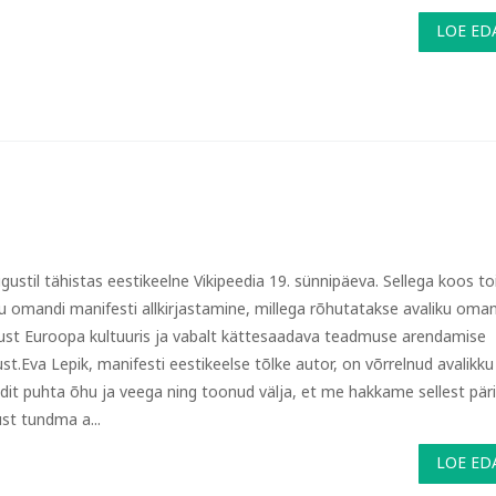
LOE ED
ugustil tähistas eestikeelne Vikipeedia 19. sünnipäeva. Sellega koos t
ku omandi manifesti allkirjastamine, millega rõhutatakse avaliku oman
ust Euroopa kultuuris ja vabalt kättesaadava teadmuse arendamise
ust.Eva Lepik, manifesti eestikeelse tõlke autor, on võrrelnud avalikku
it puhta õhu ja veega ning toonud välja, et me hakkame sellest päri
st tundma a...
LOE ED