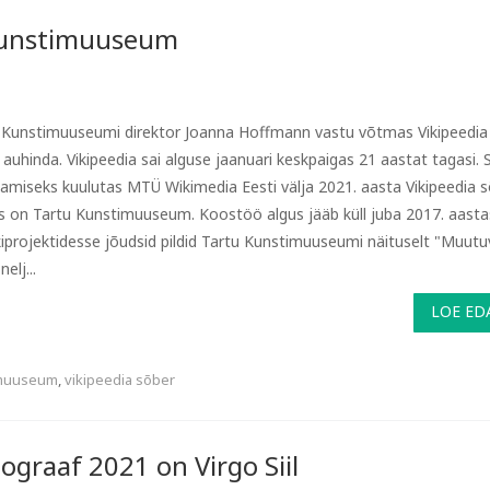
 Kunstimuuseum
 Kunstimuuseumi direktor Joanna Hoffmann vastu võtmas Vikipeedia
 auhinda. Vikipeedia sai alguse jaanuari keskpaigas 21 aastat tagasi. S
tamiseks kuulutas MTÜ Wikimedia Eesti välja 2021. aasta Vikipeedia s
ks on Tartu Kunstimuuseum. Koostöö algus jääb küll juba 2017. aasta
ikiprojektidesse jõudsid pildid Tartu Kunstimuuseumi näituselt "Muutu
nelj...
LOE ED
imuuseum
,
vikipeedia sõber
tograaf 2021 on Virgo Siil