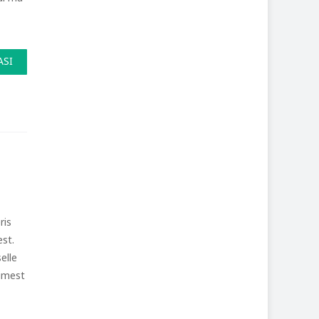
ASI
ris
tkest.
elle
simest