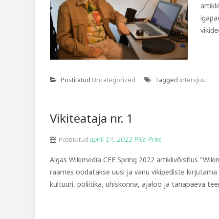
artik
igapä
vikide
Postitatud
Uncategorized
Tagged
intervjuu
Vikiteataja nr. 1
Postitatud
aprill 14, 2022
Pille Priks
Algas Wikimedia CEE Spring 2022 artiklivõistlus "Wiki
raames oodatakse uusi ja vanu vikipediste kirjutama n
kultuuri, poliitika, ühiskonna, ajaloo ja tänapäeva tee