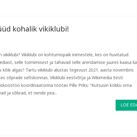
üd kohalik vikiklubi!
n vikiklubi? Vikiklubi on kohtumispaik inimestele, kes on huvitatud
eediast, selle toimimisest ja tahavad selle arendamise juures kaasa lü
s kõik algas? Tartu vikiklubi alustas tegevust 2021. aasta novembris
ses sõprade seltskonnas. Vikiklubi eestvõtja ja Wikimedia Eesti
uskoostöö koordinaatorina töötav Pille Priks: “Kutsusin kokku oma
vad ja sõbrad, et nende pea...
LOE ED