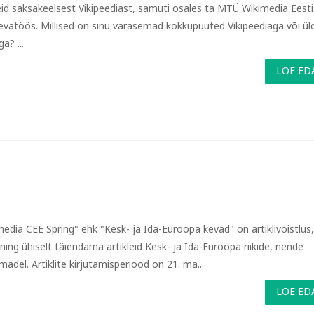
leid saksakeelsest Vikipeediast, samuti osales ta MTÜ Wikimedia Eesti
evatöös. Millised on sinu varasemad kokkupuuted Vikipeediaga või ül
ga? ...
LOE ED
media CEE Spring" ehk "Kesk- ja Ida-Euroopa kevad" on artiklivõistlus,
ing ühiselt täiendama artikleid Kesk- ja Ida-Euroopa riikide, nende
madel. Artiklite kirjutamisperiood on 21. mä...
LOE ED