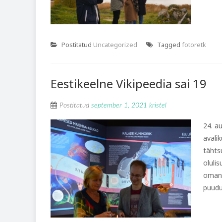
Postitatud
Uncategorized
Tagged
fotoretk
Eestikeelne Vikipeedia sai 19
Postitatud
september 1, 2021
kristel
24. a
avali
tähts
olulis
omand
puudu