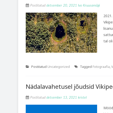
Postitatud
detsember 20, 2021
Ivo Kruusamägi
2021.
Vikipe
lisanu
sattu
tal ol
Postitatud
Uncategorized
Tagged
Fotograafia
,
V
Nädalavahetusel jõudsid Vikip
Postitatud
detsember 13, 2021
kristel
Möödu