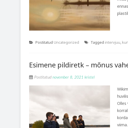
ennas
plastil
Postitatud
Uncategorized
Tagged
intervjuu
,
kun
Esimene pildiretk – mõnus vah
Postitatud
november 8, 2021
kristel
Wikim
huvil
Olles
korra
korda
viima..