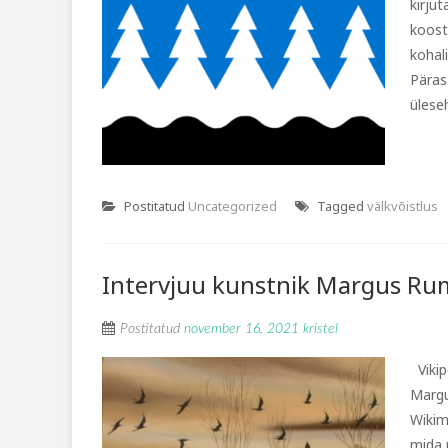
kirjut
koost
kohal
Pärast
üleseh
Postitatud
Uncategorized
Tagged
välkvõistlus
Intervjuu kunstnik Margus Ru
Postitatud
november 16, 2021
kristel
Vikip
Margu
Wikim
mida p