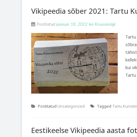
Vikipeedia sõber 2021: Tartu
Postitatud
jaanuar 18, 2022
Ivo Kruusamägi
Tartu
sõbra
tähis
kelle
kui v
Tartu 
Postitatud
Uncategorized
Tagged
Tartu Kunst
Eestikeelse Vikipeedia aasta fo